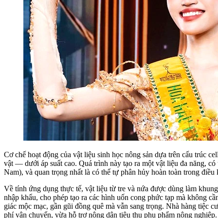
Cơ chế hoạt động của vật liệu sinh học nông sản dựa trên cấu trúc cel
vật — dưới áp suất cao. Quá trình này tạo ra một vật liệu đa năng, c
Nam), và quan trọng nhất là có thể tự phân hủy hoàn toàn trong điều 
Về tính ứng dụng thực tế, vật liệu từ tre và nứa được dùng làm khung 
nhập khẩu, cho phép tạo ra các hình uốn cong phức tạp mà không cần 
giác mộc mạc, gần gũi đồng quê mà vẫn sang trọng. Nhà hàng tiệc cư
phí vận chuyển, vừa hỗ trợ nông dân tiêu thụ phụ phẩm nông nghiệp.