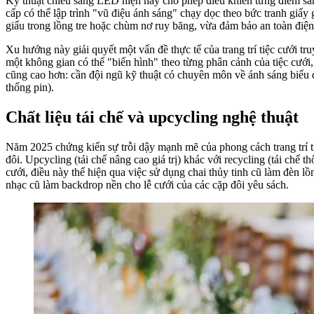
Kỹ thuật chiếu sáng LED hiện nay cho phép điều khiển từng điểm sá
cấp có thể lập trình "vũ điệu ánh sáng" chạy dọc theo bức tranh giấy
giấu trong lồng tre hoặc chùm nơ ruy băng, vừa đảm bảo an toàn điện
Xu hướng này giải quyết một vấn đề thực tế của trang trí tiệc cưới tru
một không gian có thể "biến hình" theo từng phân cảnh của tiệc cưới,
cũng cao hơn: cần đội ngũ kỹ thuật có chuyên môn về ánh sáng biểu di
thống pin).
Chất liệu tái chế và upcycling nghệ thuật
Năm 2025 chứng kiến sự trỗi dậy mạnh mẽ của phong cách trang trí t
đôi. Upcycling (tái chế nâng cao giá trị) khác với recycling (tái chế 
cưới, điều này thể hiện qua việc sử dụng chai thủy tinh cũ làm đèn lồ
nhạc cũ làm backdrop nền cho lễ cưới của các cặp đôi yêu sách.