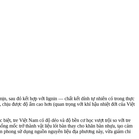
mịn, sau đó kết hợp với lignin — chất kết dính tự nhiên có trong thực
, chịu được độ ẩm cao hơn (quan trọng với khí hậu nhiệt đới của Việt
 biệt, tre Việt Nam có độ dẻo và độ bền cơ học vượt trội so với tre
ống mốc trở thành vật liệu lót bàn thay cho khăn bàn nhựa, tạo cảm
iên phong sử dụng nguồn nguyên liệu địa phương này, vừa giảm chi