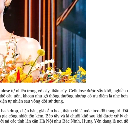
lulose tự nhiên trong vỏ cây, thân cây. Cellulose được sấy khô, nghiền 
ó thể cắt, uốn, khoan như gỗ thông thường nhưng có ưu điểm là nhẹ hơn
kiện tự nhiên sau vòng đời sử dụng.
backdrop, chặn bàn, giá cắm hoa, thậm chí là móc treo đồ trang trí. Đặc
gia công nhiệt tốn kém. Bèo tây và lá chuối khô sau khi được xử lý ch
ới tại các tỉnh lân cận Hà Nội như Bắc Ninh, Hưng Yên đang là nơi t