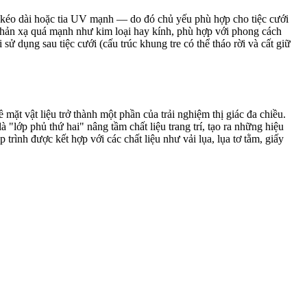
ưa kéo dài hoặc tia UV mạnh — do đó chủ yếu phù hợp cho tiệc cưới
g phản xạ quá mạnh như kim loại hay kính, phù hợp với phong cách
sử dụng sau tiệc cưới (cấu trúc khung tre có thể tháo rời và cất giữ
ề mặt vật liệu trở thành một phần của trải nghiệm thị giác đa chiều.
 "lớp phủ thứ hai" nâng tầm chất liệu trang trí, tạo ra những hiệu
rình được kết hợp với các chất liệu như vải lụa, lụa tơ tằm, giấy