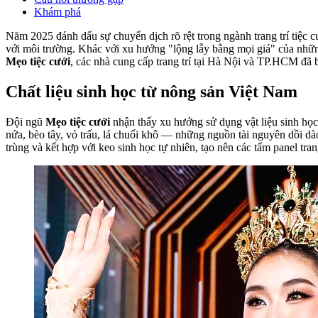
Khám phá
Năm 2025 đánh dấu sự chuyển dịch rõ rệt trong ngành trang trí tiệc 
với môi trường. Khác với xu hướng "lộng lẫy bằng mọi giá" của những 
Mẹo tiệc cưới
, các nhà cung cấp trang trí tại Hà Nội và TP.HCM đã b
Chất liệu sinh học từ nông sản Việt Nam
Đội ngũ
Mẹo tiệc cưới
nhận thấy xu hướng sử dụng vật liệu sinh học
nứa, bèo tây, vỏ trấu, lá chuối khô — những nguồn tài nguyên dồi dào 
trùng và kết hợp với keo sinh học tự nhiên, tạo nên các tấm panel tr