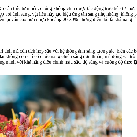
. Do cấu trúc tự nhiên, chúng không chịu được tác động trực tiếp từ m
 hợp với ánh sáng, vật liệu này tạo hiệu ứng tản sáng nhẹ nhàng, khôn
 hiện tại vẫn cao hơn nhựa khoảng 20-30% nhưng điểm bù là khả năng tái 
trí tĩnh mà còn tích hợp sâu với hệ thống ánh sáng tương tác, biến các b
ại không còn chỉ có chức năng chiếu sáng đơn thuần, mà đóng vai trò là
ng minh với khả năng điều chỉnh màu sắc, độ sáng và cường độ theo lập t