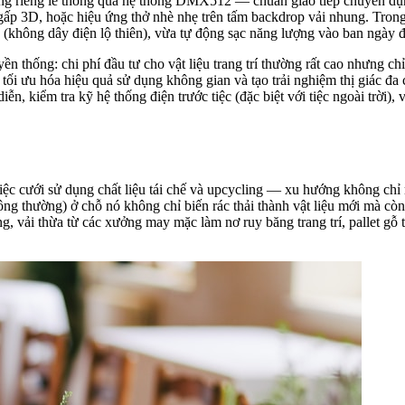
ng riêng lẻ thông qua hệ thống DMX512 — chuẩn giao tiếp chuyên dụng
 gấp 3D, hoặc hiệu ứng thở nhè nhẹ trên tấm backdrop vải nhung. Trong 
 (không dây điện lộ thiên), vừa tự động sạc năng lượng vào ban ngày 
yền thống: chi phí đầu tư cho vật liệu trang trí thường rất cao nhưng c
 tối ưu hóa hiệu quả sử dụng không gian và tạo trải nghiệm thị giác đ
ễn, kiểm tra kỹ hệ thống điện trước tiệc (đặc biệt với tiệc ngoài trời
iệc cưới sử dụng chất liệu tái chế và upcycling — xu hướng không chỉ
thông thường) ở chỗ nó không chỉ biến rác thải thành vật liệu mới mà cò
ng, vải thừa từ các xưởng may mặc làm nơ ruy băng trang trí, pallet gỗ