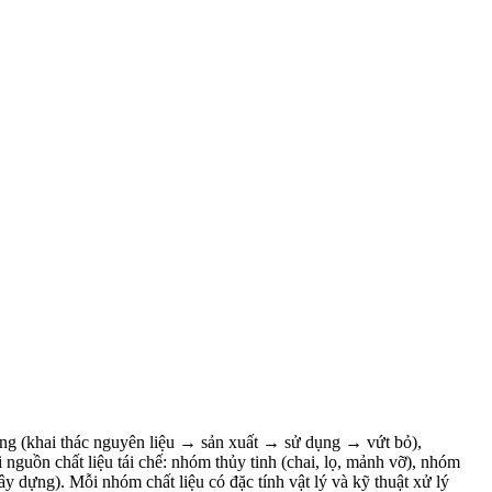
 thống (khai thác nguyên liệu → sản xuất → sử dụng → vứt bỏ),
i nguồn chất liệu tái chế: nhóm thủy tinh (chai, lọ, mảnh vỡ), nhóm
ây dựng). Mỗi nhóm chất liệu có đặc tính vật lý và kỹ thuật xử lý