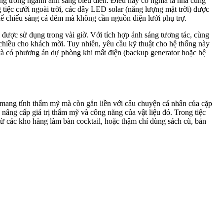
 trong ngành ánh sáng biểu diễn. Điều này có nghĩa là nhà cung
tiệc cưới ngoài trời, các dây LED solar (năng lượng mặt trời) được
để chiếu sáng cả đêm mà không cần nguồn điện lưới phụ trợ.
hỉ được sử dụng trong vài giờ. Với tích hợp ánh sáng tương tác, cùng
a chiều cho khách mời. Tuy nhiên, yêu cầu kỹ thuật cho hệ thống này
), và có phương án dự phòng khi mất điện (backup generator hoặc hệ
 mang tính thẩm mỹ mà còn gắn liền với câu chuyện cá nhân của cặp
n nâng cấp giá trị thẩm mỹ và công năng của vật liệu đó. Trong tiệc
 từ các kho hàng làm bàn cocktail, hoặc thậm chí dùng sách cũ, bản