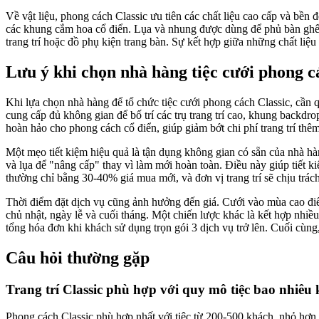
Về vật liệu, phong cách Classic ưu tiên các chất liệu cao cấp và bền 
các khung cắm hoa cổ điển. Lụa và nhung được dùng để phủ bàn ghế, 
trang trí hoặc đồ phụ kiện trang bàn. Sự kết hợp giữa những chất li
Lưu ý khi chọn nhà hàng tiệc cưới phong c
Khi lựa chọn nhà hàng để tổ chức tiệc cưới phong cách Classic, cần q
cung cấp đủ không gian để bố trí các trụ trang trí cao, khung backdrop
hoàn hảo cho phong cách cổ điển, giúp giảm bớt chi phí trang trí thêm
Một mẹo tiết kiệm hiệu quả là tận dụng không gian có sẵn của nhà h
và lụa để "nâng cấp" thay vì làm mới hoàn toàn. Điều này giúp tiết ki
thường chỉ bằng 30-40% giá mua mới, và đơn vị trang trí sẽ chịu trác
Thời điểm đặt dịch vụ cũng ảnh hưởng đến giá. Cưới vào mùa cao điểm
chủ nhật, ngày lễ và cuối tháng. Một chiến lược khác là kết hợp nhi
tổng hóa đơn khi khách sử dụng trọn gói 3 dịch vụ trở lên. Cuối cùng,
Câu hỏi thường gặp
Trang trí Classic phù hợp với quy mô tiệc bao nhiêu
Phong cách Classic phù hợp nhất với tiệc từ 200-500 khách, nhỏ hơn th