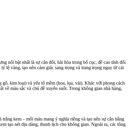
ng nổi bật nhất là sự cân đối, hài hòa trong bố cục, đề cao tính đối
 tỷ lệ vàng, tạo nên cảm giác sang trọng và trang trọng ngay từ cái
 gỗ, kim loại) và yếu tố mềm (hoa, lụa, vải). Khác với phong cách
nhất về màu sắc và chủ đề xuyên suốt. Trong không gian nhà hàng,
à trắng kem – mỗi màu mang ý nghĩa riêng và tạo nên sự cân bằng
em tạo nét dịu dàng, thanh lịch cho không gian. Ngoài ra, các tông