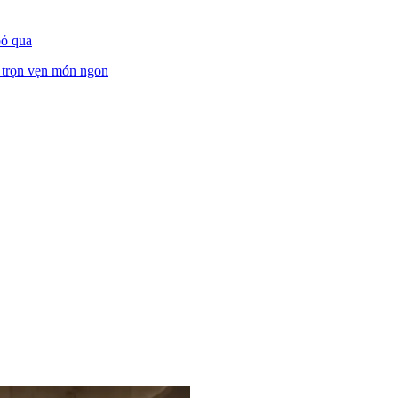
bỏ qua
c trọn vẹn món ngon