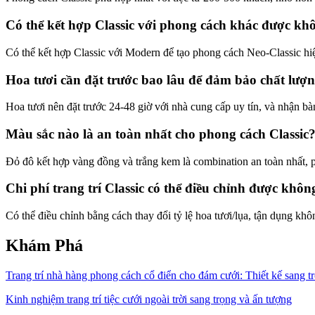
Có thể kết hợp Classic với phong cách khác được kh
Có thể kết hợp Classic với Modern để tạo phong cách Neo-Classic hiệ
Hoa tươi cần đặt trước bao lâu để đảm bảo chất lượ
Hoa tươi nên đặt trước 24-48 giờ với nhà cung cấp uy tín, và nhận bàn
Màu sắc nào là an toàn nhất cho phong cách Classic
Đỏ đô kết hợp vàng đồng và trắng kem là combination an toàn nhất, p
Chi phí trang trí Classic có thể điều chỉnh được khôn
Có thể điều chỉnh bằng cách thay đổi tỷ lệ hoa tươi/lụa, tận dụng khôn
Khám Phá
Trang trí nhà hàng phong cách cổ điển cho đám cưới: Thiết kế sang tr
Kinh nghiệm trang trí tiệc cưới ngoài trời sang trọng và ấn tượng