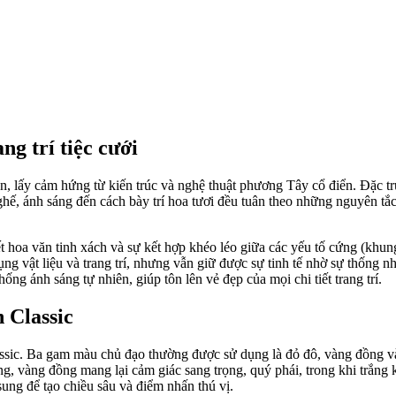
ng trí tiệc cưới
an, lấy cảm hứng từ kiến trúc và nghệ thuật phương Tây cổ điển. Đặc trư
 ghế, ánh sáng đến cách bày trí hoa tươi đều tuân theo những nguyên tắc
hoa văn tinh xách và sự kết hợp khéo léo giữa các yếu tố cứng (khung
ụng vật liệu và trang trí, nhưng vẫn giữ được sự tinh tế nhờ sự thống 
g ánh sáng tự nhiên, giúp tôn lên vẻ đẹp của mọi chi tiết trang trí.
 Classic
assic. Ba gam màu chủ đạo thường được sử dụng là đỏ đô, vàng đồng v
, vàng đồng mang lại cảm giác sang trọng, quý phái, trong khi trắng k
ung để tạo chiều sâu và điểm nhấn thú vị.