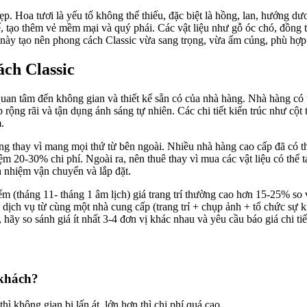
đẹp. Hoa tươi là yếu tố không thể thiếu, đặc biệt là hồng, lan, hướng 
tạo thêm vẻ mềm mại và quý phái. Các vật liệu như gỗ óc chó, đồng t
ệu này tạo nên phong cách Classic vừa sang trọng, vừa ấm cúng, phù hợp
ách Classic
uan tâm đến không gian và thiết kế sẵn có của nhà hàng. Nhà hàng có tr
 rộng rãi và tận dụng ánh sáng tự nhiên. Các chi tiết kiến trúc như cột 
.
àng thay vì mang mọi thứ từ bên ngoài. Nhiều nhà hàng cao cấp đã có 
ệm 20-30% chi phí. Ngoài ra, nên thuê thay vì mua các vật liệu có thể tá
h nhiệm vận chuyển và lắp đặt.
 (tháng 11- tháng 1 âm lịch) giá trang trí thường cao hơn 15-25% so 
ều dịch vụ từ cùng một nhà cung cấp (trang trí + chụp ảnh + tổ chức s
 hãy so sánh giá ít nhất 3-4 đơn vị khác nhau và yêu cầu báo giá chi t
 khách?
ì không gian bị lấn át, lớn hơn thì chi phí quá cao.