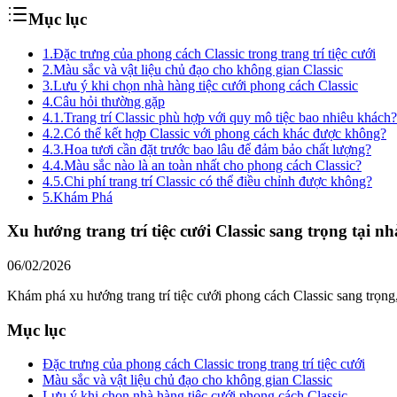
Mục lục
1.
Đặc trưng của phong cách Classic trong trang trí tiệc cưới
2.
Màu sắc và vật liệu chủ đạo cho không gian Classic
3.
Lưu ý khi chọn nhà hàng tiệc cưới phong cách Classic
4.
Câu hỏi thường gặp
4.1.
Trang trí Classic phù hợp với quy mô tiệc bao nhiêu khách?
4.2.
Có thể kết hợp Classic với phong cách khác được không?
4.3.
Hoa tươi cần đặt trước bao lâu để đảm bảo chất lượng?
4.4.
Màu sắc nào là an toàn nhất cho phong cách Classic?
4.5.
Chi phí trang trí Classic có thể điều chỉnh được không?
5.
Khám Phá
Xu hướng trang trí tiệc cưới Classic sang trọng tại n
06/02/2026
Khám phá xu hướng trang trí tiệc cưới phong cách Classic sang trọng,
Mục lục
Đặc trưng của phong cách Classic trong trang trí tiệc cưới
Màu sắc và vật liệu chủ đạo cho không gian Classic
Lưu ý khi chọn nhà hàng tiệc cưới phong cách Classic