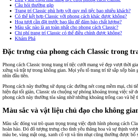
Câu hỏi thường gặp
Trang trí Classic phù hợp với quy mô tiệc bao nhiêu khách?
Có thể kết hợp Classic với phong cách khác được không?
Hoa tươi cần đặt trước bao lâu để đảm bảo chất lượng?
Màu sắc nào là an toàn nhất cho phong cách Classic?
Chi phí trang trí Classic có thể điều chỉnh được không?
Khám Phá
Đặc trưng của phong cách Classic trong tra
Phong cách Classic trong trang trí tiệc cưới mang vẻ đẹp vượt thời gi
xứng và trật tự trong không gian. Mọi yếu tố trang trí từ sắp xếp bàn
nhìn đầu tiên.
Phong cách này thường sử dụng các đường nét cong mềm mại, chi tiết 
hiện đại tối giản, Classic ưa chuộng sự phóng khoáng trong việc sử d
phong cách này thường tỏa sáng nhờ những khoảng trống cao và hệ thốn
Màu sắc và vật liệu chủ đạo cho không gian
Màu sắc đóng vai trò quan trọng trong việc định hình phong cách Cl
hoàn hảo. Đỏ đô tượng trưng cho tình yêu thăng hoa và sự thịnh vượng
màu be, vàng mật ong, xanh cổ vịt và tím nhạt cũng thường được bổ s