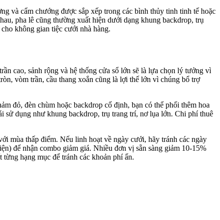
dương và cẩm chướng được sắp xếp trong các bình thủy tinh tinh tế hoặc
hau, pha lê cũng thường xuất hiện dưới dạng khung backdrop, trụ
 cho không gian tiệc cưới nhà hàng.
ần cao, sảnh rộng và hệ thống cửa sổ lớn sẽ là lựa chọn lý tưởng vì
tròn, vòm trần, cầu thang xoắn cũng là lợi thế lớn vì chúng bổ trợ
thảm đỏ, đèn chùm hoặc backdrop cố định, bạn có thể phối thêm hoa
i sử dụng như khung backdrop, trụ trang trí, nơ lụa lớn. Chi phí thuê
với mùa thấp điểm. Nếu linh hoạt về ngày cưới, hãy tránh các ngày
ự kiện) để nhận combo giảm giá. Nhiều đơn vị sẵn sàng giảm 10-15%
iết từng hạng mục để tránh các khoản phí ẩn.