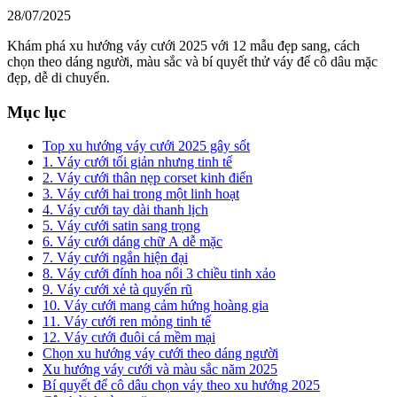
28/07/2025
Khám phá xu hướng váy cưới 2025 với 12 mẫu đẹp sang, cách
chọn theo dáng người, màu sắc và bí quyết thử váy để cô dâu mặc
đẹp, dễ di chuyển.
Mục lục
Top xu hướng váy cưới 2025 gây sốt
1. Váy cưới tối giản nhưng tinh tế
2. Váy cưới thân nẹp corset kinh điển
3. Váy cưới hai trong một linh hoạt
4. Váy cưới tay dài thanh lịch
5. Váy cưới satin sang trọng
6. Váy cưới dáng chữ A dễ mặc
7. Váy cưới ngắn hiện đại
8. Váy cưới đính hoa nổi 3 chiều tinh xảo
9. Váy cưới xẻ tà quyến rũ
10. Váy cưới mang cảm hứng hoàng gia
11. Váy cưới ren mỏng tinh tế
12. Váy cưới đuôi cá mềm mại
Chọn xu hướng váy cưới theo dáng người
Xu hướng váy cưới và màu sắc năm 2025
Bí quyết để cô dâu chọn váy theo xu hướng 2025