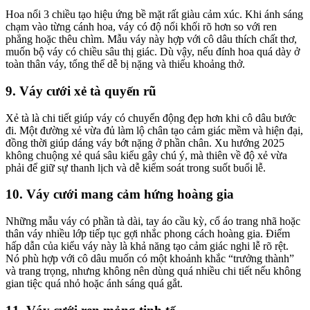
Hoa nổi 3 chiều tạo hiệu ứng bề mặt rất giàu cảm xúc. Khi ánh sáng
chạm vào từng cánh hoa, váy có độ nổi khối rõ hơn so với ren
phẳng hoặc thêu chìm. Mẫu váy này hợp với cô dâu thích chất thơ,
muốn bộ váy có chiều sâu thị giác. Dù vậy, nếu đính hoa quá dày ở
toàn thân váy, tổng thể dễ bị nặng và thiếu khoảng thở.
9. Váy cưới xẻ tà quyến rũ
Xẻ tà là chi tiết giúp váy có chuyển động đẹp hơn khi cô dâu bước
đi. Một đường xẻ vừa đủ làm lộ chân tạo cảm giác mềm và hiện đại,
đồng thời giúp dáng váy bớt nặng ở phần chân. Xu hướng 2025
không chuộng xẻ quá sâu kiểu gây chú ý, mà thiên về độ xẻ vừa
phải để giữ sự thanh lịch và dễ kiểm soát trong suốt buổi lễ.
10. Váy cưới mang cảm hứng hoàng gia
Những mẫu váy có phần tà dài, tay áo cầu kỳ, cổ áo trang nhã hoặc
thân váy nhiều lớp tiếp tục gợi nhắc phong cách hoàng gia. Điểm
hấp dẫn của kiểu váy này là khả năng tạo cảm giác nghi lễ rõ rệt.
Nó phù hợp với cô dâu muốn có một khoảnh khắc “trưởng thành”
và trang trọng, nhưng không nên dùng quá nhiều chi tiết nếu không
gian tiệc quá nhỏ hoặc ánh sáng quá gắt.