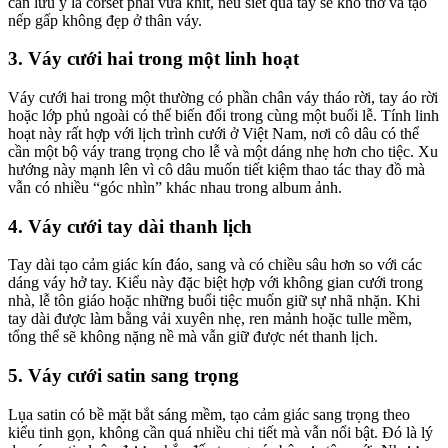
cần lưu ý là corset phải vừa khít, nếu siết quá tay sẽ khó thở và tạo
nếp gấp không đẹp ở thân váy.
3. Váy cưới hai trong một linh hoạt
Váy cưới hai trong một thường có phần chân váy tháo rời, tay áo rời
hoặc lớp phủ ngoài có thể biến đổi trong cùng một buổi lễ. Tính linh
hoạt này rất hợp với lịch trình cưới ở Việt Nam, nơi cô dâu có thể
cần một bộ váy trang trọng cho lễ và một dáng nhẹ hơn cho tiệc. Xu
hướng này mạnh lên vì cô dâu muốn tiết kiệm thao tác thay đồ mà
vẫn có nhiều “góc nhìn” khác nhau trong album ảnh.
4. Váy cưới tay dài thanh lịch
Tay dài tạo cảm giác kín đáo, sang và có chiều sâu hơn so với các
dáng váy hở tay. Kiểu này đặc biệt hợp với không gian cưới trong
nhà, lễ tôn giáo hoặc những buổi tiệc muốn giữ sự nhã nhặn. Khi
tay dài được làm bằng vải xuyên nhẹ, ren mảnh hoặc tulle mềm,
tổng thể sẽ không nặng nề mà vẫn giữ được nét thanh lịch.
5. Váy cưới satin sang trọng
Lụa satin có bề mặt bắt sáng mềm, tạo cảm giác sang trọng theo
kiểu tinh gọn, không cần quá nhiều chi tiết mà vẫn nổi bật. Đó là lý