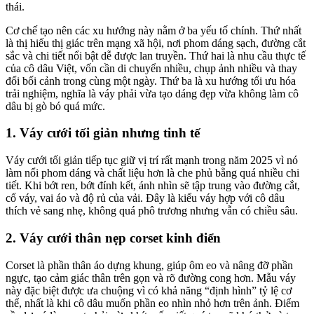
thái.
Cơ chế tạo nên các xu hướng này nằm ở ba yếu tố chính. Thứ nhất
là thị hiếu thị giác trên mạng xã hội, nơi phom dáng sạch, đường cắt
sắc và chi tiết nổi bật dễ được lan truyền. Thứ hai là nhu cầu thực tế
của cô dâu Việt, vốn cần di chuyển nhiều, chụp ảnh nhiều và thay
đổi bối cảnh trong cùng một ngày. Thứ ba là xu hướng tối ưu hóa
trải nghiệm, nghĩa là váy phải vừa tạo dáng đẹp vừa không làm cô
dâu bị gò bó quá mức.
1. Váy cưới tối giản nhưng tinh tế
Váy cưới tối giản tiếp tục giữ vị trí rất mạnh trong năm 2025 vì nó
làm nổi phom dáng và chất liệu hơn là che phủ bằng quá nhiều chi
tiết. Khi bớt ren, bớt đính kết, ánh nhìn sẽ tập trung vào đường cắt,
cổ váy, vai áo và độ rủ của vải. Đây là kiểu váy hợp với cô dâu
thích vẻ sang nhẹ, không quá phô trương nhưng vẫn có chiều sâu.
2. Váy cưới thân nẹp corset kinh điển
Corset là phần thân áo dựng khung, giúp ôm eo và nâng đỡ phần
ngực, tạo cảm giác thân trên gọn và rõ đường cong hơn. Mẫu váy
này đặc biệt được ưa chuộng vì có khả năng “định hình” tỷ lệ cơ
thể, nhất là khi cô dâu muốn phần eo nhìn nhỏ hơn trên ảnh. Điểm