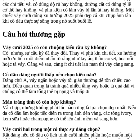
các chi tiết: vải có đúng độ rủ hay không, đường cắt có đúng tỷ lệ
cơ thể hay không, và phụ kiện có làm váy bị lấn át hay không. Một
chiếc váy cưới đúng xu hướng 2025 phải đẹp cả khi chụp ảnh lẫn
khi cô dâu thực sự sống trong nó suốt buổi lễ.
Câu hỏi thường gặp
Váy cưới 2025 có còn chuộng kiểu cầu kỳ không?
Có, nhưng sự cầu kỳ đã thay đổi. Thay vì phủ kín chi tiết, xu hướng
mới ưu tiên một điểm nhấn rõ ràng như tay áo, thân corset, hoa nổi
hoặc tà váy. Càng về sau, càng ít chi tiết lan man thì váy càng sang.
Cô dâu dáng người thấp nên chọn kiểu nào?
Dáng chữ A, váy ngắn hoặc váy tối giản thường dễ tôn chiều cao
hơn. Điều quan trọng là tránh quá nhiều tầng váy hoặc tà quá dài vì
chúng có thể làm tổng thể bị nặng và thấp đi.
Màu trắng tinh có còn hợp không?
Vẫn hợp, nhưng không phải lúc nào cũng là lựa chọn đẹp nhất. Nếu
da cô dâu ấm hoặc tiệc diễn ra trong ánh đèn vàng, các tông ivory,
kem sữa hoặc champagne có thể lên ảnh mềm và sang hơn.
Váy cưới hai trong một có thực sự đáng chọn?
Rất đáng nếu cô dâu có lịch trình cưới nhiều phần hoặc muốn một