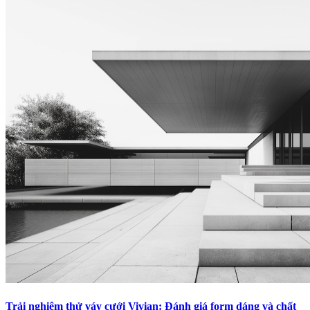
Trải nghiệm thử váy cưới Vivian: Đánh giá form dáng và chất