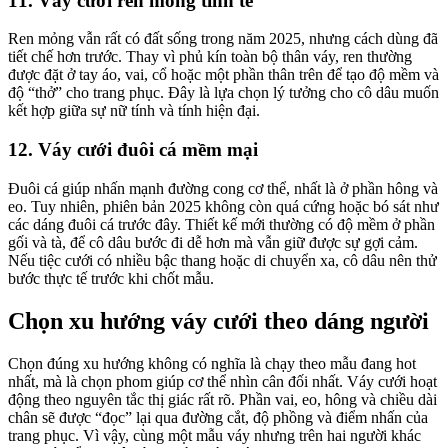
11. Váy cưới ren mỏng tinh tế
Ren mỏng vẫn rất có đất sống trong năm 2025, nhưng cách dùng đã
tiết chế hơn trước. Thay vì phủ kín toàn bộ thân váy, ren thường
được đặt ở tay áo, vai, cổ hoặc một phần thân trên để tạo độ mềm và
độ “thở” cho trang phục. Đây là lựa chọn lý tưởng cho cô dâu muốn
kết hợp giữa sự nữ tính và tính hiện đại.
12. Váy cưới đuôi cá mềm mại
Đuôi cá giúp nhấn mạnh đường cong cơ thể, nhất là ở phần hông và
eo. Tuy nhiên, phiên bản 2025 không còn quá cứng hoặc bó sát như
các dáng đuôi cá trước đây. Thiết kế mới thường có độ mềm ở phần
gối và tà, để cô dâu bước đi dễ hơn mà vẫn giữ được sự gợi cảm.
Nếu tiệc cưới có nhiều bậc thang hoặc di chuyển xa, cô dâu nên thử
bước thực tế trước khi chốt mẫu.
Chọn xu hướng váy cưới theo dáng người
Chọn đúng xu hướng không có nghĩa là chạy theo mẫu đang hot
nhất, mà là chọn phom giúp cơ thể nhìn cân đối nhất. Váy cưới hoạt
động theo nguyên tắc thị giác rất rõ. Phần vai, eo, hông và chiều dài
chân sẽ được “đọc” lại qua đường cắt, độ phồng và điểm nhấn của
trang phục. Vì vậy, cùng một mẫu váy nhưng trên hai người khác