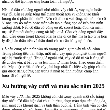
nhau có thể tạo hiệu ứng hoàn toàn trái ngược.
Nếu cô dâu có dáng người nhỏ nhắn, váy chữ A, váy ngắn hoặc
váy tối giản sẽ giúp tổng thể thanh thoát hơn vì không tạo khối
lượng dư ở phần thân dưới. Nếu cô dâu có vai rộng, nên ưu tiên cổ
V nhẹ, tay áo mềm hoặc thân váy tạo đường dọc để kéo ánh nhìn
xuống dưới. Nếu cô dâu có vòng eo rõ, corset hoặc đuôi cá mềm
mại sẽ làm nổi đường cong rất hiệu quả. Còn với dáng người đầy
đặn, điều quan trọng không phải là che đi cơ thể, mà là tạo tỷ lệ hợp
lý để phần thân trên và thân dưới có sự cân bằng tự nhiên.
Cô dâu cũng nên nhìn vào độ tương phản giữa váy và bối cảnh.
Trong phòng tiệc trần thấp, một mẫu váy quá phồng sẽ khiến người
mặc bị “nuốt dáng”. Trong lễ ngoài trời, váy có độ rũ và ít tầng sẽ
dễ di chuyển, ít bắt bụi và lên hình tự nhiên hơn. Theo quan điểm
của Mẹo tiệc cưới, chiếc váy phù hợp nhất là chiếc váy giúp cô dâu
giữ được dáng đứng đẹp trong ít nhất ba tình huống: chụp ảnh,
bước đi và ngồi lễ.
Xu hướng váy cưới và màu sắc năm 2025
Màu váy cưới năm 2025 không còn chỉ xoay quanh một sắc trắng
duy nhất. Cô dâu hiện đại có xu hướng chọn màu dựa trên tông da,
ánh sáng của không gian và tinh thần buổi lễ. Trắng tinh vẫn có chỗ
đứng, nhưng các sắc ivory, kem sữa, champagne, trắng ngọc trai và