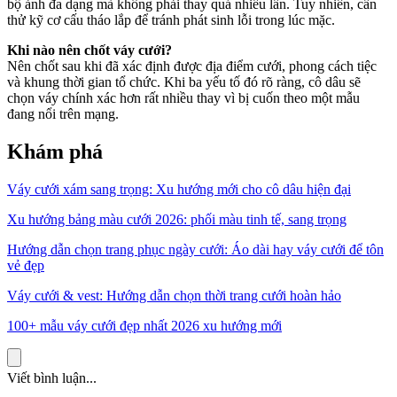
bộ ảnh đa dạng mà không phải thay quá nhiều lần. Tuy nhiên, cần
thử kỹ cơ cấu tháo lắp để tránh phát sinh lỗi trong lúc mặc.
Khi nào nên chốt váy cưới?
Nên chốt sau khi đã xác định được địa điểm cưới, phong cách tiệc
và khung thời gian tổ chức. Khi ba yếu tố đó rõ ràng, cô dâu sẽ
chọn váy chính xác hơn rất nhiều thay vì bị cuốn theo một mẫu
đang nổi trên mạng.
Khám phá
Váy cưới xám sang trọng: Xu hướng mới cho cô dâu hiện đại
Xu hướng bảng màu cưới 2026: phối màu tinh tế, sang trọng
Hướng dẫn chọn trang phục ngày cưới: Áo dài hay váy cưới để tôn
vẻ đẹp
Váy cưới & vest: Hướng dẫn chọn thời trang cưới hoàn hảo
100+ mẫu váy cưới đẹp nhất 2026 xu hướng mới
Viết bình luận...