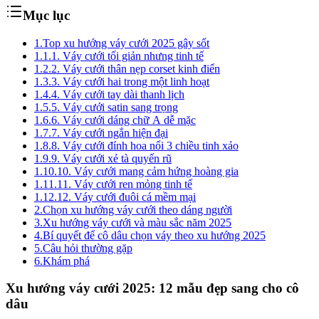
Mục lục
1.
Top xu hướng váy cưới 2025 gây sốt
1.1.
1. Váy cưới tối giản nhưng tinh tế
1.2.
2. Váy cưới thân nẹp corset kinh điển
1.3.
3. Váy cưới hai trong một linh hoạt
1.4.
4. Váy cưới tay dài thanh lịch
1.5.
5. Váy cưới satin sang trọng
1.6.
6. Váy cưới dáng chữ A dễ mặc
1.7.
7. Váy cưới ngắn hiện đại
1.8.
8. Váy cưới đính hoa nổi 3 chiều tinh xảo
1.9.
9. Váy cưới xẻ tà quyến rũ
1.10.
10. Váy cưới mang cảm hứng hoàng gia
1.11.
11. Váy cưới ren mỏng tinh tế
1.12.
12. Váy cưới đuôi cá mềm mại
2.
Chọn xu hướng váy cưới theo dáng người
3.
Xu hướng váy cưới và màu sắc năm 2025
4.
Bí quyết để cô dâu chọn váy theo xu hướng 2025
5.
Câu hỏi thường gặp
6.
Khám phá
Xu hướng váy cưới 2025: 12 mẫu đẹp sang cho cô
dâu