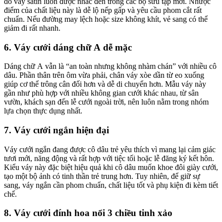
do váy satin luôn được nhắc đến trong các bộ sưu tập mới. Nhược
điểm của chất liệu này là dễ lộ nếp gấp và yêu cầu phom cắt rất
chuẩn. Nếu đường may lệch hoặc size không khít, vẻ sang có thể
giảm đi rất nhanh.
6. Váy cưới dáng chữ A dễ mặc
Dáng chữ A vẫn là “an toàn nhưng không nhàm chán” với nhiều cô
dâu. Phần thân trên ôm vừa phải, chân váy xòe dần từ eo xuống
giúp cơ thể trông cân đối hơn và dễ di chuyển hơn. Mẫu váy này
gần như phù hợp với nhiều không gian cưới khác nhau, từ sân
vườn, khách sạn đến lễ cưới ngoài trời, nên luôn nằm trong nhóm
lựa chọn thực dụng nhất.
7. Váy cưới ngắn hiện đại
Váy cưới ngắn đang được cô dâu trẻ yêu thích vì mang lại cảm giác
tươi mới, năng động và rất hợp với tiệc tối hoặc lễ đăng ký kết hôn.
Kiểu váy này đặc biệt hiệu quả khi cô dâu muốn khoe đôi giày cưới,
tạo một bộ ảnh có tinh thần trẻ trung hơn. Tuy nhiên, để giữ sự
sang, váy ngắn cần phom chuẩn, chất liệu tốt và phụ kiện đi kèm tiết
chế.
8. Váy cưới đính hoa nổi 3 chiều tinh xảo