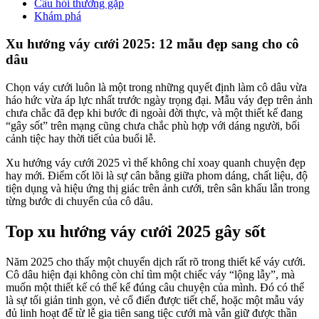
Câu hỏi thường gặp
Khám phá
Xu hướng váy cưới 2025: 12 mẫu đẹp sang cho cô
dâu
Chọn váy cưới luôn là một trong những quyết định làm cô dâu vừa
háo hức vừa áp lực nhất trước ngày trọng đại. Mẫu váy đẹp trên ảnh
chưa chắc đã đẹp khi bước đi ngoài đời thực, và một thiết kế đang
“gây sốt” trên mạng cũng chưa chắc phù hợp với dáng người, bối
cảnh tiệc hay thời tiết của buổi lễ.
Xu hướng váy cưới 2025 vì thế không chỉ xoay quanh chuyện đẹp
hay mới. Điểm cốt lõi là sự cân bằng giữa phom dáng, chất liệu, độ
tiện dụng và hiệu ứng thị giác trên ảnh cưới, trên sân khấu lẫn trong
từng bước di chuyển của cô dâu.
Top xu hướng váy cưới 2025 gây sốt
Năm 2025 cho thấy một chuyển dịch rất rõ trong thiết kế váy cưới.
Cô dâu hiện đại không còn chỉ tìm một chiếc váy “lộng lẫy”, mà
muốn một thiết kế có thể kể đúng câu chuyện của mình. Đó có thể
là sự tối giản tinh gọn, vẻ cổ điển được tiết chế, hoặc một mẫu váy
đủ linh hoạt để từ lễ gia tiên sang tiệc cưới mà vẫn giữ được thần