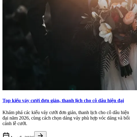
Top kiểu váy cưới đơn giản, thanh lịch cho cô dâu hiện đại
Khám phá các kiểu váy cưới đơn giản, thanh lịch cho cô dâu hiện
đại năm 2026, cùng cách chọn dáng váy phù hợp vóc dáng và bối
cảnh lễ cưới.