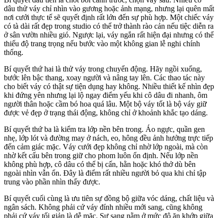
dâu thử váy chỉ nhìn vào gương hoặc ảnh mạng, nhưng lại quên mất
nơi cưới thực tế sẽ quyết định rất lớn đến sự phù hợp. Một chiếc váy
có tà dài rất đẹp trong studio có thể trở thành rào cản nếu tiệc diễn ra
ở sân vườn nhiều gió. Ngược lại, váy ngắn rất hiện đại nhưng có thể
thiếu độ trang trọng nếu bước vào một không gian lễ nghi chính
thống.
Bí quyết thứ hai là thử váy trong chuyển động. Hãy ngồi xuống,
bước lên bậc thang, xoay người và nâng tay lên. Các thao tác này
cho biết váy có thật sự tiện dụng hay không. Nhiều thiết kế nhìn đẹp
khi đứng yên nhưng lại lộ ngay điểm yếu khi cô dâu đi nhanh, ôm
người thân hoặc cầm bó hoa quá lâu. Một bộ váy tốt là bộ váy giữ
được vẻ đẹp ở trạng thái động, không chỉ ở khoảnh khắc tạo dáng.
Bí quyết thứ ba là kiểm tra lớp nền bên trong. Áo ngực, quần gen
nhẹ, lớp lót và đường may ở nách, eo, hông đều ảnh hưởng trực tiếp
đến cảm giác mặc. Váy cưới đẹp không chỉ nhờ lớp ngoài, mà còn
nhờ kết cấu bên trong giữ cho phom luôn ổn định. Nếu lớp nền
không phù hợp, cô dâu có thể bị cấn, hằn hoặc khó thở dù bên
ngoài nhìn vẫn ổn. Đây là điểm rất nhiều người bỏ qua khi chỉ tập
trung vào phần nhìn thấy được.
Bí quyết cuối cùng là ưu tiên sự đồng bộ giữa vóc dáng, chất liệu và
ngân sách. Không phải cứ váy đính nhiều mới sang, cũng không
phải cứ váy tối giản là dễ mặc. Sự sang nằm ở mức độ ăn khớp giữa