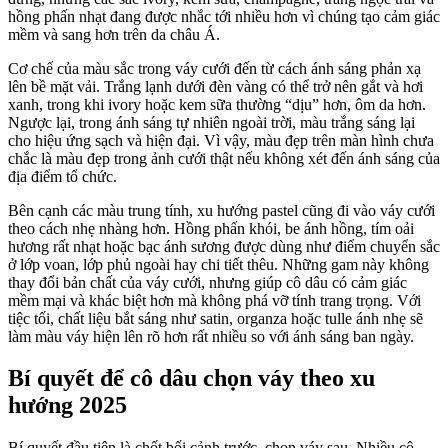
hồng phấn nhạt đang được nhắc tới nhiều hơn vì chúng tạo cảm giác
mềm và sang hơn trên da châu Á.
Cơ chế của màu sắc trong váy cưới đến từ cách ánh sáng phản xạ
lên bề mặt vải. Trắng lạnh dưới đèn vàng có thể trở nên gắt và hơi
xanh, trong khi ivory hoặc kem sữa thường “dịu” hơn, ôm da hơn.
Ngược lại, trong ánh sáng tự nhiên ngoài trời, màu trắng sáng lại
cho hiệu ứng sạch và hiện đại. Vì vậy, màu đẹp trên màn hình chưa
chắc là màu đẹp trong ảnh cưới thật nếu không xét đến ánh sáng của
địa điểm tổ chức.
Bên cạnh các màu trung tính, xu hướng pastel cũng đi vào váy cưới
theo cách nhẹ nhàng hơn. Hồng phấn khói, be ánh hồng, tím oải
hương rất nhạt hoặc bạc ánh sương được dùng như điểm chuyển sắc
ở lớp voan, lớp phủ ngoài hay chi tiết thêu. Những gam này không
thay đổi bản chất của váy cưới, nhưng giúp cô dâu có cảm giác
mềm mại và khác biệt hơn mà không phá vỡ tính trang trọng. Với
tiệc tối, chất liệu bắt sáng như satin, organza hoặc tulle ánh nhẹ sẽ
làm màu váy hiện lên rõ hơn rất nhiều so với ánh sáng ban ngày.
Bí quyết để cô dâu chọn váy theo xu
hướng 2025
Bí quyết đầu tiên là chốt bối cảnh trước, chọn váy sau. Nhiều cô