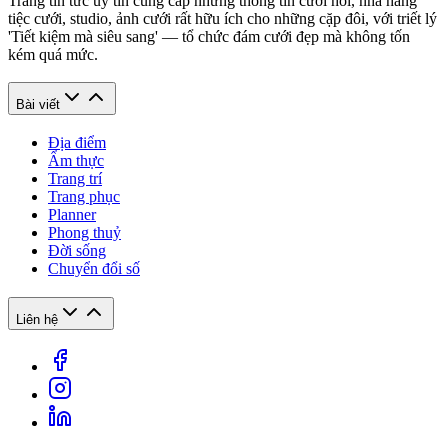
Trang tin tức uy tín cung cấp những thông tin cưới hỏi, nhà hàng
tiệc cưới, studio, ảnh cưới rất hữu ích cho những cặp đôi, với triết lý
'Tiết kiệm mà siêu sang' — tổ chức đám cưới đẹp mà không tốn
kém quá mức.
Bài viết
Địa điểm
Ẩm thực
Trang trí
Trang phục
Planner
Phong thuỷ
Đời sống
Chuyển đổi số
Liên hệ