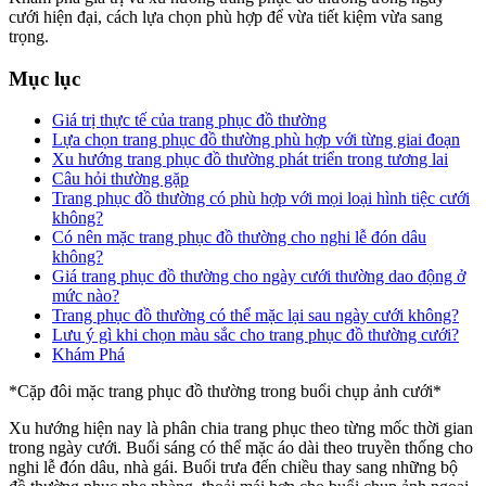
cưới hiện đại, cách lựa chọn phù hợp để vừa tiết kiệm vừa sang
trọng.
Mục lục
Giá trị thực tế của trang phục đồ thường
Lựa chọn trang phục đồ thường phù hợp với từng giai đoạn
Xu hướng trang phục đồ thường phát triển trong tương lai
Câu hỏi thường gặp
Trang phục đồ thường có phù hợp với mọi loại hình tiệc cưới
không?
Có nên mặc trang phục đồ thường cho nghi lễ đón dâu
không?
Giá trang phục đồ thường cho ngày cưới thường dao động ở
mức nào?
Trang phục đồ thường có thể mặc lại sau ngày cưới không?
Lưu ý gì khi chọn màu sắc cho trang phục đồ thường cưới?
Khám Phá
*Cặp đôi mặc trang phục đồ thường trong buổi chụp ảnh cưới*
Xu hướng hiện nay là phân chia trang phục theo từng mốc thời gian
trong ngày cưới. Buổi sáng có thể mặc áo dài theo truyền thống cho
nghi lễ đón dâu, nhà gái. Buổi trưa đến chiều thay sang những bộ