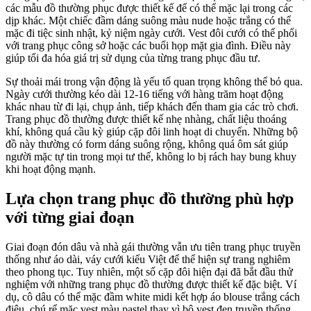
các mẫu đồ thường phục được thiết kế để có thể mặc lại trong các
dịp khác. Một chiếc đầm dáng suông màu nude hoặc trắng có thể
mặc đi tiệc sinh nhật, kỷ niệm ngày cưới. Vest đôi cưới có thể phối
với trang phục công sở hoặc các buổi họp mặt gia đình. Điều này
giúp tối đa hóa giá trị sử dụng của từng trang phục đầu tư.
Sự thoải mái trong vận động là yếu tố quan trọng không thể bỏ qua.
Ngày cưới thường kéo dài 12-16 tiếng với hàng trăm hoạt động
khác nhau từ đi lại, chụp ảnh, tiếp khách đến tham gia các trò chơi.
Trang phục đồ thường được thiết kế nhẹ nhàng, chất liệu thoáng
khí, không quá cầu kỳ giúp cặp đôi linh hoạt di chuyển. Những bộ
đồ này thường có form dáng suông rộng, không quá ôm sát giúp
người mặc tự tin trong mọi tư thế, không lo bị rách hay bung khuy
khi hoạt động mạnh.
Lựa chọn trang phục đồ thường phù hợp
với từng giai đoạn
Giai đoạn đón dâu và nhà gái thường vẫn ưu tiên trang phục truyền
thống như áo dài, váy cưới kiểu Việt để thể hiện sự trang nghiêm
theo phong tục. Tuy nhiên, một số cặp đôi hiện đại đã bắt đầu thử
nghiệm với những trang phục đồ thường được thiết kế đặc biệt. Ví
dụ, cô dâu có thể mặc đầm white midi kết hợp áo blouse trắng cách
điệu, chú rể mặc vest màu pastel thay vì bộ vest đen truyền thống.