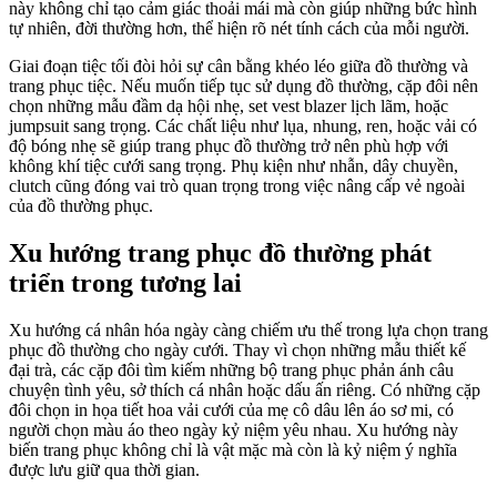
này không chỉ tạo cảm giác thoải mái mà còn giúp những bức hình
tự nhiên, đời thường hơn, thể hiện rõ nét tính cách của mỗi người.
Giai đoạn tiệc tối đòi hỏi sự cân bằng khéo léo giữa đồ thường và
trang phục tiệc. Nếu muốn tiếp tục sử dụng đồ thường, cặp đôi nên
chọn những mẫu đầm dạ hội nhẹ, set vest blazer lịch lãm, hoặc
jumpsuit sang trọng. Các chất liệu như lụa, nhung, ren, hoặc vải có
độ bóng nhẹ sẽ giúp trang phục đồ thường trở nên phù hợp với
không khí tiệc cưới sang trọng. Phụ kiện như nhẫn, dây chuyền,
clutch cũng đóng vai trò quan trọng trong việc nâng cấp vẻ ngoài
của đồ thường phục.
Xu hướng trang phục đồ thường phát
triển trong tương lai
Xu hướng cá nhân hóa ngày càng chiếm ưu thế trong lựa chọn trang
phục đồ thường cho ngày cưới. Thay vì chọn những mẫu thiết kế
đại trà, các cặp đôi tìm kiếm những bộ trang phục phản ánh câu
chuyện tình yêu, sở thích cá nhân hoặc dấu ấn riêng. Có những cặp
đôi chọn in họa tiết hoa vải cưới của mẹ cô dâu lên áo sơ mi, có
người chọn màu áo theo ngày kỷ niệm yêu nhau. Xu hướng này
biến trang phục không chỉ là vật mặc mà còn là kỷ niệm ý nghĩa
được lưu giữ qua thời gian.