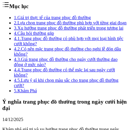
Mục lục
1.
Giá trị thực tế của trang phục đồ thường
2.
Lựa chọn trang phục đồ thường phù hợp với từng giai đoạn
3.
Xu hướng trang phục đồ thường phát triển trong tương lai
4.
Câu hỏi thường gặp
4.1.
Trang phục đồ thường có phù hợp với mọi loại hình tiệc
cưới không?
4.2.
Có nên mặc trang phục đồ thường cho nghi lễ đón dâu
không?
4.3.
Giá trang phục đồ thường cho ngày cưới thường dao
động ở mức nào?
4.4.
Trang phục đồ thường có thể mặc lại sau ngày cưới
không?
4.5.
Lưu ý gì khi chọn màu sắc cho trang phục đồ thường
cưới?
5.
Khám Phá
Ý nghĩa trang phục đồ thường trong ngày cưới hiện
đại
14/12/2025
Khám phá giá trị và xu hướng trang phục đồ thường trong ngày