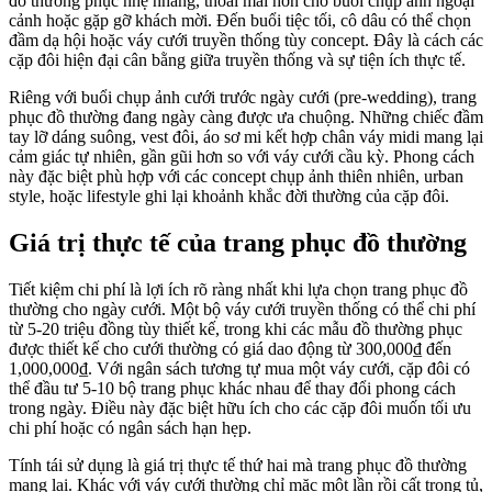
đồ thường phục nhẹ nhàng, thoải mái hơn cho buổi chụp ảnh ngoại
cảnh hoặc gặp gỡ khách mời. Đến buổi tiệc tối, cô dâu có thể chọn
đầm dạ hội hoặc váy cưới truyền thống tùy concept. Đây là cách các
cặp đôi hiện đại cân bằng giữa truyền thống và sự tiện ích thực tế.
Riêng với buổi chụp ảnh cưới trước ngày cưới (pre-wedding), trang
phục đồ thường đang ngày càng được ưa chuộng. Những chiếc đầm
tay lỡ dáng suông, vest đôi, áo sơ mi kết hợp chân váy midi mang lại
cảm giác tự nhiên, gần gũi hơn so với váy cưới cầu kỳ. Phong cách
này đặc biệt phù hợp với các concept chụp ảnh thiên nhiên, urban
style, hoặc lifestyle ghi lại khoảnh khắc đời thường của cặp đôi.
Giá trị thực tế của trang phục đồ thường
Tiết kiệm chi phí là lợi ích rõ ràng nhất khi lựa chọn trang phục đồ
thường cho ngày cưới. Một bộ váy cưới truyền thống có thể chi phí
từ 5-20 triệu đồng tùy thiết kế, trong khi các mẫu đồ thường phục
được thiết kế cho cưới thường có giá dao động từ 300,000₫ đến
1,000,000₫. Với ngân sách tương tự mua một váy cưới, cặp đôi có
thể đầu tư 5-10 bộ trang phục khác nhau để thay đổi phong cách
trong ngày. Điều này đặc biệt hữu ích cho các cặp đôi muốn tối ưu
chi phí hoặc có ngân sách hạn hẹp.
Tính tái sử dụng là giá trị thực tế thứ hai mà trang phục đồ thường
mang lại. Khác với váy cưới thường chỉ mặc một lần rồi cất trong tủ,