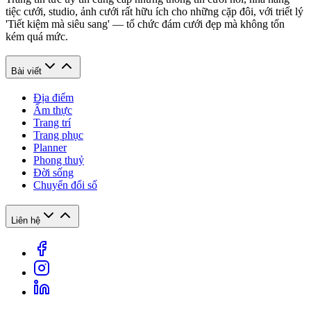
tiệc cưới, studio, ảnh cưới rất hữu ích cho những cặp đôi, với triết lý
'Tiết kiệm mà siêu sang' — tổ chức đám cưới đẹp mà không tốn
kém quá mức.
Bài viết
Địa điểm
Ẩm thực
Trang trí
Trang phục
Planner
Phong thuỷ
Đời sống
Chuyển đổi số
Liên hệ