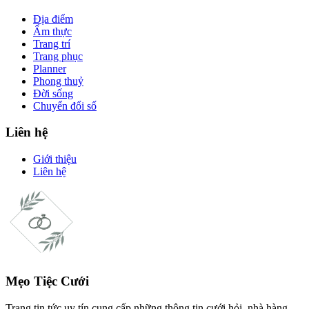
Địa điểm
Ẩm thực
Trang trí
Trang phục
Planner
Phong thuỷ
Đời sống
Chuyển đổi số
Liên hệ
Giới thiệu
Liên hệ
Mẹo Tiệc Cưới
Trang tin tức uy tín cung cấp những thông tin cưới hỏi, nhà hàng