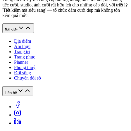
tiệc cưới, studio, ảnh cưới rất hữu ích cho những cặp đôi, với triết lý
'Tiết kiệm mà siêu sang' — tổ chức đám cưới đẹp mà không tốn
kém quá mức.
Bài viết
Địa điểm
Ẩm thực
Trang trí
Trang phục
Planner
Phong thuỷ
Đời sống
Chuyển đổi số
Liên hệ