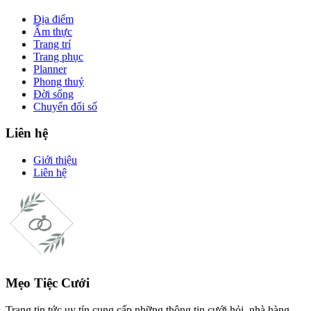
Địa điểm
Ẩm thực
Trang trí
Trang phục
Planner
Phong thuỷ
Đời sống
Chuyển đổi số
Liên hệ
Giới thiệu
Liên hệ
Mẹo Tiệc Cưới
Trang tin tức uy tín cung cấp những thông tin cưới hỏi, nhà hàng