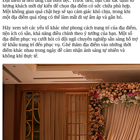
Địa điểm là nền tảng của buổi tiệc. Trước tiên, bạn cần xác định số
lượng khách mời dự kiến để chọn địa điểm có sức chứa phù hợp.
Một không gian quá chật hẹp sẽ tạo cảm giác khó chịu, trong khi
một địa điểm quá rộng có thể làm mất đi sự ấm áp và gắn bó.
Hãy xem xét các yếu tố khác như phong cách trang trí của địa điểm,
tiện ích có sẵn, khả năng điều chỉnh theo ý tưởng của bạn. Một số
địa điểm phục vụ cưới hỏi có đội ngũ chuyên nghiệp sẵn sàng hỗ trợ
từ khâu trang trí đến phục vụ. Ghé thăm địa điểm vào những thời
điểm khác nhau trong ngày để cảm nhận ánh sáng tự nhiên và
không khí thực tế.