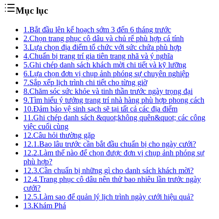
Mục lục
1.
Bắt đầu lên kế hoạch sớm 3 đến 6 tháng trước
2.
Chọn trang phục cô dâu và chủ rể phù hợp cá tính
3.
Lựa chọn địa điểm tổ chức với sức chứa phù hợp
4.
Chuẩn bị trang trí gia tiên trang nhã và ý nghĩa
5.
Ghi chép danh sách khách mời chi tiết và kỹ lưỡng
6.
Lựa chọn đơn vị chụp ảnh phóng sự chuyên nghiệp
7.
Sắp xếp lịch trình chi tiết cho từng giờ
8.
Chăm sóc sức khỏe và tinh thần trước ngày trọng đại
9.
Tìm hiểu ý tưởng trang trí nhà hàng phù hợp phong cách
10.
Đảm bảo vệ sinh sạch sẽ tại tất cả các địa điểm
11.
Ghi chép danh sách &quot;không quên&quot; các công
việc cuối cùng
12.
Câu hỏi thường gặp
12.1.
Bao lâu trước cần bắt đầu chuẩn bị cho ngày cưới?
12.2.
Làm thế nào để chọn được đơn vị chụp ảnh phóng sự
phù hợp?
12.3.
Cần chuẩn bị những gì cho danh sách khách mời?
12.4.
Trang phục cô dâu nên thử bao nhiêu lần trước ngày
cưới?
12.5.
Làm sao để quản lý lịch trình ngày cưới hiệu quả?
13.
Khám Phá