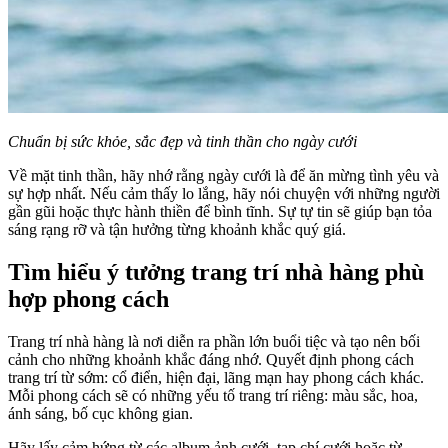
Chuẩn bị sức khỏe, sắc đẹp và tinh thần cho ngày cưới
Về mặt tinh thần, hãy nhớ rằng ngày cưới là để ăn mừng tình yêu và
sự hợp nhất. Nếu cảm thấy lo lắng, hãy nói chuyện với những người
gần gũi hoặc thực hành thiền để bình tĩnh. Sự tự tin sẽ giúp bạn tỏa
sáng rạng rỡ và tận hưởng từng khoảnh khắc quý giá.
Tìm hiểu ý tưởng trang trí nhà hàng phù
hợp phong cách
Trang trí nhà hàng là nơi diễn ra phần lớn buổi tiệc và tạo nên bối
cảnh cho những khoảnh khắc đáng nhớ. Quyết định phong cách
trang trí từ sớm: cổ điển, hiện đại, lãng mạn hay phong cách khác.
Mỗi phong cách sẽ có những yếu tố trang trí riêng: màu sắc, hoa,
ánh sáng, bố cục không gian.
Hãy lấy cảm hứng từ các album ảnh cưới, tạp chí cưới hoặc từ