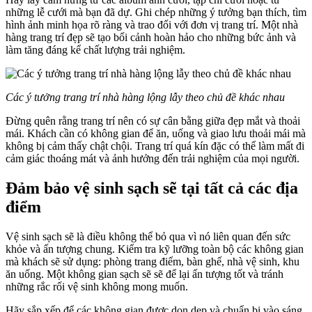
những lễ cưới mà bạn đã dự. Ghi chép những ý tưởng bạn thích, tìm
hình ảnh minh họa rõ ràng và trao đổi với đơn vị trang trí. Một nhà
hàng trang trí đẹp sẽ tạo bối cảnh hoàn hảo cho những bức ảnh và
làm tăng đáng kể chất lượng trải nghiệm.
Các ý tưởng trang trí nhà hàng lộng lẫy theo chủ đề khác nhau
Đừng quên rằng trang trí nên có sự cân bằng giữa đẹp mắt và thoải
mái. Khách cần có không gian để ăn, uống và giao lưu thoải mái mà
không bị cảm thấy chật chội. Trang trí quá kín đặc có thể làm mất đi
cảm giác thoáng mát và ảnh hưởng đến trải nghiệm của mọi người.
Đảm bảo vệ sinh sạch sẽ tại tất cả các địa
điểm
Vệ sinh sạch sẽ là điều không thể bỏ qua vì nó liên quan đến sức
khỏe và ấn tượng chung. Kiểm tra kỹ lưỡng toàn bộ các không gian
mà khách sẽ sử dụng: phòng trang điểm, bàn ghế, nhà vệ sinh, khu
ăn uống. Một không gian sạch sẽ sẽ để lại ấn tượng tốt và tránh
những rắc rối vệ sinh không mong muốn.
Hãy sắp xếp để các không gian được dọn dẹp và chuẩn bị vào sáng