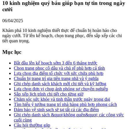
10 kinh nghiệm quý báu giúp bạn tự tin trong ngày
cưới
06/04/2025
Khám phá 10 kinh nghiệm thiết thực để chuẩn bị hoàn hảo cho
ngày cưới. Từ lên kế hoạch, chọn trang phục, đến sắp xếp các chi
tiết quan trọng.
Mục lục
Bắt đầu lên kế hoạch sớm 3 đến 6 tháng trước
Chọn trang phục cô dâu và chủ rể phù hợp cá tính
Lựa chọn địa điểm tổ chức với sức chứa phù hợp
Chuẩn bị trang trí gia tiên trang nhã và ý nghĩa
Ghi chép danh sách khách mời chi tiết và kỹ lưỡng
Lựa chọn đơn vị chụp ảnh phóng sự chuyên nghiệp
Sắp xếp lịch trình chi tiết cho từng giờ
Chăm sóc sức khỏe và tinh thần trước ngày trọng đại
Tìm hiểu ý tưởng trang trí nhà hàng phù hợp phong cách
Đảm bảo vệ sinh sạch sẽ tại tất cả các địa điểm
Ghi chép danh sách &quot;không quên&quot; các công việc
cuối cùng
Câu hỏi thường gặp