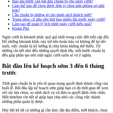
Bao lâu trước cần bắt đầu chuẩn bị cho ngày cưới?
Làm thế nào để chọn được đơn vị chụp ảnh phóng sự phù
hợp?
Cần chuẩn bị những gì cho danh sách khách mời?
Trang phục cô dâu nên thử bao nhiêu lần trước ngày cưới?
Làm sao để quản lý lịch trình ngày cưới hiệu quả?
Khám Phá
Ngày cưới là khoảnh khắc quý giá nhất trong cuộc đời mỗi cặp đôi.
Để những khoảnh khắc này trở nên hoàn hảo và không để lại tiếc
nuối, việc chuẩn bị kỹ lưỡng là chìa khóa không thể thiếu. Từ
những chi tiết nhỏ đến những quyết định lớn, mỗi bước chuẩn bị
đều góp phần tạo nên một ngày cưới suôn sẻ và ý nghĩa.
Bắt đầu lên kế hoạch sớm 3 đến 6 tháng
trước
Thời gian chuẩn bị là yếu tố quan trọng quyết định thành công của
buổi lễ. Bắt đầu lập kế hoạch sớm giúp bạn có đủ thời gian để xem
xét các lựa chọn, so sánh dịch vụ và đưa ra quyết định chín chắn.
Một timeline chi tiết sẽ giúp bạn chia nhỏ các công việc thành
những phần quản lý được.
Hãy liệt kê tất cả những gì cần làm: đặt địa điểm, mời khách, chọn