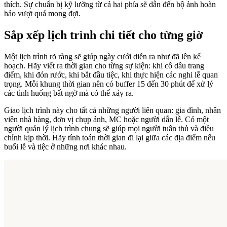
thích. Sự chuẩn bị kỹ lưỡng từ cả hai phía sẽ dẫn đến bộ ảnh hoàn
hảo vượt quá mong đợi.
Sắp xếp lịch trình chi tiết cho từng giờ
Một lịch trình rõ ràng sẽ giúp ngày cưới diễn ra như đã lên kế
hoạch. Hãy viết ra thời gian cho từng sự kiện: khi cô dâu trang
điểm, khi đón rước, khi bắt đầu tiệc, khi thực hiện các nghi lễ quan
trọng. Mỗi khung thời gian nên có buffer 15 đến 30 phút để xử lý
các tình huống bất ngờ mà có thể xảy ra.
Giao lịch trình này cho tất cả những người liên quan: gia đình, nhân
viên nhà hàng, đơn vị chụp ảnh, MC hoặc người dẫn lễ. Có một
người quản lý lịch trình chung sẽ giúp mọi người tuân thủ và điều
chỉnh kịp thời. Hãy tính toán thời gian đi lại giữa các địa điểm nếu
buổi lễ và tiệc ở những nơi khác nhau.