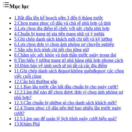
Mục lục
1.
Bắt đầu lên kế hoạch sớm 3 đến 6 tháng trước
2.
Chọn trang phục cô dâu và chủ rể phù hợp cá tính
3.
Lựa chọn địa điểm tổ chức với sức chứa phù hợp
4.
Chuẩn bị trang trí gia tiên trang nhã và ý nghĩa
5.
Ghi chép danh sách khách mời chi tiết và kỹ lưỡng
6.
Lựa chọn đơn vị chụp ảnh phóng sự chuyên nghiệp
7.
Sắp xếp lịch trình chi tiết cho từng giờ
8.
Chăm sóc sức khỏe và tinh thần trước ngày trọng đại
9.
Tìm hiểu ý tưởng trang trí nhà hàng phù hợp phong cách
10.
Đảm bảo vệ sinh sạch sẽ tại tất cả các địa điểm
11.
Ghi chép danh sách &quot;không quên&quot; các công
việc cuối cùng
12.
Câu hỏi thường gặp
12.1.
Bao lâu trước cần bắt đầu chuẩn bị cho ngày cưới?
12.2.
Làm thế nào để chọn được đơn vị chụp ảnh phóng sự
phù hợp?
12.3.
Cần chuẩn bị những gì cho danh sách khách mời?
12.4.
Trang phục cô dâu nên thử bao nhiêu lần trước ngày
cưới?
12.5.
Làm sao để quản lý lịch trình ngày cưới hiệu quả?
13.
Khám Phá