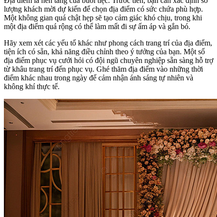
Địa điểm là nền tảng của buổi tiệc. Trước tiên, bạn cần xác định số
lượng khách mời dự kiến để chọn địa điểm có sức chứa phù hợp.
Một không gian quá chật hẹp sẽ tạo cảm giác khó chịu, trong khi
một địa điểm quá rộng có thể làm mất đi sự ấm áp và gắn bó.
Hãy xem xét các yếu tố khác như phong cách trang trí của địa điểm,
tiện ích có sẵn, khả năng điều chỉnh theo ý tưởng của bạn. Một số
địa điểm phục vụ cưới hỏi có đội ngũ chuyên nghiệp sẵn sàng hỗ trợ
từ khâu trang trí đến phục vụ. Ghé thăm địa điểm vào những thời
điểm khác nhau trong ngày để cảm nhận ánh sáng tự nhiên và
không khí thực tế.