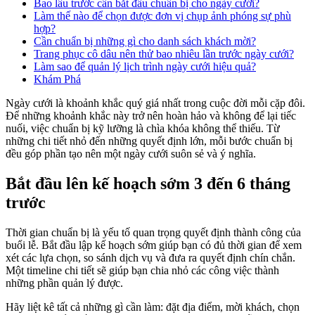
Bao lâu trước cần bắt đầu chuẩn bị cho ngày cưới?
Làm thế nào để chọn được đơn vị chụp ảnh phóng sự phù
hợp?
Cần chuẩn bị những gì cho danh sách khách mời?
Trang phục cô dâu nên thử bao nhiêu lần trước ngày cưới?
Làm sao để quản lý lịch trình ngày cưới hiệu quả?
Khám Phá
Ngày cưới là khoảnh khắc quý giá nhất trong cuộc đời mỗi cặp đôi.
Để những khoảnh khắc này trở nên hoàn hảo và không để lại tiếc
nuối, việc chuẩn bị kỹ lưỡng là chìa khóa không thể thiếu. Từ
những chi tiết nhỏ đến những quyết định lớn, mỗi bước chuẩn bị
đều góp phần tạo nên một ngày cưới suôn sẻ và ý nghĩa.
Bắt đầu lên kế hoạch sớm 3 đến 6 tháng
trước
Thời gian chuẩn bị là yếu tố quan trọng quyết định thành công của
buổi lễ. Bắt đầu lập kế hoạch sớm giúp bạn có đủ thời gian để xem
xét các lựa chọn, so sánh dịch vụ và đưa ra quyết định chín chắn.
Một timeline chi tiết sẽ giúp bạn chia nhỏ các công việc thành
những phần quản lý được.
Hãy liệt kê tất cả những gì cần làm: đặt địa điểm, mời khách, chọn