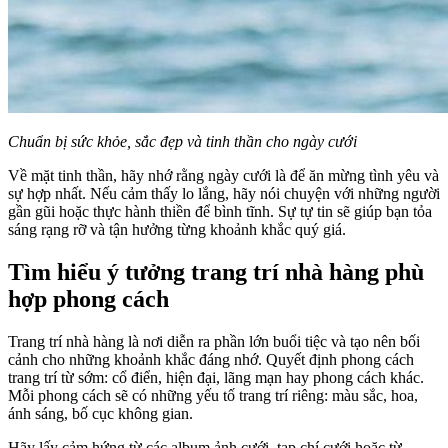
Chuẩn bị sức khỏe, sắc đẹp và tinh thần cho ngày cưới
Về mặt tinh thần, hãy nhớ rằng ngày cưới là để ăn mừng tình yêu và
sự hợp nhất. Nếu cảm thấy lo lắng, hãy nói chuyện với những người
gần gũi hoặc thực hành thiền để bình tĩnh. Sự tự tin sẽ giúp bạn tỏa
sáng rạng rỡ và tận hưởng từng khoảnh khắc quý giá.
Tìm hiểu ý tưởng trang trí nhà hàng phù
hợp phong cách
Trang trí nhà hàng là nơi diễn ra phần lớn buổi tiệc và tạo nên bối
cảnh cho những khoảnh khắc đáng nhớ. Quyết định phong cách
trang trí từ sớm: cổ điển, hiện đại, lãng mạn hay phong cách khác.
Mỗi phong cách sẽ có những yếu tố trang trí riêng: màu sắc, hoa,
ánh sáng, bố cục không gian.
Hãy lấy cảm hứng từ các album ảnh cưới, tạp chí cưới hoặc từ