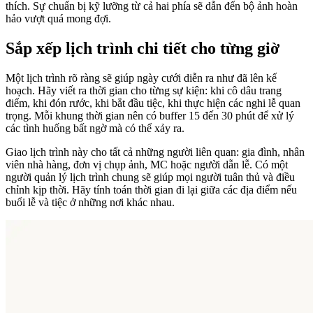
thích. Sự chuẩn bị kỹ lưỡng từ cả hai phía sẽ dẫn đến bộ ảnh hoàn
hảo vượt quá mong đợi.
Sắp xếp lịch trình chi tiết cho từng giờ
Một lịch trình rõ ràng sẽ giúp ngày cưới diễn ra như đã lên kế
hoạch. Hãy viết ra thời gian cho từng sự kiện: khi cô dâu trang
điểm, khi đón rước, khi bắt đầu tiệc, khi thực hiện các nghi lễ quan
trọng. Mỗi khung thời gian nên có buffer 15 đến 30 phút để xử lý
các tình huống bất ngờ mà có thể xảy ra.
Giao lịch trình này cho tất cả những người liên quan: gia đình, nhân
viên nhà hàng, đơn vị chụp ảnh, MC hoặc người dẫn lễ. Có một
người quản lý lịch trình chung sẽ giúp mọi người tuân thủ và điều
chỉnh kịp thời. Hãy tính toán thời gian đi lại giữa các địa điểm nếu
buổi lễ và tiệc ở những nơi khác nhau.