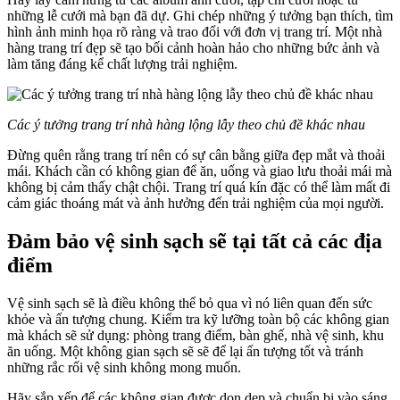
những lễ cưới mà bạn đã dự. Ghi chép những ý tưởng bạn thích, tìm
hình ảnh minh họa rõ ràng và trao đổi với đơn vị trang trí. Một nhà
hàng trang trí đẹp sẽ tạo bối cảnh hoàn hảo cho những bức ảnh và
làm tăng đáng kể chất lượng trải nghiệm.
Các ý tưởng trang trí nhà hàng lộng lẫy theo chủ đề khác nhau
Đừng quên rằng trang trí nên có sự cân bằng giữa đẹp mắt và thoải
mái. Khách cần có không gian để ăn, uống và giao lưu thoải mái mà
không bị cảm thấy chật chội. Trang trí quá kín đặc có thể làm mất đi
cảm giác thoáng mát và ảnh hưởng đến trải nghiệm của mọi người.
Đảm bảo vệ sinh sạch sẽ tại tất cả các địa
điểm
Vệ sinh sạch sẽ là điều không thể bỏ qua vì nó liên quan đến sức
khỏe và ấn tượng chung. Kiểm tra kỹ lưỡng toàn bộ các không gian
mà khách sẽ sử dụng: phòng trang điểm, bàn ghế, nhà vệ sinh, khu
ăn uống. Một không gian sạch sẽ sẽ để lại ấn tượng tốt và tránh
những rắc rối vệ sinh không mong muốn.
Hãy sắp xếp để các không gian được dọn dẹp và chuẩn bị vào sáng