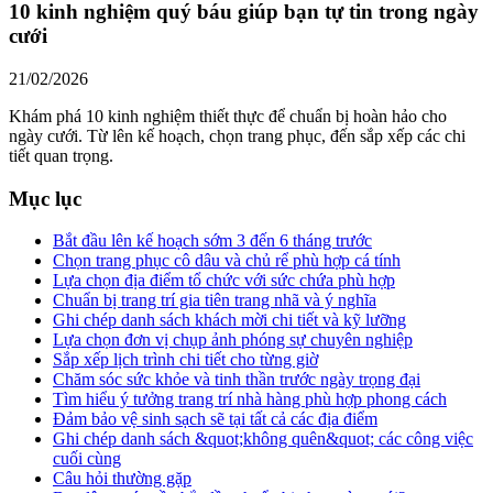
10 kinh nghiệm quý báu giúp bạn tự tin trong ngày
cưới
21/02/2026
Khám phá 10 kinh nghiệm thiết thực để chuẩn bị hoàn hảo cho
ngày cưới. Từ lên kế hoạch, chọn trang phục, đến sắp xếp các chi
tiết quan trọng.
Mục lục
Bắt đầu lên kế hoạch sớm 3 đến 6 tháng trước
Chọn trang phục cô dâu và chủ rể phù hợp cá tính
Lựa chọn địa điểm tổ chức với sức chứa phù hợp
Chuẩn bị trang trí gia tiên trang nhã và ý nghĩa
Ghi chép danh sách khách mời chi tiết và kỹ lưỡng
Lựa chọn đơn vị chụp ảnh phóng sự chuyên nghiệp
Sắp xếp lịch trình chi tiết cho từng giờ
Chăm sóc sức khỏe và tinh thần trước ngày trọng đại
Tìm hiểu ý tưởng trang trí nhà hàng phù hợp phong cách
Đảm bảo vệ sinh sạch sẽ tại tất cả các địa điểm
Ghi chép danh sách &quot;không quên&quot; các công việc
cuối cùng
Câu hỏi thường gặp