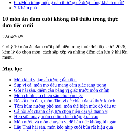
6.5.
Món tráng miệng nào thường dễ được lòng khách nhất?
7.
Khám phá
10 món ăn đám cưới không thể thiếu trong thực
đơn tiệc cưới
22/04/2025
Gợi ý 10 món ăn đám cưới phổ biến trong thực đơn tiệc cưới 2026,
kèm lý do chọn món, cách sắp xếp và những điểm cần lưu ý khi lên
menu.
Mục lục
Món khai vị tạo ấn tượng đầu tiên
Súp vi cá, món mở đầu mang cảm giác sang trọng
Gỏi hải sản, điểm cân bằng vị giác trước món chính
Món chính tạo chiều sâu cho bàn tiệc
Bò sốt tiêu đen, món đậm vị dễ chiều đa số thực khách
Tôm hùm nướng phô mai, món thể hiện mức độ đầu tư
Cá hồi sốt chanh dây, lựa chọn hiện đại và thanh vị
Heo sữa quay, món có tính biểu tượng rất cao
Món nước và món chuyển vị để bàn tiệc không bị ngán
Lẩu Thái hải sản, món kéo nhịp cuối bữa rất hiệu quả