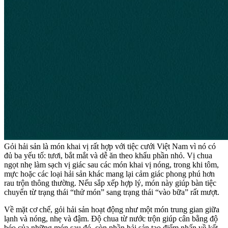
Gỏi hải sản là món khai vị rất hợp với tiệc cưới Việt Nam vì nó có
đủ ba yếu tố: tươi, bắt mắt và dễ ăn theo khẩu phần nhỏ. Vị chua
ngọt nhẹ làm sạch vị giác sau các món khai vị nóng, trong khi tôm,
mực hoặc các loại hải sản khác mang lại cảm giác phong phú hơn
rau trộn thông thường. Nếu sắp xếp hợp lý, món này giúp bàn tiệc
chuyển từ trạng thái “thử món” sang trạng thái “vào bữa” rất mượt.
Về mặt cơ chế, gỏi hải sản hoạt động như một món trung gian giữa
lạnh và nóng, nhẹ và đậm. Độ chua từ nước trộn giúp cân bằng độ
béo của những món sau đó, còn phần hải sản tạo điểm nhấn về kết