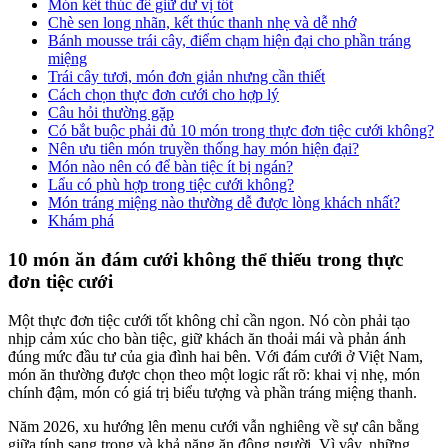
Món kết thúc để giữ dư vị tốt
Chè sen long nhãn, kết thúc thanh nhẹ và dễ nhớ
Bánh mousse trái cây, điểm chạm hiện đại cho phần tráng
miệng
Trái cây tươi, món đơn giản nhưng cần thiết
Cách chọn thực đơn cưới cho hợp lý
Câu hỏi thường gặp
Có bắt buộc phải đủ 10 món trong thực đơn tiệc cưới không?
Nên ưu tiên món truyền thống hay món hiện đại?
Món nào nên có để bàn tiệc ít bị ngán?
Lẩu có phù hợp trong tiệc cưới không?
Món tráng miệng nào thường dễ được lòng khách nhất?
Khám phá
10 món ăn đám cưới không thể thiếu trong thực
đơn tiệc cưới
Một thực đơn tiệc cưới tốt không chỉ cần ngon. Nó còn phải tạo
nhịp cảm xúc cho bàn tiệc, giữ khách ăn thoải mái và phản ánh
đúng mức đầu tư của gia đình hai bên. Với đám cưới ở Việt Nam,
món ăn thường được chọn theo một logic rất rõ: khai vị nhẹ, món
chính đậm, món có giá trị biểu tượng và phần tráng miệng thanh.
Năm 2026, xu hướng lên menu cưới vẫn nghiêng về sự cân bằng
giữa tính sang trọng và khả năng ăn đông người. Vì vậy, những