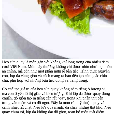
Heo sữa quay là món gắn với không khí long trọng của nhiều đám
cưới Việt Nam. Món này thường không chỉ được nhìn như một món
ăn chính, mà còn như một phần nghi lễ bàn tiệc. Hình thức nguyên
con, lớp da vàng giòn và cách mang ra bàn đều tạo cảm giác chỉn
chu, phù hợp với những bữa tiệc đông và trang trọng.
Cơ chế tạo giá trị của heo sữa quay không nằm riêng ở hương vị,
mà còn ở yếu tố thị giác và biểu tượng. Khi lớp da được quay đúng
chuẩn, độ giòn tạo ra tiếng cắn rất “đã”, trong khi phần thịt bên
trong vẫn mềm và có độ ngọt. Đây là món cần kỹ thuật quay và
canh nhiệt rất chặt. Nếu lửa quá mạnh, da cháy nhưng thịt khô. Nếu
quay chưa tới, lớp da không đạt độ giòn, toàn bộ món mất điểm