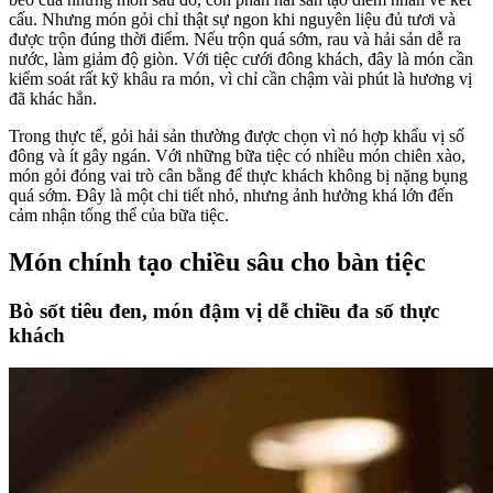
cấu. Nhưng món gỏi chỉ thật sự ngon khi nguyên liệu đủ tươi và
được trộn đúng thời điểm. Nếu trộn quá sớm, rau và hải sản dễ ra
nước, làm giảm độ giòn. Với tiệc cưới đông khách, đây là món cần
kiểm soát rất kỹ khâu ra món, vì chỉ cần chậm vài phút là hương vị
đã khác hẳn.
Trong thực tế, gỏi hải sản thường được chọn vì nó hợp khẩu vị số
đông và ít gây ngán. Với những bữa tiệc có nhiều món chiên xào,
món gỏi đóng vai trò cân bằng để thực khách không bị nặng bụng
quá sớm. Đây là một chi tiết nhỏ, nhưng ảnh hưởng khá lớn đến
cảm nhận tổng thể của bữa tiệc.
Món chính tạo chiều sâu cho bàn tiệc
Bò sốt tiêu đen, món đậm vị dễ chiều đa số thực
khách