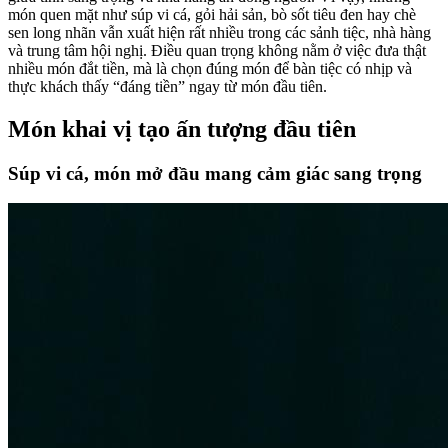
món quen mặt như súp vi cá, gỏi hải sản, bò sốt tiêu đen hay chè
sen long nhãn vẫn xuất hiện rất nhiều trong các sảnh tiệc, nhà hàng
và trung tâm hội nghị. Điều quan trọng không nằm ở việc đưa thật
nhiều món đắt tiền, mà là chọn đúng món để bàn tiệc có nhịp và
thực khách thấy “đáng tiền” ngay từ món đầu tiên.
Món khai vị tạo ấn tượng đầu tiên
Súp vi cá, món mở đầu mang cảm giác sang trọng