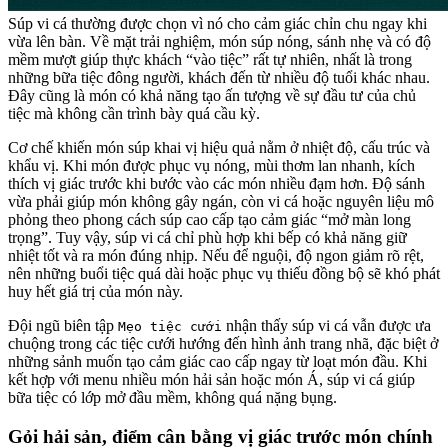
Súp vi cá thường được chọn vì nó cho cảm giác chỉn chu ngay khi
vừa lên bàn. Về mặt trải nghiệm, món súp nóng, sánh nhẹ và có độ
mềm mượt giúp thực khách “vào tiệc” rất tự nhiên, nhất là trong
những bữa tiệc đông người, khách đến từ nhiều độ tuổi khác nhau.
Đây cũng là món có khả năng tạo ấn tượng về sự đầu tư của chủ
tiệc mà không cần trình bày quá cầu kỳ.
Cơ chế khiến món súp khai vị hiệu quả nằm ở nhiệt độ, cấu trúc và
khẩu vị. Khi món được phục vụ nóng, mùi thơm lan nhanh, kích
thích vị giác trước khi bước vào các món nhiều đạm hơn. Độ sánh
vừa phải giúp món không gây ngán, còn vi cá hoặc nguyên liệu mô
phỏng theo phong cách súp cao cấp tạo cảm giác “mở màn long
trọng”. Tuy vậy, súp vi cá chỉ phù hợp khi bếp có khả năng giữ
nhiệt tốt và ra món đúng nhịp. Nếu để nguội, độ ngon giảm rõ rệt,
nên những buổi tiệc quá dài hoặc phục vụ thiếu đồng bộ sẽ khó phát
huy hết giá trị của món này.
Đội ngũ biên tập
nhận thấy súp vi cá vẫn được ưa
Mẹo tiệc cưới
chuộng trong các tiệc cưới hướng đến hình ảnh trang nhã, đặc biệt ở
những sảnh muốn tạo cảm giác cao cấp ngay từ loạt món đầu. Khi
kết hợp với menu nhiều món hải sản hoặc món Á, súp vi cá giúp
bữa tiệc có lớp mở đầu mềm, không quá nặng bụng.
Gỏi hải sản, điểm cân bằng vị giác trước món chính