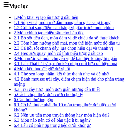
Mục lục
1.
Món khai vị tạo ấn tượng đầu tiên
1.1.
Súp vi cá, món mở đầu mang cảm giác sang trọng
1.2.
Gỏi hải sản, điểm cân bằng vị giác trước món chính
2.
Món chính tạo chiều sâu cho bàn tiệc
2.1.
Bò sốt tiêu đen, món đậm vị dễ chiều đa số thực khách
2.2.
Tôm hùm nướng phô mai, món thể hiện mức độ đầu tư
2.3.
Cá hồi sốt chanh dây, lựa chọn hiện đại và thanh vị
2.4.
Heo sữa quay, món có tính biểu tượng rất cao
3.
Món nước và món chuyển vị để bàn tiệc không bị ngán
3.1.
Lẩu Thái hải sản, món kéo nhịp cuối bữa rất hiệu quả
4.
Món kết thúc để giữ dư vị tốt
4.1.
Chè sen long nhãn, kết thúc thanh nhẹ và dễ nhớ
4.2.
Bánh mousse trái cây, điểm chạm hiện đại cho phần tráng
miệng
4.3.
Trái cây tươi, món đơn giản nhưng cần thiết
5.
Cách chọn thực đơn cưới cho hợp lý
6.
Câu hỏi thường gặp
6.1.
Có bắt buộc phải đủ 10 món trong thực đơn tiệc cưới
không?
6.2.
Nên ưu tiên món truyền thống hay món hiện đại?
6.3.
Món nào nên có để bàn tiệc ít bị ngán?
6.4.
Lẩu có phù hợp trong tiệc cưới không?