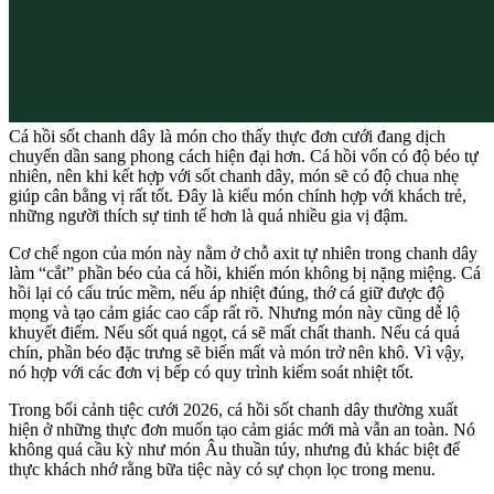
Cá hồi sốt chanh dây là món cho thấy thực đơn cưới đang dịch
chuyển dần sang phong cách hiện đại hơn. Cá hồi vốn có độ béo tự
nhiên, nên khi kết hợp với sốt chanh dây, món sẽ có độ chua nhẹ
giúp cân bằng vị rất tốt. Đây là kiểu món chính hợp với khách trẻ,
những người thích sự tinh tế hơn là quá nhiều gia vị đậm.
Cơ chế ngon của món này nằm ở chỗ axit tự nhiên trong chanh dây
làm “cắt” phần béo của cá hồi, khiến món không bị nặng miệng. Cá
hồi lại có cấu trúc mềm, nếu áp nhiệt đúng, thớ cá giữ được độ
mọng và tạo cảm giác cao cấp rất rõ. Nhưng món này cũng dễ lộ
khuyết điểm. Nếu sốt quá ngọt, cá sẽ mất chất thanh. Nếu cá quá
chín, phần béo đặc trưng sẽ biến mất và món trở nên khô. Vì vậy,
nó hợp với các đơn vị bếp có quy trình kiểm soát nhiệt tốt.
Trong bối cảnh tiệc cưới 2026, cá hồi sốt chanh dây thường xuất
hiện ở những thực đơn muốn tạo cảm giác mới mà vẫn an toàn. Nó
không quá cầu kỳ như món Âu thuần túy, nhưng đủ khác biệt để
thực khách nhớ rằng bữa tiệc này có sự chọn lọc trong menu.