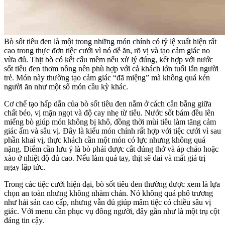
Bò sốt tiêu đen là một trong những món chính có tỷ lệ xuất hiện rất
cao trong thực đơn tiệc cưới vì nó dễ ăn, rõ vị và tạo cảm giác no
vừa đủ. Thịt bò có kết cấu mềm nếu xử lý đúng, kết hợp với nước
sốt tiêu đen thơm nồng nên phù hợp với cả khách lớn tuổi lẫn người
trẻ. Món này thường tạo cảm giác “đã miệng” mà không quá kén
người ăn như một số món cầu kỳ khác.
Cơ chế tạo hấp dẫn của bò sốt tiêu đen nằm ở cách cân bằng giữa
chất béo, vị mặn ngọt và độ cay nhẹ từ tiêu. Nước sốt bám đều lên
miếng bò giúp món không bị khô, đồng thời mùi tiêu làm tăng cảm
giác ấm và sâu vị. Đây là kiểu món chính rất hợp với tiệc cưới vì sau
phần khai vị, thực khách cần một món có lực nhưng không quá
nặng. Điểm cần lưu ý là bò phải được cắt đúng thớ và áp chảo hoặc
xào ở nhiệt độ đủ cao. Nếu làm quá tay, thịt sẽ dai và mất giá trị
ngay lập tức.
Trong các tiệc cưới hiện đại, bò sốt tiêu đen thường được xem là lựa
chọn an toàn nhưng không nhàm chán. Nó không quá phô trương
như hải sản cao cấp, nhưng vẫn đủ giúp mâm tiệc có chiều sâu vị
giác. Với menu cần phục vụ đông người, đây gần như là một trụ cột
đáng tin cậy.