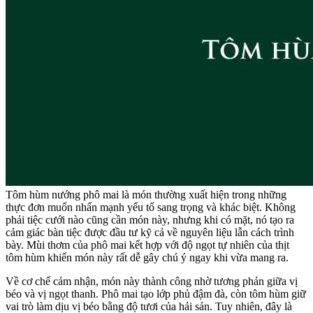
Tôm hùm nướng phô mai là món thường xuất hiện trong những
thực đơn muốn nhấn mạnh yếu tố sang trọng và khác biệt. Không
phải tiệc cưới nào cũng cần món này, nhưng khi có mặt, nó tạo ra
cảm giác bàn tiệc được đầu tư kỹ cả về nguyên liệu lẫn cách trình
bày. Mùi thơm của phô mai kết hợp với độ ngọt tự nhiên của thịt
tôm hùm khiến món này rất dễ gây chú ý ngay khi vừa mang ra.
Về cơ chế cảm nhận, món này thành công nhờ tương phản giữa vị
béo và vị ngọt thanh. Phô mai tạo lớp phủ đậm đà, còn tôm hùm giữ
vai trò làm dịu vị béo bằng độ tươi của hải sản. Tuy nhiên, đây là