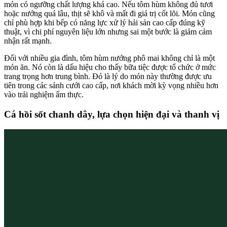
món có ngưỡng chất lượng khá cao. Nếu tôm hùm không đủ tươi
hoặc nướng quá lâu, thịt sẽ khô và mất đi giá trị cốt lõi. Món cũng
chỉ phù hợp khi bếp có năng lực xử lý hải sản cao cấp đúng kỹ
thuật, vì chi phí nguyên liệu lớn nhưng sai một bước là giảm cảm
nhận rất mạnh.
Đối với nhiều gia đình, tôm hùm nướng phô mai không chỉ là một
món ăn. Nó còn là dấu hiệu cho thấy bữa tiệc được tổ chức ở mức
trang trọng hơn trung bình. Đó là lý do món này thường được ưu
tiên trong các sảnh cưới cao cấp, nơi khách mời kỳ vọng nhiều hơn
vào trải nghiệm ẩm thực.
Cá hồi sốt chanh dây, lựa chọn hiện đại và thanh vị