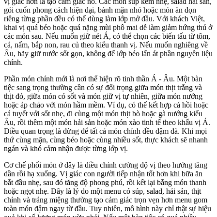
vị giác hơn là tạo cảm giác no. Các món súp kem nhẹ, salad hải sản,
gỏi cuốn phong cách hiện đại, bánh mặn nhỏ hoặc món ăn dọn
riêng từng phần đều có thể dùng làm lớp mở đầu. Với khách Việt,
khai vị quá béo hoặc quá nặng mùi phô mai dễ làm giảm hứng thú ở
các món sau. Nếu muốn giữ nét Á, có thể chọn các biến tấu từ tôm,
cá, nấm, bắp non, rau củ theo kiểu thanh vị. Nếu muốn nghiêng về
Âu, hãy giữ nước sốt gọn, không để lớp béo lấn át phần nguyên liệu
chính.
Phần món chính mới là nơi thể hiện rõ tinh thần Á - Âu. Một bàn
tiệc sang trọng thường cần có sự đối trọng giữa món thịt trắng và
thịt đỏ, giữa món có sốt và món giữ vị tự nhiên, giữa món nướng
hoặc áp chảo với món hầm mềm. Ví dụ, có thể kết hợp cá hồi hoặc
cá tuyết với sốt nhẹ, đi cùng một món thịt bò hoặc gà nướng kiểu
Âu, rồi thêm một món hải sản hoặc món xào tinh tế theo khẩu vị Á.
Điều quan trọng là đừng để tất cả món chính đều đậm đà. Khi mọi
thứ cùng mặn, cùng béo hoặc cùng nhiều sốt, thực khách sẽ nhanh
ngán và khó cảm nhận được từng lớp vị.
Cơ chế phối món ở đây là điều chỉnh cường độ vị theo hướng tăng
dần rồi hạ xuống. Vị giác con người tiếp nhận tốt hơn khi bữa ăn
bắt đầu nhẹ, sau đó tăng độ phong phú, rồi kết lại bằng món thanh
hoặc ngọt nhẹ. Đây là lý do một menu có súp, salad, hải sản, thịt
chính và tráng miệng thường tạo cảm giác trọn vẹn hơn menu gom
toàn món đậm ngay từ đầu. Tuy nhiên, mô hình này chỉ thật sự hiệu