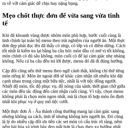
ra về với cảm giác dễ chịu hay nặng bụng.
Mẹo chốt thực đơn để vừa sang vừa tinh
tế
Khi đã khoanh vùng được nhóm món phù hợp, bước cuối cùng là
tinh chỉnh lại toàn bộ menu theo trải nghiệm của người ăn. Một thực
đơn đẹp phải đọc lên đã thấy có nhịp, có lớp và có điểm dừng. Cách
tốt nhất là kiểm tra lại bằng ba câu hỏi: món đầu có mở vị tốt không,
món chính có đủ sâu không, món cuối có để lại cảm giác nhẹ nhàng
không. Nếu cả ba câu đều trả lời được, menu đó đã đi đúng hướng.
Cặp đôi cũng nên thử menu theo ngữ cảnh thật, không chỉ thử từng
món riêng lẻ. Món ăn ngoài đời sẽ khác cảm nhận rất nhiều khi đặt
cạnh nhau trong cùng một bữa tiệc, nhất là với tiệc đông người.
Nhiệt độ món, tốc độ phục vụ, độ nóng của sảnh, thời gian chờ giữa
các món đều tác động đến cảm nhận cuối cùng. Vì vậy, chọn menu
không phải là chọn món ngon nhất, mà là chọn tổ hợp món ổn định
nhất khi phục vụ ở quy mô tiệc cưới.
Một thực đơn Á - Âu thành công thường mang lại cảm giác sang
nhưng không xa cách, tinh tế nhưng không kén người ăn. Đó cũng
là lý do nhiều cặp đôi ưu tiên các set món có cấu trúc rõ ràng, nêm
nếm hài hòa và trình bày đẹp mắt hơn là chạy theo xu hướng nhất