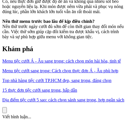
Có, nếu thực đơn giữ được độ dễ ăn và không quá nhiều sốt béo
hoặc nguyên liệu lạ. Khi món được nêm vừa phải và phục vụ nóng
đúng lúc, phần lớn khách lớn tuổi vẫn ăn rất thoải mái.
Nên thử menu trước bao lâu để kịp điều chỉnh?
Nên thử trước ngày cưới đủ sớm để còn thời gian thay đổi món nếu
cần. Việc thử sớm giúp cặp đôi kiểm tra được khẩu vị, cách trình
bày và sự phù hợp giữa menu với không gian tiệc.
Khám phá
Menu tiệc cưới Á - Âu sang trọng: cách chọn món hài hòa, tinh tế
Menu tiệc cưới sang trọng: Cách chọn thực đơn Á - Âu phù hợp
Top nhà hàng tiệc cưới TP.HCM đẹp, sang trọng, đáng chọn
15 thực đơn tiệc cưới sang trọng, hấp dẫn
Địa điểm tiệc cưới 5 sao: cách chọn sảnh sang trọng, hợp ngân sách
Viết bình luận...