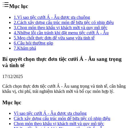
Mục lục
1.
Vì sao tiệc cưới Á - Âu được ưa chuộng
2.
Cách xây dựng cấu trúc món để bữa tiệc có nhịp điệu
3.
Chọn món theo khẩu vị khách mời và quy mô tiệc
4.
Những lỗi cần tránh khi đặt menu tiệc cưới Á - Âu
5.
Mẹo chốt thực đơn để vừa sang vừa tinh tế
6.
Câu hỏi thường gặp
7.
Khám phá
Bí quyết chọn thực đơn tiệc cưới Á - Âu sang trọng
và tinh tế
17/12/2025
Cách chọn thực đơn tiệc cưới Á - Âu sang trọng và tinh tế, cân bằng
khẩu vị, chi phí, trải nghiệm khách mời và bố cục món hợp lý.
Mục lục
Vì sao tiệc cưới Á - Âu được ưa chuộng
Cách xây dựng cấu trúc món để bữa tiệc có nhịp điệu
Chọn món theo khẩu vị khách mời và quy mô tiệc