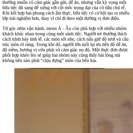
thường muốn có cảm giác gần gũi, dễ ăn, nhưng vẫn kỳ vọng một
bữa tiệc đủ sang để xứng với cột mốc trọng đại của cô dâu chú rể.
Khi kết hợp hai phong cách ẩm thực, bữa tiệc có cơ hội tạo ra nhiều
lớp trải nghiệm hơn, thay vì chỉ đi theo một đường vị đơn điệu.
Từ góc nhìn vận hành, menu Á - Âu còn phù hợp với nhiều nhóm
khách khác nhau trong cùng một sảnh tiệc. Người trẻ thường thích
cách trình bày tinh tế, các món sốt nhẹ, cách nấu giữ độ tươi và cấu
trúc món rõ ràng. Trong khi đó, người lớn tuổi lại ưu tiên độ dễ ăn,
độ mềm, hương vị vừa phải và cảm giác no đủ. Một thực đơn được
phối hợp khéo léo sẽ giúp hai nhóm này cùng thấy hài lòng mà
không bên nào phải “chịu đựng” món của bên kia.