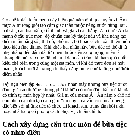
Cơ chế khiến kiểu menu này hiệu quả nằm ở nhịp chuyển vị. Ẩm
thực Á thường giỏi tạo cảm giác thân thuộc bằng nước dùng, rau,
hải sản, các loại nấm, sốt thanh và gia vị cân bằng. Ẩm thực Âu lại
mạnh ở cấu trúc món, độ chuẩn của kỹ thuật nấu và khả năng tạo
điểm nhấn bằng sốt, thịt đỏ, phô mai, bơ hoặc cách hoàn thiện món
theo kiểu fine dining. Khi ghép hai phần này, bữa tiệc có thể đi từ
nhẹ nhàng đến đậm đà, từ quen thuộc đến sang trọng, miễn là
không để mùi vị xung đột nhau. Điểm cần tránh là tham quá nhiều
kiểu chế biến trong cùng một set món, vì khi đó thực đơn sẽ mất
mạch, khách mời ăn xong chỉ thấy nặng bụng chứ không nhớ được
điểm nhấn.
Đội ngũ biên tập
nhận thấy những bữa tiệc được
Mẹo tiệc cưới
đánh giá cao thường không phải là bữa có món đắt nhất, mà là bữa
có trình tự món hợp lý nhất. Giá trị của menu Á - Âu nằm ở chỗ nó
cho phép cặp đôi tạo cảm giác “đủ đầy” mà vẫn có dấu ấn riêng,
đặc biệt với những tiệc tổ chức tại khách sạn, trung tâm hội nghị
hoặc nhà hàng có phong cách phục vụ chuẩn chỉnh.
Cách xây dựng cấu trúc món để bữa tiệc
có nhịp điệu