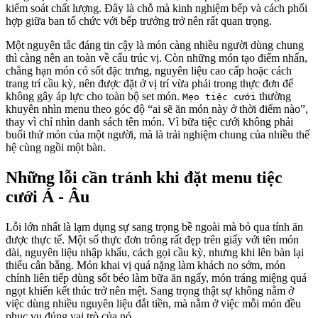
kiểm soát chất lượng. Đây là chỗ mà kinh nghiệm bếp và cách phối
hợp giữa ban tổ chức với bếp trưởng trở nên rất quan trọng.
Một nguyên tắc đáng tin cậy là món càng nhiều người dùng chung
thì càng nên an toàn về cấu trúc vị. Còn những món tạo điểm nhấn,
chẳng hạn món có sốt đặc trưng, nguyên liệu cao cấp hoặc cách
trang trí cầu kỳ, nên được đặt ở vị trí vừa phải trong thực đơn để
không gây áp lực cho toàn bộ set món.
thường
Mẹo tiệc cưới
khuyên nhìn menu theo góc độ “ai sẽ ăn món này ở thời điểm nào”,
thay vì chỉ nhìn danh sách tên món. Vì bữa tiệc cưới không phải
buổi thử món của một người, mà là trải nghiệm chung của nhiều thế
hệ cùng ngồi một bàn.
Những lỗi cần tránh khi đặt menu tiệc
cưới Á - Âu
Lỗi lớn nhất là lạm dụng sự sang trọng bề ngoài mà bỏ qua tính ăn
được thực tế. Một số thực đơn trông rất đẹp trên giấy với tên món
dài, nguyên liệu nhập khẩu, cách gọi cầu kỳ, nhưng khi lên bàn lại
thiếu cân bằng. Món khai vị quá nặng làm khách no sớm, món
chính liên tiếp dùng sốt béo làm bữa ăn ngấy, món tráng miệng quá
ngọt khiến kết thúc trở nên mệt. Sang trọng thật sự không nằm ở
việc dùng nhiều nguyên liệu đắt tiền, mà nằm ở việc mỗi món đều
phục vụ đúng vai trò của nó.