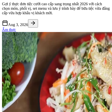
Gợi ý thực đơn tiệc cưới cao cấp sang trọng nhất 2026 với cách
chọn món, phối vị, set menu và lưu ý trình bày để bữa tiệc vừa đẳng
cấp vừa hợp khẩu vị khách mời.
Aug 3, 2026
Ẩm thực