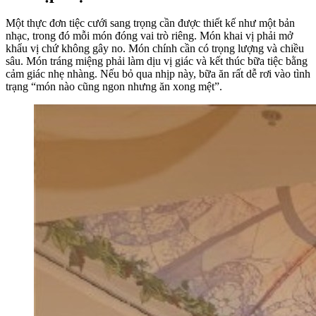
Một thực đơn tiệc cưới sang trọng cần được thiết kế như một bản
nhạc, trong đó mỗi món đóng vai trò riêng. Món khai vị phải mở
khẩu vị chứ không gây no. Món chính cần có trọng lượng và chiều
sâu. Món tráng miệng phải làm dịu vị giác và kết thúc bữa tiệc bằng
cảm giác nhẹ nhàng. Nếu bỏ qua nhịp này, bữa ăn rất dễ rơi vào tình
trạng “món nào cũng ngon nhưng ăn xong mệt”.