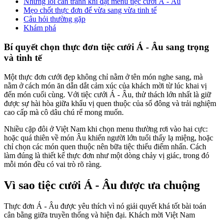
Những lỗi cần tránh khi đặt menu tiệc cưới Á - Âu
Mẹo chốt thực đơn để vừa sang vừa tinh tế
Câu hỏi thường gặp
Khám phá
Bí quyết chọn thực đơn tiệc cưới Á - Âu sang trọng
và tinh tế
Một thực đơn cưới đẹp không chỉ nằm ở tên món nghe sang, mà
nằm ở cách món ăn dẫn dắt cảm xúc của khách mời từ lúc khai vị
đến món cuối cùng. Với tiệc cưới Á - Âu, thử thách lớn nhất là giữ
được sự hài hòa giữa khẩu vị quen thuộc của số đông và trải nghiệm
cao cấp mà cô dâu chú rể mong muốn.
Nhiều cặp đôi ở Việt Nam khi chọn menu thường rơi vào hai cực:
hoặc quá thiên về món Âu khiến người lớn tuổi thấy lạ miệng, hoặc
chỉ chọn các món quen thuộc nên bữa tiệc thiếu điểm nhấn. Cách
làm đúng là thiết kế thực đơn như một dòng chảy vị giác, trong đó
mỗi món đều có vai trò rõ ràng.
Vì sao tiệc cưới Á - Âu được ưa chuộng
Thực đơn Á - Âu được yêu thích vì nó giải quyết khá tốt bài toán
cân bằng giữa truyền thống và hiện đại. Khách mời Việt Nam