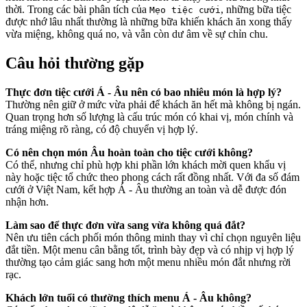
thời. Trong các bài phân tích của
, những bữa tiệc
Mẹo tiệc cưới
được nhớ lâu nhất thường là những bữa khiến khách ăn xong thấy
vừa miệng, không quá no, và vẫn còn dư âm về sự chỉn chu.
Câu hỏi thường gặp
Thực đơn tiệc cưới Á - Âu nên có bao nhiêu món là hợp lý?
Thường nên giữ ở mức vừa phải để khách ăn hết mà không bị ngán.
Quan trọng hơn số lượng là cấu trúc món có khai vị, món chính và
tráng miệng rõ ràng, có độ chuyển vị hợp lý.
Có nên chọn món Âu hoàn toàn cho tiệc cưới không?
Có thể, nhưng chỉ phù hợp khi phần lớn khách mời quen khẩu vị
này hoặc tiệc tổ chức theo phong cách rất đồng nhất. Với đa số đám
cưới ở Việt Nam, kết hợp Á - Âu thường an toàn và dễ được đón
nhận hơn.
Làm sao để thực đơn vừa sang vừa không quá đắt?
Nên ưu tiên cách phối món thông minh thay vì chỉ chọn nguyên liệu
đắt tiền. Một menu cân bằng tốt, trình bày đẹp và có nhịp vị hợp lý
thường tạo cảm giác sang hơn một menu nhiều món đắt nhưng rời
rạc.
Khách lớn tuổi có thường thích menu Á - Âu không?