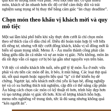
quả khi số lượng món vừa phải. Nếu một bàn tiệc có quá nhiều
món, khách sẽ ăn nhanh hơn tốc độ cơ thể cảm thấy đói và trải
nghiệm sang trọng sẽ bị thay thế bằng cảm giác “ăn chạy deadline”.
Chọn món theo khẩu vị khách mời và quy
mô tiệc
Một sai lầm khá phổ biến khi xây thực đơn cưới là chỉ chọn món
theo sở thích của cô dâu chú rể. Điều đó hoàn toàn hợp lý với bữa
tối riêng tư, nhưng với tiệc cưới đông khách, khẩu vị số đông mới là
biến số quan trọng nhất. Menu Á - Âu muốn thành công phải cân
bằng giữa dấu ấn cá nhân và sự an toàn vị giác. Nếu không, món ăn
dù rất đẹp vẫn có nguy cơ bị bỏ lại gần như nguyên vẹn trên bàn.
Với tiệc có nhiều khách lớn tuổi, nên giữ tỷ lệ món Âu ở mức vừa
phải và ưu tiên các món dễ ăn, ít béo, ít mùi hăng. Các loại thịt quá
tái, sốt quá mạnh hoặc nguyên liệu quá “lạ” có thể khiến họ dè
chừng. Ngược lại, nếu khách mời chủ yếu là bạn bè, đồng nghiệp
trẻ và có xu hướng thích trải nghiệm, cặp đôi có thể nâng cấp phần
Âu bằng cách chọn các món có kỹ thuật rõ hơn, trình bày đẹp hơn
và tạo tương phản vị giác tốt hơn. Khi số lượng khách hỗn hợp,
menu nên nghiêng về trung tính, tức là đủ sang nhưng không quá
“kén người ăn”.