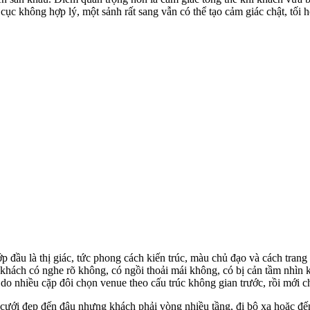
cục không hợp lý, một sảnh rất sang vẫn có thể tạo cảm giác chật, tối 
đầu là thị giác, tức phong cách kiến trúc, màu chủ đạo và cách trang tr
khách có nghe rõ không, có ngồi thoải mái không, có bị cản tầm nhìn 
 lý do nhiều cặp đôi chọn venue theo cấu trúc không gian trước, rồi mới
ưới đẹp đến đâu nhưng khách phải vòng nhiều tầng, đi bộ xa hoặc đến n