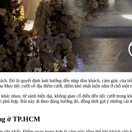
ch. Đó là quyết định ảnh hưởng đến nhịp đón khách, cảm giác của bố 
của Mẹo tiệc cưới về địa điểm cưới, điểm khó nhất luôn nằm ở chỗ một nơ
hác nhau, từ sảnh hiện đại, không gian cổ điển đến tiệc cưới trong khá
điểm phù hợp. Bài này đi theo đúng hướng đó, đồng thời gợi ý những cái
sang ở TP.HCM
n sân khấu. Điểm quan trọng hơn là cảm giác tổng thể khi khách vừa b