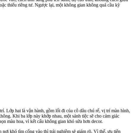
hoặc thiếu riêng tư. Ngược lại, một không gian không quá cầu kỳ
í. Lớp hai là vận hành, gồm lối đi của cô dâu chú rể, vị trí màn hình,
không. Khi ba lớp này khớp nhau, một sảnh tiệc sẽ cho cảm giác
 chọn màu hoa, vì kết cấu không gian khó sửa hơn decor.
ơi khó tìm cổng vào thì trải nghiệm sẽ giảm rõ. Vì thế, ưu tiên