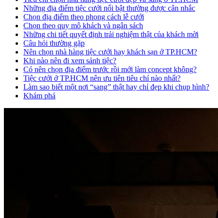
Những địa điểm tiệc cưới nổi bật thường được cân nhắc
Chọn địa điểm theo phong cách lễ cưới
Chọn theo quy mô khách và ngân sách
Những chi tiết quyết định trải nghiệm thật của khách mời
Câu hỏi thường gặp
Nên chọn nhà hàng tiệc cưới hay khách sạn ở TP.HCM?
Khi nào nên đi xem sảnh tiệc?
Có nên chọn địa điểm trước rồi mới làm concept không?
Tiệc cưới ở TP.HCM nên ưu tiên tiêu chí nào nhất?
Làm sao biết một nơi “sang” thật hay chỉ đẹp khi chụp hình?
Khám phá