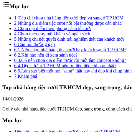
Mục lục
1.
Tiêu chí chọn nhà hàng tiệc cưới đẹp và sang ở TP.HCM
2.
Những địa điểm tiệc cưới nổi bật thường được cân nhắc
3.
Chọn địa điểm theo phong cách lễ cưới
4.
Chọn theo quy mô khách và ngân sách
5.
Những chi tiết quyết định trải nghiệm thật của khách mời
6.
Câu hỏi thường gặp
6.1.
Nên chọn nhà hàng tiệc cưới hay khách sạn ở TP.HCM?
6.2.
Khi nào nên đi xem sảnh tiệc?
6.3.
Có nên chọn địa điểm trước rồi mới làm concept không?
6.4.
Tiệc cưới ở TP.HCM nên ưu tiên tiêu chí nào nhất?
6.5.
Làm sao biết một nơi “sang” thật hay chỉ đẹp khi chụp hình
7.
Khám phá
Top nhà hàng tiệc cưới TP.HCM đẹp, sang trọng, đá
14/01/2026
Gợi ý các nhà hàng tiệc cưới TP.HCM đẹp, sang trọng, cùng cách ch
Mục lục
Tiêu chí chọn nhà hàng tiệc cưới đẹp và sang ở TP.HCM