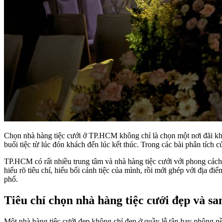
Chọn nhà hàng tiệc cưới ở TP.HCM không chỉ là chọn một nơi đãi khá
buổi tiệc từ lúc đón khách đến lúc kết thúc. Trong các bài phân tích 
TP.HCM có rất nhiều trung tâm và nhà hàng tiệc cưới với phong cách k
hiểu rõ tiêu chí, hiểu bối cảnh tiệc của mình, rồi mới ghép với địa 
phố.
Tiêu chí chọn nhà hàng tiệc cưới đẹp và 
Một nhà hàng tiệc cưới đẹp không chỉ đẹp ở quầy lễ tân hay phông nề