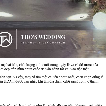
mẹ hai bên, chất lượng ảnh cưới trong ngày lễ và cả độ mượt của
i đẹp trên hình chưa chắc đã vận hành tốt khi vào tiệc thật.
ch sạn. Vì vậy, thay vì tìm một cái tên “hot” nhất, cách chọn đúng là
 tên thường được cân nhắc khi tìm địa điểm cưới sang trọng ở thành
ước vào, cách ánh sáng phủ lên sảnh, độ cao trần, khoảng cách giữa