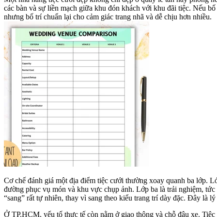
các bàn và sự liền mạch giữa khu đón khách với khu đãi tiệc. Nếu bố 
nhưng bố trí chuẩn lại cho cảm giác trang nhã và dễ chịu hơn nhiều.
Cơ chế đánh giá một địa điểm tiệc cưới thường xoay quanh ba lớp. Lớp 
đường phục vụ món và khu vực chụp ảnh. Lớp ba là trải nghiệm, tức 
“sang” rất tự nhiên, thay vì sang theo kiểu trang trí dày đặc. Đây là
Ở TP.HCM, yếu tố thực tế còn nằm ở giao thông và chỗ đậu xe. Tiệc c