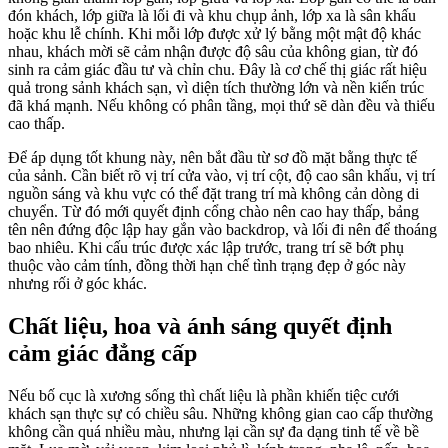
đón khách, lớp giữa là lối đi và khu chụp ảnh, lớp xa là sân khấu
hoặc khu lễ chính. Khi mỗi lớp được xử lý bằng một mật độ khác
nhau, khách mời sẽ cảm nhận được độ sâu của không gian, từ đó
sinh ra cảm giác đầu tư và chỉn chu. Đây là cơ chế thị giác rất hiệu
quả trong sảnh khách sạn, vì diện tích thường lớn và nền kiến trúc
đã khá mạnh. Nếu không có phân tầng, mọi thứ sẽ dàn đều và thiếu
cao thấp.
Để áp dụng tốt khung này, nên bắt đầu từ sơ đồ mặt bằng thực tế
của sảnh. Cần biết rõ vị trí cửa vào, vị trí cột, độ cao sân khấu, vị trí
nguồn sáng và khu vực có thể đặt trang trí mà không cản dòng di
chuyển. Từ đó mới quyết định cổng chào nên cao hay thấp, bảng
tên nên đứng độc lập hay gắn vào backdrop, và lối đi nên để thoáng
bao nhiêu. Khi cấu trúc được xác lập trước, trang trí sẽ bớt phụ
thuộc vào cảm tính, đồng thời hạn chế tình trạng đẹp ở góc này
nhưng rối ở góc khác.
Chất liệu, hoa và ánh sáng quyết định
cảm giác đẳng cấp
Nếu bố cục là xương sống thì chất liệu là phần khiến tiệc cưới
khách sạn thực sự có chiều sâu. Những không gian cao cấp thường
không cần quá nhiều màu, nhưng lại cần sự đa dạng tinh tế về bề