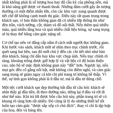
nhất không phải là số lượng hoa hay độ cầu kỳ của phông nền, mà
là khả năng giữ được vẻ thanh thoát. Những đám cưới gây ấn tượng
thường có một điểm nhấn lớn, còn các khu vực xung quanh được
tiết chế để không cạnh tranh thị giác. Điều này rất quan trọng trong
khách sạn, vì bản thân không gian đã có nhiều lớp thông tin như
đèn trần, vách tường, cột, thảm và đồ nội thất. Nếu thêm quá nhiều
màu, quá nhiều tầng hoa và quá nhiều chất liệu bóng, sự sang trọng
sẽ bị thay thế bằng cảm giác nặng nề.
Cơ chế tạo nên vẻ đẳng cấp nằm ở cách mắt người đọc không gian.
Khi bước vào sảnh, khách mời sẽ nhìn theo trục chính trước, rồi
quét sang hai bên, sau đó mới chú ý đến các chi tiết nhỏ như bàn
đón khách, bảng chỉ dẫn hay khu vực chụp ảnh. Nếu trục chính rõ
ràng, khoảng trống được giữ hợp lý và vật liệu có độ hoàn thiện
cao, não bộ sẽ mặc định không gian này “đắt” hơn. Ngược lại, nếu
mọi góc đều cố gắng nổi bật, mắt không còn điểm nghỉ, và cảm giác
sang trọng sẽ giảm ngay cả khi chi phí trang trí không hề thấp. Vì
thế, sự tinh gọn không phải là ít đầu tư, mà là đầu tư đúng chỗ.
Một tiệc cưới khách sạn đẹp thường bắt đầu từ câu hỏi: khách sẽ
nhìn thấy gì đầu tiên, đi theo đường nào, dừng lại ở đâu và rời đi
như thế nào. Khi trả lời được bốn câu hỏi này, phần trang trí sẽ có
khung rõ ràng hơn rất nhiều. Đó cũng là lý do những thiết kế tốt
luôn tạo cảm giác “được sắp xếp có chủ đích”, thay vì chỉ là tập hợp
của hoa, đèn và bảng tên.