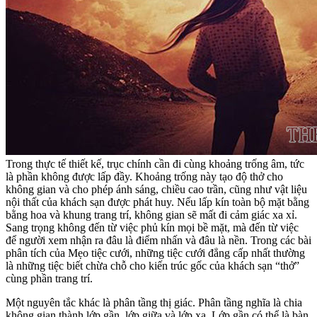
Trong thực tế thiết kế, trục chính cần đi cùng khoảng trống âm, tức
là phần không được lấp đầy. Khoảng trống này tạo độ thở cho
không gian và cho phép ánh sáng, chiều cao trần, cũng như vật liệu
nội thất của khách sạn được phát huy. Nếu lấp kín toàn bộ mặt bằng
bằng hoa và khung trang trí, không gian sẽ mất đi cảm giác xa xỉ.
Sang trọng không đến từ việc phủ kín mọi bề mặt, mà đến từ việc
để người xem nhận ra đâu là điểm nhấn và đâu là nền. Trong các bài
phân tích của Mẹo tiệc cưới, những tiệc cưới đẳng cấp nhất thường
là những tiệc biết chừa chỗ cho kiến trúc gốc của khách sạn “thở”
cùng phần trang trí.
Một nguyên tắc khác là phân tầng thị giác. Phân tầng nghĩa là chia
không gian thành lớp gần, lớp giữa và lớp xa. Lớp gần có thể là bàn