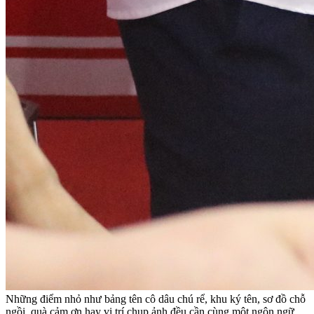
Những điểm nhỏ như bảng tên cô dâu chú rể, khu ký tên, sơ đồ chỗ
ngồi, quà cảm ơn hay vị trí chụp ảnh đều cần cùng một ngôn ngữ