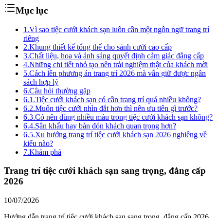
Mục lục
1.
Vì sao tiệc cưới khách sạn luôn cần một ngôn ngữ trang trí
riêng
2.
Khung thiết kế tổng thể cho sảnh cưới cao cấp
3.
Chất liệu, hoa và ánh sáng quyết định cảm giác đẳng cấp
4.
Những chi tiết nhỏ tạo nên trải nghiệm thật của khách mời
5.
Cách lên phương án trang trí 2026 mà vẫn giữ được ngân
sách hợp lý
6.
Câu hỏi thường gặp
6.1.
Tiệc cưới khách sạn có cần trang trí quá nhiều không?
6.2.
Muốn tiệc cưới nhìn đắt hơn thì nên ưu tiên gì trước?
6.3.
Có nên dùng nhiều màu trong tiệc cưới khách sạn không?
6.4.
Sân khấu hay bàn đón khách quan trọng hơn?
6.5.
Xu hướng trang trí tiệc cưới khách sạn 2026 nghiêng về
kiểu nào?
7.
Khám phá
Trang trí tiệc cưới khách sạn sang trọng, đẳng cấp
2026
10/07/2026
Hướng dẫn trang trí tiệc cưới khách sạn sang trọng, đẳng cấp 2026