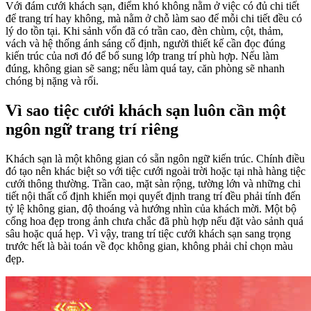
Với đám cưới khách sạn, điểm khó không nằm ở việc có đủ chi tiết
để trang trí hay không, mà nằm ở chỗ làm sao để mỗi chi tiết đều có
lý do tồn tại. Khi sảnh vốn đã có trần cao, đèn chùm, cột, thảm,
vách và hệ thống ánh sáng cố định, người thiết kế cần đọc đúng
kiến trúc của nơi đó để bổ sung lớp trang trí phù hợp. Nếu làm
đúng, không gian sẽ sang; nếu làm quá tay, căn phòng sẽ nhanh
chóng bị nặng và rối.
Vì sao tiệc cưới khách sạn luôn cần một
ngôn ngữ trang trí riêng
Khách sạn là một không gian có sẵn ngôn ngữ kiến trúc. Chính điều
đó tạo nên khác biệt so với tiệc cưới ngoài trời hoặc tại nhà hàng tiệc
cưới thông thường. Trần cao, mặt sàn rộng, tường lớn và những chi
tiết nội thất cố định khiến mọi quyết định trang trí đều phải tính đến
tỷ lệ không gian, độ thoáng và hướng nhìn của khách mời. Một bộ
cổng hoa đẹp trong ảnh chưa chắc đã phù hợp nếu đặt vào sảnh quá
sâu hoặc quá hẹp. Vì vậy, trang trí tiệc cưới khách sạn sang trọng
trước hết là bài toán về đọc không gian, không phải chỉ chọn màu
đẹp.