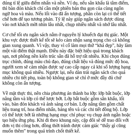
đúng tỉ lệ giữa điểm nhấn và nền. Ví dụ, nếu sân khấu là tâm điểm,
thì bàn đón khách chỉ cần một phiên bản thu gọn của cùng ngôn
ngữ hoa và màu. Nếu lối vào đã ấn tượng, phần còn lại có thể tiết
chế hơn để tạo tương phản. Tỷ lệ này giúp ngân sách được dùng
vào nơi khách mời nhìn lâu nhất, chụp nhiều nhất và nhớ lâu nhất.
Cơ chế tối ưu ngân sách nằm ở nguyên lý khuếch đại thị giác. Một
khu vực được thiết kế tốt sẽ kéo cảm nhận sang trọng cho cả không
gian xung quanh. Vì vậy, thay vì cố làm mọi thứ “khá đẹp”, hãy làm
một vài điểm thật mạnh. Điều này đặc biệt hiệu quả trong khách
sạn, nơi phông nền kiến trúc sẵn đã hỗ trợ rất nhiều. Khi chọn đúng
trục chính, đúng màu chủ đạo, đúng chất liệu và đúng mức độ hoa,
người xem sẽ cảm nhận được sự cao cấp ngay cả khi số lượng hạng
mục không quá nhiều. Ngược lại, nếu dàn trải ngân sách cho quá
nhiều chi tiết phụ, toàn bộ không gian sẽ chỉ ở mức đầy đủ chứ
không còn ấn tượng.
Về mặt thực thi, nên chia phương án thành ba lớp: lớp bắt buộc, lớp
nâng tầm và lớp có thể lược bớt. Lớp bắt buộc gồm sân khấu, lối
vào, bàn đón khách và ánh sáng cơ bản. Lớp nâng tầm gồm chất
liệu trang trí, hoa điểm nhấn, bảng tên và các chi tiết đồng bộ. Lớp
có thể lược bớt là những hạng mục chỉ phục vụ chụp ảnh ngắn hoặc
tạo hiệu ứng phụ. Khi đi theo khung này, cặp đôi sẽ dễ trao đổi với
đơn vị thi công hơn, đồng thời tránh được cảm giác “thấy gì cũng
muốn thêm” trong quá trình chốt thiết kế.