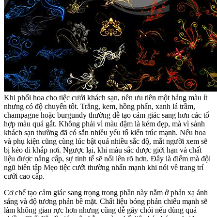
Khi phối hoa cho tiệc cưới khách sạn, nên ưu tiên một bảng màu ít
nhưng có độ chuyển tốt. Trắng, kem, hồng phấn, xanh lá trầm,
champagne hoặc burgundy thường dễ tạo cảm giác sang hơn các tổ
hợp màu quá gắt. Không phải vì màu đậm là kém đẹp, mà vì sảnh
khách sạn thường đã có sẵn nhiều yếu tố kiến trúc mạnh. Nếu hoa
và phụ kiện cũng cùng lúc bật quá nhiều sắc độ, mắt người xem sẽ
bị kéo đi khắp nơi. Ngược lại, khi màu sắc được giới hạn và chất
liệu được nâng cấp, sự tinh tế sẽ nổi lên rõ hơn. Đây là điểm mà đội
ngũ biên tập Mẹo tiệc cưới thường nhấn mạnh khi nói về trang trí
cưới cao cấp.
Cơ chế tạo cảm giác sang trọng trong phần này nằm ở phản xạ ánh
sáng và độ tương phản bề mặt. Chất liệu bóng phản chiếu mạnh sẽ
làm không gian rực hơn nhưng cũng dễ gây chói nếu dùng quá