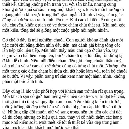
thiết kế. Chúng không nên tranh vai với sân khấu, nhưng cũng
không được quá sơ sài. Trong một khách sạn, khách mời thường đi
ngang nhiều khu vực trong thời gian ngắn. Chính vì vậy, cảm giác
đẳng cấp được tạo ra từ tính liên tục. Khi các chi tiết kể cùng một
câu chuyện, không gian có vẻ được chăm chút thật sự. Khi mỗi góc
một kiểu, tổng thể sẽ giống một cuộc ghép nối ngẫu nhiên.
Cơ chế ở đây là trải nghiệm chuỗi. Con người không đánh giá một
tiệc cưới chỉ bằng điểm nhìn đầu tiên, mà đánh giá bằng tổng các
lần tiếp xúc liên tiếp. Mắt nhìn thấy màu chủ đạo ở cửa vào, tay
chạm vào chất liệu bảng tên, bước chân đi qua lối dẫn, rồi dừng lại
ở khu lễ chính. Nếu mỗi điểm chạm đều giữ cùng chuẩn thẩm mỹ,
cảm nhận về sự cao cấp sẽ được củng cố từng chút một. Nhưng nếu
một trong các điểm chạm bị thừa chi tiết hoặc làm vội, toàn bộ chuỗi
sẽ bị đứt. Vì vậy, phần trang trí cần xem như một hành trình, không
phải một bức ảnh tĩnh.
Đây cũng là lúc việc phối hợp với khách sạn trở nên rất quan trọng.
Mỗi khách sạn có giới hạn riêng về chiều cao treo, vị trí đặt kết cấu,
thời gian thi công và quy định an toàn. Nếu không kiểm tra trước,
một ý tưởng rất đẹp trên bản vẽ có thể bị giảm cấp khi đi vào thực
tế. Những cặp đôi muốn giữ vẻ sang trọng nên ưu tiên các chi tiết
dễ thi công nhưng có hiệu quả cao, thay vì cố nhồi thêm các hạng
mục khó kiểm soát. Một thiết kế tốt là thiết kế vừa đẹp trong ảnh,
vừa mạch lạc khi khách mời bước vào thật.