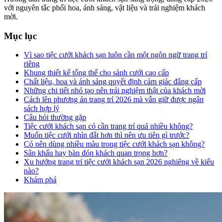
với nguyên tắc phối hoa, ánh sáng, vật liệu và trải nghiệm khách
mời.
Mục lục
Vì sao tiệc cưới khách sạn luôn cần một ngôn ngữ trang trí
riêng
Khung thiết kế tổng thể cho sảnh cưới cao cấp
Chất liệu, hoa và ánh sáng quyết định cảm giác đẳng cấp
Những chi tiết nhỏ tạo nên trải nghiệm thật của khách mời
Cách lên phương án trang trí 2026 mà vẫn giữ được ngân
sách hợp lý
Câu hỏi thường gặp
Tiệc cưới khách sạn có cần trang trí quá nhiều không?
Muốn tiệc cưới nhìn đắt hơn thì nên ưu tiên gì trước?
Có nên dùng nhiều màu trong tiệc cưới khách sạn không?
Sân khấu hay bàn đón khách quan trọng hơn?
Xu hướng trang trí tiệc cưới khách sạn 2026 nghiêng về kiểu
nào?
Khám phá