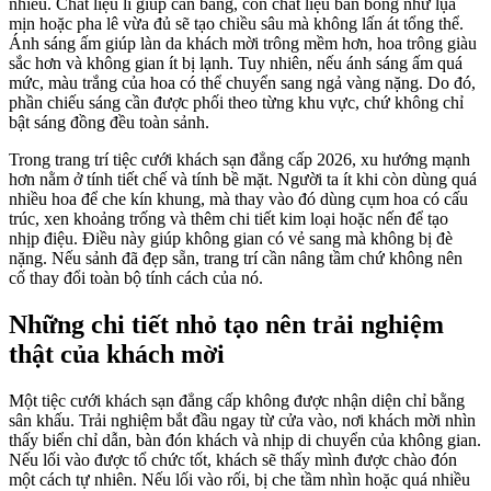
nhiều. Chất liệu lì giúp cân bằng, còn chất liệu bán bóng như lụa
mịn hoặc pha lê vừa đủ sẽ tạo chiều sâu mà không lấn át tổng thể.
Ánh sáng ấm giúp làn da khách mời trông mềm hơn, hoa trông giàu
sắc hơn và không gian ít bị lạnh. Tuy nhiên, nếu ánh sáng ấm quá
mức, màu trắng của hoa có thể chuyển sang ngả vàng nặng. Do đó,
phần chiếu sáng cần được phối theo từng khu vực, chứ không chỉ
bật sáng đồng đều toàn sảnh.
Trong trang trí tiệc cưới khách sạn đẳng cấp 2026, xu hướng mạnh
hơn nằm ở tính tiết chế và tính bề mặt. Người ta ít khi còn dùng quá
nhiều hoa để che kín khung, mà thay vào đó dùng cụm hoa có cấu
trúc, xen khoảng trống và thêm chi tiết kim loại hoặc nến để tạo
nhịp điệu. Điều này giúp không gian có vẻ sang mà không bị đè
nặng. Nếu sảnh đã đẹp sẵn, trang trí cần nâng tầm chứ không nên
cố thay đổi toàn bộ tính cách của nó.
Những chi tiết nhỏ tạo nên trải nghiệm
thật của khách mời
Một tiệc cưới khách sạn đẳng cấp không được nhận diện chỉ bằng
sân khấu. Trải nghiệm bắt đầu ngay từ cửa vào, nơi khách mời nhìn
thấy biển chỉ dẫn, bàn đón khách và nhịp di chuyển của không gian.
Nếu lối vào được tổ chức tốt, khách sẽ thấy mình được chào đón
một cách tự nhiên. Nếu lối vào rối, bị che tầm nhìn hoặc quá nhiều