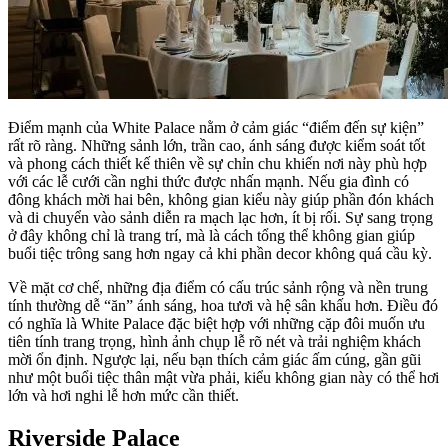
Điểm mạnh của White Palace nằm ở cảm giác “điểm đến sự kiện”
rất rõ ràng. Những sảnh lớn, trần cao, ánh sáng được kiểm soát tốt
và phong cách thiết kế thiên về sự chỉn chu khiến nơi này phù hợp
với các lễ cưới cần nghi thức được nhấn mạnh. Nếu gia đình có
đông khách mời hai bên, không gian kiểu này giúp phần đón khách
và di chuyển vào sảnh diễn ra mạch lạc hơn, ít bị rối. Sự sang trọng
ở đây không chỉ là trang trí, mà là cách tổng thể không gian giúp
buổi tiệc trông sang hơn ngay cả khi phần decor không quá cầu kỳ.
Về mặt cơ chế, những địa điểm có cấu trúc sảnh rộng và nền trung
tính thường dễ “ăn” ánh sáng, hoa tươi và hệ sân khấu hơn. Điều đó
có nghĩa là White Palace đặc biệt hợp với những cặp đôi muốn ưu
tiên tính trang trọng, hình ảnh chụp lễ rõ nét và trải nghiệm khách
mời ổn định. Ngược lại, nếu bạn thích cảm giác ấm cúng, gần gũi
như một buổi tiệc thân mật vừa phải, kiểu không gian này có thể hơi
lớn và hơi nghi lễ hơn mức cần thiết.
Riverside Palace