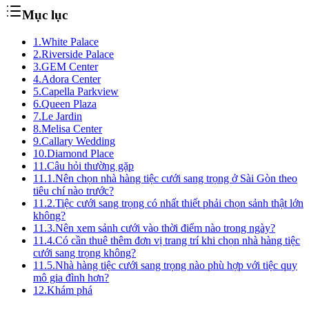
Mục lục
1.
White Palace
2.
Riverside Palace
3.
GEM Center
4.
Adora Center
5.
Capella Parkview
6.
Queen Plaza
7.
Le Jardin
8.
Melisa Center
9.
Callary Wedding
10.
Diamond Place
11.
Câu hỏi thường gặp
11.1.
Nên chọn nhà hàng tiệc cưới sang trọng ở Sài Gòn theo
tiêu chí nào trước?
11.2.
Tiệc cưới sang trọng có nhất thiết phải chọn sảnh thật lớn
không?
11.3.
Nên xem sảnh cưới vào thời điểm nào trong ngày?
11.4.
Có cần thuê thêm đơn vị trang trí khi chọn nhà hàng tiệc
cưới sang trọng không?
11.5.
Nhà hàng tiệc cưới sang trọng nào phù hợp với tiệc quy
mô gia đình hơn?
12.
Khám phá