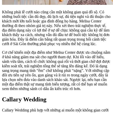
Không phải lễ cưới nào cũng cần một không gian quá đồ sộ. Có
những buổi tiệc cần đủ đẹp, đủ lịch sự, đủ tiện nghi và đủ thuận cho
khách mời lớn tuổi hoặc gia đình đông họ hàng. Melisa Center
thường đi theo nhóm giá trị này. Nếu xét theo trải nghiệm thực tế,
địa điểm dạng này có lợi thế ở sự dễ chịu: không quá cầu kỳ để làm
khách thấy xa cách, nhưng vẫn đủ đầu tư để buổi tiệc không bị đơn
giản hóa. Đây là điểm cân bằng rất quan trọng trong bối cảnh tiệc
cưới ở Sài Gòn thường phải phục vụ nhiều thế hệ cùng lúc.
Cơ chế khiến một địa điểm như Melisa Center được ưa chuộng nằm
ở khả năng giảm ma sát cho người tham dự. Khi lối vào dễ hiểu,
sảnh vừa tầm, cách tổ chức không quá rối và thời gian chờ đợi được
kiểm soát tốt, trải nghiệm tổng thể sẽ tăng lên đáng kể. Đó là dạng
sang trọng mang tính “êm” chứ không phải “nặng”. Với những cặp
đôi ưu tiên sự yên ổn, gọn gàng và ít rủi ro trong ngày cưới, đây là
lựa chọn nên đưa vào danh sách khảo sát. Ngược lại, nếu bạn cần
một địa điểm thật sự mang tính biểu tượng, rất có thể bạn sẽ muốn
xem thêm những sảnh có dấu ấn kiến trúc rõ hơn.
Callary Wedding
Callary Wedding phù hợp với những ai muốn một không gian cưới