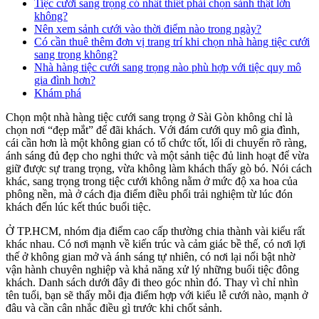
Tiệc cưới sang trọng có nhất thiết phải chọn sảnh thật lớn
không?
Nên xem sảnh cưới vào thời điểm nào trong ngày?
Có cần thuê thêm đơn vị trang trí khi chọn nhà hàng tiệc cưới
sang trọng không?
Nhà hàng tiệc cưới sang trọng nào phù hợp với tiệc quy mô
gia đình hơn?
Khám phá
Chọn một nhà hàng tiệc cưới sang trọng ở Sài Gòn không chỉ là
chọn nơi “đẹp mắt” để đãi khách. Với đám cưới quy mô gia đình,
cái cần hơn là một không gian có tổ chức tốt, lối di chuyển rõ ràng,
ánh sáng đủ đẹp cho nghi thức và một sảnh tiệc đủ linh hoạt để vừa
giữ được sự trang trọng, vừa không làm khách thấy gò bó. Nói cách
khác, sang trọng trong tiệc cưới không nằm ở mức độ xa hoa của
phông nền, mà ở cách địa điểm điều phối trải nghiệm từ lúc đón
khách đến lúc kết thúc buổi tiệc.
Ở TP.HCM, nhóm địa điểm cao cấp thường chia thành vài kiểu rất
khác nhau. Có nơi mạnh về kiến trúc và cảm giác bề thế, có nơi lợi
thế ở không gian mở và ánh sáng tự nhiên, có nơi lại nổi bật nhờ
vận hành chuyên nghiệp và khả năng xử lý những buổi tiệc đông
khách. Danh sách dưới đây đi theo góc nhìn đó. Thay vì chỉ nhìn
tên tuổi, bạn sẽ thấy mỗi địa điểm hợp với kiểu lễ cưới nào, mạnh ở
đâu và cần cân nhắc điều gì trước khi chốt sảnh.