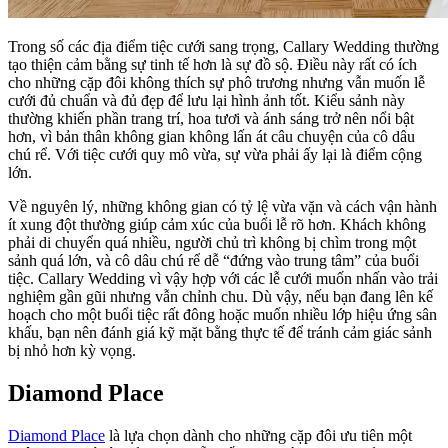
Trong số các địa điểm tiệc cưới sang trọng, Callary Wedding thường
tạo thiện cảm bằng sự tinh tế hơn là sự đồ sộ. Điều này rất có ích
cho những cặp đôi không thích sự phô trương nhưng vẫn muốn lễ
cưới đủ chuẩn và đủ đẹp để lưu lại hình ảnh tốt. Kiểu sảnh này
thường khiến phần trang trí, hoa tươi và ánh sáng trở nên nổi bật
hơn, vì bản thân không gian không lấn át câu chuyện của cô dâu
chú rể. Với tiệc cưới quy mô vừa, sự vừa phải ấy lại là điểm cộng
lớn.
Về nguyên lý, những không gian có tỷ lệ vừa vặn và cách vận hành
ít xung đột thường giúp cảm xúc của buổi lễ rõ hơn. Khách không
phải di chuyển quá nhiều, người chủ trì không bị chìm trong một
sảnh quá lớn, và cô dâu chú rể dễ “đứng vào trung tâm” của buổi
tiệc. Callary Wedding vì vậy hợp với các lễ cưới muốn nhấn vào trải
nghiệm gần gũi nhưng vẫn chỉnh chu. Dù vậy, nếu bạn đang lên kế
hoạch cho một buổi tiệc rất đông hoặc muốn nhiều lớp hiệu ứng sân
khấu, bạn nên đánh giá kỹ mặt bằng thực tế để tránh cảm giác sảnh
bị nhỏ hơn kỳ vọng.
Diamond Place
Diamond Place
là lựa chọn dành cho những cặp đôi ưu tiên một