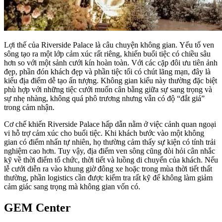
Lợi thế của Riverside Palace là câu chuyện không gian. Yếu tố ven
sông tạo ra một lớp cảm xúc rất riêng, khiến buổi tiệc có chiều sâu
hơn so với một sảnh cưới kín hoàn toàn. Với các cặp đôi ưu tiên ảnh
đẹp, phần đón khách đẹp và phần tiệc tối có chút lãng mạn, đây là
kiểu địa điểm dễ tạo ấn tượng. Không gian kiểu này thường đặc biệt
phù hợp với những tiệc cưới muốn cân bằng giữa sự sang trọng và
sự nhẹ nhàng, không quá phô trương nhưng vẫn có độ “đắt giá”
trong cảm nhận.
Cơ chế khiến Riverside Palace hấp dẫn nằm ở việc cảnh quan ngoại
vi hỗ trợ cảm xúc cho buổi tiệc. Khi khách bước vào một không
gian có điểm nhấn tự nhiên, họ thường cảm thấy sự kiện có tính trải
nghiệm cao hơn. Tuy vậy, địa điểm ven sông cũng đòi hỏi cân nhắc
kỹ về thời điểm tổ chức, thời tiết và luồng di chuyển của khách. Nếu
lễ cưới diễn ra vào khung giờ đông xe hoặc trong mùa thời tiết thất
thường, phần logistics cần được kiểm tra rất kỹ để không làm giảm
cảm giác sang trọng mà không gian vốn có.
GEM Center