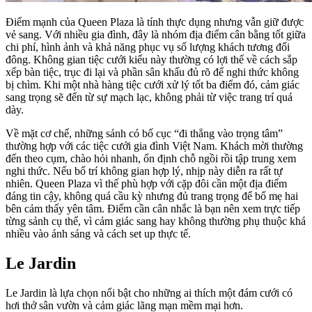
Điểm mạnh của Queen Plaza là tính thực dụng nhưng vẫn giữ được
vẻ sang. Với nhiều gia đình, đây là nhóm địa điểm cân bằng tốt giữa
chi phí, hình ảnh và khả năng phục vụ số lượng khách tương đối
đông. Không gian tiệc cưới kiểu này thường có lợi thế về cách sắp
xếp bàn tiệc, trục đi lại và phần sân khấu đủ rõ để nghi thức không
bị chìm. Khi một nhà hàng tiệc cưới xử lý tốt ba điểm đó, cảm giác
sang trọng sẽ đến từ sự mạch lạc, không phải từ việc trang trí quá
dày.
Về mặt cơ chế, những sảnh có bố cục “đi thẳng vào trọng tâm”
thường hợp với các tiệc cưới gia đình Việt Nam. Khách mời thường
đến theo cụm, chào hỏi nhanh, ổn định chỗ ngồi rồi tập trung xem
nghi thức. Nếu bố trí không gian hợp lý, nhịp này diễn ra rất tự
nhiên. Queen Plaza vì thế phù hợp với cặp đôi cần một địa điểm
đáng tin cậy, không quá cầu kỳ nhưng đủ trang trọng để bố mẹ hai
bên cảm thấy yên tâm. Điểm cần cân nhắc là bạn nên xem trực tiếp
từng sảnh cụ thể, vì cảm giác sang hay không thường phụ thuộc khá
nhiều vào ánh sáng và cách set up thực tế.
Le Jardin
Le Jardin là lựa chọn nổi bật cho những ai thích một đám cưới có
hơi thở sân vườn và cảm giác lãng mạn mềm mại hơn.