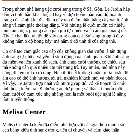
Trong nhóm nhà hàng tiệc cưới sang trọng ở Sài Gòn, Le Jardin hấp
dẫn vì tinh thần khác biệt. Thay vì dựa hoàn toàn vào độ hoành
tráng của sảnh kín, địa điểm này tạo điểm nhấn bằng cây xanh, ánh
sáng và cảm giác thoáng đãng. Với những lễ cưới muốn có nhiều
hình ảnh đẹp, phong cách gần gũi tự nhiên và ít cảm giác nặng nề,
đây là chất liệu rất tốt để xây dựng concept. Sự sang trọng ở đây
không nằm ở độ bóng bẩy, mà nằm ở độ tinh tế của tổng thể.
Cơ chế tạo cảm giác cao cấp của không gian sân vườn là tận dụng
ánh sáng tự nhiên và yếu tố sinh động của cảnh quan. Khi ánh sáng
đủ mềm và nền xanh đủ sạch, ảnh chụp cưới thường có chiều sâu
mà không cần quá nhiều chi tiết trang trí. Tuy nhiên, mô hình này
cũng đi kèm rủi ro rõ ràng. Nếu thời tiết không thuận, mưa hoặc độ
ẩm cao có thể ảnh hưởng tới trải nghiệm khách mời và phần decor.
Vì vậy, Le Jardin hợp nhất với những cặp đôi có kế hoạch tổ chức
linh hoạt, kiểm tra kỹ phương án dự phòng và thật sự muốn một
đám cưới có cảm xúc nhẹ nhàng hơn là một buổi tiệc nghi lễ nặng
tính truyền thống.
Melisa Center
Melisa Center là kiểu địa điểm phù hợp với các gia đình muốn sự
cân bằng giữa tính sang trọng, tiện di chuyển và cảm giác thân