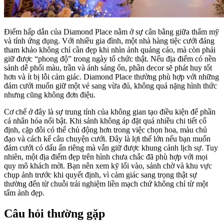
Điểm hấp dẫn của Diamond Place nằm ở sự cân bằng giữa thẩm mỹ
và tính ứng dụng. Với nhiều gia đình, một nhà hàng tiệc cưới đáng
tham khảo không chỉ cần đẹp khi nhìn ảnh quảng cáo, mà còn phải
giữ được “phong độ” trong ngày tổ chức thật. Nếu địa điểm có nền
sảnh dễ phối màu, trần và ánh sáng ổn, phần decor sẽ phát huy tốt
hơn và ít bị lỗi cảm giác. Diamond Place thường phù hợp với những
đám cưới muốn giữ một vẻ sang vừa đủ, không quá nặng hình thức
nhưng cũng không đơn điệu.
Cơ chế ở đây là sự trung tính của không gian tạo điều kiện để phần
cá nhân hóa nổi bật. Khi sảnh không áp đặt quá nhiều chi tiết cố
định, cặp đôi có thể chủ động hơn trong việc chọn hoa, màu chủ
đạo và cách kể câu chuyện cưới. Đây là lợi thế lớn nếu bạn muốn
đám cưới có dấu ấn riêng mà vẫn giữ được khung cảnh lịch sự. Tuy
nhiên, một địa điểm đẹp trên hình chưa chắc đã phù hợp với mọi
quy mô khách mời. Bạn nên xem kỹ lối vào, sảnh chờ và khu vực
chụp ảnh trước khi quyết định, vì cảm giác sang trọng thật sự
thường đến từ chuỗi trải nghiệm liền mạch chứ không chỉ từ một
tấm ảnh đẹp.
Câu hỏi thường gặp