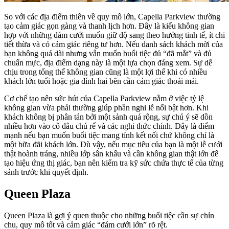
So với các địa điểm thiên về quy mô lớn, Capella Parkview thường
tạo cảm giác gọn gàng và thanh lịch hơn. Đây là kiểu không gian
hợp với những đám cưới muốn giữ độ sang theo hướng tinh tế, ít chi
tiết thừa và có cảm giác riêng tư hơn. Nếu danh sách khách mời của
bạn không quá dài nhưng vẫn muốn buổi tiệc đủ “đã mắt” và đủ
chuẩn mực, địa điểm dạng này là một lựa chọn đáng xem. Sự dễ
chịu trong tổng thể không gian cũng là một lợi thế khi có nhiều
khách lớn tuổi hoặc gia đình hai bên cần cảm giác thoải mái.
Cơ chế tạo nên sức hút của Capella Parkview nằm ở việc tỷ lệ
không gian vừa phải thường giúp phần nghi lễ nổi bật hơn. Khi
khách không bị phân tán bởi một sảnh quá rộng, sự chú ý sẽ dồn
nhiều hơn vào cô dâu chú rể và các nghi thức chính. Đây là điểm
mạnh nếu bạn muốn buổi tiệc mang tính kết nối chứ không chỉ là
một bữa đãi khách lớn. Dù vậy, nếu mục tiêu của bạn là một lễ cưới
thật hoành tráng, nhiều lớp sân khấu và cần không gian thật lớn để
tạo hiệu ứng thị giác, bạn nên kiểm tra kỹ sức chứa thực tế của từng
sảnh trước khi quyết định.
Queen Plaza
Queen Plaza là gợi ý quen thuộc cho những buổi tiệc cần sự chỉn
chu, quy mô tốt và cảm giác “đám cưới lớn” rõ rệt.