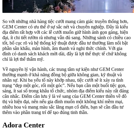
So với những nhà hàng tiệc cưới mang cảm giác truyền thống hơn,
GEM Center có ưu thế ở sự sắc nét và chuyên nghiệp. Đây là kiểu
địa điểm rất hợp với các lễ cưới muốn giữ hình ảnh gọn gàng, hiện
đại, ít chi tiết rườm rà nhưng vẫn đủ sang. Những sảnh có chiều cao
tốt, bố cục rõ và hệ thống kỹ thuật được đầu tư thường làm nổi bật
phần sân khấu, màn hình, âm thanh và nghi thức chính. Với gia
đình có danh sách khách mời dài, đây là lợi thế thực tế chứ không
chỉ là lợi thế thẩm mỹ.
Về nguyên lý vận hành, các trung tâm sự kiện như GEM Center
thường mạnh ở khả năng đồng bộ giữa không gian, kỹ thuật và
nhân sự. Khi ba yếu tố này khớp nhau, tiệc cưới sẽ ít xảy ra tình
trạng “đẹp một góc, rối một góc”. Nếu bạn cần một buổi tiệc gọn,
sáng, ít sai số trong khâu tổ chức, nhóm địa điểm kiểu này rất đáng
cân nhắc. Điểm cần lưu ý là vẻ sang của GEM Center thiên về đô
thị và hiện đại, nên nếu gia đình muốn một không khí mềm mại,
nhiều hoa và mang màu sắc lãng mạn cổ điển, bạn sẽ cần đầu tư
thêm vào phần trang trí để tạo đúng tinh thần.
Adora Center