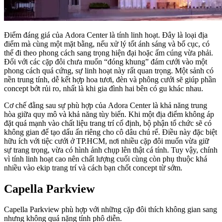
Điểm đáng giá của Adora Center là tính linh hoạt. Đây là loại địa
điểm mà cùng một mặt bằng, nếu xử lý tốt ánh sáng và bố cục, có
thể đi theo phong cách sang trọng hiện đại hoặc ấm cúng vừa phải.
Đối với các cặp đôi chưa muốn “đóng khung” đám cưới vào một
phong cách quá cứng, sự linh hoạt này rất quan trọng. Một sảnh có
nền trung tính, dễ kết hợp hoa tươi, đèn và phông cưới sẽ giúp phần
concept bớt rủi ro, nhất là khi gia đình hai bên có gu khác nhau.
Cơ chế đằng sau sự phù hợp của Adora Center là khả năng trung
hòa giữa quy mô và khả năng tùy biến. Khi một địa điểm không áp
đặt quá mạnh vào chất liệu trang trí cố định, bộ phận tổ chức sẽ có
không gian để tạo dấu ấn riêng cho cô dâu chú rể. Điều này đặc biệt
hữu ích với tiệc cưới ở TP.HCM, nơi nhiều cặp đôi muốn vừa giữ
sự trang trọng, vừa có hình ảnh chụp lên thật cá tính. Tuy vậy, chính
vì tính linh hoạt cao nên chất lượng cuối cùng còn phụ thuộc khá
nhiều vào ekip trang trí và cách bạn chốt concept từ sớm.
Capella Parkview
Capella Parkview phù hợp với những cặp đôi thích không gian sang
nhưng không quá nặng tính phô diễn.