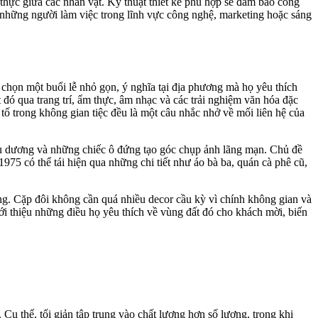
thực giữa các nhân vật. Kỹ thuật thiết kế phù hợp sẽ đảm bảo công
à những người làm việc trong lĩnh vực công nghệ, marketing hoặc sáng
ó chọn một buổi lễ nhỏ gọn, ý nghĩa tại địa phương mà họ yêu thích
 đó qua trang trí, ẩm thực, âm nhạc và các trải nghiệm văn hóa đặc
tố trong không gian tiệc đều là một câu nhắc nhở về mối liên hệ của
i du dương và những chiếc ô đứng tạo góc chụp ảnh lãng mạn. Chủ đề
75 có thể tái hiện qua những chi tiết như áo bà ba, quán cà phê cũ,
ơng. Cặp đôi không cần quá nhiều decor cầu kỳ vì chính không gian và
ới thiệu những điều họ yêu thích về vùng đất đó cho khách mời, biến
 Cụ thể, tối giản tập trung vào chất lượng hơn số lượng, trong khi