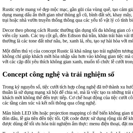
Rustic style mang vẻ đẹp mộc mạc, gần gũi của vùng quê, tạo cảm giác
dụng mang dấu ấn thời gian như thùng gỗ cũ, bình đất sét, khay mây,
trại hoặc nhà vườn truyền thống thông qua các yếu tố vật lý có tính b
Decor theo phong cách Rustic thường tận dụng tối đa không gian có sẵ
viên cây xanh. Các trụ cột gỗ, đèn Edison thả trần, khăn trải bàn v
thường là các tone đất như nâu, be, xanh lá, rêu, tạo sự hài hòa với 
Một điểm thú vị của concept Rustic là khả năng tạo trải nghiệm tươn
không chỉ giúp khách mời hòa nhập sâu hơn vào không gian tiệc mà cò
với các cặp đôi yêu thích không gian xanh, muốn tổ chức lễ cưới tron
Concept công nghệ và trải nghiệm số
Trong kỷ nguyên số, tiệc cưới tích hợp công nghệ đã trở thành xu hư
thuần là sử dụng mạng xã hội để chia sẻ, mà là việc tạo ra những trả
khách mời không thể đến trực tiếp. Cơ chế hoạt động của tiệc cưới 
các tầng cảm xúc và kết nối thông qua công nghệ.
Màn hình LED lớn hoặc projection mapping có thể biến không gian tiệc
đón dâu, lễ gia tiên đến tiệc tối. QR code được sử dụng rộng rãi để k
được dùng để tối ưu hóa trải nghiệm ẩm thực: menu điện thoại, đặt m