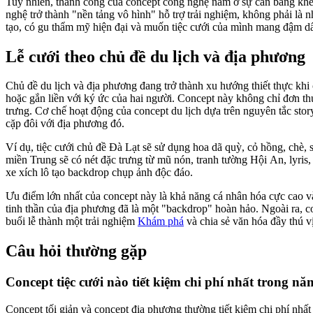
Tuy nhiên, thành công của concept công nghệ nằm ở sự cân bằng khéo
nghệ trở thành "nền tảng vô hình" hỗ trợ trải nghiệm, không phải là
tạo, có gu thẩm mỹ hiện đại và muốn tiệc cưới của mình mang đậm dấu
Lễ cưới theo chủ đề du lịch và địa phương
Chủ đề du lịch và địa phương đang trở thành xu hướng thiết thực khi 
hoặc gắn liền với ký ức của hai người. Concept này không chỉ đơn thu
trưng. Cơ chế hoạt động của concept du lịch dựa trên nguyên tắc stor
cặp đôi với địa phương đó.
Ví dụ, tiệc cưới chủ đề Đà Lạt sẽ sử dụng hoa dã quỳ, cỏ hồng, chè,
miền Trung sẽ có nét đặc trưng từ mũ nón, tranh tường Hội An, lyris
xe xích lô tạo backdrop chụp ảnh độc đáo.
Ưu điểm lớn nhất của concept này là khả năng cá nhân hóa cực cao và
tinh thần của địa phương đã là một "backdrop" hoàn hảo. Ngoài ra, c
buổi lễ thành một trải nghiệm
Khám phá
và chia sẻ văn hóa đầy thú vị
Câu hỏi thường gặp
Concept tiệc cưới nào tiết kiệm chi phí nhất trong n
Concept tối giản và concept địa phương thường tiết kiệm chi phí nhất d