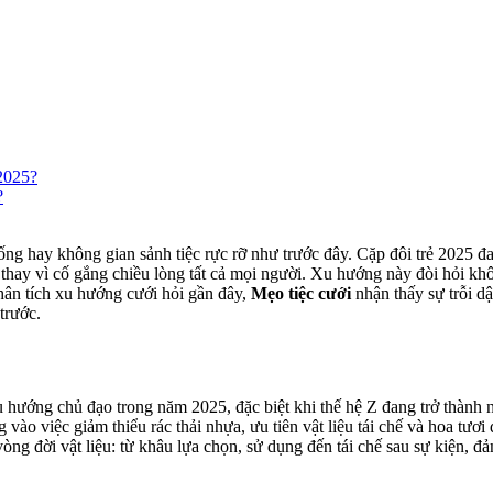
 2025?
?
ng hay không gian sảnh tiệc rực rỡ như trước đây. Cặp đôi trẻ 2025 đ
 thay vì cố gắng chiều lòng tất cả mọi người. Xu hướng này đòi hỏi khôn
hân tích xu hướng cưới hỏi gần đây,
Mẹo tiệc cưới
nhận thấy sự trỗi d
trước.
 hướng chủ đạo trong năm 2025, đặc biệt khi thế hệ Z đang trở thành
g vào việc giảm thiểu rác thải nhựa, ưu tiên vật liệu tái chế và hoa tươ
g đời vật liệu: từ khâu lựa chọn, sử dụng đến tái chế sau sự kiện, đảm 