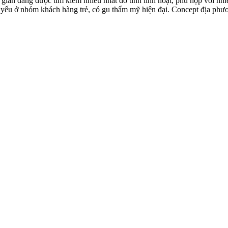
iản đang được tìm kiếm nhiều nhất do tính linh hoạt, phù hợp với nhiề
ếu ở nhóm khách hàng trẻ, có gu thẩm mỹ hiện đại. Concept địa phươn