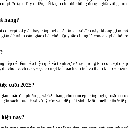
or phức tạp. Tuy nhiên, tiết kiệm chi phí không đồng nghĩa với giảm ch
hà hàng?
hì concept tối giản hay công nghệ sẽ tôn lên vẻ đẹp này; không gian mở
i giản để tránh cảm giác chật chội. Quy tắc chung là concept phải bổ 
t?
nghiệp để đảm bảo hiệu quả và tránh sự rời rạc, trong khi concept địa
 dù chọn cách nào, việc có một kế hoạch chi tiết và tham khảo ý kiến 
tiệc cưới 2025?
i giản hoặc địa phương, và 6-9 tháng cho concept công nghệ hoặc conc
gân sách thực tế và xử lý các vấn đề phát sinh. Một timeline thực tế gi
 hiện nay?