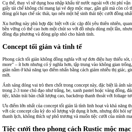
Cụ thể, thay vì sử dụng hoa nhập khẩu từ nước ngoài với chi phí vận c
giấy tái chế không chỉ mang lại vẻ đẹp mộc mạc, gần gũi mà còn có t
đóng gói hạn chế rác thải, tạo nên một hệ sinh thái tiệc cưới đồng nhất
Xu hướng này phù hợp đặc biệt với các cặp đôi yêu thiên nhiên, quan
bền vững có thể cao hơn một chút so với đồ nhựa dùng một lần, nhưng v
đồng địa phương và đóng góp nhỏ cho hành tinh.
Concept tối giản và tinh tế
Phong cách tối giản không đồng nghĩa với sự đơn điệu hay thiếu sót, m
more" – ít hơn nhưng có ý nghĩa hơn, tập trung vào không gian trống,
giản nằm ở khả năng tạo điểm nhấn bằng cách giảm nhiễu thị giác, gi
mời.
Ánh sáng đóng vai trò then chốt trong concept này, đặc biệt là ánh s
trong 2-3 tone chủ đạo như trắng, be, xanh pastel hoặc vàng đồng, đảm
tiệc, khăn trải bàn chất lượng cao, backdrop thanh thoát với foliage 
Ưu điểm lớn nhất của concept tối giản là tính linh hoạt và khả năng t
với các concept cầu kỳ do số lượng vật dụng ít hơn, nhưng đòi hỏi sự
thanh lịch, không thích sự phô trương và muốn tiệc cưới của mình man
Tiệc cưới theo phong cách Rustic mộc mạc