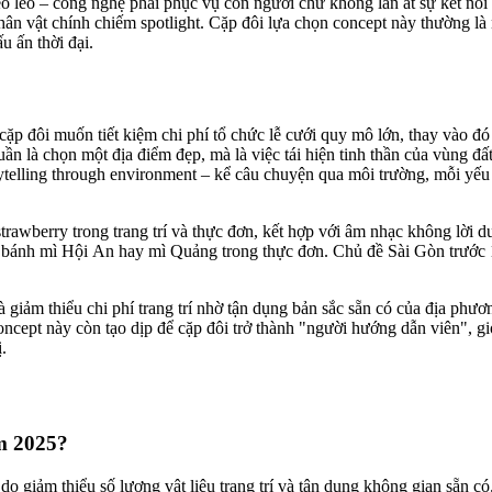
 léo – công nghệ phải phục vụ con người chứ không lấn át sự kết nối 
 nhân vật chính chiếm spotlight. Cặp đôi lựa chọn concept này thường l
 ấn thời đại.
cặp đôi muốn tiết kiệm chi phí tổ chức lễ cưới quy mô lớn, thay vào đ
ần là chọn một địa điểm đẹp, mà là việc tái hiện tinh thần của vùng đất
ytelling through environment – kể câu chuyện qua môi trường, mỗi yếu 
 strawberry trong trang trí và thực đơn, kết hợp với âm nhạc không lờ
, bánh mì Hội An hay mì Quảng trong thực đơn. Chủ đề Sài Gòn trước 19
 giảm thiểu chi phí trang trí nhờ tận dụng bản sắc sẵn có của địa phư
oncept này còn tạo dịp để cặp đôi trở thành "người hướng dẫn viên", gi
.
ăm 2025?
o giảm thiểu số lượng vật liệu trang trí và tận dụng không gian sẵn có.