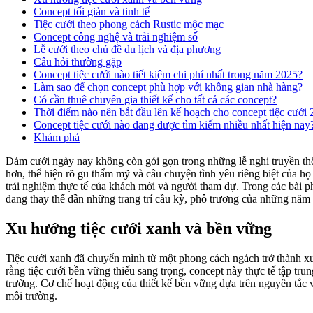
Concept tối giản và tinh tế
Tiệc cưới theo phong cách Rustic mộc mạc
Concept công nghệ và trải nghiệm số
Lễ cưới theo chủ đề du lịch và địa phương
Câu hỏi thường gặp
Concept tiệc cưới nào tiết kiệm chi phí nhất trong năm 2025?
Làm sao để chọn concept phù hợp với không gian nhà hàng?
Có cần thuê chuyên gia thiết kế cho tất cả các concept?
Thời điểm nào nên bắt đầu lên kế hoạch cho concept tiệc cưới
Concept tiệc cưới nào đang được tìm kiếm nhiều nhất hiện nay
Khám phá
Đám cưới ngày nay không còn gói gọn trong những lễ nghi truyền thố
hơn, thể hiện rõ gu thẩm mỹ và câu chuyện tình yêu riêng biệt của họ
trải nghiệm thực tế của khách mời và người tham dự. Trong các bài p
đang thay thế dần những trang trí cầu kỳ, phô trương của những năm 
Xu hướng tiệc cưới xanh và bền vững
Tiệc cưới xanh đã chuyển mình từ một phong cách ngách trở thành xu
rằng tiệc cưới bền vững thiếu sang trọng, concept này thực tế tập trun
trường. Cơ chế hoạt động của thiết kế bền vững dựa trên nguyên tắc vòn
môi trường.