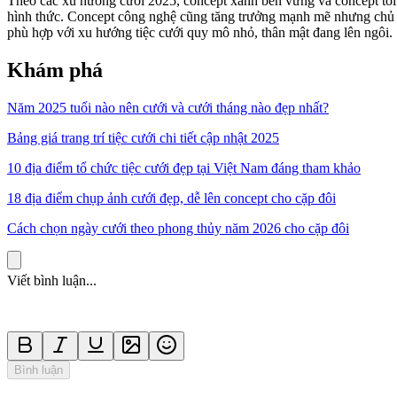
Theo các xu hướng cưới 2025, concept xanh bền vững và concept tối g
hình thức. Concept công nghệ cũng tăng trưởng mạnh mẽ nhưng chủ y
phù hợp với xu hướng tiệc cưới quy mô nhỏ, thân mật đang lên ngôi.
Khám phá
Năm 2025 tuổi nào nên cưới và cưới tháng nào đẹp nhất?
Bảng giá trang trí tiệc cưới chi tiết cập nhật 2025
10 địa điểm tổ chức tiệc cưới đẹp tại Việt Nam đáng tham khảo
18 địa điểm chụp ảnh cưới đẹp, dễ lên concept cho cặp đôi
Cách chọn ngày cưới theo phong thủy năm 2026 cho cặp đôi
Viết bình luận...
Bình luận