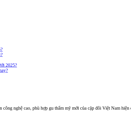
5?
g?
ưới 2025?
 nay?
ến công nghệ cao, phù hợp gu thẩm mỹ mới của cặp đôi Việt Nam hiện 