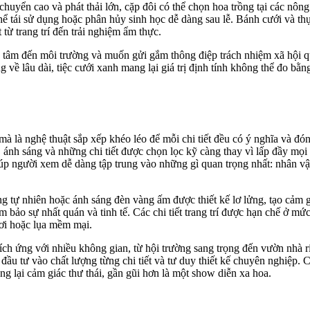
huyển cao và phát thải lớn, cặp đôi có thể chọn hoa trồng tại các nông t
hể tái sử dụng hoặc phân hủy sinh học dễ dàng sau lễ. Bánh cưới và t
 từ trang trí đến trải nghiệm ẩm thực.
 tâm đến môi trường và muốn gửi gắm thông điệp trách nhiệm xã hội qua
ề lâu dài, tiệc cưới xanh mang lại giá trị định tính không thể đo bằng
à là nghệ thuật sắp xếp khéo léo để mỗi chi tiết đều có ý nghĩa và đóng
 ánh sáng và những chi tiết được chọn lọc kỹ càng thay vì lấp đầy mọi g
úp người xem dễ dàng tập trung vào những gì quan trọng nhất: nhân vật
áng tự nhiên hoặc ánh sáng đèn vàng ấm được thiết kế lơ lửng, tạo cảm
 bảo sự nhất quán và tinh tế. Các chi tiết trang trí được hạn chế ở mức
tươi hoặc lụa mềm mại.
hích ứng với nhiều không gian, từ hội trường sang trọng đến vườn nhà r
 đầu tư vào chất lượng từng chi tiết và tư duy thiết kế chuyên nghiệp
g lại cảm giác thư thái, gần gũi hơn là một show diễn xa hoa.