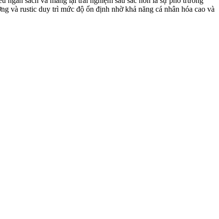
u ngân sách và mang lại trải nghiệm sâu sắc hơn là sự phô trương
g và rustic duy trì mức độ ổn định nhờ khả năng cá nhân hóa cao và