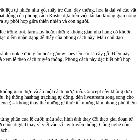
 liệu tự nhiên như gỗ, mây tre đan, dây thừng, hoa lá dại và các vật
ạt động của phong cách Rustic dựa trên việc tái tạo không gian nông
 và sự phối hợp giữa thiên nhiên và con người.
offee trồng trọt, farmstay hoặc những không gian nhà hàng có khuôn
ng đặc điểm nhận dạng dễ thấy của phong cách này. Màu chủ đạo
bánh cookie đơn giản hoặc gắn wishes lên các lá cây gỗ. Điều này
và xem lễ theo cách truyền thống. Phong cách này đặc biệt phù hợp
nối không gian thực và ảo một cách mượt mà. Concept này không đơn
êu, hệ thống hashtag tracking tự động, đến livestream song song cho
rience) – không thay thế những gì thực tế, nhưng làm phong phú thêm
từng phần của lễ cưới: màu sắc, hình ảnh thay đổi theo giai đoạn từ
i chúc digital thay vì viết vào sổ tay truyền thống. Công nghệ còn
hách.