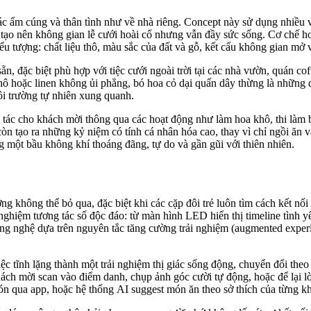
 ấm cúng và thân tình như về nhà riêng. Concept này sử dụng nhiều vật
 tạo nên không gian lễ cưới hoài cổ nhưng vẫn đầy sức sống. Cơ chế ho
iểu tượng: chất liệu thô, màu sắc của đất và gỗ, kết cấu không gian mở
n, đặc biệt phù hợp với tiệc cưới ngoài trời tại các nhà vườn, quán c
ải thô hoặc linen không ủi phẳng, bó hoa cỏ dại quấn dây thừng là nhữ
môi trường tự nhiên xung quanh.
g tác cho khách mời thông qua các hoạt động như làm hoa khô, thi làm 
n tạo ra những kỷ niệm có tính cá nhân hóa cao, thay vì chỉ ngồi ăn 
g một bầu không khí thoáng đãng, tự do và gần gũi với thiên nhiên.
ớng không thể bỏ qua, đặc biệt khi các cặp đôi trẻ luôn tìm cách kết 
i nghiệm tương tác số độc đáo: từ màn hình LED hiển thị timeline tình y
công nghệ dựa trên nguyên tắc tăng cường trải nghiệm (augmented expe
 tĩnh lặng thành một trải nghiệm thị giác sống động, chuyển đổi theo 
hách mời scan vào điểm danh, chụp ảnh góc cười tự động, hoặc để lại lờ
ón qua app, hoặc hệ thống AI suggest món ăn theo sở thích của từng k