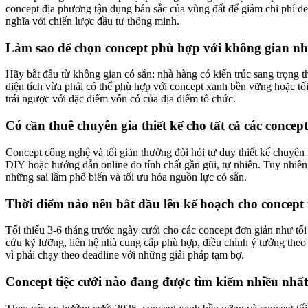
concept địa phương tận dụng bản sắc của vùng đất để giảm chi phí dec
nghĩa với chiến lược đầu tư thông minh.
Làm sao để chọn concept phù hợp với không gian n
Hãy bắt đầu từ không gian có sẵn: nhà hàng có kiến trúc sang trọng t
diện tích vừa phải có thể phù hợp với concept xanh bền vững hoặc tố
trái ngược với đặc điểm vốn có của địa điểm tổ chức.
Có cần thuê chuyên gia thiết kế cho tất cả các concep
Concept công nghệ và tối giản thường đòi hỏi tư duy thiết kế chuyên 
DIY hoặc hướng dẫn online do tính chất gần gũi, tự nhiên. Tuy nhiên,
những sai lầm phổ biến và tối ưu hóa nguồn lực có sẵn.
Thời điểm nào nên bắt đầu lên kế hoạch cho concept 
Tối thiểu 3-6 tháng trước ngày cưới cho các concept đơn giản như tố
cứu kỹ lưỡng, liên hệ nhà cung cấp phù hợp, điều chỉnh ý tưởng theo n
vì phải chạy theo deadline với những giải pháp tạm bợ.
Concept tiệc cưới nào đang được tìm kiếm nhiều nhất