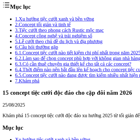
Mục lục
1.
Xu hướng tiệc cưới xanh và bền vững
2.
Concept tối giản và tinh tế
3.
Tiệc cưới theo phong cách Rustic mộc mạc
4.
Concept công nghệ và trải nghiệm số
5.
Lễ cưới theo chủ đề du lịch và địa phương
6.
Câu hỏi thường gặp
6.1.
Concept tiệc cưới nào tiết kiệm chi phí nhất trong năm 202
6.2.
Làm sao để chọn concept phù hợp với không gian nhà hàn
6.3.
Có cần thuê chuyên gia thiết kế cho tất cả các concept?
6.4.
Thời điểm nào nên bắt đầu lên kế hoạch cho concept tiệc c
6.5.
Concept tiệc cưới nào đang được tìm kiếm nhiều nhất hiện
7.
Khám phá
15 concept tiệc cưới độc đáo cho cặp đôi năm 2026
25/08/2025
Khám phá 15 concept tiệc cưới độc đáo xu hướng 2025 từ tối giản đ
Mục lục
Xu hướng tiệc cưới xanh và bền vững