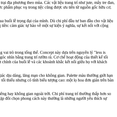
rại địa phương theo mùa. Các vật liệu trang trí như jute, mây tre đan,
hực phẩm phục vụ trong tiệc cũng được ưu tiên từ nguồn gốc hữu cơ,
 buổi lễ trọng đại của mình. Dù chi phí đầu tư ban đầu cho vật liệu
 tiền: cảm giác tự hào về một sự kiện ý nghĩa, sự kết nối với cộng
 vai trò trong tổng thể. Concept này dựa trên nguyên lý "less is
óc nhìn bằng trang trí rườm rà. Cơ chế hoạt động của thiết kế tối
 chính của buổi lễ và các khoảnh khắc kết nối giữa họ với khách
 giác dịu dàng, lãng mạn cho không gian. Palette màu thường giới hạn
 tối thiểu nhưng có tính biểu tượng cao: một lọ hoa đơn giản trên bàn
iêng hay không gian ngoài trời. Chi phí trang trí thường thấp hơn so
. Cặp đôi chọn phong cách này thường là những người yêu thích sự