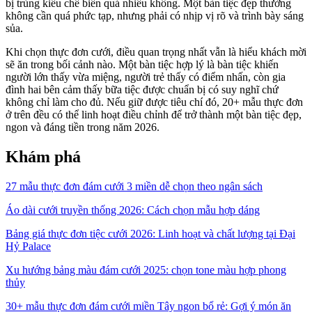
bị trùng kiểu chế biến quá nhiều không. Một bàn tiệc đẹp thường
không cần quá phức tạp, nhưng phải có nhịp vị rõ và trình bày sáng
sủa.
Khi chọn thực đơn cưới, điều quan trọng nhất vẫn là hiểu khách mời
sẽ ăn trong bối cảnh nào. Một bàn tiệc hợp lý là bàn tiệc khiến
người lớn thấy vừa miệng, người trẻ thấy có điểm nhấn, còn gia
đình hai bên cảm thấy bữa tiệc được chuẩn bị có suy nghĩ chứ
không chỉ làm cho đủ. Nếu giữ được tiêu chí đó, 20+ mẫu thực đơn
ở trên đều có thể linh hoạt điều chỉnh để trở thành một bàn tiệc đẹp,
ngon và đáng tiền trong năm 2026.
Khám phá
27 mẫu thực đơn đám cưới 3 miền dễ chọn theo ngân sách
Áo dài cưới truyền thống 2026: Cách chọn mẫu hợp dáng
Bảng giá thực đơn tiệc cưới 2026: Linh hoạt và chất lượng tại Đại
Hỷ Palace
Xu hướng bảng màu đám cưới 2025: chọn tone màu hợp phong
thủy
30+ mẫu thực đơn đám cưới miền Tây ngon bổ rẻ: Gợi ý món ăn