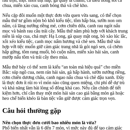
rau trộn, mực nhồi thịt hấp, gà quay lá chanh, cá diêu hồng sốt cà
chua, miến xào cua, canh bóng thả và chè kho.
Nếu cặp đôi muốn một thực đơn vừa quen vừa sang, có thể chọn
mẫu thứ tư gồm nộm bò khô kiểu tiệc, tôm hấp bia, sườn non om
nấm, cá lăng nướng riềng mẻ, cơm chiên dứa, canh rau ngót nấu
mọc và bánh rau câu trái cây. Mẫu thứ năm phù hợp với khách trung
niên là súp cua, chả mực Hạ Long, gà quay mật ong, bò xào lúc lắc,
xôi xéo kiểu tiệc, canh mọc nấm hương và chè sen. Mẫu thứ sáu
hợp với tiệc muốn giữ cảm giác trang nhã là gỏi ngó sen, cá chẽm
hấp gừng, tôm rang muối, bò cuộn nấm, miến xào hải sản, canh
mướp nấu tôm và trái cây theo mùa.
Mẫu thứ bảy có thể xem là kiểu “an toàn mà hiệu quả” cho miền
Bắc: súp ngô cua, nem rán hải sản, gà hấp hành, sườn nướng riềng,
cơm chiên dương châu, canh ngao nấu chua và chè đậu xanh. Đây
là thực đơn ít rủi ro vì món nào cũng quen miệng, chi phí dễ dự trù
và khả năng làm hài lòng số đông khá cao. Nếu cần chỉnh để tiết
kiệm hơn, chỉ cần thay một món hải sản cao giá bằng món gà hoặc
heo chế biến khéo là bàn tiệc vẫn giữ được cảm giác trọn vẹn.
Câu hỏi thường gặp
Nên chọn thực đơn cưới bao nhiêu món là vừa?
Phổ biến nhất vẫn là 6 đến 7 món, vì mức này đủ để tạo cảm giác