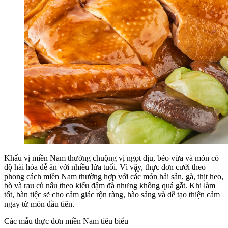
Khẩu vị miền Nam thường chuộng vị ngọt dịu, béo vừa và món có
độ hài hòa dễ ăn với nhiều lứa tuổi. Vì vậy, thực đơn cưới theo
phong cách miền Nam thường hợp với các món hải sản, gà, thịt heo,
bò và rau củ nấu theo kiểu đậm đà nhưng không quá gắt. Khi làm
tốt, bàn tiệc sẽ cho cảm giác rộn ràng, hào sảng và dễ tạo thiện cảm
ngay từ món đầu tiên.
Các mẫu thực đơn miền Nam tiêu biểu