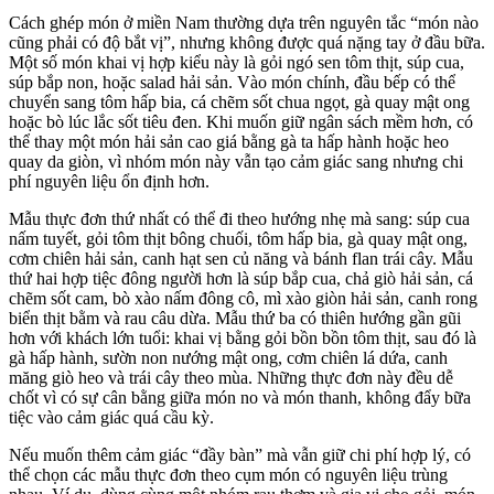
Cách ghép món ở miền Nam thường dựa trên nguyên tắc “món nào
cũng phải có độ bắt vị”, nhưng không được quá nặng tay ở đầu bữa.
Một số món khai vị hợp kiểu này là gỏi ngó sen tôm thịt, súp cua,
súp bắp non, hoặc salad hải sản. Vào món chính, đầu bếp có thể
chuyển sang tôm hấp bia, cá chẽm sốt chua ngọt, gà quay mật ong
hoặc bò lúc lắc sốt tiêu đen. Khi muốn giữ ngân sách mềm hơn, có
thể thay một món hải sản cao giá bằng gà ta hấp hành hoặc heo
quay da giòn, vì nhóm món này vẫn tạo cảm giác sang nhưng chi
phí nguyên liệu ổn định hơn.
Mẫu thực đơn thứ nhất có thể đi theo hướng nhẹ mà sang: súp cua
nấm tuyết, gỏi tôm thịt bông chuối, tôm hấp bia, gà quay mật ong,
cơm chiên hải sản, canh hạt sen củ năng và bánh flan trái cây. Mẫu
thứ hai hợp tiệc đông người hơn là súp bắp cua, chả giò hải sản, cá
chẽm sốt cam, bò xào nấm đông cô, mì xào giòn hải sản, canh rong
biển thịt bằm và rau câu dừa. Mẫu thứ ba có thiên hướng gần gũi
hơn với khách lớn tuổi: khai vị bằng gỏi bồn bồn tôm thịt, sau đó là
gà hấp hành, sườn non nướng mật ong, cơm chiên lá dứa, canh
măng giò heo và trái cây theo mùa. Những thực đơn này đều dễ
chốt vì có sự cân bằng giữa món no và món thanh, không đẩy bữa
tiệc vào cảm giác quá cầu kỳ.
Nếu muốn thêm cảm giác “đầy bàn” mà vẫn giữ chi phí hợp lý, có
thể chọn các mẫu thực đơn theo cụm món có nguyên liệu trùng