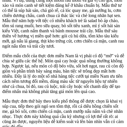
nhau. Ví dụ, dùng cùng một nhóm rau thơm và gia vị cho gỏi, món
xào và món canh sẽ tiết kiệm đáng kể ở khâu chuẩn bị. Mẫu thứ tư
có thể là súp hải sản, chả giò rế, cá lóc quay me, gà nướng lu, cơm
chiên dương châu, canh chua cá thác lác và chè long nhãn hạt sen.
Mẫu thứ năm hợp với tiệc có nhiều khách trẻ là salad bò áp chảo,
tôm sú rang muối, heo sữa quay, bò sốt tiêu xanh, mì ý sốt hải sản
kiểu Việt, canh nấm thanh và bánh mousse trái cây. Mẫu thứ sáu
thiên về hương vị miền quê hơn: gỏi củ hủ dừa, tôm kho tàu kiểu
mới, gà nấu lá giang, thịt kho trứng cút, cơm chiên cá mặn, canh rau
ngót nấu tôm và trái cây tươi.
Điểm mấu chốt của thực đơn miền Nam là vị phải có độ “mở” và dễ
chia sẻ giữa các thế hệ. Món quá cay hoặc quá nồng thường không
hợp. Ngược lại, nếu món có độ béo vừa, sốt hơi ngọt, rau củ còn độ
giòn và phần trình bày sáng màu, bàn tiệc sẽ trông đẹp mắt hơn
nhiều. Đây là lý do một số nhà hàng tiệc cưới tại miền Nam ưu tiên
cách nêm tương đối mềm, dùng màu sắc từ nguyên liệu tự nhiên
như cà chua, bí đỏ, rau củ luộc, trái cây hoặc sốt chanh dây để tạo
điểm nhấn mà không phải tăng giá món lên quá cao.
Mẫu thực đơn thứ bảy theo kiểu phổ thông dễ được chọn là khai vị
súp cua, tiếp theo gỏi ngó sen tôm thịt, rồi cá diêu hồng chiên sốt
me, gà bó xôi, cơm chiên cá mặn, canh mướp nấu nấm và chè nhãn
nhục. Thực đơn này không quá cầu kỳ nhưng có lợi thế rất rõ: ai
cũng ăn được, nguyên liệu dễ kiểm soát và lên bàn nhìn vẫn có cảm
giác đủ đầy.