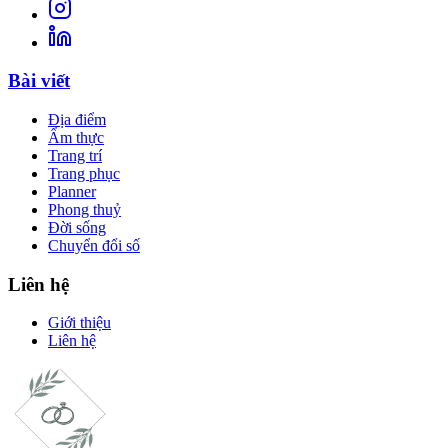
Bài viết
Địa điểm
Ẩm thực
Trang trí
Trang phục
Planner
Phong thuỷ
Đời sống
Chuyển đổi số
Liên hệ
Giới thiệu
Liên hệ