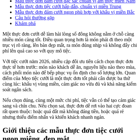
Mẫu thực đơn đám cưới đặc sắc chuẩn vị ẩm thực miền Nam
Mẫu thực đơn tiệc cưới hấp dẫn, chuẩn vị miền Trung
Mẫu thực đơn đám cưới ngon phù hợp với khẩu vị miền Bắc
Câu hỏi thường gặp
Khám phá
Một thực đơn cưới dễ làm hài lòng số đông không nằm ở chỗ càng
nhiều món càng tốt. Điều quan trọng hơn là món phải đi theo một
trục vị rõ ràng, lên bàn đẹp mắt, ra món đúng nhịp và không đẩy chi
phí lên quá cao so với quy mô tiệc.
Với tiệc cưới năm 2026, nhiều cặp đôi ưu tiên cách chọn thực đơn
thực tế hơn trước: món nào khách dễ ăn, nguyên liệu nào theo mùa,
cách phối món nào để bếp phục vụ ổn định cho số lượng lớn. Quan
điểm của Mẹo tiệc cưới là một thực đơn tốt phải cân được ba thứ
cùng lúc: khẩu vị vùng miền, cảm giác no vừa đủ và khả năng kiểm
soát ngân sách.
Nếu chọn đúng, cùng một mức chi phí, tiệc vẫn có thể tạo cảm giác
sang và chỉn chu. Nếu chọn sai, thực đơn dễ rơi vào hai cực đoan
rất quen thuộc: hoặc quá đắt mà không đáng tiền, hoặc quá rẻ
nhưng thiếu điểm nhấn và khiến khách nhanh ngán.
Giới thiệu các mẫu thực đơn tiệc cưới
ngon miệng, đẹp mắt