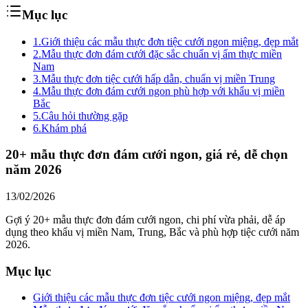
Mục lục
1.
Giới thiệu các mẫu thực đơn tiệc cưới ngon miệng, đẹp mắt
2.
Mẫu thực đơn đám cưới đặc sắc chuẩn vị ẩm thực miền
Nam
3.
Mẫu thực đơn tiệc cưới hấp dẫn, chuẩn vị miền Trung
4.
Mẫu thực đơn đám cưới ngon phù hợp với khẩu vị miền
Bắc
5.
Câu hỏi thường gặp
6.
Khám phá
20+ mẫu thực đơn đám cưới ngon, giá rẻ, dễ chọn
năm 2026
13/02/2026
Gợi ý 20+ mẫu thực đơn đám cưới ngon, chi phí vừa phải, dễ áp
dụng theo khẩu vị miền Nam, Trung, Bắc và phù hợp tiệc cưới năm
2026.
Mục lục
Giới thiệu các mẫu thực đơn tiệc cưới ngon miệng, đẹp mắt