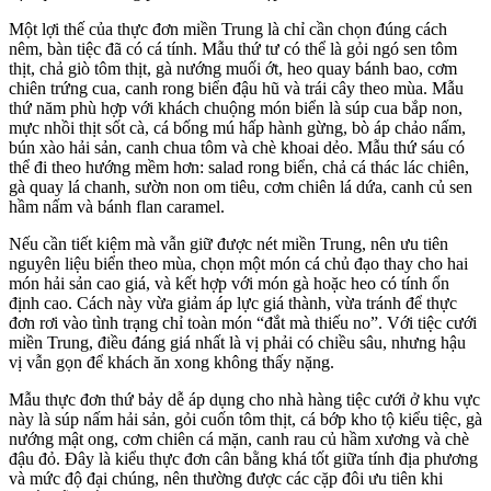
Một lợi thế của thực đơn miền Trung là chỉ cần chọn đúng cách
nêm, bàn tiệc đã có cá tính. Mẫu thứ tư có thể là gỏi ngó sen tôm
thịt, chả giò tôm thịt, gà nướng muối ớt, heo quay bánh bao, cơm
chiên trứng cua, canh rong biển đậu hũ và trái cây theo mùa. Mẫu
thứ năm phù hợp với khách chuộng món biển là súp cua bắp non,
mực nhồi thịt sốt cà, cá bống mú hấp hành gừng, bò áp chảo nấm,
bún xào hải sản, canh chua tôm và chè khoai dẻo. Mẫu thứ sáu có
thể đi theo hướng mềm hơn: salad rong biển, chả cá thác lác chiên,
gà quay lá chanh, sườn non om tiêu, cơm chiên lá dứa, canh củ sen
hầm nấm và bánh flan caramel.
Nếu cần tiết kiệm mà vẫn giữ được nét miền Trung, nên ưu tiên
nguyên liệu biển theo mùa, chọn một món cá chủ đạo thay cho hai
món hải sản cao giá, và kết hợp với món gà hoặc heo có tính ổn
định cao. Cách này vừa giảm áp lực giá thành, vừa tránh để thực
đơn rơi vào tình trạng chỉ toàn món “đắt mà thiếu no”. Với tiệc cưới
miền Trung, điều đáng giá nhất là vị phải có chiều sâu, nhưng hậu
vị vẫn gọn để khách ăn xong không thấy nặng.
Mẫu thực đơn thứ bảy dễ áp dụng cho nhà hàng tiệc cưới ở khu vực
này là súp nấm hải sản, gỏi cuốn tôm thịt, cá bớp kho tộ kiểu tiệc, gà
nướng mật ong, cơm chiên cá mặn, canh rau củ hầm xương và chè
đậu đỏ. Đây là kiểu thực đơn cân bằng khá tốt giữa tính địa phương
và mức độ đại chúng, nên thường được các cặp đôi ưu tiên khi