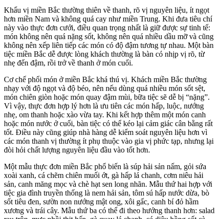
Khẩu vị miền Bắc thường thiên về thanh, rõ vị nguyên liệu, ít ngọt
hơn miền Nam và không quá cay như miền Trung. Khi đưa tiêu chí
này vào thực đơn cưới, điều quan trọng nhất là giữ được sự tinh tế:
món không nên quá nặng sốt, không nên quá nhiều dầu mỡ và cũng
không nên xếp liên tiếp các món có độ đậm tương tự nhau. Một bàn
tiệc miền Bắc dễ được lòng khách thường là bàn có nhịp vị rõ, từ
nhẹ đến đậm, rồi trở về thanh ở món cuối.
Cơ chế phối món ở miền Bắc khá thú vị. Khách miền Bắc thường
nhạy với độ ngọt và độ béo, nên nếu dùng quá nhiều món sốt sệt,
món chiên giòn hoặc món quay đậm mùi, bữa tiệc sẽ dễ bị “nặng”.
Vì vậy, thực đơn hợp lý hơn là ưu tiên các món hấp, luộc, nướng
nhẹ, om thanh hoặc xào vừa tay. Khi kết hợp thêm một món canh
hoặc món nước ở cuối, bàn tiệc có thể kéo lại cảm giác cân bằng rất
tốt. Điều này cũng giúp nhà hàng dễ kiểm soát nguyên liệu hơn vì
các món thanh vị thường ít phụ thuộc vào gia vị phức tạp, nhưng lại
đòi hỏi chất lượng nguyên liệu đầu vào tốt hơn.
Một mẫu thực đơn miền Bắc phổ biến là súp hải sản nấm, gỏi sứa
xoài xanh, cá chẽm chiên muối ớt, gà hấp lá chanh, cơm niêu hải
sản, canh măng mọc và chè hạt sen long nhãn. Mẫu thứ hai hợp với
tiệc gia đình truyền thống là nem hải sản, tôm sú hấp nước dừa, bò
sốt tiêu đen, sườn non nướng mật ong, xôi gấc, canh bí đỏ hầm
xương và trái cây. Mẫu thứ ba có thể đi theo hướng thanh hơn: salad