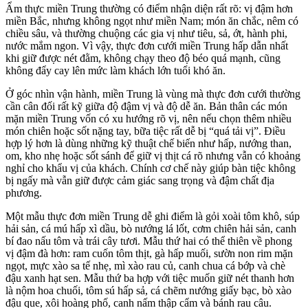
Ẩm thực miền Trung thường có điểm nhận diện rất rõ: vị đậm hơn
miền Bắc, nhưng không ngọt như miền Nam; món ăn chắc, nêm có
chiều sâu, và thường chuộng các gia vị như tiêu, sả, ớt, hành phi,
nước mắm ngon. Vì vậy, thực đơn cưới miền Trung hấp dẫn nhất
khi giữ được nét đằm, không chạy theo độ béo quá mạnh, cũng
không đẩy cay lên mức làm khách lớn tuổi khó ăn.
Ở góc nhìn vận hành, miền Trung là vùng mà thực đơn cưới thường
cần cân đối rất kỹ giữa độ đậm vị và độ dễ ăn. Bản thân các món
mặn miền Trung vốn có xu hướng rõ vị, nên nếu chọn thêm nhiều
món chiên hoặc sốt nặng tay, bữa tiệc rất dễ bị “quá tải vị”. Điều
hợp lý hơn là dùng những kỹ thuật chế biến như hấp, nướng than,
om, kho nhẹ hoặc sốt sánh để giữ vị thịt cá rõ nhưng vẫn có khoảng
nghỉ cho khẩu vị của khách. Chính cơ chế này giúp bàn tiệc không
bị ngấy mà vẫn giữ được cảm giác sang trọng và đậm chất địa
phương.
Một mẫu thực đơn miền Trung dễ ghi điểm là gỏi xoài tôm khô, súp
hải sản, cá mú hấp xì dầu, bò nướng lá lốt, cơm chiên hải sản, canh
bí đao nấu tôm và trái cây tươi. Mẫu thứ hai có thể thiên về phong
vị đậm đà hơn: ram cuốn tôm thịt, gà hấp muối, sườn non rim mặn
ngọt, mực xào sa tế nhẹ, mì xào rau củ, canh chua cá bớp và chè
đậu xanh hạt sen. Mẫu thứ ba hợp với tiệc muốn giữ nét thanh hơn
là nộm hoa chuối, tôm sú hấp sả, cá chẽm nướng giấy bạc, bò xào
đậu que, xôi hoàng phố, canh nấm thập cẩm và bánh rau câu.