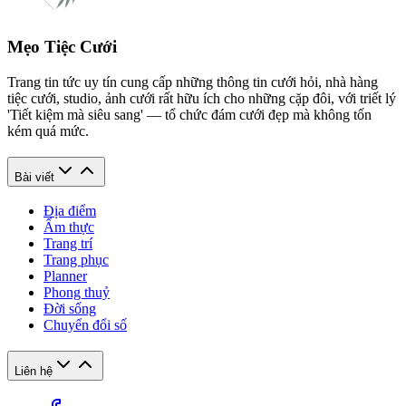
Mẹo Tiệc Cưới
Trang tin tức uy tín cung cấp những thông tin cưới hỏi, nhà hàng
tiệc cưới, studio, ảnh cưới rất hữu ích cho những cặp đôi, với triết lý
'Tiết kiệm mà siêu sang' — tổ chức đám cưới đẹp mà không tốn
kém quá mức.
Bài viết
Địa điểm
Ẩm thực
Trang trí
Trang phục
Planner
Phong thuỷ
Đời sống
Chuyển đổi số
Liên hệ