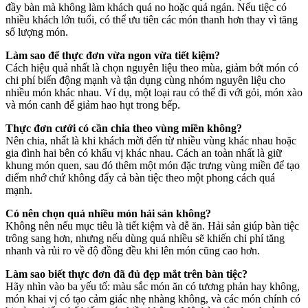
đầy bàn mà không làm khách quá no hoặc quá ngán. Nếu tiệc có
nhiều khách lớn tuổi, có thể ưu tiên các món thanh hơn thay vì tăng
số lượng món.
Làm sao để thực đơn vừa ngon vừa tiết kiệm?
Cách hiệu quả nhất là chọn nguyên liệu theo mùa, giảm bớt món có
chi phí biến động mạnh và tận dụng cùng nhóm nguyên liệu cho
nhiều món khác nhau. Ví dụ, một loại rau có thể đi với gỏi, món xào
và món canh để giảm hao hụt trong bếp.
Thực đơn cưới có cần chia theo vùng miền không?
Nên chia, nhất là khi khách mời đến từ nhiều vùng khác nhau hoặc
gia đình hai bên có khẩu vị khác nhau. Cách an toàn nhất là giữ
khung món quen, sau đó thêm một món đặc trưng vùng miền để tạo
điểm nhớ chứ không đẩy cả bàn tiệc theo một phong cách quá
mạnh.
Có nên chọn quá nhiều món hải sản không?
Không nên nếu mục tiêu là tiết kiệm và dễ ăn. Hải sản giúp bàn tiệc
trông sang hơn, nhưng nếu dùng quá nhiều sẽ khiến chi phí tăng
nhanh và rủi ro về độ đồng đều khi lên món cũng cao hơn.
Làm sao biết thực đơn đã đủ đẹp mắt trên bàn tiệc?
Hãy nhìn vào ba yếu tố: màu sắc món ăn có tương phản hay không,
món khai vị có tạo cảm giác nhẹ nhàng không, và các món chính có