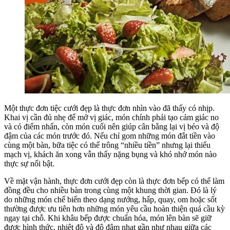
Một thực đơn tiệc cưới đẹp là thực đơn nhìn vào đã thấy có nhịp.
Khai vị cần đủ nhẹ để mở vị giác, món chính phải tạo cảm giác no
và có điểm nhấn, còn món cuối nên giúp cân bằng lại vị béo và độ
đậm của các món trước đó. Nếu chỉ gom những món đắt tiền vào
cùng một bàn, bữa tiệc có thể trông “nhiều tiền” nhưng lại thiếu
mạch vị, khách ăn xong vẫn thấy nặng bụng và khó nhớ món nào
thực sự nổi bật.
Về mặt vận hành, thực đơn cưới đẹp còn là thực đơn bếp có thể làm
đồng đều cho nhiều bàn trong cùng một khung thời gian. Đó là lý
do những món chế biến theo dạng nướng, hấp, quay, om hoặc sốt
thường được ưu tiên hơn những món yêu cầu hoàn thiện quá cầu kỳ
ngay tại chỗ. Khi khâu bếp được chuẩn hóa, món lên bàn sẽ giữ
được hình thức, nhiệt độ và độ đậm nhạt gần như nhau giữa các