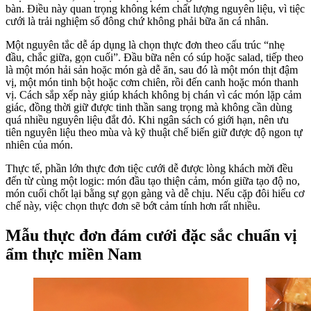
bàn. Điều này quan trọng không kém chất lượng nguyên liệu, vì tiệc
cưới là trải nghiệm số đông chứ không phải bữa ăn cá nhân.
Một nguyên tắc dễ áp dụng là chọn thực đơn theo cấu trúc “nhẹ
đầu, chắc giữa, gọn cuối”. Đầu bữa nên có súp hoặc salad, tiếp theo
là một món hải sản hoặc món gà dễ ăn, sau đó là một món thịt đậm
vị, một món tinh bột hoặc cơm chiên, rồi đến canh hoặc món thanh
vị. Cách sắp xếp này giúp khách không bị chán vì các món lặp cảm
giác, đồng thời giữ được tinh thần sang trọng mà không cần dùng
quá nhiều nguyên liệu đắt đỏ. Khi ngân sách có giới hạn, nên ưu
tiên nguyên liệu theo mùa và kỹ thuật chế biến giữ được độ ngon tự
nhiên của món.
Thực tế, phần lớn thực đơn tiệc cưới dễ được lòng khách mời đều
đến từ cùng một logic: món đầu tạo thiện cảm, món giữa tạo độ no,
món cuối chốt lại bằng sự gọn gàng và dễ chịu. Nếu cặp đôi hiểu cơ
chế này, việc chọn thực đơn sẽ bớt cảm tính hơn rất nhiều.
Mẫu thực đơn đám cưới đặc sắc chuẩn vị
ẩm thực miền Nam