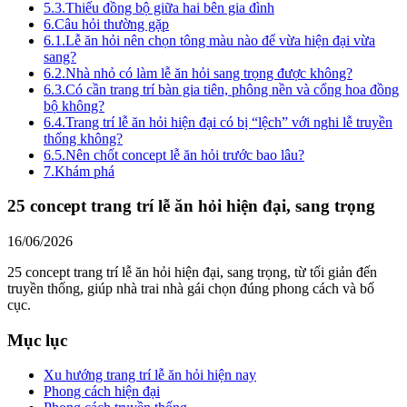
5.3.
Thiếu đồng bộ giữa hai bên gia đình
6.
Câu hỏi thường gặp
6.1.
Lễ ăn hỏi nên chọn tông màu nào để vừa hiện đại vừa
sang?
6.2.
Nhà nhỏ có làm lễ ăn hỏi sang trọng được không?
6.3.
Có cần trang trí bàn gia tiên, phông nền và cổng hoa đồng
bộ không?
6.4.
Trang trí lễ ăn hỏi hiện đại có bị “lệch” với nghi lễ truyền
thống không?
6.5.
Nên chốt concept lễ ăn hỏi trước bao lâu?
7.
Khám phá
25 concept trang trí lễ ăn hỏi hiện đại, sang trọng
16/06/2026
25 concept trang trí lễ ăn hỏi hiện đại, sang trọng, từ tối giản đến
truyền thống, giúp nhà trai nhà gái chọn đúng phong cách và bố
cục.
Mục lục
Xu hướng trang trí lễ ăn hỏi hiện nay
Phong cách hiện đại