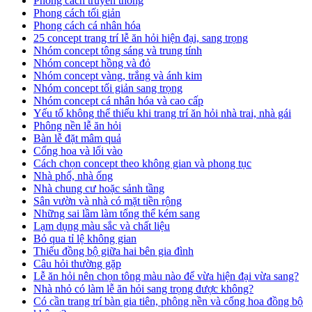
Phong cách truyền thống
Phong cách tối giản
Phong cách cá nhân hóa
25 concept trang trí lễ ăn hỏi hiện đại, sang trọng
Nhóm concept tông sáng và trung tính
Nhóm concept hồng và đỏ
Nhóm concept vàng, trắng và ánh kim
Nhóm concept tối giản sang trọng
Nhóm concept cá nhân hóa và cao cấp
Yếu tố không thể thiếu khi trang trí ăn hỏi nhà trai, nhà gái
Phông nền lễ ăn hỏi
Bàn lễ đặt mâm quả
Cổng hoa và lối vào
Cách chọn concept theo không gian và phong tục
Nhà phố, nhà ống
Nhà chung cư hoặc sảnh tầng
Sân vườn và nhà có mặt tiền rộng
Những sai lầm làm tổng thể kém sang
Lạm dụng màu sắc và chất liệu
Bỏ qua tỉ lệ không gian
Thiếu đồng bộ giữa hai bên gia đình
Câu hỏi thường gặp
Lễ ăn hỏi nên chọn tông màu nào để vừa hiện đại vừa sang?
Nhà nhỏ có làm lễ ăn hỏi sang trọng được không?
Có cần trang trí bàn gia tiên, phông nền và cổng hoa đồng bộ