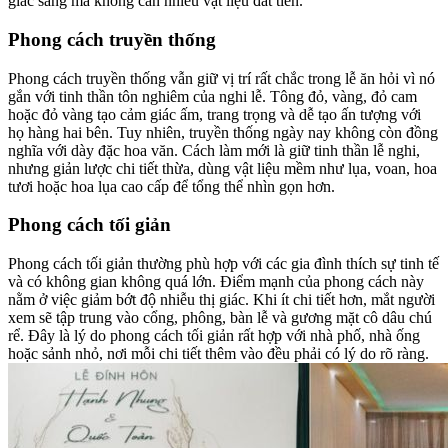
giác sang mà không cần nhiều vật liệu đắt tiền.
Phong cách truyền thống
Phong cách truyền thống vẫn giữ vị trí rất chắc trong lễ ăn hỏi vì nó
gắn với tinh thần tôn nghiêm của nghi lễ. Tông đỏ, vàng, đỏ cam
hoặc đỏ vàng tạo cảm giác ấm, trang trọng và dễ tạo ấn tượng với
họ hàng hai bên. Tuy nhiên, truyền thống ngày nay không còn đồng
nghĩa với dày đặc hoa văn. Cách làm mới là giữ tinh thần lễ nghi,
nhưng giản lược chi tiết thừa, dùng vật liệu mềm như lụa, voan, hoa
tươi hoặc hoa lụa cao cấp để tổng thể nhìn gọn hơn.
Phong cách tối giản
Phong cách tối giản thường phù hợp với các gia đình thích sự tinh tế
và có không gian không quá lớn. Điểm mạnh của phong cách này
nằm ở việc giảm bớt độ nhiễu thị giác. Khi ít chi tiết hơn, mắt người
xem sẽ tập trung vào cổng, phông, bàn lễ và gương mặt cô dâu chú
rể. Đây là lý do phong cách tối giản rất hợp với nhà phố, nhà ống
hoặc sảnh nhỏ, nơi mỗi chi tiết thêm vào đều phải có lý do rõ ràng.