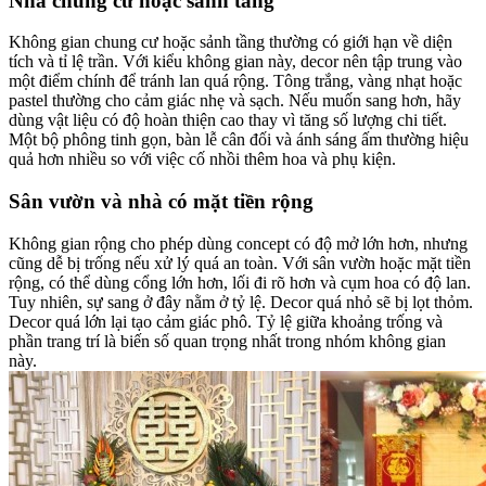
Nhà chung cư hoặc sảnh tầng
Không gian chung cư hoặc sảnh tầng thường có giới hạn về diện
tích và tỉ lệ trần. Với kiểu không gian này, decor nên tập trung vào
một điểm chính để tránh lan quá rộng. Tông trắng, vàng nhạt hoặc
pastel thường cho cảm giác nhẹ và sạch. Nếu muốn sang hơn, hãy
dùng vật liệu có độ hoàn thiện cao thay vì tăng số lượng chi tiết.
Một bộ phông tinh gọn, bàn lễ cân đối và ánh sáng ấm thường hiệu
quả hơn nhiều so với việc cố nhồi thêm hoa và phụ kiện.
Sân vườn và nhà có mặt tiền rộng
Không gian rộng cho phép dùng concept có độ mở lớn hơn, nhưng
cũng dễ bị trống nếu xử lý quá an toàn. Với sân vườn hoặc mặt tiền
rộng, có thể dùng cổng lớn hơn, lối đi rõ hơn và cụm hoa có độ lan.
Tuy nhiên, sự sang ở đây nằm ở tỷ lệ. Decor quá nhỏ sẽ bị lọt thỏm.
Decor quá lớn lại tạo cảm giác phô. Tỷ lệ giữa khoảng trống và
phần trang trí là biến số quan trọng nhất trong nhóm không gian
này.