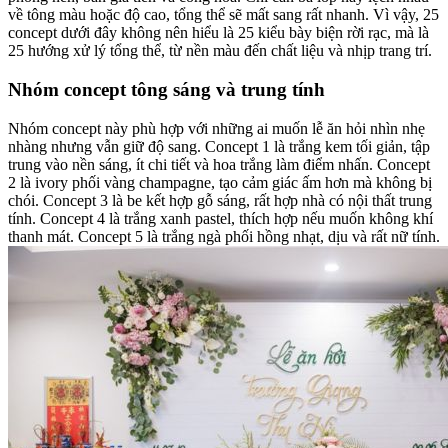
về tông màu hoặc độ cao, tổng thể sẽ mất sang rất nhanh. Vì vậy, 25
concept dưới đây không nên hiểu là 25 kiểu bày biện rời rạc, mà là
25 hướng xử lý tổng thể, từ nền màu đến chất liệu và nhịp trang trí.
Nhóm concept tông sáng và trung tính
Nhóm concept này phù hợp với những ai muốn lễ ăn hỏi nhìn nhẹ
nhàng nhưng vẫn giữ độ sang. Concept 1 là trắng kem tối giản, tập
trung vào nền sáng, ít chi tiết và hoa trắng làm điểm nhấn. Concept
2 là ivory phối vàng champagne, tạo cảm giác ấm hơn mà không bị
chói. Concept 3 là be kết hợp gỗ sáng, rất hợp nhà có nội thất trung
tính. Concept 4 là trắng xanh pastel, thích hợp nếu muốn không khí
thanh mát. Concept 5 là trắng ngà phối hồng nhạt, dịu và rất nữ tính.