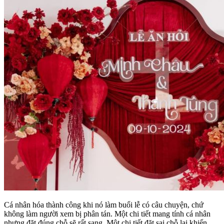
Cá nhân hóa thành công khi nó làm buổi lễ có câu chuyện, chứ
không làm người xem bị phân tán. Một chi tiết mang tính cá nhân
nhưng đặt đúng chỗ sẽ rất sang. Một chi tiết đặt sai chỗ lại khiến