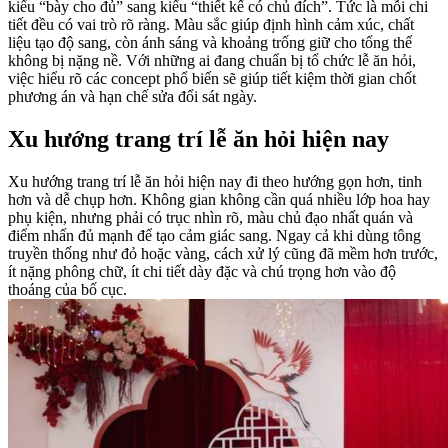
kiểu “bày cho đủ” sang kiểu “thiết kế có chủ đích”. Tức là mỗi chi
tiết đều có vai trò rõ ràng. Màu sắc giúp định hình cảm xúc, chất
liệu tạo độ sang, còn ánh sáng và khoảng trống giữ cho tổng thể
không bị nặng nề. Với những ai đang chuẩn bị tổ chức lễ ăn hỏi,
việc hiểu rõ các concept phổ biến sẽ giúp tiết kiệm thời gian chốt
phương án và hạn chế sửa đổi sát ngày.
Xu hướng trang trí lễ ăn hỏi hiện nay
Xu hướng trang trí lễ ăn hỏi hiện nay đi theo hướng gọn hơn, tinh
hơn và dễ chụp hơn. Không gian không cần quá nhiều lớp hoa hay
phụ kiện, nhưng phải có trục nhìn rõ, màu chủ đạo nhất quán và
điểm nhấn đủ mạnh để tạo cảm giác sang. Ngay cả khi dùng tông
truyền thống như đỏ hoặc vàng, cách xử lý cũng đã mềm hơn trước,
ít nặng phông chữ, ít chi tiết dày đặc và chú trọng hơn vào độ
thoáng của bố cục.