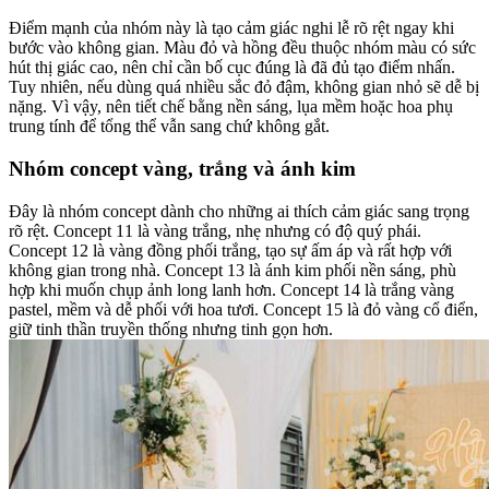
Điểm mạnh của nhóm này là tạo cảm giác nghi lễ rõ rệt ngay khi
bước vào không gian. Màu đỏ và hồng đều thuộc nhóm màu có sức
hút thị giác cao, nên chỉ cần bố cục đúng là đã đủ tạo điểm nhấn.
Tuy nhiên, nếu dùng quá nhiều sắc đỏ đậm, không gian nhỏ sẽ dễ bị
nặng. Vì vậy, nên tiết chế bằng nền sáng, lụa mềm hoặc hoa phụ
trung tính để tổng thể vẫn sang chứ không gắt.
Nhóm concept vàng, trắng và ánh kim
Đây là nhóm concept dành cho những ai thích cảm giác sang trọng
rõ rệt. Concept 11 là vàng trắng, nhẹ nhưng có độ quý phái.
Concept 12 là vàng đồng phối trắng, tạo sự ấm áp và rất hợp với
không gian trong nhà. Concept 13 là ánh kim phối nền sáng, phù
hợp khi muốn chụp ảnh long lanh hơn. Concept 14 là trắng vàng
pastel, mềm và dễ phối với hoa tươi. Concept 15 là đỏ vàng cổ điển,
giữ tinh thần truyền thống nhưng tinh gọn hơn.