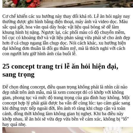
Cơ chế khiến các xu hướng này thay đổi khá rõ. Lễ ăn hỏi ngày nay
thường được ghi hình bằng điện thoại, máy ảnh và video dọc. Màu
sắc quá gắt, hoa văn quá dày hoặc vật liệu quá bóng sẽ dễ làm
khung hình bị nặng. Ngược lại, các phối màu có độ chuyển mềm,
bố cục có khoảng thở và vật liệu phản sáng vừa phải sẽ cho ảnh đẹp
hơn ở cả chụp ngang lẫn chụp dọc. Nói cách khác, xu hướng hiện
đại không đơn thuần là đổi gu thẩm mỹ, mà là thích nghi với cách
con người lưu giữ hình ảnh của buổi lễ.
25 concept trang trí lễ ăn hỏi hiện đại,
sang trọng
Để chọn đúng concept, điều quan trọng không phải là nhìn cái nào
đẹp nhất trên ảnh mẫu, mà là xem concept đó có khớp với không
gian, phong tục và mức độ trang trọng của gia đình hay không. Một
concept hợp lý phải giải được ba vấn đề cùng lúc: tạo cảm giác sang
khi đứng trực tiếp ngoài đời, lên ảnh rõ ràng khi chụp cận và toàn
cảnh, đồng thời không làm không gian bị nghẹt. Khi ba điều này
khớp nhau, lễ ăn hỏi sẽ vừa đẹp vừa bền về cảm xúc, không bị “lố”
hay quá nhẹ.