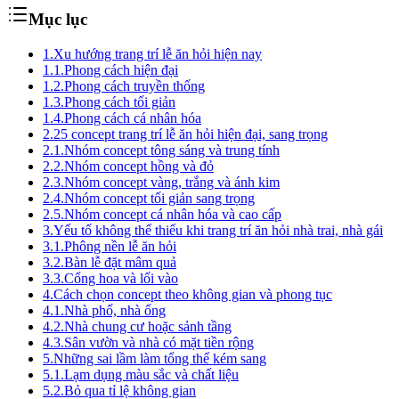
Mục lục
1.
Xu hướng trang trí lễ ăn hỏi hiện nay
1.1.
Phong cách hiện đại
1.2.
Phong cách truyền thống
1.3.
Phong cách tối giản
1.4.
Phong cách cá nhân hóa
2.
25 concept trang trí lễ ăn hỏi hiện đại, sang trọng
2.1.
Nhóm concept tông sáng và trung tính
2.2.
Nhóm concept hồng và đỏ
2.3.
Nhóm concept vàng, trắng và ánh kim
2.4.
Nhóm concept tối giản sang trọng
2.5.
Nhóm concept cá nhân hóa và cao cấp
3.
Yếu tố không thể thiếu khi trang trí ăn hỏi nhà trai, nhà gái
3.1.
Phông nền lễ ăn hỏi
3.2.
Bàn lễ đặt mâm quả
3.3.
Cổng hoa và lối vào
4.
Cách chọn concept theo không gian và phong tục
4.1.
Nhà phố, nhà ống
4.2.
Nhà chung cư hoặc sảnh tầng
4.3.
Sân vườn và nhà có mặt tiền rộng
5.
Những sai lầm làm tổng thể kém sang
5.1.
Lạm dụng màu sắc và chất liệu
5.2.
Bỏ qua tỉ lệ không gian