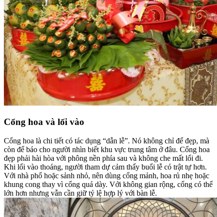
Cổng hoa và lối vào
Cổng hoa là chi tiết có tác dụng “dẫn lễ”. Nó không chỉ để đẹp, mà
còn để báo cho người nhìn biết khu vực trung tâm ở đâu. Cổng hoa
đẹp phải hài hòa với phông nền phía sau và không che mất lối đi.
Khi lối vào thoáng, người tham dự cảm thấy buổi lễ có trật tự hơn.
Với nhà phố hoặc sảnh nhỏ, nên dùng cổng mảnh, hoa rủ nhẹ hoặc
khung cong thay vì cổng quá dày. Với không gian rộng, cổng có thể
lớn hơn nhưng vẫn cần giữ tỷ lệ hợp lý với bàn lễ.