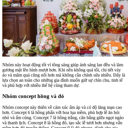
Nhóm này hoạt động tốt vì tông sáng giúp ánh sáng lan đều và làm
gương mặt lên hình mượt hơn. Khi nền không quá tối, chi tiết váy
áo và mâm quả cũng nổi hơn mà không cần chỉnh sửa nhiều. Đây là
lựa chọn an toàn cho những gia đình muốn giữ sự chỉn chu, tinh tế
và phù hợp với nhiều thế hệ cùng tham dự.
Nhóm concept hồng và đỏ
Nhóm concept này thiên về cảm xúc ấm áp và có độ lãng mạn cao
hơn. Concept 6 là hồng phấn với hoa lụa mềm, phù hợp lễ ăn hỏi
nhỏ và ấm cúng. Concept 7 là hồng trắng, cân bằng giữa ngọt ngào
và thanh lịch. Concept 8 là hồng đỏ, tạo sắc lễ tươi hơn nhưng vẫn
mềm hơn đỏ truyền thống. Concept 9 là đỏ nhung, dành cho gia