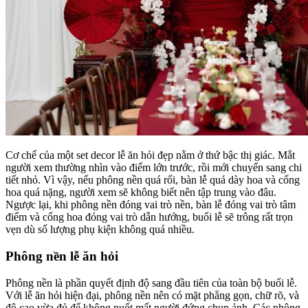
Cơ chế của một set decor lễ ăn hỏi đẹp nằm ở thứ bậc thị giác. Mắt
người xem thường nhìn vào điểm lớn trước, rồi mới chuyển sang chi
tiết nhỏ. Vì vậy, nếu phông nền quá rối, bàn lễ quá dày hoa và cổng
hoa quá nặng, người xem sẽ không biết nên tập trung vào đâu.
Ngược lại, khi phông nền đóng vai trò nền, bàn lễ đóng vai trò tâm
điểm và cổng hoa đóng vai trò dẫn hướng, buổi lễ sẽ trông rất trọn
vẹn dù số lượng phụ kiện không quá nhiều.
Phông nền lễ ăn hỏi
Phông nền là phần quyết định độ sang đầu tiên của toàn bộ buổi lễ.
Với lễ ăn hỏi hiện đại, phông nền nên có mặt phẳng gọn, chữ rõ, và
độ cao vừa đủ để không nuốt mất người đứng chụp ảnh. Các phông