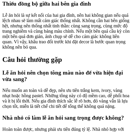
Thiếu đồng bộ giữa hai bên gia đình
Lễ ăn hỏi là sự kết nối của hai gia đình, nên hai không gian nếu quá
lệch nhau sẽ làm mất cảm giác thống nhất. Không cần hai bên giống
hệt, nhưng nên thống nhất tinh thần: cùng sang trọng, cùng mức độ
trang nghiêm và cùng bảng màu chính. Nếu một bên quá cầu kỳ còn
một bên quá đơn giản, ảnh chụp sẽ dễ cho cảm giác không liên
quan. Vì vậy, khâu trao đổi trước khi đặt decor là bước quan trọng
không nên bỏ qua.
Câu hỏi thường gặp
Lễ ăn hỏi nên chọn tông màu nào để vừa hiện đại
vừa sang?
Nếu muốn an toàn và dễ đẹp, nên ưu tiên trắng kem, ivory, vàng
nhạt hoặc hồng pastel. Những tông này có độ mềm cao, dễ phối hoa
và ít bị lỗi thời. Nếu gia đình thích sắc lễ rõ hơn, đỏ vàng vẫn là lựa
chọn tốt, miễn là tiết chế chi tiết để tổng thể không quá nặng.
Nhà nhỏ có làm lễ ăn hỏi sang trọng được không?
Hoàn toàn được, nhưng phải ưu tiên đúng tỷ lệ. Nhà nhỏ hợp với