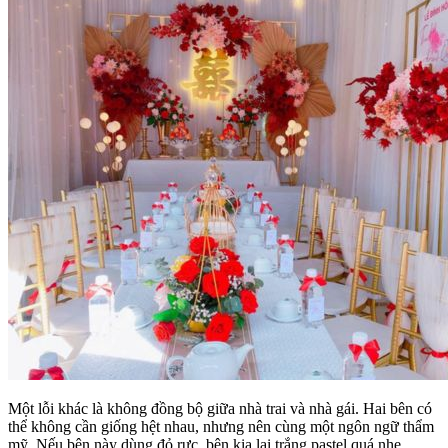
Một lỗi khác là không đồng bộ giữa nhà trai và nhà gái. Hai bên có
thể không cần giống hệt nhau, nhưng nên cùng một ngôn ngữ thẩm
mỹ. Nếu bên này dùng đỏ rực, bên kia lại trắng pastel quá nhẹ,