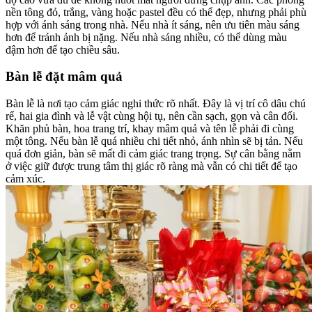
nền tông đỏ, trắng, vàng hoặc pastel đều có thể đẹp, nhưng phải phù
hợp với ánh sáng trong nhà. Nếu nhà ít sáng, nên ưu tiên màu sáng
hơn để tránh ảnh bị nặng. Nếu nhà sáng nhiều, có thể dùng màu
đậm hơn để tạo chiều sâu.
Bàn lễ đặt mâm quả
Bàn lễ là nơi tạo cảm giác nghi thức rõ nhất. Đây là vị trí cô dâu chú
rể, hai gia đình và lễ vật cùng hội tụ, nên cần sạch, gọn và cân đối.
Khăn phủ bàn, hoa trang trí, khay mâm quả và tên lễ phải đi cùng
một tông. Nếu bàn lễ quá nhiều chi tiết nhỏ, ánh nhìn sẽ bị tản. Nếu
quá đơn giản, bàn sẽ mất đi cảm giác trang trọng. Sự cân bằng nằm
ở việc giữ được trung tâm thị giác rõ ràng mà vẫn có chi tiết để tạo
cảm xúc.