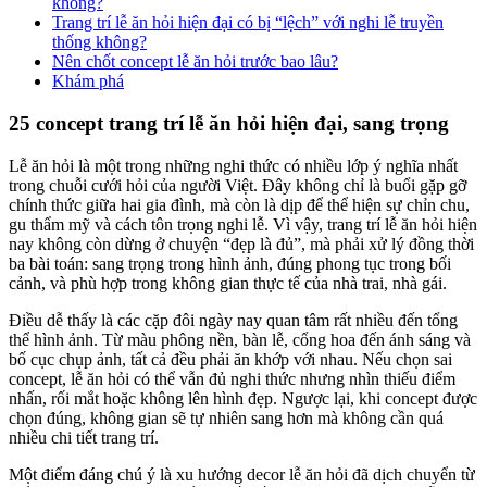
không?
Trang trí lễ ăn hỏi hiện đại có bị “lệch” với nghi lễ truyền
thống không?
Nên chốt concept lễ ăn hỏi trước bao lâu?
Khám phá
25 concept trang trí lễ ăn hỏi hiện đại, sang trọng
Lễ ăn hỏi là một trong những nghi thức có nhiều lớp ý nghĩa nhất
trong chuỗi cưới hỏi của người Việt. Đây không chỉ là buổi gặp gỡ
chính thức giữa hai gia đình, mà còn là dịp để thể hiện sự chỉn chu,
gu thẩm mỹ và cách tôn trọng nghi lễ. Vì vậy, trang trí lễ ăn hỏi hiện
nay không còn dừng ở chuyện “đẹp là đủ”, mà phải xử lý đồng thời
ba bài toán: sang trọng trong hình ảnh, đúng phong tục trong bối
cảnh, và phù hợp trong không gian thực tế của nhà trai, nhà gái.
Điều dễ thấy là các cặp đôi ngày nay quan tâm rất nhiều đến tổng
thể hình ảnh. Từ màu phông nền, bàn lễ, cổng hoa đến ánh sáng và
bố cục chụp ảnh, tất cả đều phải ăn khớp với nhau. Nếu chọn sai
concept, lễ ăn hỏi có thể vẫn đủ nghi thức nhưng nhìn thiếu điểm
nhấn, rối mắt hoặc không lên hình đẹp. Ngược lại, khi concept được
chọn đúng, không gian sẽ tự nhiên sang hơn mà không cần quá
nhiều chi tiết trang trí.
Một điểm đáng chú ý là xu hướng decor lễ ăn hỏi đã dịch chuyển từ