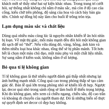
khách mời sẽ thấy như hai sự kiện khác nhau. Trong trang trí cưới
hỏi, sự thống nhất không chỉ nằm ở màu sắc, mà còn ở độ cao của
cổng, kiểu chữ trên phông, độ sáng của hoa và cách bày bàn gia
tiên. Chính sự đồng bộ này làm cho buổi lễ trông tròn trịa.
Lạm dụng màu sắc và chất liệu
Dùng quá nhiều màu cùng lúc là nguyên nhân khiến lễ ăn hỏi nhìn
bị loạn. Về mặt thị giác, mỗi màu mạnh đều đòi hỏi một không gian
đủ sạch để nó “thở”. Nếu vừa dùng đỏ, vàng, hồng, ánh kim và
thêm nhiều loại hoa khác nhau, tổng thể sẽ bị phân mảnh. Tốt hơn
hết là chọn một màu chủ đạo, một màu phụ và một chất liệu nhấn.
Sự sang nằm ở kiểm soát, không nằm ở số lượng.
Bỏ qua tỉ lệ không gian
Tỉ lệ không gian là thứ nhiều người đánh giá thấp nhất nhưng lại
ảnh hưởng mạnh nhất. Cổng quá cao trong phòng thấp sẽ tạo cảm
giác đè. Bàn lễ quá lớn trong phòng nhỏ sẽ khiến lối đi hẹp. Ngược
lại, decor quá nhỏ trong sảnh rộng sẽ làm buổi lễ thiếu trọng lượng.
Khi đo không gian, nên xem cả chiều ngang, chiều sâu, độ cao trần
và khoảng di chuyển của người tham dự. Đó là những biến số thực
sự quyết định set decor có đẹp hay không.