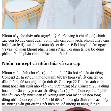
Nhóm này cho thấy một nguyên lý rất rõ: càng ít chi tiết, độ chính
xác của bố cục càng quan trọng. Chỉ cần cổng lệch, phông thiếu cân
hoặc bàn lễ đặt sai tâm là toàn bộ set decor sẽ lộ khuyết điểm ngay.
Vì vậy, tối giản không phải là làm sơ sài. Tối giản là loại bỏ đúng
phần thừa để phần chính được nhìn rõ hơn.
Nhóm concept cá nhân hóa và cao cấp
Nhóm cuối dành cho các cặp đôi muốn lễ ăn hỏi có dấu ấn riêng.
Concept 21 là sử dụng monogram, tức ký hiệu viết tắt của tên cô
dâu chú rể, để tạo nhận diện tinh tế. Concept 22 là thêm ảnh chân
dung hoặc ảnh cưới nhỏ vào khu vực trưng bày. Concept 23 là dùng
hoa theo câu chuyện màu sắc riêng của cặp đôi. Concept 24 là phối
vật liệu cao cấp như voan rủ, khung kim loại mảnh và hoa tông
đồng nhất. Concept 25 là đưa chi tiết văn hóa gia đình vào cách bày
trí, nhưng vẫn giữ đường nét hiện đại để không bị nặng lễ nghi.