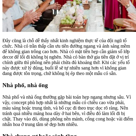
Đây cũng là chỗ dễ thấy nhất kinh nghiệm thực tế của đội ngũ tổ
chức. Nhà có trần thấp cần ưu tiên đường ngang và ánh sáng mềm
để không gian trông cao hơn. Nhà có mặt tiền hẹp cần giảm số lớp
decor để lối đi không bị nghẽn. Nhà có bàn thờ gia tiên đặt ở vị trí
chính giữa thì phông nền phải chừa đủ khoảng thở. Khi các yếu tố
này được xử lý đúng, buổi lễ sẽ tự nhiên sang hơn vì không gian
đang được tôn trọng, chứ không bị ép theo một mẫu có sẵn.
Nhà phố, nhà ống
Nhà phố và nhà ống thường gặp bài toán hẹp ngang nhưng sâu. Vì
vậy, concept phù hợp nhất là những mẫu có chiều cao vừa phải,
màu sáng hoặc trung tính, và bố cục đi theo trục dọc rõ ràng. Nên
tránh quá nhiều mảng hoa dày ở hai bên, vì điều đó làm lối đi bị
chật. Thay vào đó, dùng phông nền mảnh, cổng cong hoặc vài điểm
nhấn hoa ở trung tâm sẽ đẹp hơn nhiều.