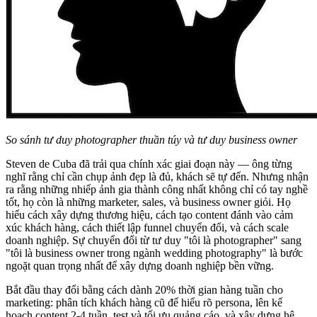
So sánh tư duy photographer thuần túy và tư duy business owner
Steven de Cuba đã trải qua chính xác giai đoạn này — ông từng
nghĩ rằng chỉ cần chụp ảnh đẹp là đủ, khách sẽ tự đến. Nhưng nhận
ra rằng những nhiếp ảnh gia thành công nhất không chỉ có tay nghề
tốt, họ còn là những marketer, sales, và business owner giỏi. Họ
hiểu cách xây dựng thương hiệu, cách tạo content đánh vào cảm
xúc khách hàng, cách thiết lập funnel chuyển đổi, và cách scale
doanh nghiệp. Sự chuyển đổi từ tư duy "tôi là photographer" sang
"tôi là business owner trong ngành wedding photography" là bước
ngoặt quan trọng nhất để xây dựng doanh nghiệp bền vững.
Bắt đầu thay đổi bằng cách dành 20% thời gian hàng tuần cho
marketing: phân tích khách hàng cũ để hiểu rõ persona, lên kế
hoạch content 2-4 tuần, test và tối ưu quảng cáo, và xây dựng hệ