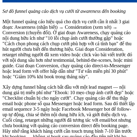
Sơ đồ funnel quảng cáo dịch vụ cưới từ awareness đến booking
Một funnel quảng cáo hiệu quả cho dịch vụ cưới cần ít nhất 3 giai
đoạn: Awareness (nhận biết) → Consideration (xem xét) →
Conversion (chuyển đổi). Ở giai đoạn Awareness, chạy quảng cáo
nội dung hữu ích như "10 lỗi chụp ảnh cưới thường gặp" hoặc
"Cách chọn phong cách chụp cưới phù hợp với cá tính bạn" để thu
hút người chưa biết đến thương hiệu. Giai đoạn Consideration,
retarget những người đã xem video hoặc click vào bài viết trước đó
với nội dung sâu hơn như testimonial, behind-the-scenes, hoặc mini
guide. Giai đoạn Conversion, chạy quảng cáo direct-to-Messenger
hoặc lead form với offer hấp dẫn như "Tư vấn miễn phí 30 phút"
hoặc "Giảm 10% khi book trong tháng này".
Xây dựng funnel bằng cách bắt đầu với một lead magnet — nội
dung giá trị miễn phí như "Ebook: 10 mẹo chụp ảnh cưới đẹp" hoặc
"Checklist chuẩn bị cho ngày cưới". Chạy quảng cáo để thu thập
email hoặc phone số qua Messenger hoặc lead form. Sau đó thiết lập
email sequence 3-5 ngày hoặc Facebook Messenger bot để follow-
up tự động, chia sẻ thêm nội dung hữu ích, và giới thiệu dịch vụ.
Cuối cùng, retarget những người đã tương tác với email/bot nhưng
chưa booking với quảng cáo conversion direct đến booking page.
Hãy nhớ rằng khách hàng cưới cần touch trung bình 7-10 lần trước
khi booking — không ai book sau quảng cáo đầu tiên trừ khi họ