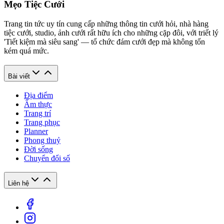
Mẹo Tiệc Cưới
Trang tin tức uy tín cung cấp những thông tin cưới hỏi, nhà hàng
tiệc cưới, studio, ảnh cưới rất hữu ích cho những cặp đôi, với triết lý
'Tiết kiệm mà siêu sang' — tổ chức đám cưới đẹp mà không tốn
kém quá mức.
Bài viết
Địa điểm
Ẩm thực
Trang trí
Trang phục
Planner
Phong thuỷ
Đời sống
Chuyển đổi số
Liên hệ