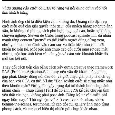
Ví dụ quảng cáo cưới có CTA rõ ràng và nội dung đánh vào nỗi
đau khách hàng
Hình ảnh đẹp chỉ là điều kiện cần, không đủ. Quảng cáo dịch vụ
cưới hiệu quả cần giải quyết "nỗi đau" của khách hàng: sợ chụp ảnh
xấu, lo không có phong cách phù hợp, ngại giá cao, hoặc sợ không
chuyên nghiệp. Steven de Cuba trong podcast episode 111 đã nhấn
mạnh rằng content "pretty" có thể khiến người dùng dừng xem,
nhưng chỉ content đánh vào cảm xúc và thấu hiểu nhu cầu mới
khiến họ liên hệ. Một bức ảnh chụp cặp đôi cười rạng rỡ đẹp mắt,
nhưng một bức ảnh kèm câu chuyện về cảm xúc khoảnh khắc đó
mới tạo kết nối.
Thay đổi cách tiếp cận bằng cách xây dựng creative theo framework
PAS (Problem-Agitation-Solution): nêu vấn đề khách hàng đang
gặp phải, khuấy động nỗi đau đó, và giới thiệu giải pháp là dịch vụ
của bạn với CTA cụ thể. Ví dụ: "Bạn sợ ảnh cưới sẽ cứng nhắc như
theo khuôn mẫu? Đừng để ngày trọng đại trở thành buổi chụp ảnh
nhàm chán — chụp cùng [Tên] để có ảnh cưới kể câu chuyện tình
yêu thật của bạn, không phải pose ảnh. Đăng ký tư vấn miễn phí
ngay hôm nay!" Thử nghiệm với 3-5 creative khác nhau: video
behind-the-scenes, testimonial từ cặp đôi cũ, gallery ảnh theo từng
phong cách, và carousel hiển thị nhiều gói chụp khác nhau.