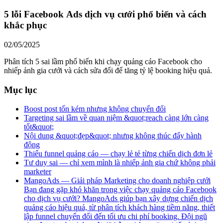
5 lỗi Facebook Ads dịch vụ cưới phổ biến và cách
khắc phục
02/05/2025
Phân tích 5 sai lầm phổ biến khi chạy quảng cáo Facebook cho
nhiếp ảnh gia cưới và cách sửa đổi để tăng tỷ lệ booking hiệu quả.
Mục lục
Boost post tốn kém nhưng không chuyển đổi
Targeting sai lầm về quan niệm &quot;reach càng lớn càng
tốt&quot;
Nội dung &quot;đẹp&quot; nhưng không thúc đẩy hành
động
Thiếu funnel quảng cáo — chạy lẻ tẻ từng chiến dịch đơn lẻ
Tư duy sai — chỉ xem mình là nhiếp ảnh gia chứ không phải
marketer
MangoAds — Giải pháp Marketing cho doanh nghiệp cưới
Bạn đang gặp khó khăn trong việc chạy quảng cáo Facebook
cho dịch vụ cưới? MangoAds giúp bạn xây dựng chiến dịch
quảng cáo hiệu quả, từ phân tích khách hàng tiềm năng, thiết
lập funnel chuyển đổi đến tối ưu chi phí booking. Đội ngũ