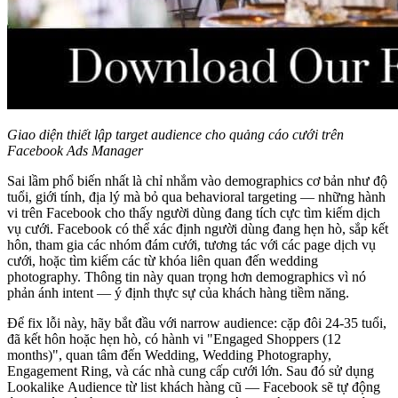
Giao diện thiết lập target audience cho quảng cáo cưới trên
Facebook Ads Manager
Sai lầm phổ biến nhất là chỉ nhắm vào demographics cơ bản như độ
tuổi, giới tính, địa lý mà bỏ qua behavioral targeting — những hành
vi trên Facebook cho thấy người dùng đang tích cực tìm kiếm dịch
vụ cưới. Facebook có thể xác định người dùng đang hẹn hò, sắp kết
hôn, tham gia các nhóm đám cưới, tương tác với các page dịch vụ
cưới, hoặc tìm kiếm các từ khóa liên quan đến wedding
photography. Thông tin này quan trọng hơn demographics vì nó
phản ánh intent — ý định thực sự của khách hàng tiềm năng.
Để fix lỗi này, hãy bắt đầu với narrow audience: cặp đôi 24-35 tuổi,
đã kết hôn hoặc hẹn hò, có hành vi "Engaged Shoppers (12
months)", quan tâm đến Wedding, Wedding Photography,
Engagement Ring, và các nhà cung cấp cưới lớn. Sau đó sử dụng
Lookalike Audience từ list khách hàng cũ — Facebook sẽ tự động