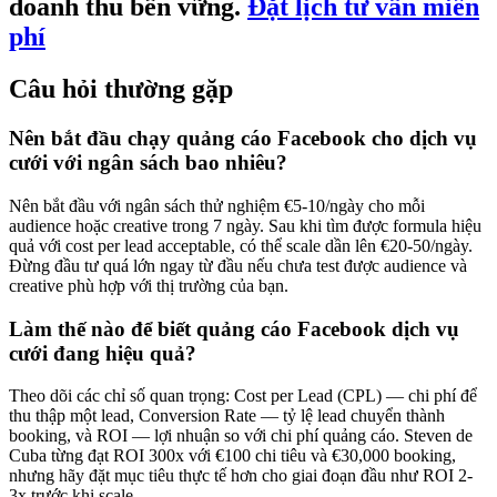
doanh thu bền vững.
Đặt lịch tư vấn miễn
phí
Câu hỏi thường gặp
Nên bắt đầu chạy quảng cáo Facebook cho dịch vụ
cưới với ngân sách bao nhiêu?
Nên bắt đầu với ngân sách thử nghiệm €5-10/ngày cho mỗi
audience hoặc creative trong 7 ngày. Sau khi tìm được formula hiệu
quả với cost per lead acceptable, có thể scale dần lên €20-50/ngày.
Đừng đầu tư quá lớn ngay từ đầu nếu chưa test được audience và
creative phù hợp với thị trường của bạn.
Làm thế nào để biết quảng cáo Facebook dịch vụ
cưới đang hiệu quả?
Theo dõi các chỉ số quan trọng: Cost per Lead (CPL) — chi phí để
thu thập một lead, Conversion Rate — tỷ lệ lead chuyển thành
booking, và ROI — lợi nhuận so với chi phí quảng cáo. Steven de
Cuba từng đạt ROI 300x với €100 chi tiêu và €30,000 booking,
nhưng hãy đặt mục tiêu thực tế hơn cho giai đoạn đầu như ROI 2-
3x trước khi scale.