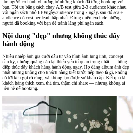
tìm người có hành vi tương tự những khách đã từng booking với
bạn. Tối ưu bằng cách chạy A/B test giữa 2-3 audience khác nhau
với ngân sách nhỏ €10/ngày/audience trong 7 ngày, sau đó scale
audience có cost per lead thấp nhất. Đừng quên exclude những
người đã booking với bạn để tránh lãng phí ngân sách.
Nội dung "đẹp" nhưng không thúc đẩy
hành động
Nhiều nhiếp ảnh gia cưới đầu tư vào hình ảnh lung linh, concept
cầu kỳ, nhưng quảng cáo lại thiếu yếu tố quan trọng nhất — thông
điệp thúc đẩy khách hàng hành động ngay. Họ đăng album ảnh đẹp
nhất nhưng không cho khách hàng biết bước tiếp theo là gì, không
có lời kêu gọi rõ ràng, và không tạo được sự khẩn cấp. Kết quả là
khách hàng thích xem, thả tim, thậm chí share — nhưng không ai
liên hệ để booking.