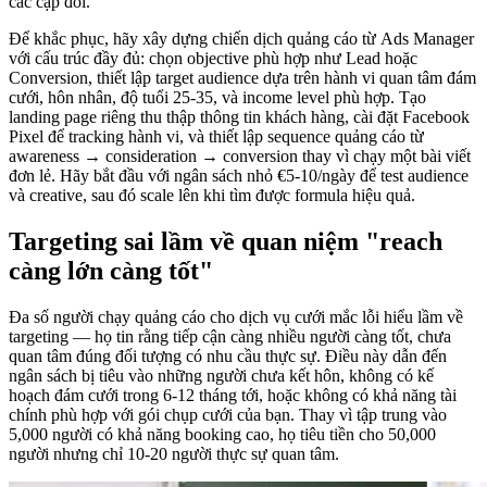
các cặp đôi.
Để khắc phục, hãy xây dựng chiến dịch quảng cáo từ Ads Manager
với cấu trúc đầy đủ: chọn objective phù hợp như Lead hoặc
Conversion, thiết lập target audience dựa trên hành vi quan tâm đám
cưới, hôn nhân, độ tuổi 25-35, và income level phù hợp. Tạo
landing page riêng thu thập thông tin khách hàng, cài đặt Facebook
Pixel để tracking hành vi, và thiết lập sequence quảng cáo từ
awareness → consideration → conversion thay vì chạy một bài viết
đơn lẻ. Hãy bắt đầu với ngân sách nhỏ €5-10/ngày để test audience
và creative, sau đó scale lên khi tìm được formula hiệu quả.
Targeting sai lầm về quan niệm "reach
càng lớn càng tốt"
Đa số người chạy quảng cáo cho dịch vụ cưới mắc lỗi hiểu lầm về
targeting — họ tin rằng tiếp cận càng nhiều người càng tốt, chưa
quan tâm đúng đối tượng có nhu cầu thực sự. Điều này dẫn đến
ngân sách bị tiêu vào những người chưa kết hôn, không có kế
hoạch đám cưới trong 6-12 tháng tới, hoặc không có khả năng tài
chính phù hợp với gói chụp cưới của bạn. Thay vì tập trung vào
5,000 người có khả năng booking cao, họ tiêu tiền cho 50,000
người nhưng chỉ 10-20 người thực sự quan tâm.