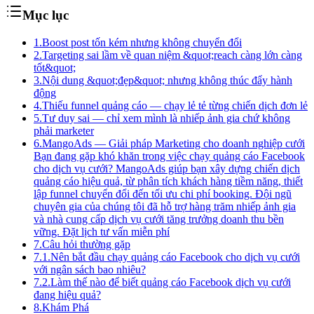
Mục lục
1.
Boost post tốn kém nhưng không chuyển đổi
2.
Targeting sai lầm về quan niệm &quot;reach càng lớn càng
tốt&quot;
3.
Nội dung &quot;đẹp&quot; nhưng không thúc đẩy hành
động
4.
Thiếu funnel quảng cáo — chạy lẻ tẻ từng chiến dịch đơn lẻ
5.
Tư duy sai — chỉ xem mình là nhiếp ảnh gia chứ không
phải marketer
6.
MangoAds — Giải pháp Marketing cho doanh nghiệp cưới
Bạn đang gặp khó khăn trong việc chạy quảng cáo Facebook
cho dịch vụ cưới? MangoAds giúp bạn xây dựng chiến dịch
quảng cáo hiệu quả, từ phân tích khách hàng tiềm năng, thiết
lập funnel chuyển đổi đến tối ưu chi phí booking. Đội ngũ
chuyên gia của chúng tôi đã hỗ trợ hàng trăm nhiếp ảnh gia
và nhà cung cấp dịch vụ cưới tăng trưởng doanh thu bền
vững. Đặt lịch tư vấn miễn phí
7.
Câu hỏi thường gặp
7.1.
Nên bắt đầu chạy quảng cáo Facebook cho dịch vụ cưới
với ngân sách bao nhiêu?
7.2.
Làm thế nào để biết quảng cáo Facebook dịch vụ cưới
đang hiệu quả?
8.
Khám Phá