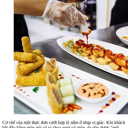
Cơ chế của một thực đơn cưới hợp lý nằm ở nhịp vị giác. Khi khách
bắt đầu bằng món gỏi có vị chua ngọt và giòn, dạ dày được “mở