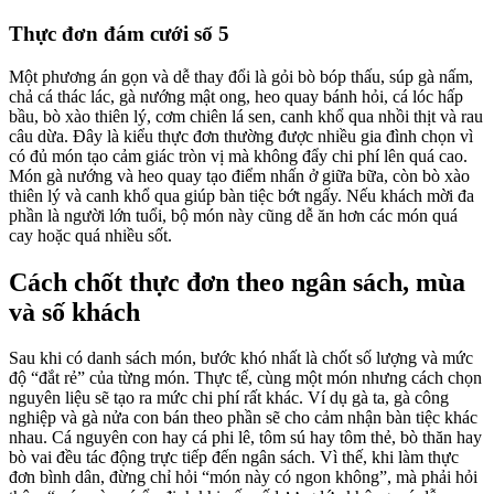
Thực đơn đám cưới số 5
Một phương án gọn và dễ thay đổi là gỏi bò bóp thấu, súp gà nấm,
chả cá thác lác, gà nướng mật ong, heo quay bánh hỏi, cá lóc hấp
bầu, bò xào thiên lý, cơm chiên lá sen, canh khổ qua nhồi thịt và rau
câu dừa. Đây là kiểu thực đơn thường được nhiều gia đình chọn vì
có đủ món tạo cảm giác tròn vị mà không đẩy chi phí lên quá cao.
Món gà nướng và heo quay tạo điểm nhấn ở giữa bữa, còn bò xào
thiên lý và canh khổ qua giúp bàn tiệc bớt ngấy. Nếu khách mời đa
phần là người lớn tuổi, bộ món này cũng dễ ăn hơn các món quá
cay hoặc quá nhiều sốt.
Cách chốt thực đơn theo ngân sách, mùa
và số khách
Sau khi có danh sách món, bước khó nhất là chốt số lượng và mức
độ “đắt rẻ” của từng món. Thực tế, cùng một món nhưng cách chọn
nguyên liệu sẽ tạo ra mức chi phí rất khác. Ví dụ gà ta, gà công
nghiệp và gà nửa con bán theo phần sẽ cho cảm nhận bàn tiệc khác
nhau. Cá nguyên con hay cá phi lê, tôm sú hay tôm thẻ, bò thăn hay
bò vai đều tác động trực tiếp đến ngân sách. Vì thế, khi làm thực
đơn bình dân, đừng chỉ hỏi “món này có ngon không”, mà phải hỏi