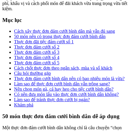
phí, khẩu vị và cách phối món để đãi khách vừa trang trọng vừa tiết
kiệm.
Mục lục
Cách xây thực đơn đám cưới bình dân mà vẫn đủ sang
50 món nên có trong thực đơn đám cưới bình dân
Thực đơn đãi tiệc đám cưới số 1
Thực đơn đám cưới số 2
Thực đơn đám cưới số 3
Thực đơn đám cưới số 4
Thực đơn đám cưới số 5
Cách chốt thực đơn theo ngân sách, mùa và số khách
Câu hỏi thường gặp
Thực đơn đám cưới bình dân nên có bao nhiêu món là vừa?
Làm sao để thực đơn cưới bình dân vẫn trông sang?
Nên chọn món gà, cá hay heo cho tiệc cưới bình dân?
Có nên đưa món lẩu vào thực đơn cưới bình dân không?
Làm sao để tránh thực đơn cưới bị ngán?
Khám phá
50 món thực đơn đám cưới bình dân dễ áp dụng
Một thực đơn đám cưới bình dân không chỉ là câu chuyện “chọn