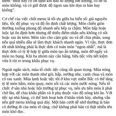
thêm “món này có ổn định khi nấu số lượng lớn không, có dễ ra
món không, và có giữ được độ ngon sau khi dọn ra bàn hay
không”.
Cơ chế của việc chốt menu là tối ưu giữa ba biến số: giá nguyên
liệu, tốc độ phục vụ và độ ổn định chất lượng. Món chiên giòn
thường xuống phong độ nhanh nếu bếp ra chậm. Món hấp hoặc
luộc lại ổn định hơn nhưng dễ thiếu điểm nhấn nếu không có sốt
hoặc rau ăn kèm. Món xào cho cảm giác no và dễ chia phần, song
nếu quá nhiều dầu sẽ làm thực khách nhanh ngán. Vì vậy, thực đơn
tốt nhất không phải là thực đơn có toàn món “ngon nhất”, mà là
thực đơn có tỷ lệ hợp lý giữa món tạo ấn tượng, món đỡ ngấy và
món no bụng. Khi ba nhóm này cân bằng, bữa tiệc vừa tiết kiệm
vừa ít rủi ro trong khâu phục vụ.
Ngoài ngân sách, mùa tổ chức tiệc cũng rất quan trọng. Mùa nóng
hợp với các món thanh như gỏi, hấp, nướng nhẹ, canh chua và món
có rau xanh. Mùa lạnh hoặc tiệc tối ở khu vực miền Bắc có thể tăng
tỷ lệ món hầm, món quay, món sốt và các món nước nóng. Nếu tổ
chức ở sân nhà hoặc hội trường tự phục vụ, nên ưu tiên món ít phải
chờ lâu, dễ chia khẩu phần và ít phụ thuộc vào độ nóng khi ăn. Với
tiệc tại nhà hàng, có thể linh hoạt hơn ở khâu trình bày, nhưng vẫn
nên giữ menu không quá dày. Một bàn cưới dễ nhớ thường là bàn
có đường đi của món rõ ràng, chứ không phải bàn có thật nhiều tên
món khó đọc.