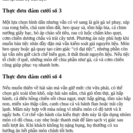
Thực đơn đám cưới số 3
Một lựa chọn bình dân nhưng vẫn có vẻ sang là gỏi gà xé phay, súp
cua rong biển, chả ram tôm đất, heo quay sả, tôm hấp bia, cá chim
nướng giấy bạc, bò áp chảo sốt tiêu, rau củ luộc chấm kho quẹt,
cơm chiên dương châu và trái cây tươi. Phương án này phù hợp khi
muốn bàn tiệc nhìn đầy đặn mà vẫn kiểm soát giá nguyên liệu. Món
heo quay hoặc gà quay tạo cảm giác “có đại tiệc”, nhưng phần còn
lại vẫn nên giữ cách chế biến gọn, ít thất thoát nguyên liệu. Nếu tiệc
tổ chức ở quê, những món dễ chia phần như gà, cá và cơm chiên
cũng giúp phục vụ nhanh hơn.
Thực đơn đám cưới số 4
Nếu muốn thiên về hải sản mà vẫn giữ mức chi vừa phải, có thể
chọn gỏi xoài tôm khô, súp hải sản nấm, chả giò tôm thịt, gà hấp
hành, cá điêu hồng chiên sốt chua ngọt, mực hấp gừng, tôm xào bắp
non, miến xào thập cẩm, canh chua cá và bánh flan hoặc trái cây
lạnh. Mâm này hợp với mùa nóng vì nhiều món có độ tươi và ít
ngấy hơn. Cơ chế vận hành của kiểu thực đơn này là tận dụng nhóm
món có độ chua, cay nhẹ hoặc thanh mát để làm sạch vị giác sau
mỗi lượt ăn. Khi khách không bị nặng bụng, họ thường có xu
hướng ăn hết phần món chính tốt hơn.