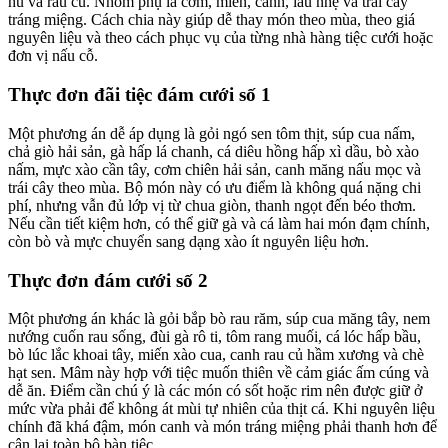
hũ và rau củ. Nhóm phụ là cơm, miến, canh, lẩu nhẹ và trái cây
tráng miệng. Cách chia này giúp dễ thay món theo mùa, theo giá
nguyên liệu và theo cách phục vụ của từng nhà hàng tiệc cưới hoặc
đơn vị nấu cỗ.
Thực đơn đãi tiệc đám cưới số 1
Một phương án dễ áp dụng là gỏi ngó sen tôm thịt, súp cua nấm,
chả giò hải sản, gà hấp lá chanh, cá diêu hồng hấp xì dầu, bò xào
nấm, mực xào cần tây, cơm chiên hải sản, canh măng nấu mọc và
trái cây theo mùa. Bộ món này có ưu điểm là không quá nặng chi
phí, nhưng vẫn đủ lớp vị từ chua giòn, thanh ngọt đến béo thơm.
Nếu cần tiết kiệm hơn, có thể giữ gà và cá làm hai món đạm chính,
còn bò và mực chuyển sang dạng xào ít nguyên liệu hơn.
Thực đơn đám cưới số 2
Một phương án khác là gỏi bắp bò rau răm, súp cua măng tây, nem
nướng cuốn rau sống, đùi gà rô ti, tôm rang muối, cá lóc hấp bầu,
bò lúc lắc khoai tây, miến xào cua, canh rau củ hầm xương và chè
hạt sen. Mâm này hợp với tiệc muốn thiên về cảm giác ấm cúng và
dễ ăn. Điểm cần chú ý là các món có sốt hoặc rim nên được giữ ở
mức vừa phải để không át mùi tự nhiên của thịt cá. Khi nguyên liệu
chính đã khá đậm, món canh và món tráng miệng phải thanh hơn để
cân lại toàn bộ bàn tiệc.