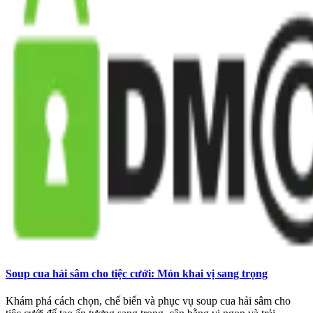
Soup cua hải sâm cho tiệc cưới: Món khai vị sang trọng
Khám phá cách chọn, chế biến và phục vụ soup cua hải sâm cho