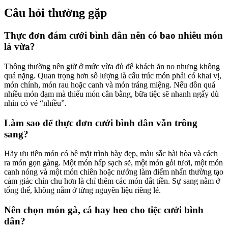
Câu hỏi thường gặp
Thực đơn đám cưới bình dân nên có bao nhiêu món
là vừa?
Thông thường nên giữ ở mức vừa đủ để khách ăn no nhưng không
quá nặng. Quan trọng hơn số lượng là cấu trúc món phải có khai vị,
món chính, món rau hoặc canh và món tráng miệng. Nếu dồn quá
nhiều món đạm mà thiếu món cân bằng, bữa tiệc sẽ nhanh ngấy dù
nhìn có vẻ “nhiều”.
Làm sao để thực đơn cưới bình dân vẫn trông
sang?
Hãy ưu tiên món có bề mặt trình bày đẹp, màu sắc hài hòa và cách
ra món gọn gàng. Một món hấp sạch sẽ, một món gỏi tươi, một món
canh nóng và một món chiên hoặc nướng làm điểm nhấn thường tạo
cảm giác chỉn chu hơn là chỉ thêm các món đắt tiền. Sự sang nằm ở
tổng thể, không nằm ở từng nguyên liệu riêng lẻ.
Nên chọn món gà, cá hay heo cho tiệc cưới bình
dân?