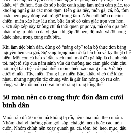
khẩu vị” tốt hơn. Sau đó súp hoặc canh giúp làm mềm cảm giác, tạo
khoảng nghỉ giữa các món đạm. Đến giữa tiệc, món gà, cá, bò, tôm
hoặc heo quay đóng vai trò giữ trọng tâm. Nếu cuối bữa có cơm
chiên, miến xào hay lẩu nhẹ, bữa ăn sẽ có cảm giác trọn vẹn hơn.
Cách sắp xếp này không chỉ là thói quen phục vụ, mà còn dựa trên
phản ứng tự nhiên của vị giác khi gặp độ béo, độ mặn và độ nóng
khác nhau trong cùng một bữa.
Khi làm tiệc bình dân, đừng cố “nâng cấp” toàn bộ thực đơn bằng
nguyên liệu cao giá. Sự sang trọng nằm ở độ hài hòa và kỹ thuật chế
biến. Một con cá hấp xì dầu sạch mùi, một đĩa gà hấp lá chanh chín
tới, một tô súp cua nấm sánh vừa đủ thường tạo cảm giác chỉn chu
hơn một bàn tiệc có quá nhiều món chiên xào nặng dầu. Với tiệc
cưới ở miền Tây, miền Trung hay miền Bắc, khẩu vị có thể khác
nhau, nhưng nguyên tắc chung vẫn là giữ ấm nóng, có rau cân
bằng, và để mỗi món có vai trò rõ ràng trong tổng thể.
50 món nên có trong thực đơn đám cưới
bình dân
Muốn ráp đủ 50 món mà không bị rối, nên chia món theo nhóm.
Nhóm khai vị thường gồm gỏi, súp, chả giò, nem hoặc các món
cuốn. Nhóm chính nên xoay quanh gà, cá, tôm, bò, heo, mực, đậu