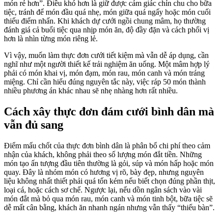
món rẻ hơn”. Điều khó hơn là giữ được cảm giác chỉn chu cho bữa
tiệc, tránh để món đầu quá nhẹ, món giữa quá ngấy hoặc món cuối
thiếu điểm nhấn. Khi khách dự cưới ngồi chung mâm, họ thường
đánh giá cả buổi tiệc qua nhịp món ăn, độ đầy đặn và cách phối vị
hơn là nhìn từng món riêng lẻ.
Vì vậy, muốn làm thực đơn cưới tiết kiệm mà vẫn dễ áp dụng, cần
nghĩ như một người thiết kế trải nghiệm ăn uống. Một mâm hợp lý
phải có món khai vị, món đạm, món rau, món canh và món tráng
miệng. Chỉ cần hiểu đúng nguyên tắc này, việc ráp 50 món thành
nhiều phương án khác nhau sẽ nhẹ nhàng hơn rất nhiều.
Cách xây thực đơn đám cưới bình dân mà
vẫn đủ sang
Điểm mấu chốt của thực đơn bình dân là phân bổ chi phí theo cảm
nhận của khách, không phải theo số lượng món đắt tiền. Những
món tạo ấn tượng đầu tiên thường là gỏi, súp và món hấp hoặc món
quay. Đây là nhóm món có hương vị rõ, bày đẹp, nhưng nguyên
liệu không nhất thiết phải quá tốn kém nếu biết chọn đúng phần thịt,
loại cá, hoặc cách sơ chế. Ngược lại, nếu dồn ngân sách vào vài
món đắt mà bỏ qua món rau, món canh và món tinh bột, bữa tiệc sẽ
dễ mất cân bằng, khách ăn nhanh ngán nhưng vẫn thấy “thiếu bàn”.