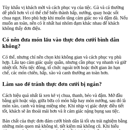
Tùy khẩu vị khách mời và cách phục vụ của tiệc. Gà và cá thường
dễ phối hơn vì có thể chế biến thành hấp, nướng, quay hoặc sốt
chua ngọt. Heo phù hợp khi muốn tăng cảm giác no và đậm đà. Nếu
muốn an toàn, nên có ít nhất hai nhóm đạm khác nhau để khách
không thấy đơn điệu.
Có nên đưa món lẩu vào thực đơn cưới bình dân
không?
Có thể, nhưng chỉ nên chọn khi không gian và cách phục vụ phù
hợp. Lẩu tạo cảm giác quây quần, nhưng cần phục vụ nhanh và giữ
nhiệt tốt. Nếu tiệc đông, tổ chức ngoài trời hoặc thời gian ăn hạn
chế, các món chiên, hấp, xào và canh thường an toàn hơn.
Làm sao để tránh thực đơn cưới bị ngán?
Cách hiệu quả nhất là xen kẽ vị chua, thanh, béo và đậm. Mở đầu
bằng gỏi hoặc súp, giữa bữa có món hấp hay món nướng, sau đó là
món xào, canh và tráng miệng nhẹ. Khi nhịp vị giác được điều tiết
tốt, khách sẽ ăn thoải mái hơn và ít cảm giác nặng bụng sau tiệc.
Bản chất của thực đơn đám cưới bình dân là tối ưu trải nghiệm bằng
những món quen mà không tẻ, tiết kiệm mà không cũ. Khi hiểu