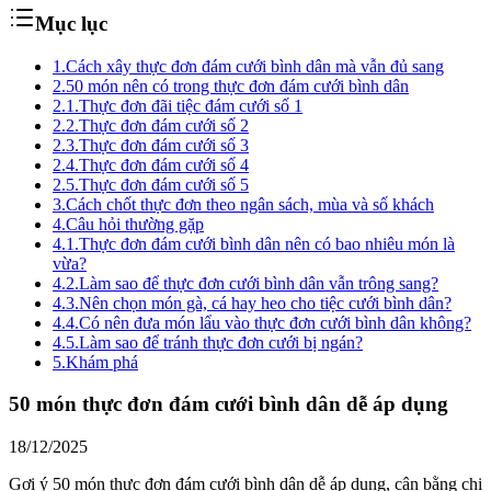
Mục lục
1.
Cách xây thực đơn đám cưới bình dân mà vẫn đủ sang
2.
50 món nên có trong thực đơn đám cưới bình dân
2.1.
Thực đơn đãi tiệc đám cưới số 1
2.2.
Thực đơn đám cưới số 2
2.3.
Thực đơn đám cưới số 3
2.4.
Thực đơn đám cưới số 4
2.5.
Thực đơn đám cưới số 5
3.
Cách chốt thực đơn theo ngân sách, mùa và số khách
4.
Câu hỏi thường gặp
4.1.
Thực đơn đám cưới bình dân nên có bao nhiêu món là
vừa?
4.2.
Làm sao để thực đơn cưới bình dân vẫn trông sang?
4.3.
Nên chọn món gà, cá hay heo cho tiệc cưới bình dân?
4.4.
Có nên đưa món lẩu vào thực đơn cưới bình dân không?
4.5.
Làm sao để tránh thực đơn cưới bị ngán?
5.
Khám phá
50 món thực đơn đám cưới bình dân dễ áp dụng
18/12/2025
Gợi ý 50 món thực đơn đám cưới bình dân dễ áp dụng, cân bằng chi