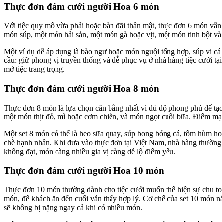
Thực đơn đám cưới người Hoa 6 món
Với tiệc quy mô vừa phải hoặc bàn đãi thân mật, thực đơn 6 món vẫn 
món súp, một món hải sản, một món gà hoặc vịt, một món tinh bột và
Một ví dụ dễ áp dụng là bào ngư hoặc món nguội tổng hợp, súp vi cá
cầu: giữ phong vị truyền thống và dễ phục vụ ở nhà hàng tiệc cưới 
mở tiệc trang trọng.
Thực đơn đám cưới người Hoa 8 món
Thực đơn 8 món là lựa chọn cân bằng nhất vì đủ độ phong phú để tạo 
một món thịt đỏ, mì hoặc cơm chiên, và món ngọt cuối bữa. Điểm mạ
Một set 8 món có thể là heo sữa quay, súp bong bóng cá, tôm hùm hoặ
chè hạnh nhân. Khi đưa vào thực đơn tại Việt Nam, nhà hàng thường đ
không đạt, món càng nhiều gia vị càng dễ lộ điểm yếu.
Thực đơn đám cưới người Hoa 10 món
Thực đơn 10 món thường dành cho tiệc cưới muốn thể hiện sự chu toàn
món, để khách ăn đến cuối vẫn thấy hợp lý. Cơ chế của set 10 món nằm
sẽ không bị nặng ngay cả khi có nhiều món.