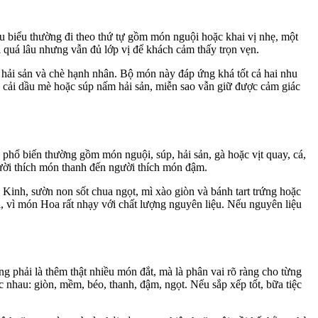
êu biểu thường đi theo thứ tự gồm món nguội hoặc khai vị nhẹ, một
 quá lâu nhưng vẫn đủ lớp vị để khách cảm thấy trọn vẹn.
 hải sản và chè hạnh nhân. Bộ món này đáp ứng khá tốt cả hai nhu
p cải dầu mè hoặc súp nấm hải sản, miễn sao vẫn giữ được cảm giác
 phổ biến thường gồm món nguội, súp, hải sản, gà hoặc vịt quay, cá,
ười thích món thanh đến người thích món đậm.
Kinh, sườn non sốt chua ngọt, mì xào giòn và bánh tart trứng hoặc
, vì món Hoa rất nhạy với chất lượng nguyên liệu. Nếu nguyên liệu
g phải là thêm thật nhiều món đắt, mà là phân vai rõ ràng cho từng
c nhau: giòn, mềm, béo, thanh, đậm, ngọt. Nếu sắp xếp tốt, bữa tiệc