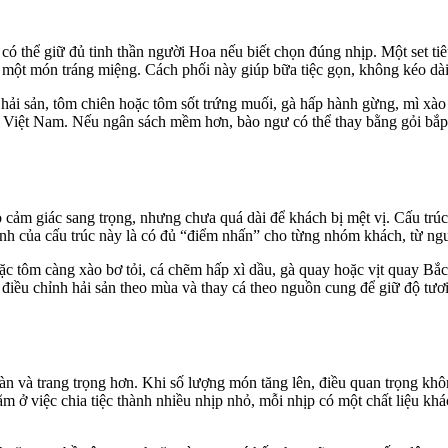
có thể giữ đủ tinh thần người Hoa nếu biết chọn đúng nhịp. Một set ti
 một món tráng miệng. Cách phối này giúp bữa tiệc gọn, không kéo dài
 hải sản, tôm chiên hoặc tôm sốt trứng muối, gà hấp hành gừng, mì xào
tại Việt Nam. Nếu ngân sách mềm hơn, bào ngư có thể thay bằng gỏi bắ
cảm giác sang trọng, nhưng chưa quá dài để khách bị mệt vị. Cấu trúc
nh của cấu trúc này là có đủ “điểm nhấn” cho từng nhóm khách, từ ng
c tôm càng xào bơ tỏi, cá chẽm hấp xì dầu, gà quay hoặc vịt quay Bắc 
iều chỉnh hải sản theo mùa và thay cá theo nguồn cung để giữ độ tươi
 và trang trọng hơn. Khi số lượng món tăng lên, điều quan trọng khôn
 ở việc chia tiệc thành nhiều nhịp nhỏ, mỗi nhịp có một chất liệu khá