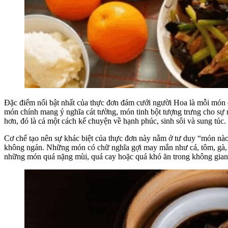
Đặc điểm nổi bật nhất của thực đơn đám cưới người Hoa là mỗi món đ
món chính mang ý nghĩa cát tường, món tinh bột tượng trưng cho sự n
hơn, đó là cả một cách kể chuyện về hạnh phúc, sinh sôi và sung túc.
Cơ chế tạo nên sự khác biệt của thực đơn này nằm ở tư duy “món nào 
không ngán. Những món có chữ nghĩa gợi may mắn như cá, tôm, gà, mì
những món quá nặng mùi, quá cay hoặc quá khó ăn trong không gian đ