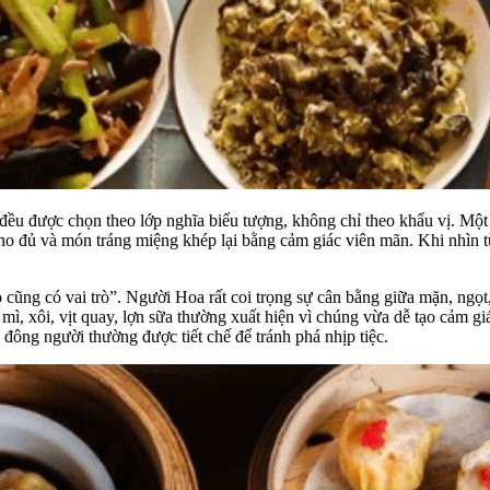
ều được chọn theo lớp nghĩa biểu tượng, không chỉ theo khẩu vị. Một 
o đủ và món tráng miệng khép lại bằng cảm giác viên mãn. Khi nhìn từ
cũng có vai trò”. Người Hoa rất coi trọng sự cân bằng giữa mặn, ngọt,
, xôi, vịt quay, lợn sữa thường xuất hiện vì chúng vừa dễ tạo cảm gi
ông người thường được tiết chế để tránh phá nhịp tiệc.