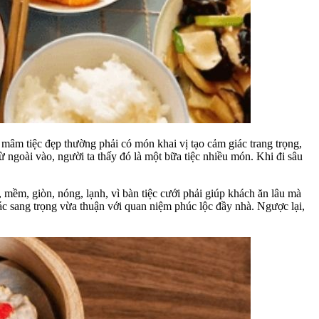
mâm tiệc đẹp thường phải có món khai vị tạo cảm giác trang trọng,
 ngoài vào, người ta thấy đó là một bữa tiệc nhiều món. Khi đi sâu
 mềm, giòn, nóng, lạnh, vì bàn tiệc cưới phải giúp khách ăn lâu mà
ác sang trọng vừa thuận với quan niệm phúc lộc đầy nhà. Ngược lại,