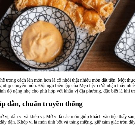
ẽ trong cách lên món hơn là cố nhồi thật nhiều món đắt tiền. Một thự
ng nhịp chuyển món. Đội ngũ biên tập của Mẹo tiệc cưới nhận thấy nhi
nh độ nặng nhẹ cho phù hợp với khẩu vị địa phương, đặc biệt là khi tro
p dẫn, chuẩn truyền thống
 vị, dẫn vị và khép vị. Mở vị là các món giúp khách vào tiệc thấy s
ộ đầy đặn. Khép vị là món tinh bột và tráng miệng, giữ cảm giác tròn đầ