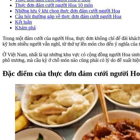
Thực đơn đám cưới người Hoa 10 món
Những lưu ý khi chọn thực đơn đám cưới người Hoa
Câu hỏi thường gặp về thực đơn đám cưới người Hoa
Kết luận
Khám phá
Trong một đám cưới của người Hoa, thực đơn không chỉ để đãi khách 
kỹ hơn nhiều người vẫn nghĩ, từ thứ tự lên món cho đến ý nghĩa của 
Ở Việt Nam, nhất là tại những khu vực có cộng đồng người Hoa sinh
phô trương, mà cầu kỳ ở chỗ món nào cũng phải có lý do để xuất hiện 
Đặc điểm của thực đơn đám cưới người H