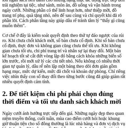
trải nghiệm tại tiệc, như sảnh, món ăn, đồ uống và vận hành trong
ngày cưới. Những phần có thể linh hoạt hơn, như thiệp mời, đồ
trang trí phụ, quà tặng nhỏ, nên để sau cùng và chỉ quyết khi đã rõ
phần lõi. Cách phân tầng này giúp dâu rể tránh tâm lý “thấy gì cũng
muốn thêm”.
Cơ chế ở đây là kiểm soát quyết định theo thứ tự đảo ngược của rủi
ro. Khi chưa chốt khách mời, số bàn chưa cố định. Khi số bàn chưa
cố định, thực đơn và không gian cũng chưa thể tối ưu. Khi không
gian chưa tối ưu, chi phí trang trí và nhân sự lại thay đổi. Một bản
kế hoạch tốt sẽ cắt đứt vòng lặp đó bằng cách khóa những biến số
lớn trước, rồi mới xử lý các chi tiết nhỏ. Nếu không có nhiều thời
gian tự quản lý, dâu rể nên lập một bảng theo dõi đơn giản gồm
hạng mục, mức dự kiến, mức đã chốt và khoản dự phòng. Chỉ riêng
việc nhìn thấy con số thay đổi theo từng bước cũng đã giúp giảm rất
nhiều quyết định cảm tính.
2. Để tiết kiệm chi phí phải chọn đúng
thời điểm và tối ưu danh sách khách mời
Ngày cưới ảnh hưởng trực tiếp đến giá. Những ngày đẹp theo quan
niệm truyền thống, cuối tuần, mùa cao điểm cưới hỏi hoặc khung
giờ thuận tiện cho số đông thường là lúc nhà hàng và đơn vị dịch vụ