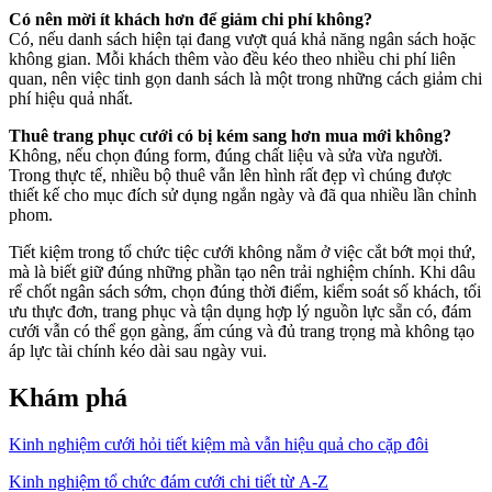
Có nên mời ít khách hơn để giảm chi phí không?
Có, nếu danh sách hiện tại đang vượt quá khả năng ngân sách hoặc
không gian. Mỗi khách thêm vào đều kéo theo nhiều chi phí liên
quan, nên việc tinh gọn danh sách là một trong những cách giảm chi
phí hiệu quả nhất.
Thuê trang phục cưới có bị kém sang hơn mua mới không?
Không, nếu chọn đúng form, đúng chất liệu và sửa vừa người.
Trong thực tế, nhiều bộ thuê vẫn lên hình rất đẹp vì chúng được
thiết kế cho mục đích sử dụng ngắn ngày và đã qua nhiều lần chỉnh
phom.
Tiết kiệm trong tổ chức tiệc cưới không nằm ở việc cắt bớt mọi thứ,
mà là biết giữ đúng những phần tạo nên trải nghiệm chính. Khi dâu
rể chốt ngân sách sớm, chọn đúng thời điểm, kiểm soát số khách, tối
ưu thực đơn, trang phục và tận dụng hợp lý nguồn lực sẵn có, đám
cưới vẫn có thể gọn gàng, ấm cúng và đủ trang trọng mà không tạo
áp lực tài chính kéo dài sau ngày vui.
Khám phá
Kinh nghiệm cưới hỏi tiết kiệm mà vẫn hiệu quả cho cặp đôi
Kinh nghiệm tổ chức đám cưới chi tiết từ A-Z