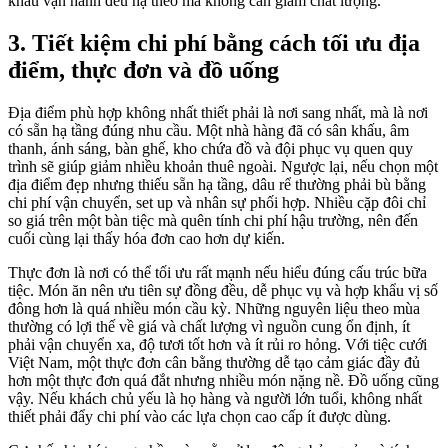
khâu vận hành đều hạ theo mà không cần giảm chất lượng.
3. Tiết kiệm chi phí bằng cách tối ưu địa
điểm, thực đơn và đồ uống
Địa điểm phù hợp không nhất thiết phải là nơi sang nhất, mà là nơi
có sẵn hạ tầng đúng nhu cầu. Một nhà hàng đã có sân khấu, âm
thanh, ánh sáng, bàn ghế, kho chứa đồ và đội phục vụ quen quy
trình sẽ giúp giảm nhiều khoản thuê ngoài. Ngược lại, nếu chọn một
địa điểm đẹp nhưng thiếu sẵn hạ tầng, dâu rể thường phải bù bằng
chi phí vận chuyển, set up và nhân sự phối hợp. Nhiều cặp đôi chỉ
so giá trên một bàn tiệc mà quên tính chi phí hậu trường, nên đến
cuối cùng lại thấy hóa đơn cao hơn dự kiến.
Thực đơn là nơi có thể tối ưu rất mạnh nếu hiểu đúng cấu trúc bữa
tiệc. Món ăn nên ưu tiên sự đồng đều, dễ phục vụ và hợp khẩu vị số
đông hơn là quá nhiều món cầu kỳ. Những nguyên liệu theo mùa
thường có lợi thế về giá và chất lượng vì nguồn cung ổn định, ít
phải vận chuyển xa, độ tươi tốt hơn và ít rủi ro hỏng. Với tiệc cưới
Việt Nam, một thực đơn cân bằng thường dễ tạo cảm giác đầy đủ
hơn một thực đơn quá đắt nhưng nhiều món nặng nề. Đồ uống cũng
vậy. Nếu khách chủ yếu là họ hàng và người lớn tuổi, không nhất
thiết phải đẩy chi phí vào các lựa chọn cao cấp ít được dùng.