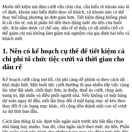
Muốn tiết kiệm mà đám cưới vẫn chỉn chu, cần hiểu rõ khoản nào là
cố định, khoản nào biến thiên theo số khách, và khoản nào có thể
thay thế bằng phương án đơn giản hơn. Tiết kiệm đúng không phải
là cắt cho rẻ, mà là phân bổ tiền theo đúng mức ưu tiên của buổi
tiệc. Khi nắm được cơ chế này, dâu rể sẽ thấy có rất nhiều chỗ có
thể giảm chi mà không làm giảm trải nghiệm của gia đình hai bên và
khách mời.
1. Nên có kế hoạch cụ thể để tiết kiệm cả
chi phí tổ chức tiệc cưới và thời gian cho
dâu rể
Kế hoạch cưới càng mơ hồ, chi phí càng dễ phình ra theo cách rất
khó nhận biết. Một buổi tiệc cưới thường đi qua nhiều lớp việc cùng
lúc như đặt sảnh, chốt thực đơn, in thiệp, thuê áo cưới, chụp ảnh,
trang trí, đặt nhẫn và điều phối người nhà. Nếu không có một bảng
dự toán ngay từ đầu, mỗi lần thay đổi ở một hạng mục sẽ kéo theo
thay đổi ở các hạng mục khác, rồi cộng dồn thành một con số vượt
xa dự tính ban đầu.
Cách làm đúng là xác định trần ngân sách trước khi bắt đầu chọn
nhà hàng hay studio. Sau đó, chia ngân sách theo mức ưu tiên. Phần
lớn ngân sách nên dành cho những hạng mục tác động trực tiếp đến