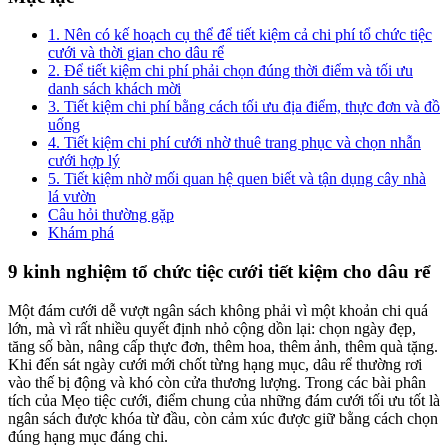
1. Nên có kế hoạch cụ thể để tiết kiệm cả chi phí tổ chức tiệc
cưới và thời gian cho dâu rể
2. Để tiết kiệm chi phí phải chọn đúng thời điểm và tối ưu
danh sách khách mời
3. Tiết kiệm chi phí bằng cách tối ưu địa điểm, thực đơn và đồ
uống
4. Tiết kiệm chi phí cưới nhờ thuê trang phục và chọn nhẫn
cưới hợp lý
5. Tiết kiệm nhờ mối quan hệ quen biết và tận dụng cây nhà
lá vườn
Câu hỏi thường gặp
Khám phá
9 kinh nghiệm tổ chức tiệc cưới tiết kiệm cho dâu rể
Một đám cưới dễ vượt ngân sách không phải vì một khoản chi quá
lớn, mà vì rất nhiều quyết định nhỏ cộng dồn lại: chọn ngày đẹp,
tăng số bàn, nâng cấp thực đơn, thêm hoa, thêm ảnh, thêm quà tặng.
Khi đến sát ngày cưới mới chốt từng hạng mục, dâu rể thường rơi
vào thế bị động và khó còn cửa thương lượng. Trong các bài phân
tích của Mẹo tiệc cưới, điểm chung của những đám cưới tối ưu tốt là
ngân sách được khóa từ đầu, còn cảm xúc được giữ bằng cách chọn
đúng hạng mục đáng chi.