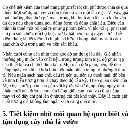
Cơ chế tiết kiệm của thuê trang phục rất rõ: chi phí được chia sẻ qua
nhiều lượt sử dụng thay vì dồn toàn bộ vào một lần mặc. Vì vậy, giá
thuê thường thấp hơn giá mua, trong khi hình ảnh lên sân khấu vẫn
đủ đẹp nếu chọn đúng nơi, đúng form và đúng chất liệu. Điều cần
tránh là thuê một bộ quá rẻ nhưng phom kém, vì lúc đó lại phát sinh
chi phí sửa chữa, đổi bộ hoặc xử lý bất tiện trong ngày cưới. Tiết
kiệm đúng là tiết kiệm ở chi phí sở hữu, không phải hy sinh cảm
giác chỉn chu trong ảnh và trên sân khấu.
Nhẫn cưới cũng cần nhìn theo góc độ sử dụng lâu dài. Giá nhẫn
thường phụ thuộc vào chất liệu, trọng lượng kim loại, độ phức tạp
của thiết kế và chi tiết đính kèm. Một mẫu đơn giản, bền, dễ đeo
hằng ngày có khi lại hợp hơn một mẫu nhiều trang trí nhưng ít thực
tế. Nếu ngân sách hạn chế, dâu rể nên ưu tiên sự thoải mái, độ bền
và tính biểu tượng hơn là chạy theo độ cầu kỳ. Theo quan điểm của
Mẹo tiệc cưới, phần nào gắn với ký ức và sử dụng hằng ngày như
nhẫn cưới nên được chọn cân bằng giữa cảm xúc và công năng,
thay vì cố đẩy chi phí lên ở những chi tiết khó thấy. Đây là cách giữ
chất lượng mà không làm ngân sách căng quá mức.
5. Tiết kiệm nhờ mối quan hệ quen biết và
tận dụng cây nhà lá vườn