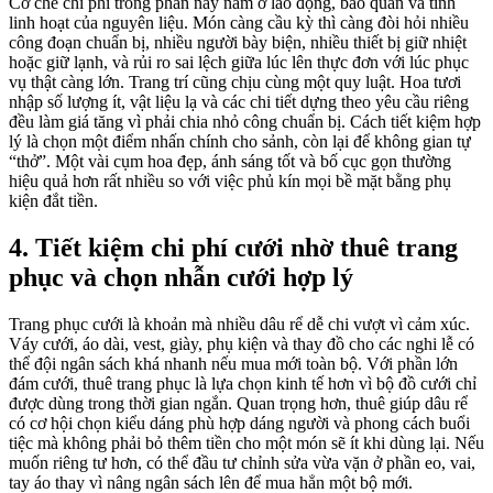
Cơ chế chi phí trong phần này nằm ở lao động, bảo quản và tính
linh hoạt của nguyên liệu. Món càng cầu kỳ thì càng đòi hỏi nhiều
công đoạn chuẩn bị, nhiều người bày biện, nhiều thiết bị giữ nhiệt
hoặc giữ lạnh, và rủi ro sai lệch giữa lúc lên thực đơn với lúc phục
vụ thật càng lớn. Trang trí cũng chịu cùng một quy luật. Hoa tươi
nhập số lượng ít, vật liệu lạ và các chi tiết dựng theo yêu cầu riêng
đều làm giá tăng vì phải chia nhỏ công chuẩn bị. Cách tiết kiệm hợp
lý là chọn một điểm nhấn chính cho sảnh, còn lại để không gian tự
“thở”. Một vài cụm hoa đẹp, ánh sáng tốt và bố cục gọn thường
hiệu quả hơn rất nhiều so với việc phủ kín mọi bề mặt bằng phụ
kiện đắt tiền.
4. Tiết kiệm chi phí cưới nhờ thuê trang
phục và chọn nhẫn cưới hợp lý
Trang phục cưới là khoản mà nhiều dâu rể dễ chi vượt vì cảm xúc.
Váy cưới, áo dài, vest, giày, phụ kiện và thay đồ cho các nghi lễ có
thể đội ngân sách khá nhanh nếu mua mới toàn bộ. Với phần lớn
đám cưới, thuê trang phục là lựa chọn kinh tế hơn vì bộ đồ cưới chỉ
được dùng trong thời gian ngắn. Quan trọng hơn, thuê giúp dâu rể
có cơ hội chọn kiểu dáng phù hợp dáng người và phong cách buổi
tiệc mà không phải bỏ thêm tiền cho một món sẽ ít khi dùng lại. Nếu
muốn riêng tư hơn, có thể đầu tư chỉnh sửa vừa vặn ở phần eo, vai,
tay áo thay vì nâng ngân sách lên để mua hẳn một bộ mới.