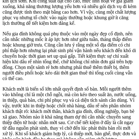
kín lịch sớm. Khi công suất đặt chỗ cao, mức linh hoạt về giá giảm
xuống, khả năng thương lượng yếu hơn và nhiều gói dịch vụ đi kèm
cũng được tính theo mặt bằng cao hơn. Vì vậy, cùng một chất lượng
phục vụ nhưng tổ chức vào ngày thường hoặc khung giờ ít căng
lịch thường dễ tiết kiệm hơn đáng kể.
Nếu gia đình không quá phụ thuộc vào một ngày đẹp cố định, nên
cân nhắc những mốc ít áp lực hơn như giữa tuần, tháng thấp điểm
hoặc khung giờ trưa. Cũng cần lưu ý rằng một số địa điểm có chi
phí thấp hơn nhưng lại phát sinh phí vận hành nếu khách đến khó di
chuyển hoặc thời gian set up quá gấp. Tiết kiệm thực sự chỉ xuất
hiện khi dâu rể nhìn tổng thể, chứ không chỉ nhìn đơn giá trên hợp
đồng. Chọn một sảnh rẻ hơn nhưng phải thuê thêm thiết bị, thêm
người điều phối hoặc kéo dài thời gian thuê thì tổng cuối cùng vẫn
có thể cao.
Khách mời là biến số lớn nhất quyết định số bàn. Mỗi người thêm
vào không chỉ là một chỗ ngồi, mà còn kéo theo suất ăn, nước uống,
in thiệp, quà bàn, chi phí phục vụ và cả diện tích sảnh cần dùng. Vì
vậy, trước khi in thiệp hoặc chốt nhà hàng, dâu rể nên phân nhóm
khách thật rõ: khách mời thân, khách gia đình, đồng nghiệp, bạn bè
xã giao. Nhóm nào ít khả năng tham dự thì cân nhắc chuyển sang
thiệp điện tử hoặc nhắn mời sau. Cơ chế tiết kiệm ở đây là cắt ngay
từ đầu nguồn phát sinh, thay vì chờ đến lúc phát thừa bàn rồi mới
xử lý. Khi số khách giảm hợp lý, cả thiệp mời, bàn ghế, thực đơn và