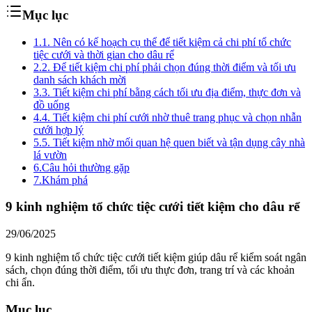
Mục lục
1.
1. Nên có kế hoạch cụ thể để tiết kiệm cả chi phí tổ chức
tiệc cưới và thời gian cho dâu rể
2.
2. Để tiết kiệm chi phí phải chọn đúng thời điểm và tối ưu
danh sách khách mời
3.
3. Tiết kiệm chi phí bằng cách tối ưu địa điểm, thực đơn và
đồ uống
4.
4. Tiết kiệm chi phí cưới nhờ thuê trang phục và chọn nhẫn
cưới hợp lý
5.
5. Tiết kiệm nhờ mối quan hệ quen biết và tận dụng cây nhà
lá vườn
6.
Câu hỏi thường gặp
7.
Khám phá
9 kinh nghiệm tổ chức tiệc cưới tiết kiệm cho dâu rể
29/06/2025
9 kinh nghiệm tổ chức tiệc cưới tiết kiệm giúp dâu rể kiểm soát ngân
sách, chọn đúng thời điểm, tối ưu thực đơn, trang trí và các khoản
chi ẩn.
Mục lục