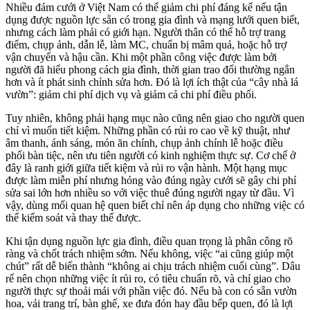
Nhiều đám cưới ở Việt Nam có thể giảm chi phí đáng kể nếu tận
dụng được nguồn lực sẵn có trong gia đình và mạng lưới quen biết,
nhưng cách làm phải có giới hạn. Người thân có thể hỗ trợ trang
điểm, chụp ảnh, dẫn lễ, làm MC, chuẩn bị mâm quả, hoặc hỗ trợ
vận chuyển và hậu cần. Khi một phần công việc được làm bởi
người đã hiểu phong cách gia đình, thời gian trao đổi thường ngắn
hơn và ít phát sinh chỉnh sửa hơn. Đó là lợi ích thật của “cây nhà lá
vườn”: giảm chi phí dịch vụ và giảm cả chi phí điều phối.
Tuy nhiên, không phải hạng mục nào cũng nên giao cho người quen
chỉ vì muốn tiết kiệm. Những phần có rủi ro cao về kỹ thuật, như
âm thanh, ánh sáng, món ăn chính, chụp ảnh chính lễ hoặc điều
phối bàn tiệc, nên ưu tiên người có kinh nghiệm thực sự. Cơ chế ở
đây là ranh giới giữa tiết kiệm và rủi ro vận hành. Một hạng mục
được làm miễn phí nhưng hỏng vào đúng ngày cưới sẽ gây chi phí
sửa sai lớn hơn nhiều so với việc thuê đúng người ngay từ đầu. Vì
vậy, dùng mối quan hệ quen biết chỉ nên áp dụng cho những việc có
thể kiểm soát và thay thế được.
Khi tận dụng nguồn lực gia đình, điều quan trọng là phân công rõ
ràng và chốt trách nhiệm sớm. Nếu không, việc “ai cũng giúp một
chút” rất dễ biến thành “không ai chịu trách nhiệm cuối cùng”. Dâu
rể nên chọn những việc ít rủi ro, có tiêu chuẩn rõ, và chỉ giao cho
người thực sự thoải mái với phần việc đó. Nếu bà con có sẵn vườn
hoa, vải trang trí, bàn ghế, xe đưa đón hay đầu bếp quen, đó là lợi