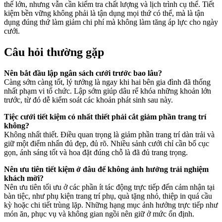
thế lớn, nhưng vẫn cần kiểm tra chất lượng và lịch trình cụ thể. Tiết
kiệm bền vững không phải là tận dụng mọi thứ có thể, mà là tận
dụng đúng thứ làm giảm chi phí mà không làm tăng áp lực cho ngày
cưới.
Câu hỏi thường gặp
Nên bắt đầu lập ngân sách cưới trước bao lâu?
Càng sớm càng tốt, lý tưởng là ngay khi hai bên gia đình đã thống
nhất phạm vi tổ chức. Lập sớm giúp dâu rể khóa những khoản lớn
trước, từ đó dễ kiểm soát các khoản phát sinh sau này.
Tiệc cưới tiết kiệm có nhất thiết phải cắt giảm phần trang trí
không?
Không nhất thiết. Điều quan trọng là giảm phần trang trí dàn trải và
giữ một điểm nhấn đủ đẹp, đủ rõ. Nhiều sảnh cưới chỉ cần bố cục
gọn, ánh sáng tốt và hoa đặt đúng chỗ là đã đủ trang trọng.
Nên ưu tiên tiết kiệm ở đâu để không ảnh hưởng trải nghiệm
khách mời?
Nên ưu tiên tối ưu ở các phần ít tác động trực tiếp đến cảm nhận tại
bàn tiệc, như phụ kiện trang trí phụ, quà tặng nhỏ, thiệp in quá cầu
kỳ hoặc chi tiết trùng lặp. Những hạng mục ảnh hưởng trực tiếp như
món ăn, phục vụ và không gian ngồi nên giữ ở mức ổn định.