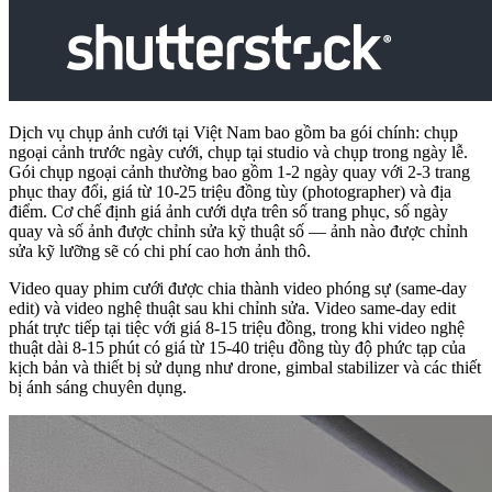
Dịch vụ chụp ảnh cưới tại Việt Nam bao gồm ba gói chính: chụp
ngoại cảnh trước ngày cưới, chụp tại studio và chụp trong ngày lễ.
Gói chụp ngoại cảnh thường bao gồm 1-2 ngày quay với 2-3 trang
phục thay đổi, giá từ 10-25 triệu đồng tùy (photographer) và địa
điểm. Cơ chế định giá ảnh cưới dựa trên số trang phục, số ngày
quay và số ảnh được chỉnh sửa kỹ thuật số — ảnh nào được chỉnh
sửa kỹ lưỡng sẽ có chi phí cao hơn ảnh thô.
Video quay phim cưới được chia thành video phóng sự (same-day
edit) và video nghệ thuật sau khi chỉnh sửa. Video same-day edit
phát trực tiếp tại tiệc với giá 8-15 triệu đồng, trong khi video nghệ
thuật dài 8-15 phút có giá từ 15-40 triệu đồng tùy độ phức tạp của
kịch bản và thiết bị sử dụng như drone, gimbal stabilizer và các thiết
bị ánh sáng chuyên dụng.