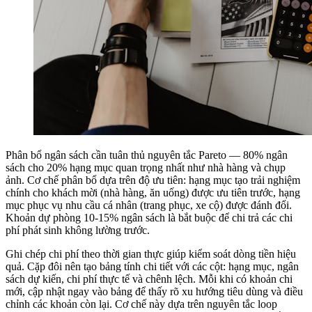
Phân bổ ngân sách cần tuân thủ nguyên tắc Pareto — 80% ngân
sách cho 20% hạng mục quan trọng nhất như nhà hàng và chụp
ảnh. Cơ chế phân bổ dựa trên độ ưu tiên: hạng mục tạo trải nghiệm
chính cho khách mời (nhà hàng, ăn uống) được ưu tiên trước, hạng
mục phục vụ nhu cầu cá nhân (trang phục, xe cộ) được đánh đổi.
Khoản dự phòng 10-15% ngân sách là bắt buộc để chi trả các chi
phí phát sinh không lường trước.
Ghi chép chi phí theo thời gian thực giúp kiểm soát dòng tiền hiệu
quả. Cặp đôi nên tạo bảng tính chi tiết với các cột: hạng mục, ngân
sách dự kiến, chi phí thực tế và chênh lệch. Mỗi khi có khoản chi
mới, cập nhật ngay vào bảng để thấy rõ xu hướng tiêu dùng và điều
chỉnh các khoản còn lại. Cơ chế này dựa trên nguyên tắc loop