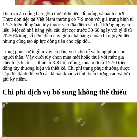
Dịch vụ ăn uống bao gồm thực đơn tiệc, đồ uống và bánh cưới.
Thực đơn tiệc tại Việt Nam thường có 7-9 món với giá trung bình từ
1.5-3 triệu đồng/bàn tùy thuộc vào địa điểm và chất lượng nguyên
liệu. Một số nhà hàng yêu cầu đặt cọc trước 30-60 ngày với tỷ lệ từ
20-50% tổng số tiền, điều này giúp nhà hàng chuẩn bị nguyên liệu
nhưng cũng tạo áp lực dòng tiền cho cặp đôi.
Trang phục cưới gồm váy cô dâu, vest chú rể và trang phục cho
người thân. Váy cưới tùy chọn mua mới hoặc thuê với mức giá
chênh lệch lớn — thuê từ 3-8 triệu đồng, mua mới từ 15-50 triệu
đồng tùy thương hiệu và thiết kế. Chi phí trang phục thường được
cặp đôi đánh đổi với các khoản khác vì tính biểu tượng cao và lưu
giữ kỷ niệm.
Chi phí dịch vụ bổ sung không thể thiếu