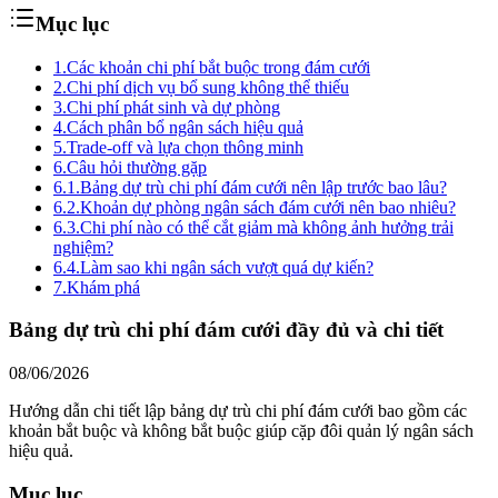
Mục lục
1.
Các khoản chi phí bắt buộc trong đám cưới
2.
Chi phí dịch vụ bổ sung không thể thiếu
3.
Chi phí phát sinh và dự phòng
4.
Cách phân bổ ngân sách hiệu quả
5.
Trade-off và lựa chọn thông minh
6.
Câu hỏi thường gặp
6.1.
Bảng dự trù chi phí đám cưới nên lập trước bao lâu?
6.2.
Khoản dự phòng ngân sách đám cưới nên bao nhiêu?
6.3.
Chi phí nào có thể cắt giảm mà không ảnh hưởng trải
nghiệm?
6.4.
Làm sao khi ngân sách vượt quá dự kiến?
7.
Khám phá
Bảng dự trù chi phí đám cưới đầy đủ và chi tiết
08/06/2026
Hướng dẫn chi tiết lập bảng dự trù chi phí đám cưới bao gồm các
khoản bắt buộc và không bắt buộc giúp cặp đôi quản lý ngân sách
hiệu quả.
Mục lục