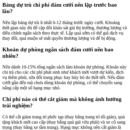
Bảng dự trù chi phí đám cưới nên lập trước bao
lâu?
Nên lập bảng dự trù ít nhất 6-12 tháng trước ngày cưới. Khoảng
thời gian này đủ để cặp đôi khảo sát giá thị trường, thương lượng và
điều chỉnh ngân sách theo thực tế. Lập quá sớm có thể giá dịch vụ
thay đổi, quá muộn sẽ mất quyền thương lượng và dễ bị động.
Khoản dự phòng ngân sách đám cưới nên bao
nhiêu?
Nên dành 10-15% tổng ngân sách làm khoản dự phòng. Khoản này
chi trả cho các chi phí phát sinh như khách mời vượt dự kiến, dịch
vụ thêm phút, sửa đổi trang phục hay hủy bỏ do thời tiết. Nếu đám
cưới gần đến mà chưa dùng khoản dự phòng, có thể chuyển sang
nâng cấp một số hạng mục nhỏ.
Chi phí nào có thể cắt giảm mà không ảnh hưởng
trải nghiệm?
Có thể cắt giảm trang trí phức tạp (thay bằng trang trí tối giản), quà
tặng khách mời cao cấp (thay bằng quà giá vừa phải) và xe cộ sang
trọng (thay bằng xe tầm trung). Hạng mục không nên cắt giảm là