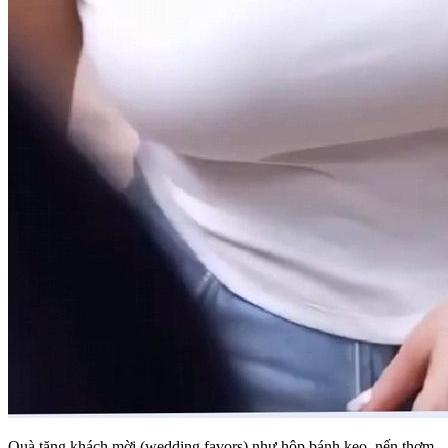
Quà tặng khách mời (wedding favors) như hộp bánh kẹo, nến thơm