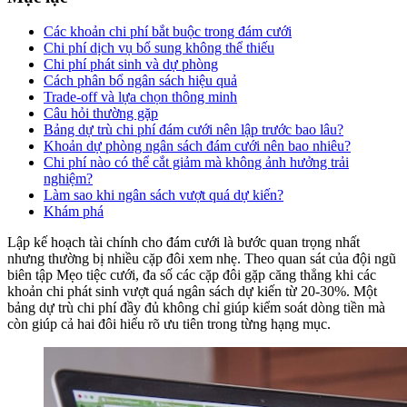
Các khoản chi phí bắt buộc trong đám cưới
Chi phí dịch vụ bổ sung không thể thiếu
Chi phí phát sinh và dự phòng
Cách phân bổ ngân sách hiệu quả
Trade-off và lựa chọn thông minh
Câu hỏi thường gặp
Bảng dự trù chi phí đám cưới nên lập trước bao lâu?
Khoản dự phòng ngân sách đám cưới nên bao nhiêu?
Chi phí nào có thể cắt giảm mà không ảnh hưởng trải
nghiệm?
Làm sao khi ngân sách vượt quá dự kiến?
Khám phá
Lập kế hoạch tài chính cho đám cưới là bước quan trọng nhất
nhưng thường bị nhiều cặp đôi xem nhẹ. Theo quan sát của đội ngũ
biên tập Mẹo tiệc cưới, đa số các cặp đôi gặp căng thẳng khi các
khoản chi phát sinh vượt quá ngân sách dự kiến từ 20-30%. Một
bảng dự trù chi phí đầy đủ không chỉ giúp kiểm soát dòng tiền mà
còn giúp cả hai đôi hiểu rõ ưu tiên trong từng hạng mục.