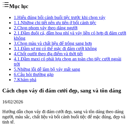
Mục lục
1.
Hiểu đúng bối cảnh buổi tiệc trước khi chọn váy
1.1.
Những chi tiết nên ưu tiên ở bối cảnh tiệc
2.
Chọn phom váy theo dáng người
2.1.
Đầm đuôi cá, đầm hoa nhí và váy liền có hợp đi đám cưới
không
3.
Chọn màu và chất liệu để trông sang hơn
3.1.
Đầm sơ mi có thể mặc đi đám cưới không
4.
Chốt outfit theo địa điểm và thời tiết
4.1.
Đầm maxi có phải lựa chọn an toàn cho tiệc cưới ngoài
trời
5.
Những lỗi dễ làm bộ váy mất sang
6.
Câu hỏi thường gặp
7.
Khám phá
Cách chọn váy đi đám cưới đẹp, sang và tôn dáng
16/02/2026
Hướng dẫn chọn váy đi đám cưới đẹp, sang và tôn dáng theo dáng
người, màu sắc, chất liệu và bối cảnh buổi tiệc để mặc đúng, đẹp và
tinh tế.