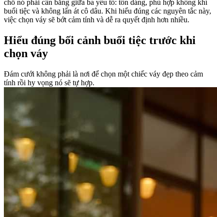
chỗ nó phải cân bằng giữa ba yếu tố: tôn dáng, phù hợp không khí
buổi tiệc và không lấn át cô dâu. Khi hiểu đúng các nguyên tắc này,
việc chọn váy sẽ bớt cảm tính và dễ ra quyết định hơn nhiều.
Hiểu đúng bối cảnh buổi tiệc trước khi
chọn váy
Đám cưới không phải là nơi để chọn một chiếc váy đẹp theo cảm
tính rồi hy vọng nó sẽ tự hợp.