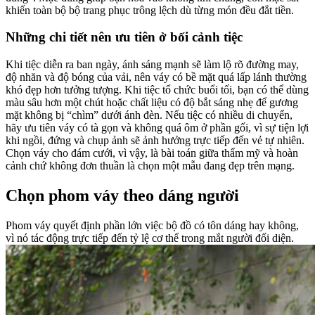
khiến toàn bộ bộ trang phục trông lệch dù từng món đều đắt tiền.
Những chi tiết nên ưu tiên ở bối cảnh tiệc
Khi tiệc diễn ra ban ngày, ánh sáng mạnh sẽ làm lộ rõ đường may,
độ nhăn và độ bóng của vải, nên váy có bề mặt quá lấp lánh thường
khó đẹp hơn tưởng tượng. Khi tiệc tổ chức buổi tối, bạn có thể dùng
màu sâu hơn một chút hoặc chất liệu có độ bắt sáng nhẹ để gương
mặt không bị “chìm” dưới ánh đèn. Nếu tiệc có nhiều di chuyển,
hãy ưu tiên váy có tà gọn và không quá ôm ở phần gối, vì sự tiện lợi
khi ngồi, đứng và chụp ảnh sẽ ảnh hưởng trực tiếp đến vẻ tự nhiên.
Chọn váy cho đám cưới, vì vậy, là bài toán giữa thẩm mỹ và hoàn
cảnh chứ không đơn thuần là chọn một mẫu đang đẹp trên mạng.
Chọn phom váy theo dáng người
Phom váy quyết định phần lớn việc bộ đồ có tôn dáng hay không,
vì nó tác động trực tiếp đến tỷ lệ cơ thể trong mắt người đối diện.