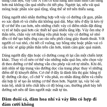
đúng chất liệu, váy chữ A còn có khả năng làm thân hình cân bằng
hơn mà không cần quá nhiều chi tiết phụ. Ngược lại, nếu vải quá
mỏng hoặc phần xòe quá rộng, tổng thể sẽ trở nên thiếu sang.
Dáng người nhỏ nhắn thường hợp với váy có đường cắt gọn, phần
eo xác định rõ và chiều dài không quá dài. Mục tiêu ở đây là kéo tỷ
lệ cơ thể lên cao hơn, nên những chiếc váy có điểm nhấn đặt đúng
vị trí sẽ hiệu quả hơn các thiết kế quá nhiều tầng lớp. Váy ôm nhẹ ở
thân trên, chân váy rơi thẳng vừa phải hoặc váy có đường xẻ nhỏ
đều có thể tạo hiệu ứng cao ráo nếu phối cùng giày thanh thoát. Với
người có vai nhỏ, chi tiết cổ vuông, tay bồng nhẹ hoặc phần vai có
cấu trúc sẽ giúp phần thân trên cân hơn, tránh cảm giác quá mảnh.
Dáng người đầy đặn hoặc có đường cong rõ lại cần một chiến lược
khác. Thay vì cố nén cơ thể vào những mẫu quá ôm, nên chọn váy
đi theo đường cơ thể nhưng vẫn cho phép vải rơi tự nhiên. Khi đó,
ánh nhìn sẽ tập trung vào đường dọc của trang phục thay vì những
điểm dễ lộ khuyết điểm. Cơ chế ở đây là đánh lừa thị giác bằng tỷ
lệ: đường cắt dọc, cổ chữ V vừa phải, eo nhấn đúng điểm và chiều
dài hợp lý sẽ tạo ấn tượng cơ thể thon hơn. Ngược lại, váy bó sát
toàn bộ, nhất là trên chất liệu có độ bóng cao, thường phơi bày hết
đường nét nên dễ làm người mặc mất tự tin.
Đầm đuôi cá, đầm hoa nhí và váy liền có hợp đi
đám cưới không