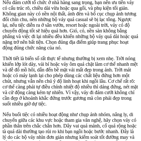
Nếu đám cưới tổ chức ở nhà hàng sang trọng, bạn nên ưu tiên váy
có cấu trúc rõ, chiều dài vừa hoặc qua gối, và phụ kiện tối giản.
Không gian này có nền nội thất, ánh đèn và bố cục chụp ảnh tương
đối chỉn chu, nên những bộ váy quá casual sẽ bị lạc tông. Ngược
lại, nếu tiệc diễn ra ở sân vườn, resort hoặc ngoài trời, váy có độ
chuyển động tốt sẽ hiệu quả hơn. Gió, cỏ, nền sàn không bằng
phẳng và việc đi lại nhiều đều khiến những bộ váy quá dài hoặc quá
nặng trở nên bất tiện. Chọn đúng địa điểm giúp trang phục hoạt
động đúng chức năng của nó.
Thời tiết là biến số rất thực tế nhưng thường bị xem nhẹ. Trời nóng
khiến lớp lót dày, vải bí hoặc váy ôm quá chặt làm cơ thể nhanh mệt
và dễ đổ mồ hôi, dẫn đến bề mặt vải mất đẹp trong ảnh. Trời mát
hoặc có máy lạnh lại cho phép dùng các chất liệu đứng hơn một
chút, nhưng vẫn nên chú ý độ linh hoạt khi ngồi lâu. Cơ chế rất rõ:
cơ thể càng phải tự điều chỉnh nhiệt độ nhiều thì dáng đứng, nét mặt
và cử động càng kém tự nhiên. Vì vậy, váy đi đám cưới không chỉ
cần đẹp ở khoảnh khắc đứng trước gương mà còn phải đẹp trong
suốt nhiều giờ dự tiệc.
Nếu buổi tiệc có nhiều hoạt động như chụp ảnh nhóm, nâng ly, di
chuyển giữa các khu vực hoặc tham gia văn nghệ, hãy chọn váy có
phần thân trên chắc chắn hơn. Dây vai quá mảnh, cổ quá rộng hoặc
tà quá dài thường tạo rủi ro khi bạn ngồi hoặc bước nhanh. Đây là
lý do các bộ váy nhìn đơn giản nhưng kiểm soát tốt đường may và