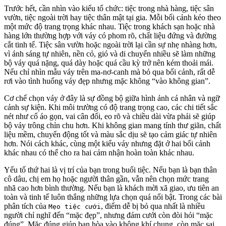
Trước hết, cần nhìn vào kiểu tổ chức: tiệc trong nhà hàng, tiệc sân
vườn, tiệc ngoài trời hay tiệc thân mật tại gia. Mỗi bối cảnh kéo theo
một mức độ trang trọng khác nhau. Tiệc trong khách sạn hoặc nhà
hàng lớn thường hợp với váy có phom rõ, chất liệu đứng và đường
cắt tinh tế. Tiệc sân vườn hoặc ngoài trời lại cần sự nhẹ nhàng hơn,
vì ánh sáng tự nhiên, nền cỏ, gió và di chuyển nhiều sẽ làm những
bộ váy quá nặng, quá dày hoặc quá cầu kỳ trở nên kém thoải mái.
Nếu chỉ nhìn mẫu váy trên ma-nơ-canh mà bỏ qua bối cảnh, rất dễ
rơi vào tình huống váy đẹp nhưng mặc không “vào không gian”.
Cơ chế chọn váy ở đây là sự đồng bộ giữa hình ảnh cá nhân và ngữ
cảnh sự kiện. Khi môi trường có độ trang trọng cao, các chi tiết sắc
nét như cổ áo gọn, vai cân đối, eo rõ và chiều dài vừa phải sẽ giúp
bộ váy trông chỉn chu hơn. Khi không gian mang tính thư giãn, chất
liệu mềm, chuyển động tốt và màu sắc dịu sẽ tạo cảm giác tự nhiên
hơn. Nói cách khác, cùng một kiểu váy nhưng đặt ở hai bối cảnh
khác nhau có thể cho ra hai cảm nhận hoàn toàn khác nhau.
Yếu tố thứ hai là vị trí của bạn trong buổi tiệc. Nếu bạn là bạn thân
cô dâu, chị em họ hoặc người thân gần, vẫn nên chọn mức trang
nhã cao hơn bình thường. Nếu bạn là khách mời xã giao, ưu tiên an
toàn và tinh tế luôn thắng những lựa chọn quá nổi bật. Trong các bài
phân tích của
, điểm dễ bị bỏ qua nhất là nhiều
Mẹo tiệc cưới
người chỉ nghĩ đến “mặc đẹp”, nhưng đám cưới còn đòi hỏi “mặc
đúng”. Mặc đúng giúp bạn hòa vào không khí chung, còn mặc sai