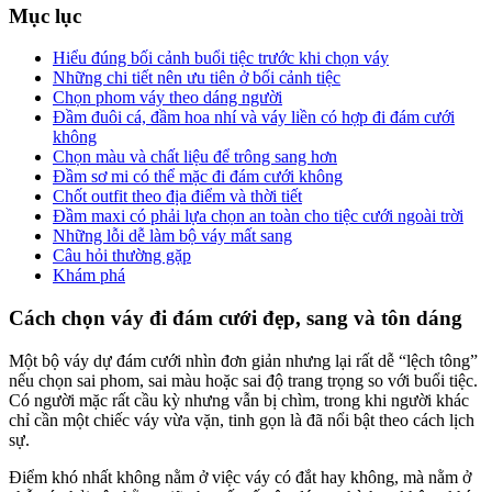
Mục lục
Hiểu đúng bối cảnh buổi tiệc trước khi chọn váy
Những chi tiết nên ưu tiên ở bối cảnh tiệc
Chọn phom váy theo dáng người
Đầm đuôi cá, đầm hoa nhí và váy liền có hợp đi đám cưới
không
Chọn màu và chất liệu để trông sang hơn
Đầm sơ mi có thể mặc đi đám cưới không
Chốt outfit theo địa điểm và thời tiết
Đầm maxi có phải lựa chọn an toàn cho tiệc cưới ngoài trời
Những lỗi dễ làm bộ váy mất sang
Câu hỏi thường gặp
Khám phá
Cách chọn váy đi đám cưới đẹp, sang và tôn dáng
Một bộ váy dự đám cưới nhìn đơn giản nhưng lại rất dễ “lệch tông”
nếu chọn sai phom, sai màu hoặc sai độ trang trọng so với buổi tiệc.
Có người mặc rất cầu kỳ nhưng vẫn bị chìm, trong khi người khác
chỉ cần một chiếc váy vừa vặn, tinh gọn là đã nổi bật theo cách lịch
sự.
Điểm khó nhất không nằm ở việc váy có đắt hay không, mà nằm ở