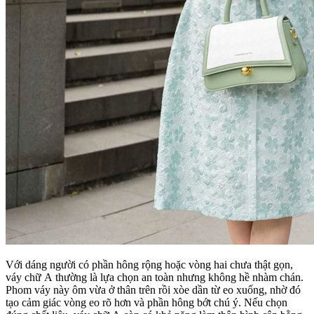
Với dáng người có phần hông rộng hoặc vòng hai chưa thật gọn,
váy chữ A thường là lựa chọn an toàn nhưng không hề nhàm chán.
Phom váy này ôm vừa ở thân trên rồi xòe dần từ eo xuống, nhờ đó
tạo cảm giác vòng eo rõ hơn và phần hông bớt chú ý. Nếu chọn