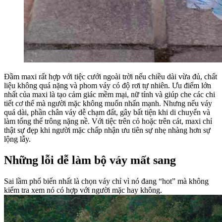
Đầm maxi rất hợp với tiệc cưới ngoài trời nếu chiều dài vừa đủ, chất
liệu không quá nặng và phom váy có độ rơi tự nhiên. Ưu điểm lớn
nhất của maxi là tạo cảm giác mềm mại, nữ tính và giúp che các chi
tiết cơ thể mà người mặc không muốn nhấn mạnh. Nhưng nếu váy
quá dài, phần chân váy dễ chạm đất, gây bất tiện khi di chuyển và
làm tổng thể trông nặng nề. Với tiệc trên cỏ hoặc trên cát, maxi chỉ
thật sự đẹp khi người mặc chấp nhận ưu tiên sự nhẹ nhàng hơn sự
lộng lẫy.
Những lỗi dễ làm bộ váy mất sang
Sai lầm phổ biến nhất là chọn váy chỉ vì nó đang “hot” mà không
kiểm tra xem nó có hợp với người mặc hay không.