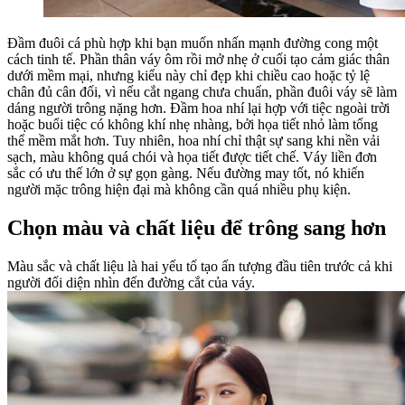
Đầm đuôi cá phù hợp khi bạn muốn nhấn mạnh đường cong một
cách tinh tế. Phần thân váy ôm rồi mở nhẹ ở cuối tạo cảm giác thân
dưới mềm mại, nhưng kiểu này chỉ đẹp khi chiều cao hoặc tỷ lệ
chân đủ cân đối, vì nếu cắt ngang chưa chuẩn, phần đuôi váy sẽ làm
dáng người trông nặng hơn. Đầm hoa nhí lại hợp với tiệc ngoài trời
hoặc buổi tiệc có không khí nhẹ nhàng, bởi họa tiết nhỏ làm tổng
thể mềm mắt hơn. Tuy nhiên, hoa nhí chỉ thật sự sang khi nền vải
sạch, màu không quá chói và họa tiết được tiết chế. Váy liền đơn
sắc có ưu thế lớn ở sự gọn gàng. Nếu đường may tốt, nó khiến
người mặc trông hiện đại mà không cần quá nhiều phụ kiện.
Chọn màu và chất liệu để trông sang hơn
Màu sắc và chất liệu là hai yếu tố tạo ấn tượng đầu tiên trước cả khi
người đối diện nhìn đến đường cắt của váy.