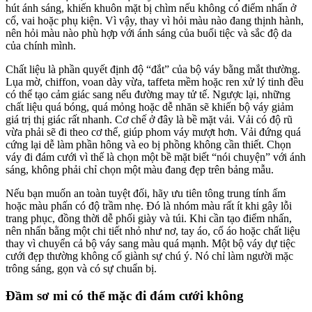
hút ánh sáng, khiến khuôn mặt bị chìm nếu không có điểm nhấn ở
cổ, vai hoặc phụ kiện. Vì vậy, thay vì hỏi màu nào đang thịnh hành,
nên hỏi màu nào phù hợp với ánh sáng của buổi tiệc và sắc độ da
của chính mình.
Chất liệu là phần quyết định độ “đắt” của bộ váy bằng mắt thường.
Lụa mờ, chiffon, voan dày vừa, taffeta mềm hoặc ren xử lý tinh đều
có thể tạo cảm giác sang nếu đường may tử tế. Ngược lại, những
chất liệu quá bóng, quá mỏng hoặc dễ nhăn sẽ khiến bộ váy giảm
giá trị thị giác rất nhanh. Cơ chế ở đây là bề mặt vải. Vải có độ rũ
vừa phải sẽ đi theo cơ thể, giúp phom váy mượt hơn. Vải đứng quá
cứng lại dễ làm phần hông và eo bị phồng không cần thiết. Chọn
váy đi đám cưới vì thế là chọn một bề mặt biết “nói chuyện” với ánh
sáng, không phải chỉ chọn một màu đang đẹp trên bảng mẫu.
Nếu bạn muốn an toàn tuyệt đối, hãy ưu tiên tông trung tính ấm
hoặc màu phấn có độ trầm nhẹ. Đó là nhóm màu rất ít khi gây lỗi
trang phục, đồng thời dễ phối giày và túi. Khi cần tạo điểm nhấn,
nên nhấn bằng một chi tiết nhỏ như nơ, tay áo, cổ áo hoặc chất liệu
thay vì chuyển cả bộ váy sang màu quá mạnh. Một bộ váy dự tiệc
cưới đẹp thường không cố giành sự chú ý. Nó chỉ làm người mặc
trông sáng, gọn và có sự chuẩn bị.
Đầm sơ mi có thể mặc đi đám cưới không