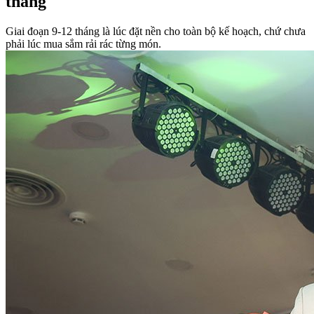
tháng
Giai đoạn 9-12 tháng là lúc đặt nền cho toàn bộ kế hoạch, chứ chưa
phải lúc mua sắm rải rác từng món.