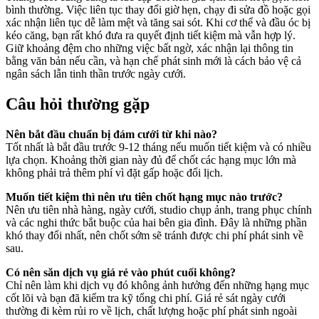
bình thường. Việc liên tục thay đổi giờ hẹn, chạy đi sửa đồ hoặc gọi
xác nhận liên tục dễ làm mệt và tăng sai sót. Khi cơ thể và đầu óc bị
kéo căng, bạn rất khó đưa ra quyết định tiết kiệm mà vẫn hợp lý.
Giữ khoảng đệm cho những việc bất ngờ, xác nhận lại thông tin
bằng văn bản nếu cần, và hạn chế phát sinh mới là cách bảo vệ cả
ngân sách lẫn tinh thần trước ngày cưới.
Câu hỏi thường gặp
Nên bắt đầu chuẩn bị đám cưới từ khi nào?
Tốt nhất là bắt đầu trước 9-12 tháng nếu muốn tiết kiệm và có nhiều
lựa chọn. Khoảng thời gian này đủ để chốt các hạng mục lớn mà
không phải trả thêm phí vì đặt gấp hoặc đổi lịch.
Muốn tiết kiệm thì nên ưu tiên chốt hạng mục nào trước?
Nên ưu tiên nhà hàng, ngày cưới, studio chụp ảnh, trang phục chính
và các nghi thức bắt buộc của hai bên gia đình. Đây là những phần
khó thay đổi nhất, nên chốt sớm sẽ tránh được chi phí phát sinh về
sau.
Có nên săn dịch vụ giá rẻ vào phút cuối không?
Chỉ nên làm khi dịch vụ đó không ảnh hưởng đến những hạng mục
cốt lõi và bạn đã kiểm tra kỹ tổng chi phí. Giá rẻ sát ngày cưới
thường đi kèm rủi ro về lịch, chất lượng hoặc phí phát sinh ngoài