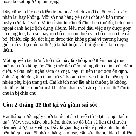
hoặc bỏ sót người quan trọng.
Đây cũng là lúc nên kiểm tra xem các dịch vụ đã chốt có cần xác
nhận lại hay không. Một số nhà hàng yêu cầu chốt số bàn trước
ngày cưới khá sớm. Một số studio cần cố định lịch thử đồ, lịch chụp
ngoại cảnh hoặc lịch dựng album. Nếu mọi đầu việc này được gom
lại cùng lúc, bạn sẽ thấy rõ chỗ nào còn thiếu và chỗ nào có thể cắt
bỏ. Nhiều cặp đôi tiết kiệm được tiền không phải vì thương lượng
giỏi, mà vì họ nhìn ra thứ gì là bắt buộc và thứ gì chỉ là làm đẹp
thêm.
Một nguyên tắc hữu ích ở mốc này là không mở thêm hạng mục
mới nếu nó không tác động trực tiếp đến trải nghiệm chính của đám
cưới. Ví dụ, nếu ngân sách đã chặt, hãy ưu tiên thực đơn ổn định,
ánh sáng đủ đẹp, âm thanh rõ và bộ ảnh trọn vẹn hơn là thêm quá
nhiều phụ kiện trang trí. Cái khách nhớ lâu nhất thường là không
khí tổng thể, sự mượt mà khi đón khách và cảm giác mọi thứ được
chuẩn bị chỉn chu.
Còn 2 tháng để thử lại và giảm sai sót
Hai tháng trước ngày cưới là lúc phải chuyển từ “đặt” sang “kiểm
tra”. Váy, vest, giày, phụ kiện, thiệp, sơ đồ bàn và lịch di chuyển
đều nên được rà soát lại. Đây là giai đoạn rất dễ phát sinh chi phí
nếu bỏ qua các lỗi nhỏ. Chẳng hạn, váy cần sửa thêm, thiệp in thiếu