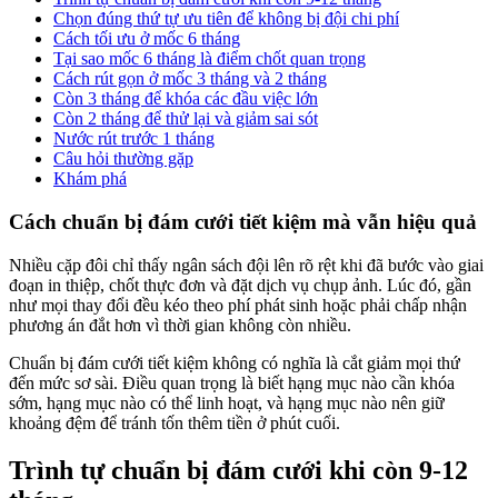
Chọn đúng thứ tự ưu tiên để không bị đội chi phí
Cách tối ưu ở mốc 6 tháng
Tại sao mốc 6 tháng là điểm chốt quan trọng
Cách rút gọn ở mốc 3 tháng và 2 tháng
Còn 3 tháng để khóa các đầu việc lớn
Còn 2 tháng để thử lại và giảm sai sót
Nước rút trước 1 tháng
Câu hỏi thường gặp
Khám phá
Cách chuẩn bị đám cưới tiết kiệm mà vẫn hiệu quả
Nhiều cặp đôi chỉ thấy ngân sách đội lên rõ rệt khi đã bước vào giai
đoạn in thiệp, chốt thực đơn và đặt dịch vụ chụp ảnh. Lúc đó, gần
như mọi thay đổi đều kéo theo phí phát sinh hoặc phải chấp nhận
phương án đắt hơn vì thời gian không còn nhiều.
Chuẩn bị đám cưới tiết kiệm không có nghĩa là cắt giảm mọi thứ
đến mức sơ sài. Điều quan trọng là biết hạng mục nào cần khóa
sớm, hạng mục nào có thể linh hoạt, và hạng mục nào nên giữ
khoảng đệm để tránh tốn thêm tiền ở phút cuối.
Trình tự chuẩn bị đám cưới khi còn 9-12