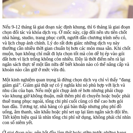
Nếu 9-12 tháng là giai đoạn xác định khung, thì 6 tháng là giai đoạn
chọn đối tác và khóa dịch vụ. Ở mốc này, cặp đôi nên ưu tiên chốt
nhà hàng, studio, trang phục cưới, người dẫn chương trình nếu có,
và lịch chụp ảnh chính. Lý do rất đơn giản: những dịch vụ này
thường cần nhiều thời gian chuẩn bị hơn các món mua sẵn. Khi chốt
muộn, bạn không chỉ mất đi lựa chọn tốt mà còn dễ bị ép vào gói
đắt hơn vì lịch trống không còn nhiều. Đây là thời điểm nên rà lại
ngân sách thực tế một lần nữa để biết khoản nào có thể nâng cấp và
khoản nào cần giữ ở mức vừa đủ.
Một kinh nghiệm quan trọng là đừng chọn dịch vụ chỉ vì thấy “đang
giảm giá”. Giảm giá thật sự có ý nghĩa khi nó phù hợp với lịch và
nhu cầu của bạn. Nếu một gói chụp ảnh rẻ hơn nhưng phải chụp
vào khung giờ không thuận, mất thêm phí di chuyển hoặc buộc phải
thuê trang phục ngoài, tổng chi phí cuối cùng có thể cao hơn gói
ban đầu. Tương tự, nhà hàng có giá bàn thấp nhưng phụ phí đồ
uống, âm thanh, sân khấu hoặc phí set up lại làm ngân sách đội lên.
Tiết kiệm hiệu quả là nhìn tổng chi phí sử dụng, không phải chỉ nhìn
con số niêm yết.
Ở giai đoạn này, nên bắt đầu làm thử hoặc ướm trước những hạng