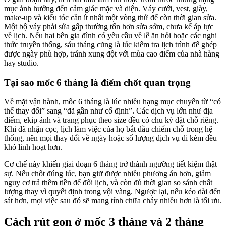
mục ảnh hưởng đến cảm giác mặc và diện. Váy cưới, vest, giày,
make-up và kiểu tóc cần ít nhất một vòng thử để còn thời gian sửa.
Một bộ váy phải sửa gấp thường tốn hơn sửa sớm, chưa kể áp lực
về lịch. Nếu hai bên gia đình có yêu cầu về lễ ăn hỏi hoặc các nghi
thức truyền thống, sáu tháng cũng là lúc kiểm tra lịch trình để ghép
được ngày phù hợp, tránh xung đột với mùa cao điểm của nhà hàng
hay studio.
Tại sao mốc 6 tháng là điểm chốt quan trọng
Về mặt vận hành, mốc 6 tháng là lúc nhiều hạng mục chuyển từ “có
thể thay đổi” sang “đã gần như cố định”. Các dịch vụ lớn như địa
điểm, ekip ảnh và trang phục theo size đều có chu kỳ đặt chỗ riêng.
Khi đã nhận cọc, lịch làm việc của họ bắt đầu chiếm chỗ trong hệ
thống, nên mọi thay đổi về ngày hoặc số lượng dịch vụ đi kèm đều
khó linh hoạt hơn.
Cơ chế này khiến giai đoạn 6 tháng trở thành ngưỡng tiết kiệm thật
sự. Nếu chốt đúng lúc, bạn giữ được nhiều phương án hơn, giảm
nguy cơ trả thêm tiền để đổi lịch, và còn đủ thời gian so sánh chất
lượng thay vì quyết định trong vội vàng. Ngược lại, nếu kéo dài đến
sát hơn, mọi việc sau đó sẽ mang tính chữa cháy nhiều hơn là tối ưu.
Cách rút gọn ở mốc 3 tháng và 2 tháng