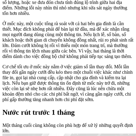
số lượng, hoặc xe đưa đón chưa tính đúng lộ trình giữa hai địa
điểm. Những lỗi này nhìn thì nhỏ nhưng khi sửa sát ngày thường
tốn hơn nhiều.
Ở mốc này, một cuộc tổng rà soát với cả hai bên gia đình là cần
thiết. Mục đích không phải để bàn lại từ đầu, mà để xác nhận rằng
mọi người đang dùng cùng một thông tin. Nếu lịch lễ, số bàn, số
khách hoặc thời gian di chuyển không đồng nhất, rủi ro phát sinh rất
lớn. Đám cưới không bị rối vì thiếu một món trang trí, mà thường
rối vì thông tin lệch nhau giữa các bên. Vì vậy, hai tháng là thời
điểm dành cho việc đồng bộ chứ không phải tiếp tục sáng tạo thêm.
Cơ chế tối ưu ở mốc này nằm ở việc giảm số lần thay đổi. Mỗi lần
thay đổi gần ngày cưới đều kéo theo một chuỗi việc khác như chỉnh
file in, gọi lại nhà cung cấp, cập nhật cho gia đình và kiểm tra lại
lịch. Nếu bạn giữ được thông tin ổn định từ mốc này trở đi, những
việc còn lại sẽ nhẹ hơn rất nhiều. Đây cũng là lúc nên chừa một
khoản đệm nhỏ cho các chi phí bất ngờ, vì càng gần ngày cưới, chi
phí gấp thường tăng nhanh hơn chi phí đặt sớm.
Nước rút trước 1 tháng
Một tháng cuối cùng không còn phù hợp để xử lý những quyết định
lớn.