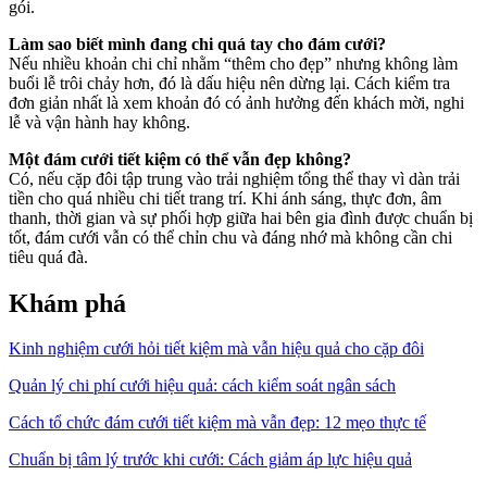
gói.
Làm sao biết mình đang chi quá tay cho đám cưới?
Nếu nhiều khoản chi chỉ nhằm “thêm cho đẹp” nhưng không làm
buổi lễ trôi chảy hơn, đó là dấu hiệu nên dừng lại. Cách kiểm tra
đơn giản nhất là xem khoản đó có ảnh hưởng đến khách mời, nghi
lễ và vận hành hay không.
Một đám cưới tiết kiệm có thể vẫn đẹp không?
Có, nếu cặp đôi tập trung vào trải nghiệm tổng thể thay vì dàn trải
tiền cho quá nhiều chi tiết trang trí. Khi ánh sáng, thực đơn, âm
thanh, thời gian và sự phối hợp giữa hai bên gia đình được chuẩn bị
tốt, đám cưới vẫn có thể chỉn chu và đáng nhớ mà không cần chi
tiêu quá đà.
Khám phá
Kinh nghiệm cưới hỏi tiết kiệm mà vẫn hiệu quả cho cặp đôi
Quản lý chi phí cưới hiệu quả: cách kiểm soát ngân sách
Cách tổ chức đám cưới tiết kiệm mà vẫn đẹp: 12 mẹo thực tế
Chuẩn bị tâm lý trước khi cưới: Cách giảm áp lực hiệu quả