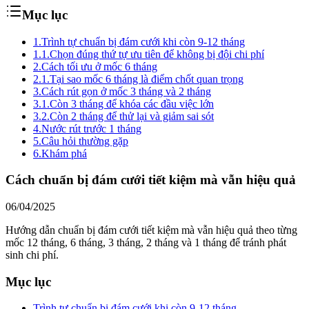
Mục lục
1.
Trình tự chuẩn bị đám cưới khi còn 9-12 tháng
1.1.
Chọn đúng thứ tự ưu tiên để không bị đội chi phí
2.
Cách tối ưu ở mốc 6 tháng
2.1.
Tại sao mốc 6 tháng là điểm chốt quan trọng
3.
Cách rút gọn ở mốc 3 tháng và 2 tháng
3.1.
Còn 3 tháng để khóa các đầu việc lớn
3.2.
Còn 2 tháng để thử lại và giảm sai sót
4.
Nước rút trước 1 tháng
5.
Câu hỏi thường gặp
6.
Khám phá
Cách chuẩn bị đám cưới tiết kiệm mà vẫn hiệu quả
06/04/2025
Hướng dẫn chuẩn bị đám cưới tiết kiệm mà vẫn hiệu quả theo từng
mốc 12 tháng, 6 tháng, 3 tháng, 2 tháng và 1 tháng để tránh phát
sinh chi phí.
Mục lục
Trình tự chuẩn bị đám cưới khi còn 9-12 tháng