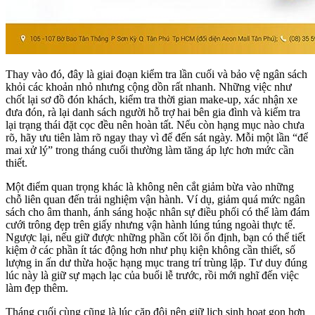
Thay vào đó, đây là giai đoạn kiểm tra lần cuối và bảo vệ ngân sách
khỏi các khoản nhỏ nhưng cộng dồn rất nhanh. Những việc như
chốt lại sơ đồ đón khách, kiểm tra thời gian make-up, xác nhận xe
đưa đón, rà lại danh sách người hỗ trợ hai bên gia đình và kiểm tra
lại trạng thái đặt cọc đều nên hoàn tất. Nếu còn hạng mục nào chưa
rõ, hãy ưu tiên làm rõ ngay thay vì để đến sát ngày. Mỗi một lần “để
mai xử lý” trong tháng cuối thường làm tăng áp lực hơn mức cần
thiết.
Một điểm quan trọng khác là không nên cắt giảm bừa vào những
chỗ liên quan đến trải nghiệm vận hành. Ví dụ, giảm quá mức ngân
sách cho âm thanh, ánh sáng hoặc nhân sự điều phối có thể làm đám
cưới trông đẹp trên giấy nhưng vận hành lúng túng ngoài thực tế.
Ngược lại, nếu giữ được những phần cốt lõi ổn định, bạn có thể tiết
kiệm ở các phần ít tác động hơn như phụ kiện không cần thiết, số
lượng in ấn dư thừa hoặc hạng mục trang trí trùng lặp. Tư duy đúng
lúc này là giữ sự mạch lạc của buổi lễ trước, rồi mới nghĩ đến việc
làm đẹp thêm.
Tháng cuối cùng cũng là lúc cặp đôi nên giữ lịch sinh hoạt gọn hơn