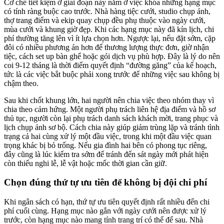
Cơ chế tiết kiệm ở giai đoạn này nằm ở việc khóa những hạng mục
có tính ràng buộc cao trước. Nhà hàng tiệc cưới, studio chụp ảnh,
thợ trang điểm và ekip quay chụp đều phụ thuộc vào ngày cưới,
mùa cưới và khung giờ đẹp. Khi các hạng mục này đã kín lịch, chi
phí thường tăng lên vì ít lựa chọn hơn. Ngược lại, nếu đặt sớm, cặp
đôi có nhiều phương án hơn để thương lượng thực đơn, giờ nhận
tiệc, cách set up bàn ghế hoặc gói dịch vụ phù hợp. Đây là lý do nên
coi 9-12 tháng là thời điểm quyết định “đường găng” của kế hoạch,
tức là các việc bắt buộc phải xong trước để những việc sau không bị
chậm theo.
Sau khi chốt khung lớn, hai người nên chia việc theo nhóm thay vì
chia theo cảm hứng. Một người phụ trách liên hệ địa điểm và hồ sơ
thủ tục, người còn lại phụ trách danh sách khách mời, trang phục và
lịch chụp ảnh sơ bộ. Cách chia này giúp giảm trùng lặp và tránh tình
trạng cả hai cùng xử lý một đầu việc, trong khi một đầu việc quan
trọng khác bị bỏ trống. Nếu gia đình hai bên có phong tục riêng,
đây cũng là lúc kiểm tra sớm để tránh đến sát ngày mới phát hiện
còn thiếu nghi lễ, lễ vật hoặc mốc thời gian cần giữ.
Chọn đúng thứ tự ưu tiên để không bị đội chi phí
Khi ngân sách có hạn, thứ tự ưu tiên quyết định rất nhiều đến chi
phí cuối cùng. Hạng mục nào gắn với ngày cưới nên được xử lý
trước, còn hạng mục nào mang tính trang trí có thể để sau. Nhà