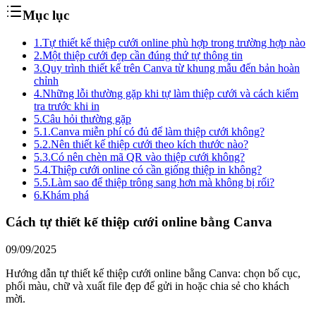
Mục lục
1.
Tự thiết kế thiệp cưới online phù hợp trong trường hợp nào
2.
Một thiệp cưới đẹp cần đúng thứ tự thông tin
3.
Quy trình thiết kế trên Canva từ khung mẫu đến bản hoàn
chỉnh
4.
Những lỗi thường gặp khi tự làm thiệp cưới và cách kiểm
tra trước khi in
5.
Câu hỏi thường gặp
5.1.
Canva miễn phí có đủ để làm thiệp cưới không?
5.2.
Nên thiết kế thiệp cưới theo kích thước nào?
5.3.
Có nên chèn mã QR vào thiệp cưới không?
5.4.
Thiệp cưới online có cần giống thiệp in không?
5.5.
Làm sao để thiệp trông sang hơn mà không bị rối?
6.
Khám phá
Cách tự thiết kế thiệp cưới online bằng Canva
09/09/2025
Hướng dẫn tự thiết kế thiệp cưới online bằng Canva: chọn bố cục,
phối màu, chữ và xuất file đẹp để gửi in hoặc chia sẻ cho khách
mời.