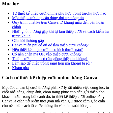
Mục lục
Tự thiết kế thiệp cưới online phù hợp trong trường hợp nào
Một thiệp cưới đẹp cần đúng thứ tự thông tin
Quy trình thiết kế trên Canva từ khung mẫu đến bản hoàn
chỉnh
Những lỗi thường gặp khi tự làm thiệp cưới và cách kiểm tra
trước khi in
Câu hỏi thường gặp
Canva miễn phí có đủ để làm thiệp cưới không?
Nên thiết kế thiệp cưới theo kích thước nào?
Có nên chèn mã QR vào thiệp cưới không?
Thiệp cưới online có cần giống thiệp in không?
Làm sao để thiệp trông sang hơn mà không bị rối?
Khám phá
Cách tự thiết kế thiệp cưới online bằng Canva
Một đôi chuẩn bị cưới thường phải xử lý rất nhiều việc cùng lúc, từ
chốt nhà hàng, chụp ảnh, chọn trang phục cho đến gửi thiệp cho
khách mời. Trong bối cảnh đó, tự thiết kế thiệp cưới online bằng
Canva là cách tiết kiệm thời gian mà vẫn giữ được cảm giác chỉn
chu nếu biết cách tổ chức thông tin và kiểm soát bố cục.