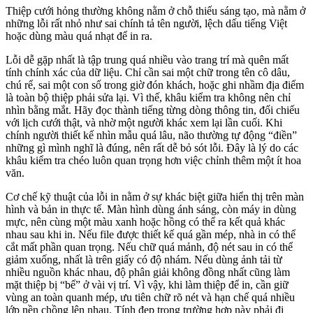
Thiệp cưới hỏng thường không nằm ở chỗ thiếu sáng tạo, mà nằm ở
những lỗi rất nhỏ như sai chính tả tên người, lệch dấu tiếng Việt
hoặc dùng màu quá nhạt để in ra.
Lỗi dễ gặp nhất là tập trung quá nhiều vào trang trí mà quên mất
tính chính xác của dữ liệu. Chỉ cần sai một chữ trong tên cô dâu,
chú rể, sai một con số trong giờ đón khách, hoặc ghi nhầm địa điểm
là toàn bộ thiệp phải sửa lại. Vì thế, khâu kiểm tra không nên chỉ
nhìn bằng mắt. Hãy đọc thành tiếng từng dòng thông tin, đối chiếu
với lịch cưới thật, và nhờ một người khác xem lại lần cuối. Khi
chính người thiết kế nhìn mẫu quá lâu, não thường tự động “điền”
những gì mình nghĩ là đúng, nên rất dễ bỏ sót lỗi. Đây là lý do các
khâu kiểm tra chéo luôn quan trọng hơn việc chỉnh thêm một ít hoa
văn.
Cơ chế kỹ thuật của lỗi in nằm ở sự khác biệt giữa hiển thị trên màn
hình và bản in thực tế. Màn hình dùng ánh sáng, còn máy in dùng
mực, nên cùng một màu xanh hoặc hồng có thể ra kết quả khác
nhau sau khi in. Nếu file được thiết kế quá gần mép, nhà in có thể
cắt mất phần quan trọng. Nếu chữ quá mảnh, độ nét sau in có thể
giảm xuống, nhất là trên giấy có độ nhám. Nếu dùng ảnh tải từ
nhiều nguồn khác nhau, độ phân giải không đồng nhất cũng làm
mặt thiệp bị “bể” ở vài vị trí. Vì vậy, khi làm thiệp để in, cần giữ
vùng an toàn quanh mép, ưu tiên chữ rõ nét và hạn chế quá nhiều
lớp nền chồng lên nhau. Tính đẹp trong trường hợp này phải đi