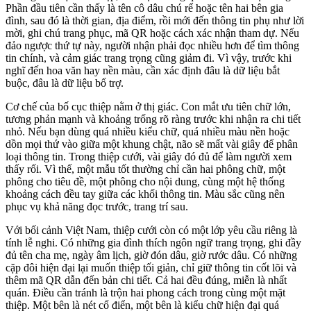
Phần đầu tiên cần thấy là tên cô dâu chú rể hoặc tên hai bên gia
đình, sau đó là thời gian, địa điểm, rồi mới đến thông tin phụ như lời
mời, ghi chú trang phục, mã QR hoặc cách xác nhận tham dự. Nếu
đảo ngược thứ tự này, người nhận phải đọc nhiều hơn để tìm thông
tin chính, và cảm giác trang trọng cũng giảm đi. Vì vậy, trước khi
nghĩ đến hoa văn hay nền màu, cần xác định đâu là dữ liệu bắt
buộc, đâu là dữ liệu bổ trợ.
Cơ chế của bố cục thiệp nằm ở thị giác. Con mắt ưu tiên chữ lớn,
tương phản mạnh và khoảng trống rõ ràng trước khi nhận ra chi tiết
nhỏ. Nếu bạn dùng quá nhiều kiểu chữ, quá nhiều màu nền hoặc
dồn mọi thứ vào giữa một khung chật, não sẽ mất vài giây để phân
loại thông tin. Trong thiệp cưới, vài giây đó đủ để làm người xem
thấy rối. Vì thế, một mẫu tốt thường chỉ cần hai phông chữ, một
phông cho tiêu đề, một phông cho nội dung, cùng một hệ thống
khoảng cách đều tay giữa các khối thông tin. Màu sắc cũng nên
phục vụ khả năng đọc trước, trang trí sau.
Với bối cảnh Việt Nam, thiệp cưới còn có một lớp yêu cầu riêng là
tính lễ nghi. Có những gia đình thích ngôn ngữ trang trọng, ghi đầy
đủ tên cha mẹ, ngày âm lịch, giờ đón dâu, giờ rước dâu. Có những
cặp đôi hiện đại lại muốn thiệp tối giản, chỉ giữ thông tin cốt lõi và
thêm mã QR dẫn đến bản chi tiết. Cả hai đều đúng, miễn là nhất
quán. Điều cần tránh là trộn hai phong cách trong cùng một mặt
thiệp. Một bên là nét cổ điển, một bên là kiểu chữ hiện đại quá