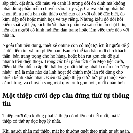
sắp chữ, đặt ảnh, đổi màu và canh lề tương đối ổn định mà không
phải dùng phần mềm chuyên sâu. Tuy vậy, Canva không phải lựa
chọn tối ưu nếu bạn cần thiệp cưới cao cấp với cắt bế đặc biệt, ép
kim, dập nổi hoặc minh họa vẽ tay riêng. Những kiểu đó đòi hỏi
kiểm soát vật liệu, kích thước thành phẩm và sai số in ấn chặt hơn,
nên cần người có kinh nghiệm dàn trang hoặc làm việc trực tiếp với
nhà in.
Ngoài tính tiện dụng, thiết kế online còn có một lợi ích ít người để ý
là dễ kiểm tra và lưu phiên bản. Bạn có thể tạo bản mời cho khách
thân, bản trang trọng cho họ hàng, hoặc bản rút gọn chỉ để gửi
nhanh trên điện thoại. Trong các bài phân tích của Mẹo tiệc cưới,
điểm khiến nhiều cặp đôi hài lòng nhất không phải là mẫu nào “đẹp
nhất”, mà là mẫu nào đủ linh hoạt để chỉnh một lần rồi dùng cho
nhiều kênh khác nhau. Điều đó giúp thiệp cưới bớt phụ thuộc vào
cảm hứng, và chuyển sang một quy trình gọn hơn, nhất quán hơn.
Một thiệp cưới đẹp cần đúng thứ tự thông
tin
Thiệp cưới đẹp không phải là thiệp có nhiều chi tiết nhất, mà là
thiệp có thứ tự đọc hợp lý nhất.
Khi người nhận mở thiệp, mắt họ thường quét theo trình tự rất ngắn.