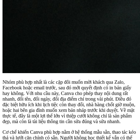
Nhóm phù hợp nhất là các cặp đôi muốn mời khách qua Zalo,
Facebook hoặc email trước, sau đó mới quyết định có in bản giấy
hay không. Với nhu cầu này, Canva cho phép thay nội dung rất
nhanh, đổi tên, đổi ngày, đổi địa điểm chỉ trong vài phút. Điều đó
đặc biệt hữu ích khi lịch tiệc còn thay đổi, nhà hàng chốt giờ muộn,
hoặc hai bên gia đình muốn xem bản nháp trước khi duyệt. Về mặt
thực tế, đây là một lợi thế lớn vì thiệp cưới không chỉ là sản phẩm
đẹp, mà còn là tài liệu thông tin cần sửa đúng và sửa nhanh.
Cơ chế khiến Canva phù hợp nằm ở hệ thống mẫu sẵn, thao tác kéo
thả và lưới căn chỉnh có sẵn. Người không học thiết kế vẫn có thể