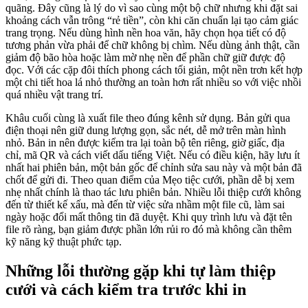
quãng. Đây cũng là lý do vì sao cùng một bộ chữ nhưng khi đặt sai
khoảng cách vẫn trông “rẻ tiền”, còn khi căn chuẩn lại tạo cảm giác
trang trọng. Nếu dùng hình nền hoa văn, hãy chọn họa tiết có độ
tương phản vừa phải để chữ không bị chìm. Nếu dùng ảnh thật, cần
giảm độ bão hòa hoặc làm mờ nhẹ nền để phần chữ giữ được độ
đọc. Với các cặp đôi thích phong cách tối giản, một nền trơn kết hợp
một chi tiết hoa lá nhỏ thường an toàn hơn rất nhiều so với việc nhồi
quá nhiều vật trang trí.
Khâu cuối cùng là xuất file theo đúng kênh sử dụng. Bản gửi qua
điện thoại nên giữ dung lượng gọn, sắc nét, dễ mở trên màn hình
nhỏ. Bản in nên được kiểm tra lại toàn bộ tên riêng, giờ giấc, địa
chỉ, mã QR và cách viết dấu tiếng Việt. Nếu có điều kiện, hãy lưu ít
nhất hai phiên bản, một bản gốc để chỉnh sửa sau này và một bản đã
chốt để gửi đi. Theo quan điểm của Mẹo tiệc cưới, phần dễ bị xem
nhẹ nhất chính là thao tác lưu phiên bản. Nhiều lỗi thiệp cưới không
đến từ thiết kế xấu, mà đến từ việc sửa nhầm một file cũ, làm sai
ngày hoặc đổi mất thông tin đã duyệt. Khi quy trình lưu và đặt tên
file rõ ràng, bạn giảm được phần lớn rủi ro đó mà không cần thêm
kỹ năng kỹ thuật phức tạp.
Những lỗi thường gặp khi tự làm thiệp
cưới và cách kiểm tra trước khi in