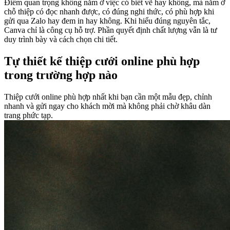
Điểm quan trọng không nằm ở việc có biết vẽ hay không, mà nằm ở
chỗ thiệp có đọc nhanh được, có đúng nghi thức, có phù hợp khi
gửi qua Zalo hay đem in hay không. Khi hiểu đúng nguyên tắc,
Canva chỉ là công cụ hỗ trợ. Phần quyết định chất lượng vẫn là tư
duy trình bày và cách chọn chi tiết.
Tự thiết kế thiệp cưới online phù hợp
trong trường hợp nào
Thiệp cưới online phù hợp nhất khi bạn cần một mẫu đẹp, chỉnh
nhanh và gửi ngay cho khách mời mà không phải chờ khâu dàn
trang phức tạp.