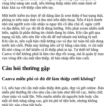
cùng khả năng sản xuất, nếu không thiệp nhìn trên màn hình sẽ
khác khá xa với thiệp cầm trên tay.
Một bước kiểm tra thực tế rất đáng làm là xem thiệp ở hai trạng thái,
phóng to trên máy tính và thu nhỏ trên điện thoại. Nếu ở kích thước
nhỏ mà người xem vẫn nhận ra ngay tên cô dâu chú rể, ngày cưới
và địa điểm, bố cục đó đã đi đúng hướng. Nếu phải zoom nhiều mới
hiểu, nghĩa là phần thông tin chính đang bị chìm. Khi cần gửi qua
mạng xã hội, nên nén file vừa đủ để mở nhanh mà không bị mờ.
Khi cần in, nên xuất bản chất lượng cao và đọc kỹ toàn bộ nội dung
trước khi chốt. Phần này không nên xử lý bằng cảm tính, vì chỉ một
lỗi nhỏ cũng có thể khiến cả lô thiệp phải in lại. Tự thiết kế bằng
Canva vì thế không phải là làm cho đẹp rồi xong, mà là quản lý trọn
vẹn vòng đời của một tấm thiệp, từ bản nháp đến bản cuối.
Câu hỏi thường gặp
Canva miễn phí có đủ để làm thiệp cưới không?
Có, nếu bạn chỉ cần một mẫu thiệp đơn giản, đẹp và gửi online. Bản
miễn phí thường đủ cho nhu cầu căn bản như đổi bố cục, thêm chữ,
chọn màu và xuất file. Nếu muốn nhiều tài nguyên hơn hoặc cần
một số tính năng nâng cao, gói trả phí sẽ tiện hơn, nhưng không
phải lúc nào cũng bắt buộc.