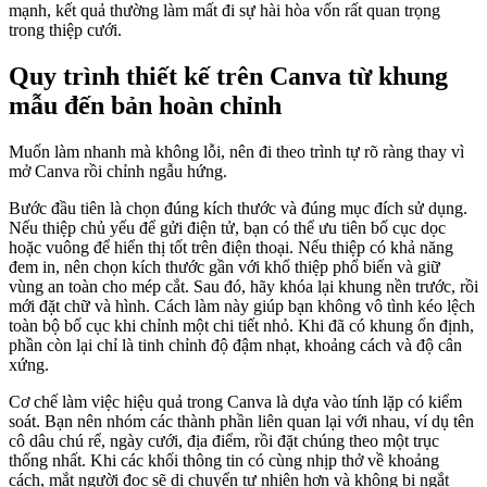
mạnh, kết quả thường làm mất đi sự hài hòa vốn rất quan trọng
trong thiệp cưới.
Quy trình thiết kế trên Canva từ khung
mẫu đến bản hoàn chỉnh
Muốn làm nhanh mà không lỗi, nên đi theo trình tự rõ ràng thay vì
mở Canva rồi chỉnh ngẫu hứng.
Bước đầu tiên là chọn đúng kích thước và đúng mục đích sử dụng.
Nếu thiệp chủ yếu để gửi điện tử, bạn có thể ưu tiên bố cục dọc
hoặc vuông để hiển thị tốt trên điện thoại. Nếu thiệp có khả năng
đem in, nên chọn kích thước gần với khổ thiệp phổ biến và giữ
vùng an toàn cho mép cắt. Sau đó, hãy khóa lại khung nền trước, rồi
mới đặt chữ và hình. Cách làm này giúp bạn không vô tình kéo lệch
toàn bộ bố cục khi chỉnh một chi tiết nhỏ. Khi đã có khung ổn định,
phần còn lại chỉ là tinh chỉnh độ đậm nhạt, khoảng cách và độ cân
xứng.
Cơ chế làm việc hiệu quả trong Canva là dựa vào tính lặp có kiểm
soát. Bạn nên nhóm các thành phần liên quan lại với nhau, ví dụ tên
cô dâu chú rể, ngày cưới, địa điểm, rồi đặt chúng theo một trục
thống nhất. Khi các khối thông tin có cùng nhịp thở về khoảng
cách, mắt người đọc sẽ di chuyển tự nhiên hơn và không bị ngắt