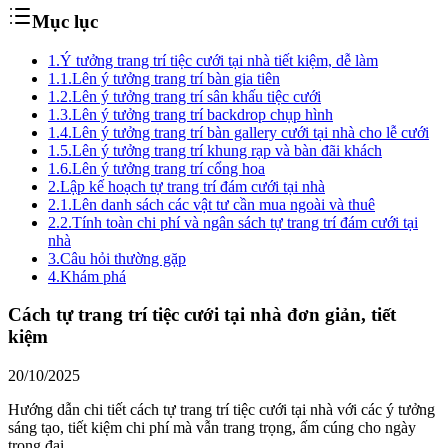
Mục lục
1.
Ý tưởng trang trí tiệc cưới tại nhà tiết kiệm, dễ làm
1.1.
Lên ý tưởng trang trí bàn gia tiên
1.2.
Lên ý tưởng trang trí sân khấu tiệc cưới
1.3.
Lên ý tưởng trang trí backdrop chụp hình
1.4.
Lên ý tưởng trang trí bàn gallery cưới tại nhà cho lễ cưới
1.5.
Lên ý tưởng trang trí khung rạp và bàn đãi khách
1.6.
Lên ý tưởng trang trí cổng hoa
2.
Lập kế hoạch tự trang trí đám cưới tại nhà
2.1.
Lên danh sách các vật tư cần mua ngoài và thuê
2.2.
Tính toàn chi phí và ngân sách tự trang trí đám cưới tại
nhà
3.
Câu hỏi thường gặp
4.
Khám phá
Cách tự trang trí tiệc cưới tại nhà đơn giản, tiết
kiệm
20/10/2025
Hướng dẫn chi tiết cách tự trang trí tiệc cưới tại nhà với các ý tưởng
sáng tạo, tiết kiệm chi phí mà vẫn trang trọng, ấm cúng cho ngày
trọng đại.