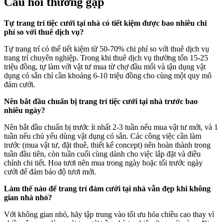
Câu hỏi thường gặp
Tự trang trí tiệc cưới tại nhà có tiết kiệm được bao nhiêu chi
phí so với thuê dịch vụ?
Tự trang trí có thể tiết kiệm từ 50-70% chi phí so với thuê dịch vụ
trang trí chuyên nghiệp. Trong khi thuê dịch vụ thường tốn 15-25
triệu đồng, tự làm với vật tư mua từ chợ đầu mối và tận dụng vật
dụng có sẵn chỉ cần khoảng 6-10 triệu đồng cho cùng một quy mô
đám cưới.
Nên bắt đầu chuẩn bị trang trí tiệc cưới tại nhà trước bao
nhiêu ngày?
Nên bắt đầu chuẩn bị trước ít nhất 2-3 tuần nếu mua vật tư mới, và 1
tuần nếu chủ yếu dùng vật dụng có sẵn. Các công việc cần làm
trước (mua vật tư, đặt thuê, thiết kế concept) nên hoàn thành trong
tuần đầu tiên, còn tuần cuối cùng dành cho việc lắp đặt và điều
chỉnh chi tiết. Hoa tươi nên mua trong ngày hoặc tối trước ngày
cưới để đảm bảo độ tươi mới.
Làm thế nào để trang trí đám cưới tại nhà vẫn đẹp khi không
gian nhà nhỏ?
Với không gian nhỏ, hãy tập trung vào tối ưu hóa chiều cao thay vì