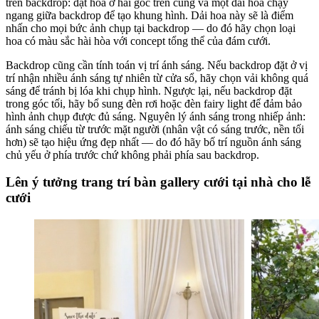
trên backdrop: đặt hoa ở hai góc trên cùng và một dải hoa chạy
ngang giữa backdrop để tạo khung hình. Dải hoa này sẽ là điểm
nhấn cho mọi bức ảnh chụp tại backdrop — do đó hãy chọn loại
hoa có màu sắc hài hòa với concept tổng thể của đám cưới.
Backdrop cũng cần tính toán vị trí ánh sáng. Nếu backdrop đặt ở vị
trí nhận nhiều ánh sáng tự nhiên từ cửa sổ, hãy chọn vải không quá
sáng để tránh bị lóa khi chụp hình. Ngược lại, nếu backdrop đặt
trong góc tối, hãy bổ sung đèn rơi hoặc đèn fairy light để đảm bảo
hình ảnh chụp được đủ sáng. Nguyên lý ánh sáng trong nhiếp ảnh:
ánh sáng chiếu từ trước mặt người (nhân vật có sáng trước, nền tối
hơn) sẽ tạo hiệu ứng đẹp nhất — do đó hãy bố trí nguồn ánh sáng
chủ yếu ở phía trước chứ không phải phía sau backdrop.
Lên ý tưởng trang trí bàn gallery cưới tại nhà cho lễ
cưới