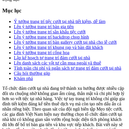
Mục lục
Ý tưởng trang trí tiệc cưới tại nhà tiết kiệm, dễ làm
Lên ý tưởng trang trí bàn gia tiên
Lên ý tưởng trang trí sân khấu tiệc cưới
Lên ý tưởng trang trí backdrop chụp hình
Lên ý tưởng trang trí bàn gallery cưới tại nhà cho lễ cưới
Lên ý tưởng trang trí khung rạp và bàn đãi khách
Lên ý tưởng trang trí cổng hoa
Lập kế hoạch tự trang trí đám cưới tại nhà
Lên danh sách các vật tư cần mua ngoài và thuê
Tính toàn chi phí và ngân sách tự trang trí đám cưới tại nhà
Câu hỏi thường gặp
Khám phá
Tổ chức đám cưới tại nhà đang trở thành xu hướng được nhiều cặp
đôi ưa chuộng nhờ không gian ấm cúng, thân mật và chi phí hợp lý
hơn so với tiệc tại nhà hàng. Việc tự tay trang trí không chỉ giúp gia
đình tiết kiệm đáng kể tiền thuê dịch vụ mà còn tạo nên dấu ấn cá
nhân riêng biệt. Theo quan sát của đội ngũ biên tập Mẹo tiệc cưới,
các gia đình Việt Nam hiện nay thường chọn tổ chức đám cưới tại
nhà khi có không gian sân vườn rộng hoặc diện tích phòng khách
đủ lớn để bố trí bàn gia tiên và khu vực tiếp khách. Bài viết này sẽ