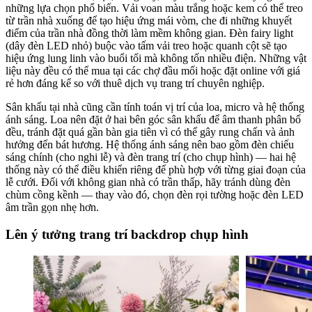
những lựa chọn phổ biến. Vải voan màu trắng hoặc kem có thể treo
từ trần nhà xuống để tạo hiệu ứng mái vòm, che đi những khuyết
điểm của trần nhà đồng thời làm mềm không gian. Đèn fairy light
(dây đèn LED nhỏ) buộc vào tấm vải treo hoặc quanh cột sẽ tạo
hiệu ứng lung linh vào buổi tối mà không tốn nhiều điện. Những vật
liệu này đều có thể mua tại các chợ đầu mối hoặc đặt online với giá
rẻ hơn đáng kể so với thuê dịch vụ trang trí chuyên nghiệp.
Sân khấu tại nhà cũng cần tính toán vị trí của loa, micro và hệ thống
ánh sáng. Loa nên đặt ở hai bên góc sân khấu để âm thanh phân bố
đều, tránh đặt quá gần bàn gia tiên vì có thể gây rung chấn và ảnh
hưởng đến bát hương. Hệ thống ánh sáng nên bao gồm đèn chiếu
sáng chính (cho nghi lễ) và đèn trang trí (cho chụp hình) — hai hệ
thống này có thể điều khiển riêng để phù hợp với từng giai đoạn của
lễ cưới. Đối với không gian nhà có trần thấp, hãy tránh dùng đèn
chùm cồng kềnh — thay vào đó, chọn đèn rọi tường hoặc đèn LED
âm trần gọn nhẹ hơn.
Lên ý tưởng trang trí backdrop chụp hình