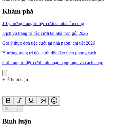
Khám phá
10 ý tưởng trang trí tiệc cưới tại nhà ấm cúng
Dịch vụ trang trí tiệc cưới tại nhà trọn gói 2026
Gợi ý thực đơn tiệc cưới tại nhà ngon, chi tiết 2026
Ý tưởng trang trí tiệc cưới độc đáo theo phong cách
Gói trang trí tiệc cưới linh hoạt: hạng mục và cách chọn
Viết bình luận...
Bình luận
Bình luận