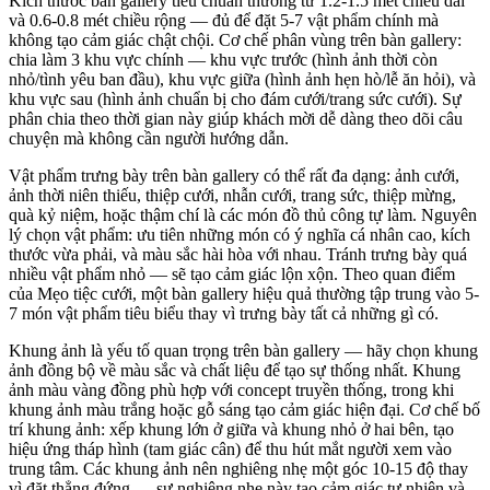
Kích thước bàn gallery tiêu chuẩn thường từ 1.2-1.5 mét chiều dài
và 0.6-0.8 mét chiều rộng — đủ để đặt 5-7 vật phẩm chính mà
không tạo cảm giác chật chội. Cơ chế phân vùng trên bàn gallery:
chia làm 3 khu vực chính — khu vực trước (hình ảnh thời còn
nhỏ/tình yêu ban đầu), khu vực giữa (hình ảnh hẹn hò/lễ ăn hỏi), và
khu vực sau (hình ảnh chuẩn bị cho đám cưới/trang sức cưới). Sự
phân chia theo thời gian này giúp khách mời dễ dàng theo dõi câu
chuyện mà không cần người hướng dẫn.
Vật phẩm trưng bày trên bàn gallery có thể rất đa dạng: ảnh cưới,
ảnh thời niên thiếu, thiệp cưới, nhẫn cưới, trang sức, thiệp mừng,
quà kỷ niệm, hoặc thậm chí là các món đồ thủ công tự làm. Nguyên
lý chọn vật phẩm: ưu tiên những món có ý nghĩa cá nhân cao, kích
thước vừa phải, và màu sắc hài hòa với nhau. Tránh trưng bày quá
nhiều vật phẩm nhỏ — sẽ tạo cảm giác lộn xộn. Theo quan điểm
của Mẹo tiệc cưới, một bàn gallery hiệu quả thường tập trung vào 5-
7 món vật phẩm tiêu biểu thay vì trưng bày tất cả những gì có.
Khung ảnh là yếu tố quan trọng trên bàn gallery — hãy chọn khung
ảnh đồng bộ về màu sắc và chất liệu để tạo sự thống nhất. Khung
ảnh màu vàng đồng phù hợp với concept truyền thống, trong khi
khung ảnh màu trắng hoặc gỗ sáng tạo cảm giác hiện đại. Cơ chế bố
trí khung ảnh: xếp khung lớn ở giữa và khung nhỏ ở hai bên, tạo
hiệu ứng tháp hình (tam giác cân) để thu hút mắt người xem vào
trung tâm. Các khung ảnh nên nghiêng nhẹ một góc 10-15 độ thay
vì đặt thẳng đứng — sự nghiêng nhẹ này tạo cảm giác tự nhiên và