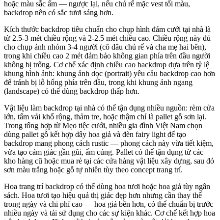
hoặc màu sắc ấm — ngược lại, nếu chú rể mặc vest tối màu,
backdrop nên có sắc tươi sáng hơn.
Kích thước backdrop tiêu chuẩn cho chụp hình đám cưới tại nhà là
từ 2.5-3 mét chiều rộng và 2-2.5 mét chiều cao. Chiều rộng này đủ
cho chụp ảnh nhóm 3-4 người (cô dâu chú rể và cha mẹ hai bên),
trong khi chiều cao 2 mét đảm bảo không gian phía trên đầu người
không bị trống. Cơ chế xác định chiều cao backdrop dựa trên tỷ lệ
khung hình ảnh: khung ảnh dọc (portrait) yêu cầu backdrop cao hơn
để tránh bị lỗ hổng phía trên đầu, trong khi khung ảnh ngang
(landscape) có thể dùng backdrop thấp hơn.
Vật liệu làm backdrop tại nhà có thể tận dụng nhiều nguồn: rèm cửa
lớn, tấm vải khổ rộng, thảm tre, hoặc thậm chí là pallet gỗ sơn lại.
Trong tổng hợp từ Mẹo tiệc cưới, nhiều gia đình Việt Nam chọn
dùng pallet gỗ kết hợp dây hoa giả và đèn fairy light để tạo
backdrop mang phong cách rustic — phong cách này vừa tiết kiệm,
vừa tạo cảm giác gần gũi, ấm cúng. Pallet có thể tận dụng từ các
kho hàng cũ hoặc mua rẻ tại các cửa hàng vật liệu xây dựng, sau đó
sơn màu trắng hoặc gỗ tự nhiên tùy theo concept trang trí.
Hoa trang trí backdrop có thể dùng hoa tươi hoặc hoa giả tùy ngân
sách. Hoa tươi tạo hiệu quả thị giác đẹp hơn nhưng cần thay thế
trong ngày và chi phí cao — hoa giả bền hơn, có thể chuẩn bị trước
nhiều ngày và tái sử dụng cho các sự kiện khác. Cơ chế kết hợp hoa