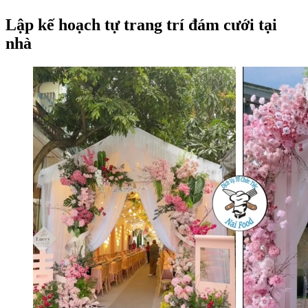
Lập kế hoạch tự trang trí đám cưới tại
nhà