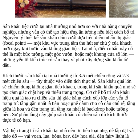
Sân khấu tiệc cưới tại nhà thường nhỏ hơn so với nhà hàng chuyên
nghiệp, nhưng vẫn có thể tạo hiệu ứng ấn tượng nếu biết cách bố trí.
Nguyên lý thiết kế sân khấu đám cưới dựa trên điểm nhấn thị giác
(focal point) — một khu vực trung tâm thu hút sự chú ý của khách
mời ngay khi bước vào không gian tiệc. Tại nhà, điểm nhấn này có
thể là một bức tường, một góc vườn, hoặc một khung cửa sổ lớn —
những yếu tố kiến trúc có sẵn thay vì phải xây dựng sân khấu từ
đầu.
Kích thước sân khấu tại nhà thường từ 3-5 mét chiều rộng và 2-3
mét chiều sâu — tùy thuộc vào diện tích thực tế. Sân khấu quá lớn
sẽ chiếm dụng không gian tiếp khách, trong khi sân khấu quá nhỏ sẽ
tạo cảm giác chật hẹp và thiếu trang trọng. Cơ chế bố trí sân khấu
hiệu quả là tạo ra chiều sâu thị giác bằng cách xếp lớp các yếu tố
trang trí: tầng gần nhất là bàn hoặc ghế dành cho cô dâu chú rể, tầng
giữa là hoa và đèn trang trí, tầng xa nhất là backdrop hoặc tường
nền. Sự phân tầng này giúp sân khấu có chiều sâu dù kích thước
thực tế có hạn.
Vật liệu trang trí sân khấu tại nhà nên ưu tiên loại nhẹ, dễ lắp đặt và
tháo dỡ — vải voan, lụa, bóng bay, dây hoa giả, đèn fairy light là