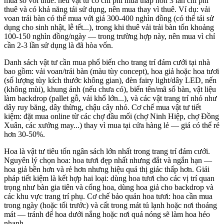
mua so với thuê: nếu vật tư có chi phí mua thấp hơn 3 lần chi phí
thuê và có khả năng tái sử dụng, nên mua thay vì thuê. Ví dụ: vải
voan trải bàn có thể mua với giá 300-400 nghìn đồng (có thể tái sử
dụng cho sinh nhật, lễ tết...), trong khi thuê vải trải bàn tốn khoảng
100-150 nghìn đồng/ngày — trong trường hợp này, nên mua vì chỉ
cần 2-3 lần sử dụng là đã hòa vốn.
Danh sách vật tư cần mua phổ biến cho trang trí đám cưới tại nhà
bao gồm: vải voan/trải bàn (màu tùy concept), hoa giả hoặc hoa tươi
(số lượng tùy kích thước không gian), đèn fairy light/dây LED, nến
(không mùi), khung ảnh (nếu chưa có), biển tên/mã số bàn, vật liệu
làm backdrop (pallet gỗ, vải khổ lớn...), và các vật trang trí nhỏ như
dây ruy băng, dây thừng, chậu cây nhỏ. Cơ chế mua vật tư tiết
kiệm: đặt mua online từ các chợ đầu mối (chợ Ninh Hiệp, chợ Đồng
Xuân, các xưởng may...) thay vì mua tại cửa hàng lẻ — giá có thể rẻ
hơn 30-50%.
Hoa là vật tư tiêu tốn ngân sách lớn nhất trong trang trí đám cưới.
Nguyên lý chọn hoa: hoa tươi đẹp nhất nhưng đắt và ngắn hạn —
hoa giả bền hơn và rẻ hơn nhưng hiệu quả thị giác thấp hơn. Giải
pháp tiết kiệm là kết hợp hai loại: dùng hoa tươi cho các vị trí quan
trọng như bàn gia tiên và cổng hoa, dùng hoa giả cho backdrop và
các khu vực trang trí phụ. Cơ chế bảo quản hoa tươi: hoa cần mua
trong ngày (hoặc tối trước) và cất trong mát tủ lạnh hoặc nơi thoáng
mát — tránh để hoa dưới nắng hoặc nơi quá nóng sẽ làm hoa héo
nhanh.