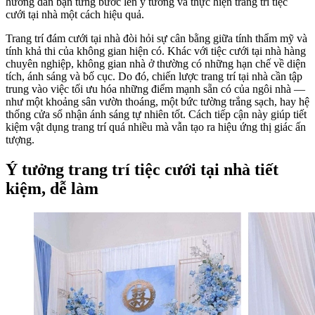
hướng dẫn bạn từng bước lên ý tưởng và thực hiện trang trí tiệc
cưới tại nhà một cách hiệu quả.
Trang trí đám cưới tại nhà đòi hỏi sự cân bằng giữa tính thẩm mỹ và
tính khả thi của không gian hiện có. Khác với tiệc cưới tại nhà hàng
chuyên nghiệp, không gian nhà ở thường có những hạn chế về diện
tích, ánh sáng và bố cục. Do đó, chiến lược trang trí tại nhà cần tập
trung vào việc tối ưu hóa những điểm mạnh sẵn có của ngôi nhà —
như một khoảng sân vườn thoáng, một bức tường trắng sạch, hay hệ
thống cửa sổ nhận ánh sáng tự nhiên tốt. Cách tiếp cận này giúp tiết
kiệm vật dụng trang trí quá nhiều mà vẫn tạo ra hiệu ứng thị giác ấn
tượng.
Ý tưởng trang trí tiệc cưới tại nhà tiết
kiệm, dễ làm