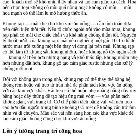
cao, khách mời sẽ khó nhìn thấy nhau và tạo cảm giác xa cách. Hoa
nên chọn loại không có mùi quá nồng hoặc không có mùi — mùi
hoa mạnh có thể làm lu mờ hương thức ăn.
Khung rạp — mái che cho khu vực ăn uống — cần tính toán dựa
trên điều kiện thời tiết. Nếu tổ chức ngoài trời vào mùa mưa, khung
rạp phải có mái che chắc chắn và khả năng chống thấm tốt. Nguyên
lý thoát nước của khung rạp: mái nên nghiêng một góc 10-15 độ để
nước mưa trôi xuống một bên thay vì đọng lại trên mái. Khung rạp
có thể làm từ khung sắt, khung nhôm, hoặc khung gỗ tùy ngân sách
— khung sắt bền hơn nhưng nặng và khó tháo lắp, khung nhôm nhẹ
hơn nhưng đắt hơn, khung gỗ tạo cảm giác rustic nhưng cần xử lý
chống mối mọt.
Đối với không gian trong nhà, khung rạp có thể thay thế bằng hệ
thống rèm hoặc vải treo từ trần nhà để phân tách khu vực ăn uống
với các khu vực khác. Vải treo có thể buộc nhẹ nhàng bằng dây ruy
băng hoặc dây thừng để tạo hiệu ứng mái vòm — vừa phân tách
không gian, vừa trang trí. Cơ chế phân tách bằng vải: vải nên treo
cao hơn đầu người trung bình khoảng 0.5 mét để không cản trở tầm
nhìn và di chuyển. Màu sắc vải nên sáng hơn các khu vực khác để
tạo cảm giác thoáng đãng cho khu vực ăn uống.
Lên ý tưởng trang trí cổng hoa