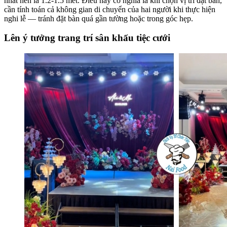
nhất nên là 1.2-1.5 mét. Điều này có nghĩa là khi chọn vị trí đặt bàn,
cần tính toán cả không gian di chuyển của hai người khi thực hiện
nghi lễ — tránh đặt bàn quá gần tường hoặc trong góc hẹp.
Lên ý tưởng trang trí sân khấu tiệc cưới