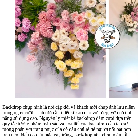
Backdrop chụp hình là nơi cặp đôi và khách mời chụp ảnh lưu niệm
trong ngày cưới — do đó cần thiết kế sao cho vừa đẹp, vừa có tính
năng sử dụng cao. Nguyên lý thiết kế backdrop đám cưới dựa trên
quy tắc tương phản: màu sắc và họa tiết của backdrop cần tạo sự
tương phản với trang phục của cô dâu chú rể để người nổi bật hơn
trên nền. Nếu cô dâu mặc váy trắng, backdrop nên chọn màu tối