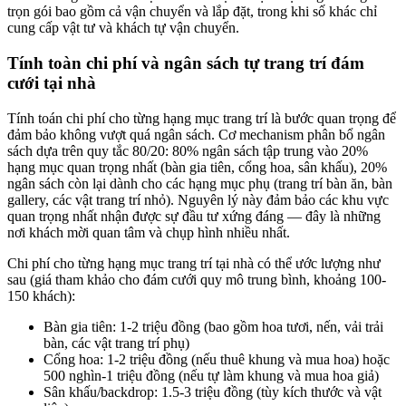
trọn gói bao gồm cả vận chuyển và lắp đặt, trong khi số khác chỉ
cung cấp vật tư và khách tự vận chuyển.
Tính toàn chi phí và ngân sách tự trang trí đám
cưới tại nhà
Tính toán chi phí cho từng hạng mục trang trí là bước quan trọng để
đảm bảo không vượt quá ngân sách. Cơ mechanism phân bổ ngân
sách dựa trên quy tắc 80/20: 80% ngân sách tập trung vào 20%
hạng mục quan trọng nhất (bàn gia tiên, cổng hoa, sân khấu), 20%
ngân sách còn lại dành cho các hạng mục phụ (trang trí bàn ăn, bàn
gallery, các vật trang trí nhỏ). Nguyên lý này đảm bảo các khu vực
quan trọng nhất nhận được sự đầu tư xứng đáng — đây là những
nơi khách mời quan tâm và chụp hình nhiều nhất.
Chi phí cho từng hạng mục trang trí tại nhà có thể ước lượng như
sau (giá tham khảo cho đám cưới quy mô trung bình, khoảng 100-
150 khách):
Bàn gia tiên: 1-2 triệu đồng (bao gồm hoa tươi, nến, vải trải
bàn, các vật trang trí phụ)
Cổng hoa: 1-2 triệu đồng (nếu thuê khung và mua hoa) hoặc
500 nghìn-1 triệu đồng (nếu tự làm khung và mua hoa giả)
Sân khấu/backdrop: 1.5-3 triệu đồng (tùy kích thước và vật