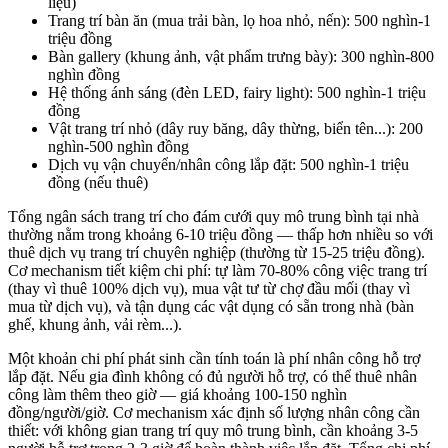
liệu)
Trang trí bàn ăn (mua trải bàn, lọ hoa nhỏ, nến): 500 nghìn-1
triệu đồng
Bàn gallery (khung ảnh, vật phẩm trưng bày): 300 nghìn-800
nghìn đồng
Hệ thống ánh sáng (đèn LED, fairy light): 500 nghìn-1 triệu
đồng
Vật trang trí nhỏ (dây ruy băng, dây thừng, biển tên...): 200
nghìn-500 nghìn đồng
Dịch vụ vận chuyển/nhân công lắp đặt: 500 nghìn-1 triệu
đồng (nếu thuê)
Tổng ngân sách trang trí cho đám cưới quy mô trung bình tại nhà
thường nằm trong khoảng 6-10 triệu đồng — thấp hơn nhiều so với
thuê dịch vụ trang trí chuyên nghiệp (thường từ 15-25 triệu đồng).
Cơ mechanism tiết kiệm chi phí: tự làm 70-80% công việc trang trí
(thay vì thuê 100% dịch vụ), mua vật tư từ chợ đầu mối (thay vì
mua từ dịch vụ), và tận dụng các vật dụng có sẵn trong nhà (bàn
ghế, khung ảnh, vải rèm...).
Một khoản chi phí phát sinh cần tính toán là phí nhân công hỗ trợ
lắp đặt. Nếu gia đình không có đủ người hỗ trợ, có thể thuê nhân
công làm thêm theo giờ — giá khoảng 100-150 nghìn
đồng/người/giờ. Cơ mechanism xác định số lượng nhân công cần
thiết: với không gian trang trí quy mô trung bình, cần khoảng 3-5