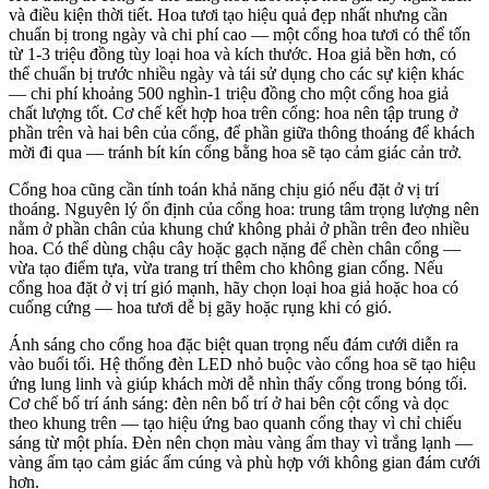
và điều kiện thời tiết. Hoa tươi tạo hiệu quả đẹp nhất nhưng cần
chuẩn bị trong ngày và chi phí cao — một cổng hoa tươi có thể tốn
từ 1-3 triệu đồng tùy loại hoa và kích thước. Hoa giả bền hơn, có
thể chuẩn bị trước nhiều ngày và tái sử dụng cho các sự kiện khác
— chi phí khoảng 500 nghìn-1 triệu đồng cho một cổng hoa giả
chất lượng tốt. Cơ chế kết hợp hoa trên cổng: hoa nên tập trung ở
phần trên và hai bên của cổng, để phần giữa thông thoáng để khách
mời đi qua — tránh bít kín cổng bằng hoa sẽ tạo cảm giác cản trở.
Cổng hoa cũng cần tính toán khả năng chịu gió nếu đặt ở vị trí
thoáng. Nguyên lý ổn định của cổng hoa: trung tâm trọng lượng nên
nằm ở phần chân của khung chứ không phải ở phần trên đeo nhiều
hoa. Có thể dùng chậu cây hoặc gạch nặng để chèn chân cổng —
vừa tạo điểm tựa, vừa trang trí thêm cho không gian cổng. Nếu
cổng hoa đặt ở vị trí gió mạnh, hãy chọn loại hoa giả hoặc hoa có
cuống cứng — hoa tươi dễ bị gãy hoặc rụng khi có gió.
Ánh sáng cho cổng hoa đặc biệt quan trọng nếu đám cưới diễn ra
vào buổi tối. Hệ thống đèn LED nhỏ buộc vào cổng hoa sẽ tạo hiệu
ứng lung linh và giúp khách mời dễ nhìn thấy cổng trong bóng tối.
Cơ chế bố trí ánh sáng: đèn nên bố trí ở hai bên cột cổng và dọc
theo khung trên — tạo hiệu ứng bao quanh cổng thay vì chỉ chiếu
sáng từ một phía. Đèn nên chọn màu vàng ấm thay vì trắng lạnh —
vàng ấm tạo cảm giác ấm cúng và phù hợp với không gian đám cưới
hơn.