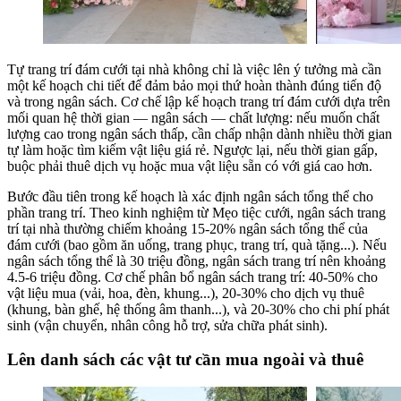
Tự trang trí đám cưới tại nhà không chỉ là việc lên ý tưởng mà cần
một kế hoạch chi tiết để đảm bảo mọi thứ hoàn thành đúng tiến độ
và trong ngân sách. Cơ chế lập kế hoạch trang trí đám cưới dựa trên
mối quan hệ thời gian — ngân sách — chất lượng: nếu muốn chất
lượng cao trong ngân sách thấp, cần chấp nhận dành nhiều thời gian
tự làm hoặc tìm kiếm vật liệu giá rẻ. Ngược lại, nếu thời gian gấp,
buộc phải thuê dịch vụ hoặc mua vật liệu sẵn có với giá cao hơn.
Bước đầu tiên trong kế hoạch là xác định ngân sách tổng thể cho
phần trang trí. Theo kinh nghiệm từ Mẹo tiệc cưới, ngân sách trang
trí tại nhà thường chiếm khoảng 15-20% ngân sách tổng thể của
đám cưới (bao gồm ăn uống, trang phục, trang trí, quà tặng...). Nếu
ngân sách tổng thể là 30 triệu đồng, ngân sách trang trí nên khoảng
4.5-6 triệu đồng. Cơ chế phân bổ ngân sách trang trí: 40-50% cho
vật liệu mua (vải, hoa, đèn, khung...), 20-30% cho dịch vụ thuê
(khung, bàn ghế, hệ thống âm thanh...), và 20-30% cho chi phí phát
sinh (vận chuyển, nhân công hỗ trợ, sửa chữa phát sinh).
Lên danh sách các vật tư cần mua ngoài và thuê