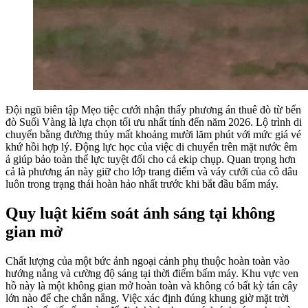
Đội ngũ biên tập Mẹo tiệc cưới nhận thấy phương án thuê đò từ bến
đò Suối Vàng là lựa chọn tối ưu nhất tính đến năm 2026. Lộ trình di
chuyển bằng đường thủy mất khoảng mười lăm phút với mức giá vé
khứ hồi hợp lý. Động lực học của việc di chuyển trên mặt nước êm
ả giúp bảo toàn thể lực tuyệt đối cho cả ekip chụp. Quan trọng hơn
cả là phương án này giữ cho lớp trang điểm và váy cưới của cô dâu
luôn trong trạng thái hoàn hảo nhất trước khi bắt đầu bấm máy.
Quy luật kiểm soát ánh sáng tại không
gian mở
Chất lượng của một bức ảnh ngoại cảnh phụ thuộc hoàn toàn vào
hướng nắng và cường độ sáng tại thời điểm bấm máy. Khu vực ven
hồ này là một không gian mở hoàn toàn và không có bất kỳ tán cây
lớn nào để che chắn nắng. Việc xác định đúng khung giờ mặt trời