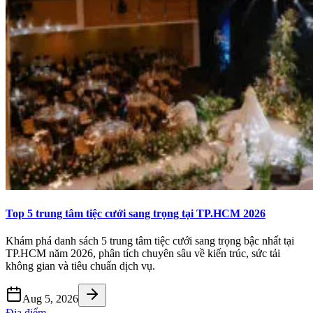
Top 5 trung tâm tiệc cưới sang trọng tại TP.HCM 2026
Khám phá danh sách 5 trung tâm tiệc cưới sang trọng bậc nhất tại
TP.HCM năm 2026, phân tích chuyên sâu về kiến trúc, sức tải
không gian và tiêu chuẩn dịch vụ.
Aug 5, 2026
Địa điểm