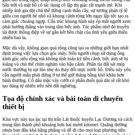
bầu trời và mặt hồ có tác dụng cô lập thị giác rất mạnh mẽ. Khi
nhiếp ảnh gia đặt chủ thể đứng cạnh thân cây, sự tương phản tỷ lệ
giữa con người bé nhỏ và khung cảnh rộng lớn ngay lập tức tạo ra
cảm giác choáng ngợp. Cấu trúc khung hình này ép mắt người xem
phải hướng thẳng vào trung tâm bức ảnh. Tác phẩm nhờ đó truyền
tải được thông điệp về sự gắn kết bền chặt của tình yêu giữa thiên
nhiên bao la.
Mặc dù vậy, không gian quá rộng cũng tạo ra những giới hạn nhất
định trong việc lựa chọn góc máy. Nếu người chụp sử dụng ống
kính góc siêu rộng mà không tính toán kỹ tiền cảnh, bức ảnh sẽ bị
loãng và chủ thể chìm nghỉm vào hậu cảnh. Phần rìa đất sát mép
nước thường bị sụt lún nhẹ do thay đổi mực nước hồ. Điều này yêu
cầu người mẫu phải đứng ở tư thế giữ thăng bằng khó khăn hơn
bình thường. Cô dâu mặc váy cưới có phần đuôi quá dài sẽ rất khó
tạo dáng tự nhiên trên nền đất nghiêng.
Tọa độ chính xác và bài toán di chuyển
thiết bị
Khu vực này tọa lạc tại thị trấn Lát thuộc huyện Lạc Dương và cách
trung tâm thành phố khoảng hơn hai mươi kilomet. Quãng đường
nhựa ban đầu khá bằng phẳng và dễ đi cho mọi loại phương tiện.