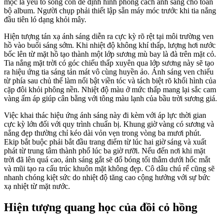
mọc là yếu tố sống còn để định hình phong cách ánh sáng cho toàn
bộ album. Người chụp phải thiết lập sẵn máy móc trước khi tia nắng
đầu tiên ló dạng khỏi mây.
Hiện tượng tán xạ ánh sáng diễn ra cực kỳ rõ rệt tại môi trường ven
hồ vào buổi sáng sớm. Khi nhiệt độ không khí thấp, lượng hơi nước
bốc lên từ mặt hồ tạo thành một lớp sương mù bay là đà trên mặt cỏ.
Tia nắng mặt trời có góc chiếu thấp xuyên qua lớp sương này sẽ tạo
ra hiệu ứng tia sáng tản mát vô cùng huyền ảo. Ánh sáng ven chiếu
từ phía sau chủ thể làm nổi bật viền tóc và tách biệt rõ khối hình của
cặp đôi khỏi phông nền. Nhiệt độ màu ở mức thấp mang lại sắc cam
vàng ấm áp giúp cân bằng với tông màu lạnh của bầu trời sương giá.
Việc khai thác hiệu ứng ánh sáng này đi kèm với áp lực thời gian
cực kỳ lớn đối với quy trình chuẩn bị. Khung giờ vàng có sương và
nắng đẹp thường chỉ kéo dài vỏn vẹn trong vòng ba mươi phút.
Ekip bắt buộc phải bắt đầu trang điểm từ lúc hai giờ sáng và xuất
phát từ trung tâm thành phố lúc ba giờ rưỡi. Nếu đến nơi khi mặt
trời đã lên quá cao, ánh sáng gắt sẽ đổ bóng tối thẫm dưới hốc mắt
và mũi tạo ra cấu trúc khuôn mặt không đẹp. Cô dâu chú rể cũng sẽ
nhanh chóng kiệt sức do nhiệt độ tăng cao cộng hưởng với sự bức
xạ nhiệt từ mặt nước.
Hiện tượng quang học của đồi cỏ hồng