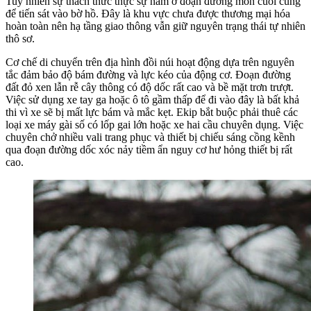
Tuy nhiên sự thách thức thực sự nằm ở đoạn đường mòn cuối cùng
để tiến sát vào bờ hồ. Đây là khu vực chưa được thương mại hóa
hoàn toàn nên hạ tầng giao thông vẫn giữ nguyên trạng thái tự nhiên
thô sơ.
Cơ chế di chuyển trên địa hình đồi núi hoạt động dựa trên nguyên
tắc đảm bảo độ bám đường và lực kéo của động cơ. Đoạn đường
đất đỏ xen lẫn rễ cây thông có độ dốc rất cao và bề mặt trơn trượt.
Việc sử dụng xe tay ga hoặc ô tô gầm thấp để đi vào đây là bất khả
thi vì xe sẽ bị mất lực bám và mắc kẹt. Ekip bắt buộc phải thuê các
loại xe máy gài số có lốp gai lớn hoặc xe hai cầu chuyên dụng. Việc
chuyên chở nhiều vali trang phục và thiết bị chiếu sáng cồng kềnh
qua đoạn đường dốc xóc nảy tiềm ẩn nguy cơ hư hỏng thiết bị rất
cao.