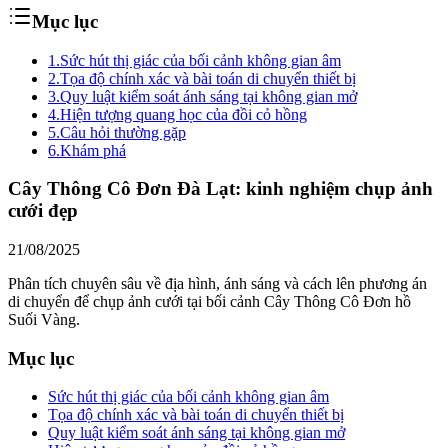
Mục lục
1.
Sức hút thị giác của bối cảnh không gian âm
2.
Tọa độ chính xác và bài toán di chuyển thiết bị
3.
Quy luật kiểm soát ánh sáng tại không gian mở
4.
Hiện tượng quang học của đồi cỏ hồng
5.
Câu hỏi thường gặp
6.
Khám phá
Cây Thông Cô Đơn Đà Lạt: kinh nghiệm chụp ảnh
cưới đẹp
21/08/2025
Phân tích chuyên sâu về địa hình, ánh sáng và cách lên phương án
di chuyển để chụp ảnh cưới tại bối cảnh Cây Thông Cô Đơn hồ
Suối Vàng.
Mục lục
Sức hút thị giác của bối cảnh không gian âm
Tọa độ chính xác và bài toán di chuyển thiết bị
Quy luật kiểm soát ánh sáng tại không gian mở