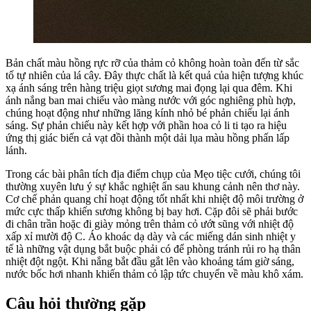
Bản chất màu hồng rực rỡ của thảm cỏ không hoàn toàn đến từ sắc
tố tự nhiên của lá cây. Đây thực chất là kết quả của hiện tượng khúc
xạ ánh sáng trên hàng triệu giọt sương mai đọng lại qua đêm. Khi
ánh nắng ban mai chiếu vào màng nước với góc nghiêng phù hợp,
chúng hoạt động như những lăng kính nhỏ bé phản chiếu lại ánh
sáng. Sự phản chiếu này kết hợp với phần hoa cỏ li ti tạo ra hiệu
ứng thị giác biến cả vạt đồi thành một dải lụa màu hồng phấn lấp
lánh.
Trong các bài phân tích địa điểm chụp của Mẹo tiệc cưới, chúng tôi
thường xuyên lưu ý sự khắc nghiệt ẩn sau khung cảnh nên thơ này.
Cơ chế phản quang chỉ hoạt động tốt nhất khi nhiệt độ môi trường ở
mức cực thấp khiến sương không bị bay hơi. Cặp đôi sẽ phải bước
đi chân trần hoặc đi giày mỏng trên thảm cỏ ướt sũng với nhiệt độ
xấp xỉ mười độ C. Áo khoác dạ dày và các miếng dán sinh nhiệt y
tế là những vật dụng bắt buộc phải có để phòng tránh rủi ro hạ thân
nhiệt đột ngột. Khi nắng bắt đầu gắt lên vào khoảng tám giờ sáng,
nước bốc hơi nhanh khiến thảm cỏ lập tức chuyển về màu khô xám.
Câu hỏi thường gặp