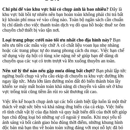
Chi phí để vào khu vực bãi cỏ chụp ảnh là bao nhiêu?
Đây là
khu vực bãi bồi tự nhiên nên bạn hoàn toàn không phải chi trả bất
kỳ khoản phí mua vé vào cổng nào. Toàn bộ ngân sách cần chuẩn
bị chỉ dành cho việc thanh toán dịch vụ đò qua hồ hoặc thuê xe ôm
chuyên chở thiết bị vào tận nơi.
Loại trang phục cưới nào tối ưu nhất cho địa hình này?
Bạn
nên ưu tiên các mẫu váy chữ A có chất liệu voan lụa nhẹ nhàng
hoặc các trang phục tự do mang phong cách du mục. Việc hạn chế
sử dụng váy dạ hội có tùng xòe nặng nề sẽ giúp bạn dễ dàng di
chuyển qua các vạt cỏ trơn trượt và lên xuống thuyền an toàn.
Nên xử lý thế nào nếu gặp mưa dông bất chợt?
Bạn phải lập tức
ngừng buổi chụp và yêu cầu ekip di chuyển ra khu vực đường lớn
ngay lập tức. Mưa lớn làm đường mòn đất đỏ biến thành bùn lầy
khiến xe máy mất hoàn toàn khả năng di chuyển và sấm sét ở khu
vực trống trải cũng tiềm ẩn rủi ro sát thương rất cao.
Việc lên kế hoạch chụp ảnh tại các bối cảnh biệt lập luôn là một thử
thách về mặt sức bền và khả năng ứng biến của cả ekip. Việc hiểu
rõ tính chất vật lý của địa hình và quy luật biến đổi của thời tiết giúp
bạn chủ động loại bỏ những sự cố ngoài ý muốn. Khi mọi yếu tố
ánh sáng và bối cảnh giao hòa đúng thời điểm, những khung hình
độc bản mà bạn thu về hoàn toàn xứng đáng với mọi nỗ lực đã bỏ