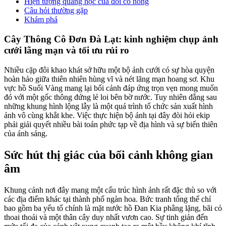
Hiện tượng quang học của đồi cỏ hồng
Câu hỏi thường gặp
Khám phá
Cây Thông Cô Đơn Đà Lạt: kinh nghiệm chụp ảnh
cưới lãng mạn và tối ưu rủi ro
Nhiều cặp đôi khao khát sở hữu một bộ ảnh cưới có sự hòa quyện
hoàn hảo giữa thiên nhiên hùng vĩ và nét lãng mạn hoang sơ. Khu
vực hồ Suối Vàng mang lại bối cảnh đáp ứng trọn vẹn mong muốn
đó với một gốc thông đứng lẻ loi bên bờ nước. Tuy nhiên đằng sau
những khung hình lộng lẫy là một quá trình tổ chức sản xuất hình
ảnh vô cùng khắt khe. Việc thực hiện bộ ảnh tại đây đòi hỏi ekip
phải giải quyết nhiều bài toán phức tạp về địa hình và sự biến thiên
của ánh sáng.
Sức hút thị giác của bối cảnh không gian
âm
Khung cảnh nơi đây mang một cấu trúc hình ảnh rất đặc thù so với
các địa điểm khác tại thành phố ngàn hoa. Bức tranh tổng thể chỉ
bao gồm ba yếu tố chính là mặt nước hồ Đan Kia phẳng lặng, bãi cỏ
thoai thoải và một thân cây duy nhất vươn cao. Sự tinh giản đến