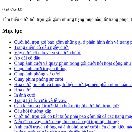
05/07/2025
Tìm hiểu cưới hỏi trọn gói gồm những hạng mục nào, từ trang phục, t
Mục lục
Cưới hỏi trọn gói bao gồm những gì ở phần hình ảnh và trang 
Trang điểm cô dâu ngày cưới
Váy cưới cô dâu và vest cưới chú rể
Áo dài cô dâu
Chụp ảnh cưới và quay phim trong gói cưới hỏi hoạt động như
Chụp ảnh cưới truyền thống
Chụp ảnh phóng sự cưới
Quay phim phóng sự cưới
Hoa cưới, in ảnh và trang trí tiệc cưới tạo nên phần nhìn hoàn c
Hoa cưới
In ảnh cưới
Trang trí tiệc cưới và lễ vow
Cần kiểm tra gì trước khi chốt một gói cưới hỏi trọn gói?
Câu hỏi thường gặp
Cưới hỏi trọn gói có bắt buộc phải bao gồm tất cả các hạng m
Nếu đã có váy cưới riêng thì còn cần gói trọn bộ không?
Ảnh cưới truyền thống và ảnh phóng sự cưới nên chọn kiểu nà