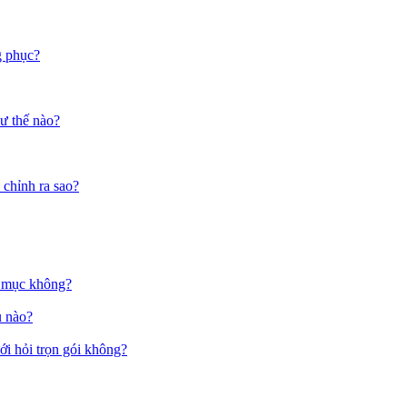
g phục?
ư thế nào?
 chỉnh ra sao?
g mục không?
u nào?
ưới hỏi trọn gói không?