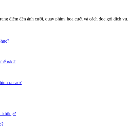
rang điểm đến ảnh cưới, quay phim, hoa cưới và cách đọc gói dịch vụ.
phục?
 thế nào?
hỉnh ra sao?
ục không?
o?