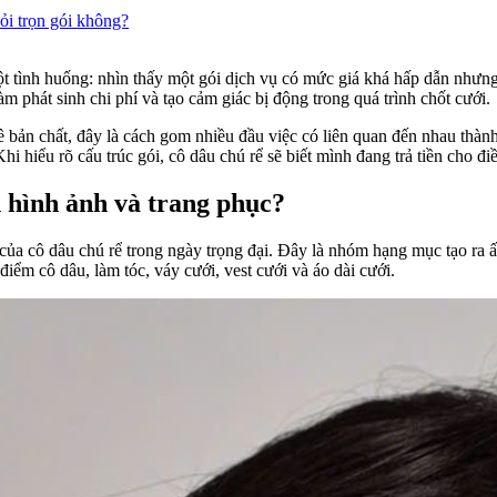
hỏi trọn gói không?
ột tình huống: nhìn thấy một gói dịch vụ có mức giá khá hấp dẫn nhưn
 phát sinh chi phí và tạo cảm giác bị động trong quá trình chốt cưới.
 bản chất, đây là cách gom nhiều đầu việc có liên quan đến nhau thành
i hiểu rõ cấu trúc gói, cô dâu chú rể sẽ biết mình đang trả tiền cho điề
 hình ảnh và trang phục?
 của cô dâu chú rể trong ngày trọng đại. Đây là nhóm hạng mục tạo ra 
iểm cô dâu, làm tóc, váy cưới, vest cưới và áo dài cưới.