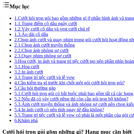
Mục lục
1.
Cưới hỏi trọn gói bao gồm những gì ở phần hình ảnh và tran
1.1.
Trang điểm cô dâu ngày cưới
1.2.
Váy cưới cô dâu và vest cưới chú rể
1.3.
Áo dài cô dâu
2.
Chụp ảnh cưới và quay phim trong gói cưới hỏi hoạt động nh
2.1.
Chụp ảnh cưới truyền thống
2.2.
Chụp ảnh phóng sự cưới
2.3.
Quay phim phóng sự cưới
3.
Hoa cưới, in ảnh và trang trí tiệc cưới tạo nên phần nhìn hoàn
3.1.
Hoa cưới
3.2.
In ảnh cưới
3.3.
Trang trí tiệc cưới và lễ vow
4.
Cần kiểm tra gì trước khi chốt một gói cưới hỏi trọn gói?
5.
Câu hỏi thường gặp
5.1.
Cưới hỏi trọn gói có bắt buộc phải bao gồm tất cả các hạn
5.2.
Nếu đã có váy cưới riêng thì còn cần gói trọn bộ không?
5.3.
Ảnh cưới truyền thống và ảnh phóng sự cưới nên chọn kiể
5.4.
In ảnh cưới có nên tính ngay từ đầu không?
5.5.
Trang trí tiệc cưới và lễ vow có phải là một phần của gói c
6.
Khám phá
Cưới hỏi trọn gói gồm những gì? Hạng mục cần biết