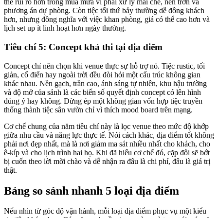
thể rủi ro hơn trong mùa mưa vì phải xử lý mái che, nền trơn và
phương án dự phòng. Còn tiệc tối thứ bảy thường dễ đông khách
hơn, nhưng đồng nghĩa với việc khan phòng, giá có thể cao hơn và
lịch set up ít linh hoạt hơn ngày thường.
Tiêu chí 5: Concept khả thi tại địa điểm
Concept chỉ nên chọn khi venue thực sự hỗ trợ nó. Tiệc rustic, tối
giản, cổ điển hay ngoài trời đều đòi hỏi một cấu trúc không gian
khác nhau. Nền gạch, trần cao, ánh sáng tự nhiên, khu hậu trường
và độ mở của sảnh là các biến số quyết định concept có lên hình
đúng ý hay không. Đừng ép một không gian vốn hợp tiệc truyền
thống thành tiệc sân vườn chỉ vì thích mood board trên mạng.
Cơ chế chung của năm tiêu chí này là lọc venue theo mức độ khớp
giữa nhu cầu và năng lực thực tế. Nói cách khác, địa điểm tốt không
phải nơi đẹp nhất, mà là nơi giảm ma sát nhiều nhất cho khách, cho
ê-kíp và cho lịch trình hai họ. Khi đã hiểu cơ chế đó, cặp đôi sẽ bớt
bị cuốn theo lời mời chào và dễ nhận ra đâu là chi phí, đâu là giá trị
thật.
Bảng so sánh nhanh 5 loại địa điểm
Nếu nhìn từ góc độ vận hành, mỗi loại địa điểm phục vụ một kiểu