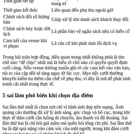
Thời gian set up
trang trí
Thời gian kết thúc
Liên quan đến phụ thu ngoài giờ
Chính sách đổi số lượng
Giúp xử lý khi danh sách khách thay đổi
bàn
Chính sách hủy hoặc dời
Là phần bảo vệ ngân sách nếu có biến cố
lịch
Cam kết của venue khi
Là căn cứ khi phát sinh lỗi dịch vụ
vi phạm
Trong bài toán hợp đồng, điều quan trọng nhất không phải là tìm
chỗ nào “dễ chịu” nhất mà là hiểu rõ chỗ nào có quyền quyết định
cuối cùng. Nếu venue không muốn ghi rõ các cam kết vào văn bản,
rủi ro của cặp đôi sẽ tăng ngay từ lúc cọc. Mẹo tiệc cưới thường
khuyên kiểm tra thêm câu chữ về phụ thu, vì đây là nơi dễ phát sinh
tranh cãi nhất trong thực tế.
5 sai lầm phổ biến khi chọn địa điểm
Sai lầm thứ nhất là chọn nơi chỉ vì hình ảnh đẹp trên mạng. Ảnh
quảng cáo thường đã xử lý ánh sáng, góc chụp và bố cục, trong khi
thực tế đám cưới cần luồng di chuyển, âm thanh và độ thoáng. Sai
lầm thứ hai là chỉ hỏi giá mâm mà quên hỏi tổng chi phí. Sai lầm thứ
ba là đặt quá nặng vào cảm xúc của một người, trong khi đám cưới
phục vụ hai họ và cả nhóm khách đa thế hệ.