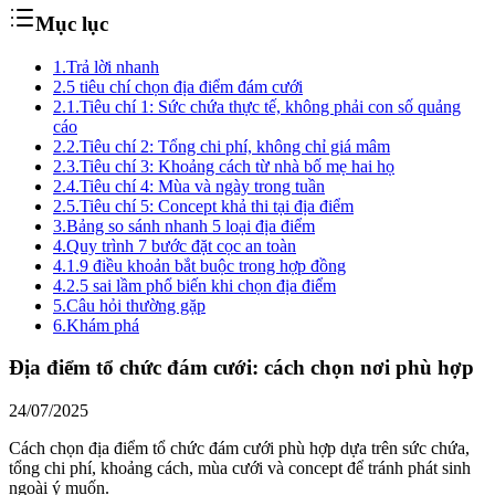
Mục lục
1.
Trả lời nhanh
2.
5 tiêu chí chọn địa điểm đám cưới
2.1.
Tiêu chí 1: Sức chứa thực tế, không phải con số quảng
cáo
2.2.
Tiêu chí 2: Tổng chi phí, không chỉ giá mâm
2.3.
Tiêu chí 3: Khoảng cách từ nhà bố mẹ hai họ
2.4.
Tiêu chí 4: Mùa và ngày trong tuần
2.5.
Tiêu chí 5: Concept khả thi tại địa điểm
3.
Bảng so sánh nhanh 5 loại địa điểm
4.
Quy trình 7 bước đặt cọc an toàn
4.1.
9 điều khoản bắt buộc trong hợp đồng
4.2.
5 sai lầm phổ biến khi chọn địa điểm
5.
Câu hỏi thường gặp
6.
Khám phá
Địa điểm tổ chức đám cưới: cách chọn nơi phù hợp
24/07/2025
Cách chọn địa điểm tổ chức đám cưới phù hợp dựa trên sức chứa,
tổng chi phí, khoảng cách, mùa cưới và concept để tránh phát sinh
ngoài ý muốn.