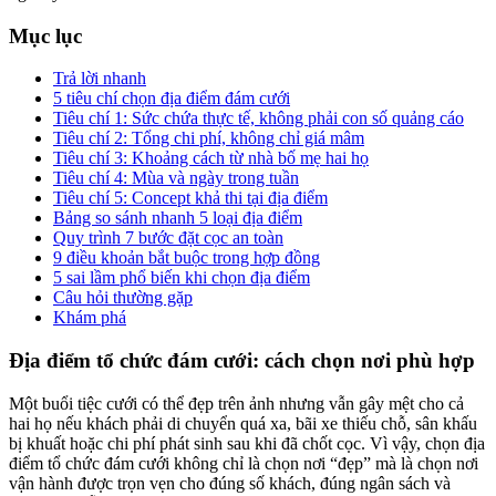
Mục lục
Trả lời nhanh
5 tiêu chí chọn địa điểm đám cưới
Tiêu chí 1: Sức chứa thực tế, không phải con số quảng cáo
Tiêu chí 2: Tổng chi phí, không chỉ giá mâm
Tiêu chí 3: Khoảng cách từ nhà bố mẹ hai họ
Tiêu chí 4: Mùa và ngày trong tuần
Tiêu chí 5: Concept khả thi tại địa điểm
Bảng so sánh nhanh 5 loại địa điểm
Quy trình 7 bước đặt cọc an toàn
9 điều khoản bắt buộc trong hợp đồng
5 sai lầm phổ biến khi chọn địa điểm
Câu hỏi thường gặp
Khám phá
Địa điểm tổ chức đám cưới: cách chọn nơi phù hợp
Một buổi tiệc cưới có thể đẹp trên ảnh nhưng vẫn gây mệt cho cả
hai họ nếu khách phải di chuyển quá xa, bãi xe thiếu chỗ, sân khấu
bị khuất hoặc chi phí phát sinh sau khi đã chốt cọc. Vì vậy, chọn địa
điểm tổ chức đám cưới không chỉ là chọn nơi “đẹp” mà là chọn nơi
vận hành được trọn vẹn cho đúng số khách, đúng ngân sách và