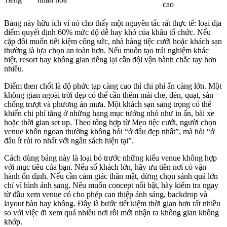
cao
Bảng này hữu ích vì nó cho thấy một nguyên tắc rất thực tế: loại địa
điểm quyết định 60% mức độ dễ hay khó của khâu tổ chức. Nếu
cặp đôi muốn tiết kiệm công sức, nhà hàng tiệc cưới hoặc khách sạn
thường là lựa chọn an toàn hơn. Nếu muốn tạo trải nghiệm khác
biệt, resort hay không gian riêng lại cần đội vận hành chắc tay hơn
nhiều.
Điểm then chốt là độ phức tạp càng cao thì chi phí ẩn càng lớn. Một
không gian ngoài trời đẹp có thể cần thêm mái che, đèn, quạt, sàn
chống trượt và phương án mưa. Một khách sạn sang trọng có thể
khiến chi phí tăng ở những hạng mục tưởng nhỏ như in ấn, bãi xe
hoặc thời gian set up. Theo tổng hợp từ Mẹo tiệc cưới, người chọn
venue khôn ngoan thường không hỏi “ở đâu đẹp nhất”, mà hỏi “ở
đâu ít rủi ro nhất với ngân sách hiện tại”.
Cách dùng bảng này là loại bỏ trước những kiểu venue không hợp
với mục tiêu của bạn. Nếu số khách lớn, hãy ưu tiên nơi có vận
hành ổn định. Nếu cần cảm giác thân mật, đừng chọn sảnh quá lớn
chỉ vì hình ảnh sang. Nếu muốn concept nổi bật, hãy kiểm tra ngay
từ đầu xem venue có cho phép can thiệp ánh sáng, backdrop và
layout bàn hay không. Đây là bước tiết kiệm thời gian hơn rất nhiều
so với việc đi xem quá nhiều nơi rồi mới nhận ra không gian không
khớp.