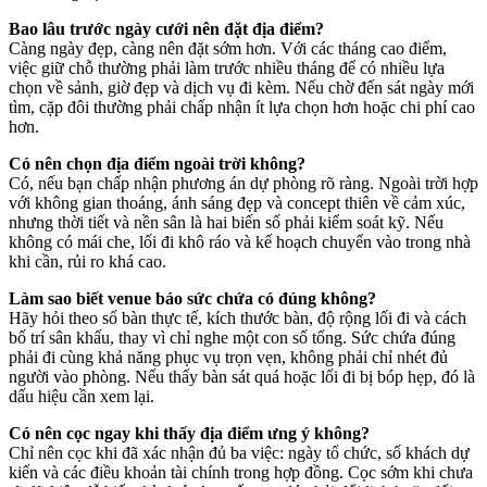
Bao lâu trước ngày cưới nên đặt địa điểm?
Càng ngày đẹp, càng nên đặt sớm hơn. Với các tháng cao điểm,
việc giữ chỗ thường phải làm trước nhiều tháng để có nhiều lựa
chọn về sảnh, giờ đẹp và dịch vụ đi kèm. Nếu chờ đến sát ngày mới
tìm, cặp đôi thường phải chấp nhận ít lựa chọn hơn hoặc chi phí cao
hơn.
Có nên chọn địa điểm ngoài trời không?
Có, nếu bạn chấp nhận phương án dự phòng rõ ràng. Ngoài trời hợp
với không gian thoáng, ánh sáng đẹp và concept thiên về cảm xúc,
nhưng thời tiết và nền sân là hai biến số phải kiểm soát kỹ. Nếu
không có mái che, lối đi khô ráo và kế hoạch chuyển vào trong nhà
khi cần, rủi ro khá cao.
Làm sao biết venue báo sức chứa có đúng không?
Hãy hỏi theo số bàn thực tế, kích thước bàn, độ rộng lối đi và cách
bố trí sân khấu, thay vì chỉ nghe một con số tổng. Sức chứa đúng
phải đi cùng khả năng phục vụ trọn vẹn, không phải chỉ nhét đủ
người vào phòng. Nếu thấy bàn sát quá hoặc lối đi bị bóp hẹp, đó là
dấu hiệu cần xem lại.
Có nên cọc ngay khi thấy địa điểm ưng ý không?
Chỉ nên cọc khi đã xác nhận đủ ba việc: ngày tổ chức, số khách dự
kiến và các điều khoản tài chính trong hợp đồng. Cọc sớm khi chưa