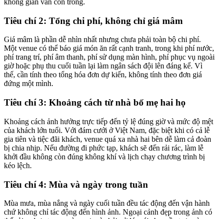
không gian vẫn còn trống.
Tiêu chí 2: Tổng chi phí, không chỉ giá mâm
Giá mâm là phần dễ nhìn nhất nhưng chưa phải toàn bộ chi phí.
Một venue có thể báo giá món ăn rất cạnh tranh, trong khi phí nước,
phí trang trí, phí âm thanh, phí sử dụng màn hình, phí phục vụ ngoài
giờ hoặc phụ thu cuối tuần lại làm ngân sách đội lên đáng kể. Vì
thế, cần tính theo tổng hóa đơn dự kiến, không tính theo đơn giá
đứng một mình.
Tiêu chí 3: Khoảng cách từ nhà bố mẹ hai họ
Khoảng cách ảnh hưởng trực tiếp đến tỷ lệ đúng giờ và mức độ mệt
của khách lớn tuổi. Với đám cưới ở Việt Nam, đặc biệt khi có cả lễ
gia tiên và tiệc đãi khách, venue quá xa nhà hai bên dễ làm cả đoàn
bị chia nhịp. Nếu đường đi phức tạp, khách sẽ đến rải rác, làm lễ
khởi đầu không còn đúng không khí và lịch chạy chương trình bị
kéo lệch.
Tiêu chí 4: Mùa và ngày trong tuần
Mùa mưa, mùa nắng và ngày cuối tuần đều tác động đến vận hành
chứ không chỉ tác động đến hình ảnh. Ngoại cảnh đẹp trong ảnh có