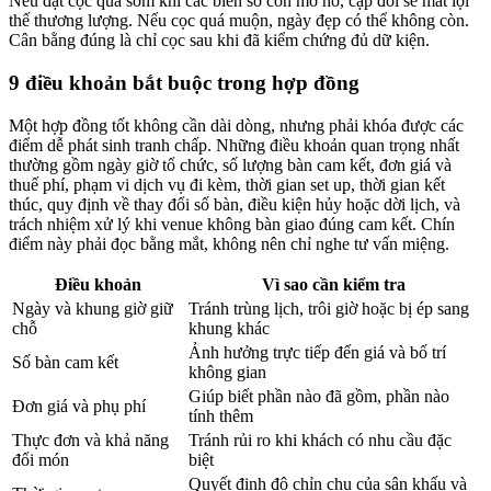
Nếu đặt cọc quá sớm khi các biến số còn mơ hồ, cặp đôi sẽ mất lợi
thế thương lượng. Nếu cọc quá muộn, ngày đẹp có thể không còn.
Cân bằng đúng là chỉ cọc sau khi đã kiểm chứng đủ dữ kiện.
9 điều khoản bắt buộc trong hợp đồng
Một hợp đồng tốt không cần dài dòng, nhưng phải khóa được các
điểm dễ phát sinh tranh chấp. Những điều khoản quan trọng nhất
thường gồm ngày giờ tổ chức, số lượng bàn cam kết, đơn giá và
thuế phí, phạm vi dịch vụ đi kèm, thời gian set up, thời gian kết
thúc, quy định về thay đổi số bàn, điều kiện hủy hoặc dời lịch, và
trách nhiệm xử lý khi venue không bàn giao đúng cam kết. Chín
điểm này phải đọc bằng mắt, không nên chỉ nghe tư vấn miệng.
Điều khoản
Vì sao cần kiểm tra
Ngày và khung giờ giữ
Tránh trùng lịch, trôi giờ hoặc bị ép sang
chỗ
khung khác
Ảnh hưởng trực tiếp đến giá và bố trí
Số bàn cam kết
không gian
Giúp biết phần nào đã gồm, phần nào
Đơn giá và phụ phí
tính thêm
Thực đơn và khả năng
Tránh rủi ro khi khách có nhu cầu đặc
đổi món
biệt
Quyết định độ chỉn chu của sân khấu và