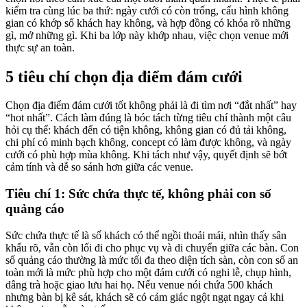
kiểm tra cùng lúc ba thứ: ngày cưới có còn trống, cấu hình không
gian có khớp số khách hay không, và hợp đồng có khóa rõ những
gì, mở những gì. Khi ba lớp này khớp nhau, việc chọn venue mới
thực sự an toàn.
5 tiêu chí chọn địa điểm đám cưới
Chọn địa điểm đám cưới tốt không phải là đi tìm nơi “đắt nhất” hay
“hot nhất”. Cách làm đúng là bóc tách từng tiêu chí thành một câu
hỏi cụ thể: khách đến có tiện không, không gian có đủ tải không,
chi phí có minh bạch không, concept có làm được không, và ngày
cưới có phù hợp mùa không. Khi tách như vậy, quyết định sẽ bớt
cảm tính và dễ so sánh hơn giữa các venue.
Tiêu chí 1: Sức chứa thực tế, không phải con số
quảng cáo
Sức chứa thực tế là số khách có thể ngồi thoải mái, nhìn thấy sân
khấu rõ, vẫn còn lối đi cho phục vụ và di chuyển giữa các bàn. Con
số quảng cáo thường là mức tối đa theo diện tích sàn, còn con số an
toàn mới là mức phù hợp cho một đám cưới có nghi lễ, chụp hình,
dâng trà hoặc giao lưu hai họ. Nếu venue nói chứa 500 khách
nhưng bàn bị kê sát, khách sẽ có cảm giác ngột ngạt ngay cả khi