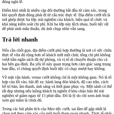
đúng nghi lễ.
Điểm khó nhất là nhiều cặp đôi thường bắt đầu từ cảm xúc, trong
khi quyết định đúng phải đi từ cấu trúc thực tế. Địa điểm cưới tốt là
nơi ghép được ba lớp: trải nghiệm của khách, hiệu quả tổ chức và
khả năng kiểm soát chi phí. Khi ba lớp này lệch nhau, buổi tiệc rất
dễ phát sinh mâu thuẫn, dù ảnh chụp nhìn vẫn sang.
Trả lời nhanh
Nếu cần chốt gọn, địa điểm cưới phù hợp thường là nơi có sức chứa
thực tế vừa đủ rộng hơn số khách mời một chút, tổng chi phí không
vượt trần ngân sách đã dự phòng, và vị trí di chuyển thuận cho cả
hai bên gia đình. Ba yếu tố này quan trọng hơn cảm giác sang trọng
ban đầu, vì chúng quyết định buổi tiệc có chạy mượt hay không.
Về mặt vận hành, venue cưới không chỉ là một không gian. Nó là tổ
hợp của lối vào, bãi đỗ xe, hành lang đón khách, độ cao trần, cách
bố trí bàn, âm thanh, ánh sáng và thời gian phục vụ. Một sảnh có thể
rất đẹp nhưng nếu luồng khách bị nghẽn ở khu chào bàn thì trải
nghiệm sẽ giảm ngay từ 15 phút đầu. Đó là lý do chỉ xem ảnh hoặc
xem giá mâm là chưa đủ.
Trong các bài phân tích của Mẹo tiệc cưới, sai lầm dễ gặp nhất là
chọn nơi theo cảm xúc của một buổi tham quan nhanh. Thực tế phải