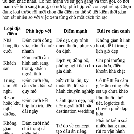
ưu tiên khác nhau. Có nơi mạnh về sự gọn gàng và trọn gói, có nơi
mạnh về tính sang trọng, có nơi lại phù hợp với concept riêng. Chọn
đúng loại trước rồi mới chọn địa điểm cụ thể sẽ tiết kiệm thời gian
hơn rất nhiều so với việc xem từng chỗ một cách rời rạc.
Loại địa
Phù hợp với
Điểm mạnh
Rủi ro cần canh
điểm
Nhà
Đám cưới đông
Dễ đặt, quy trình
Không gian ít linh
hàng tiệc
vừa, cần tổ chức
quen thuộc, phục vụ
hoạt, dễ bị trùng
cưới
nhanh
ổn định
lịch giờ đẹp
Đám cưới cần
Dịch vụ đồng bộ,
Chi phí thường
Khách
hình ảnh sang
phòng nghỉ tiện cho
cao hơn, điều
sạn
trọng, khách
gia đình
khoản khá chặt
ngoài tỉnh
Trung
Đám cưới lớn,
Sức chứa lớn, kỹ
Có thể thiếu cảm
tâm hội
cần sân khấu và
thuật tốt, lối vận
giác ấm cúng nếu
nghị
quy mô
hành chuyên nghiệp
set up chưa khéo
Resort
Phụ thuộc thời
Đám cưới kết
Cảnh quan đẹp, hợp
hoặc khu
tiết, logictics di
hợp lưu trú, tiệc
tiệc ngoài trời hoặc
nghỉ
chuyển phức tạp
dài ngày
destination wedding
dưỡng
hơn
Phải tự kiểm soát
Không
Đám cưới nhỏ,
Tự do về concept,
nhiều hạng mục,
gian
chú trọng cá
tạo dấu ấn riêng
rủi ro vận hành
riêng
nhân hóa