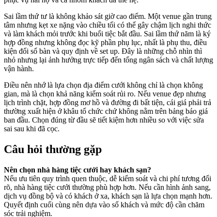
Sai lầm thứ tư là không khảo sát giờ cao điểm. Một venue gần trung
tâm nhưng kẹt xe nặng vào chiều tối có thể gây chậm lịch nghi thức
và làm khách mỏi trước khi buổi tiệc bắt đầu. Sai lầm thứ năm là ký
hợp đồng nhưng không đọc kỹ phần phụ lục, nhất là phụ thu, điều
kiện đổi số bàn và quy định về set up. Đây là những chỗ nhìn thì
nhỏ nhưng lại ảnh hưởng trực tiếp đến tổng ngân sách và chất lượng
vận hành.
Điều nên nhớ là lựa chọn địa điểm cưới không chỉ là chọn không
gian, mà là chọn khả năng kiểm soát rủi ro. Nếu venue đẹp nhưng
lịch trình chặt, hợp đồng mơ hồ và đường đi bất tiện, cái giá phải trả
thường xuất hiện ở khâu tổ chức chứ không nằm trên bảng báo giá
ban đầu. Chọn đúng từ đầu sẽ tiết kiệm hơn nhiều so với việc sửa
sai sau khi đã cọc.
Câu hỏi thường gặp
Nên chọn nhà hàng tiệc cưới hay khách sạn?
Nếu ưu tiên quy trình quen thuộc, dễ kiểm soát và chi phí tương đối
rõ, nhà hàng tiệc cưới thường phù hợp hơn. Nếu cần hình ảnh sang,
dịch vụ đồng bộ và có khách ở xa, khách sạn là lựa chọn mạnh hơn.
Quyết định cuối cùng nên dựa vào số khách và mức độ cần chăm
sóc trải nghiệm.