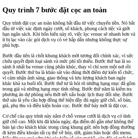
Quy trình 7 bước đặt cọc an toàn
Quy trình đặt cọc an toàn không bắt đầu từ việc chuyển tiền. Nó bắt
đầu từ việc xác định ngày cưới, số khách, phong cách tiệc và giới
hạn ngân sách. Khi bốn biến này rõ, việc lọc venue sẽ nhanh hơn và
ít bị lạc vào các gói dịch vụ có vẻ hấp dẫn nhưng không thực sự
phù hợp.
Bước đầu tiên là chốt khung khách mời tương đối chính xác, vì sức
chứa quyết định loại sảnh và mức phí tối thiểu. Bước thứ hai là so
sánh ít nhất ba venue cùng phân khúc, thay vì chỉ xem một nơi rồi
quyết. Bước thứ ba là khảo sát vào đúng thời điểm dự kiến tổ chức,
vì cảm nhận ánh sáng, giao thông và lưu lượng khách ban ngày
khác khá xa buổi tối. Bước thứ tư là hỏi rõ những hạng mục đã gồm
trong giá và những hạng mục tính riêng. Bước thứ năm là kiểm tra
phương án dự phòng nếu thời tiết xấu hoặc lịch thay đổi nhẹ. Bước
thứ sáu là yêu cầu hợp đồng thể hiện đầy đủ ngày giữ chỗ, số bàn,
giá, phụ thu và điều kiện hoàn cọc. Bước thứ bảy mới là đặt cọc.
Cơ chế của quy trình này nằm ở chỗ venue cưới là dịch vụ có tính
giữ chỗ cao. Một khi đã khóa ngày, địa điểm đó gần như không thể
bán lại cho khách khác trong cùng khung giờ, nên hợp đồng thường
đi kèm điều khoản rất cụ thể về hủy, dời, giảm bàn hoặc đổi menu.