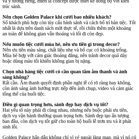
và ý tưởng riêng, miễn là concept được thiết kế đồng bộ với kiến
trúc sảnh.
Nên chọn Golden Palace khi cưới bao nhiêu khách?
Số khách phù hợp còn tùy cấu hình sảnh và cách bố trí bàn tiệc. Tốt
nhất là dựa trên danh sách mời thực tế, rồi chừa thêm một khoảng
an toàn để không gian vẫn thoáng và lối đi còn đẹp.
Nếu muốn tiệc cưới mùa hè, nên ưu tiên gì trong decor?
Nên ưu tiên màu sáng, chất liệu nhẹ và bố cục có khoảng trống.
Mùa hè hợp với cảm giác thoáng đãng, nên tránh decor quá dày
hoặc dùng màu tối khiến không gian bị nặng.
Chọn nhà hàng tiệc cưới có cần quan tâm âm thanh và ánh
sáng không?
Rất cần. Âm thanh quyết định phần nghi lễ có rõ ràng hay không,
còn ánh sáng ảnh hưởng trực tiếp đến ảnh chụp, video và cảm giác
tổng thể của buổi tiệc.
Điều gì quan trọng hơn, sảnh đẹp hay dịch vụ tốt?
Hai yếu tố này phải đi cùng nhau, nhưng nếu buộc phải ưu tiên,
dịch vụ vận hành thường quan trọng hơn. Sảnh đẹp tạo ấn tượng
ban đầu, còn dịch vụ tốt giữ cho toàn bộ buổi lễ trơn tru và ít phát
sinh lỗi.
Golden Palace hấp dẫn không chỉ vì vẻ ngoài lãng mạn, mà vì nó có