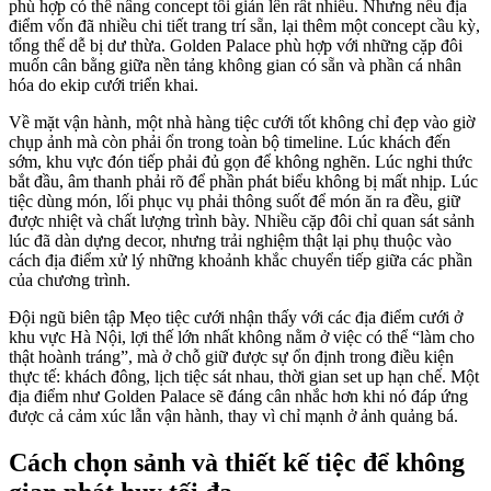
phù hợp có thể nâng concept tối giản lên rất nhiều. Nhưng nếu địa
điểm vốn đã nhiều chi tiết trang trí sẵn, lại thêm một concept cầu kỳ,
tổng thể dễ bị dư thừa. Golden Palace phù hợp với những cặp đôi
muốn cân bằng giữa nền tảng không gian có sẵn và phần cá nhân
hóa do ekip cưới triển khai.
Về mặt vận hành, một nhà hàng tiệc cưới tốt không chỉ đẹp vào giờ
chụp ảnh mà còn phải ổn trong toàn bộ timeline. Lúc khách đến
sớm, khu vực đón tiếp phải đủ gọn để không nghẽn. Lúc nghi thức
bắt đầu, âm thanh phải rõ để phần phát biểu không bị mất nhịp. Lúc
tiệc dùng món, lối phục vụ phải thông suốt để món ăn ra đều, giữ
được nhiệt và chất lượng trình bày. Nhiều cặp đôi chỉ quan sát sảnh
lúc đã dàn dựng decor, nhưng trải nghiệm thật lại phụ thuộc vào
cách địa điểm xử lý những khoảnh khắc chuyển tiếp giữa các phần
của chương trình.
Đội ngũ biên tập Mẹo tiệc cưới nhận thấy với các địa điểm cưới ở
khu vực Hà Nội, lợi thế lớn nhất không nằm ở việc có thể “làm cho
thật hoành tráng”, mà ở chỗ giữ được sự ổn định trong điều kiện
thực tế: khách đông, lịch tiệc sát nhau, thời gian set up hạn chế. Một
địa điểm như Golden Palace sẽ đáng cân nhắc hơn khi nó đáp ứng
được cả cảm xúc lẫn vận hành, thay vì chỉ mạnh ở ảnh quảng bá.
Cách chọn sảnh và thiết kế tiệc để không