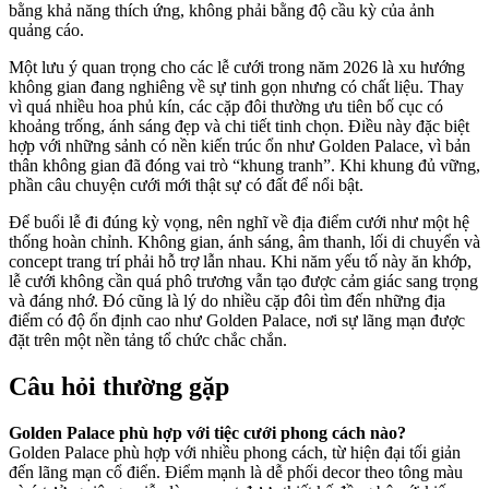
bằng khả năng thích ứng, không phải bằng độ cầu kỳ của ảnh
quảng cáo.
Một lưu ý quan trọng cho các lễ cưới trong năm 2026 là xu hướng
không gian đang nghiêng về sự tinh gọn nhưng có chất liệu. Thay
vì quá nhiều hoa phủ kín, các cặp đôi thường ưu tiên bố cục có
khoảng trống, ánh sáng đẹp và chi tiết tinh chọn. Điều này đặc biệt
hợp với những sảnh có nền kiến trúc ổn như Golden Palace, vì bản
thân không gian đã đóng vai trò “khung tranh”. Khi khung đủ vững,
phần câu chuyện cưới mới thật sự có đất để nổi bật.
Để buổi lễ đi đúng kỳ vọng, nên nghĩ về địa điểm cưới như một hệ
thống hoàn chỉnh. Không gian, ánh sáng, âm thanh, lối di chuyển và
concept trang trí phải hỗ trợ lẫn nhau. Khi năm yếu tố này ăn khớp,
lễ cưới không cần quá phô trương vẫn tạo được cảm giác sang trọng
và đáng nhớ. Đó cũng là lý do nhiều cặp đôi tìm đến những địa
điểm có độ ổn định cao như Golden Palace, nơi sự lãng mạn được
đặt trên một nền tảng tổ chức chắc chắn.
Câu hỏi thường gặp
Golden Palace phù hợp với tiệc cưới phong cách nào?
Golden Palace phù hợp với nhiều phong cách, từ hiện đại tối giản
đến lãng mạn cổ điển. Điểm mạnh là dễ phối decor theo tông màu