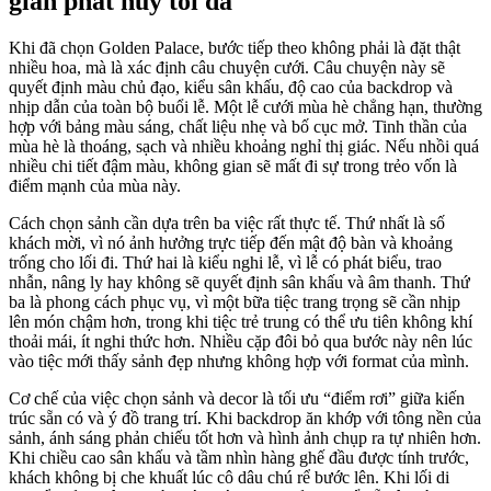
gian phát huy tối đa
Khi đã chọn Golden Palace, bước tiếp theo không phải là đặt thật
nhiều hoa, mà là xác định câu chuyện cưới. Câu chuyện này sẽ
quyết định màu chủ đạo, kiểu sân khấu, độ cao của backdrop và
nhịp dẫn của toàn bộ buổi lễ. Một lễ cưới mùa hè chẳng hạn, thường
hợp với bảng màu sáng, chất liệu nhẹ và bố cục mở. Tinh thần của
mùa hè là thoáng, sạch và nhiều khoảng nghỉ thị giác. Nếu nhồi quá
nhiều chi tiết đậm màu, không gian sẽ mất đi sự trong trẻo vốn là
điểm mạnh của mùa này.
Cách chọn sảnh cần dựa trên ba việc rất thực tế. Thứ nhất là số
khách mời, vì nó ảnh hưởng trực tiếp đến mật độ bàn và khoảng
trống cho lối đi. Thứ hai là kiểu nghi lễ, vì lễ có phát biểu, trao
nhẫn, nâng ly hay không sẽ quyết định sân khấu và âm thanh. Thứ
ba là phong cách phục vụ, vì một bữa tiệc trang trọng sẽ cần nhịp
lên món chậm hơn, trong khi tiệc trẻ trung có thể ưu tiên không khí
thoải mái, ít nghi thức hơn. Nhiều cặp đôi bỏ qua bước này nên lúc
vào tiệc mới thấy sảnh đẹp nhưng không hợp với format của mình.
Cơ chế của việc chọn sảnh và decor là tối ưu “điểm rơi” giữa kiến
trúc sẵn có và ý đồ trang trí. Khi backdrop ăn khớp với tông nền của
sảnh, ánh sáng phản chiếu tốt hơn và hình ảnh chụp ra tự nhiên hơn.
Khi chiều cao sân khấu và tầm nhìn hàng ghế đầu được tính trước,
khách không bị che khuất lúc cô dâu chú rể bước lên. Khi lối di