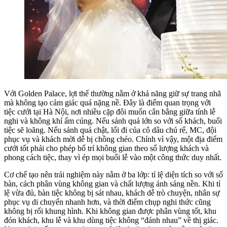
Với Golden Palace, lợi thế thường nằm ở khả năng giữ sự trang nhã
mà không tạo cảm giác quá nặng nề. Đây là điểm quan trọng với
tiệc cưới tại Hà Nội, nơi nhiều cặp đôi muốn cân bằng giữa tính lễ
nghi và không khí ấm cúng. Nếu sảnh quá lớn so với số khách, buổi
tiệc sẽ loãng. Nếu sảnh quá chật, lối đi của cô dâu chú rể, MC, đội
phục vụ và khách mời dễ bị chồng chéo. Chính vì vậy, một địa điểm
cưới tốt phải cho phép bố trí không gian theo số lượng khách và
phong cách tiệc, thay vì ép mọi buổi lễ vào một công thức duy nhất.
Cơ chế tạo nên trải nghiệm này nằm ở ba lớp: tỉ lệ diện tích so với số
bàn, cách phân vùng không gian và chất lượng ánh sáng nền. Khi tỉ
lệ vừa đủ, bàn tiệc không bị sát nhau, khách dễ trò chuyện, nhân sự
phục vụ di chuyển nhanh hơn, và thời điểm chụp nghi thức cũng
không bị rối khung hình. Khi không gian được phân vùng tốt, khu
đón khách, khu lễ và khu dùng tiệc không “đánh nhau” về thị giác.