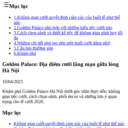
Mục lục
1.
Không gian cưới quyết định cảm xúc của buổi lễ như thế
nào
2.
Golden Palace phù hợp với những kiểu tiệc cưới nào
3.
Cách chọn sảnh và thiết kế tiệc để không gian phát huy tối
đa
4.
Những chi tiết nhỏ tạo nên một buổi cưới đáng nhớ
5.
Câu hỏi thường gặp
6.
Khám phá
Golden Palace: Địa điểm cưới lãng mạn giữa lòng
Hà Nội
10/04/2025
Khám phá Golden Palace Hà Nội dưới góc nhìn thực tiễn: không
gian tiệc cưới, cách chọn sảnh, phối decor và những lưu ý quan
trọng cho lễ cưới 2026.
Mục lục
Không gian cưới quyết định cảm xúc của buổi lễ như thế nào