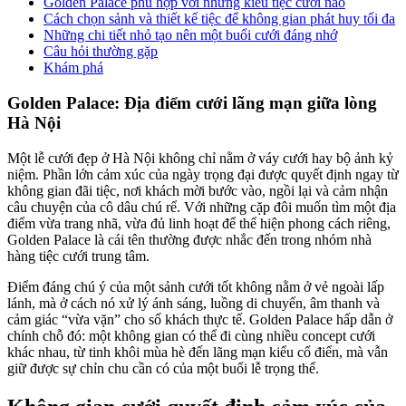
Golden Palace phù hợp với những kiểu tiệc cưới nào
Cách chọn sảnh và thiết kế tiệc để không gian phát huy tối đa
Những chi tiết nhỏ tạo nên một buổi cưới đáng nhớ
Câu hỏi thường gặp
Khám phá
Golden Palace: Địa điểm cưới lãng mạn giữa lòng
Hà Nội
Một lễ cưới đẹp ở Hà Nội không chỉ nằm ở váy cưới hay bộ ảnh kỷ
niệm. Phần lớn cảm xúc của ngày trọng đại được quyết định ngay từ
không gian đãi tiệc, nơi khách mời bước vào, ngồi lại và cảm nhận
câu chuyện của cô dâu chú rể. Với những cặp đôi muốn tìm một địa
điểm vừa trang nhã, vừa đủ linh hoạt để thể hiện phong cách riêng,
Golden Palace là cái tên thường được nhắc đến trong nhóm nhà
hàng tiệc cưới trung tâm.
Điểm đáng chú ý của một sảnh cưới tốt không nằm ở vẻ ngoài lấp
lánh, mà ở cách nó xử lý ánh sáng, luồng di chuyển, âm thanh và
cảm giác “vừa vặn” cho số khách thực tế. Golden Palace hấp dẫn ở
chính chỗ đó: một không gian có thể đi cùng nhiều concept cưới
khác nhau, từ tinh khôi mùa hè đến lãng mạn kiểu cổ điển, mà vẫn
giữ được sự chỉn chu cần có của một buổi lễ trọng thể.