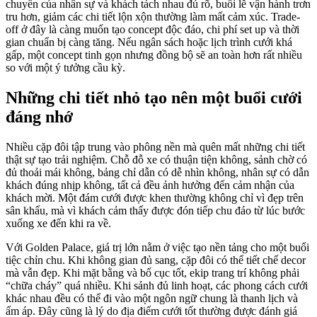
chuyển của nhân sự và khách tách nhau đủ rõ, buổi lễ vận hành trơn
tru hơn, giảm các chi tiết lộn xộn thường làm mất cảm xúc. Trade-
off ở đây là càng muốn tạo concept độc đáo, chi phí set up và thời
gian chuẩn bị càng tăng. Nếu ngân sách hoặc lịch trình cưới khá
gấp, một concept tinh gọn nhưng đồng bộ sẽ an toàn hơn rất nhiều
so với một ý tưởng cầu kỳ.
Những chi tiết nhỏ tạo nên một buổi cưới
đáng nhớ
Nhiều cặp đôi tập trung vào phông nền mà quên mất những chi tiết
thật sự tạo trải nghiệm. Chỗ đỗ xe có thuận tiện không, sảnh chờ có
đủ thoải mái không, bảng chỉ dẫn có dễ nhìn không, nhân sự có dẫn
khách đúng nhịp không, tất cả đều ảnh hưởng đến cảm nhận của
khách mời. Một đám cưới được khen thường không chỉ vì đẹp trên
sân khấu, mà vì khách cảm thấy được đón tiếp chu đáo từ lúc bước
xuống xe đến khi ra về.
Với Golden Palace, giá trị lớn nằm ở việc tạo nền tảng cho một buổi
tiệc chỉn chu. Khi không gian đủ sang, cặp đôi có thể tiết chế decor
mà vẫn đẹp. Khi mặt bằng và bố cục tốt, ekip trang trí không phải
“chữa cháy” quá nhiều. Khi sảnh đủ linh hoạt, các phong cách cưới
khác nhau đều có thể đi vào một ngôn ngữ chung là thanh lịch và
ấm áp. Đây cũng là lý do địa điểm cưới tốt thường được đánh giá