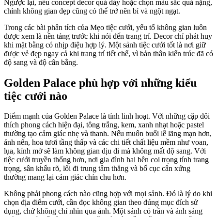
Ngược lại, nếu concept decor quá dày hoặc chọn màu sắc quá nặng,
chính không gian đẹp cũng có thể trở nên bí và ngột ngạt.
Trong các bài phân tích của Mẹo tiệc cưới, yếu tố không gian luôn
được xem là nền tảng trước khi nói đến trang trí. Decor chỉ phát huy
khi mặt bằng có nhịp điệu hợp lý. Một sảnh tiệc cưới tốt là nơi giữ
được vẻ đẹp ngay cả khi trang trí tiết chế, vì bản thân kiến trúc đã có
độ sang và độ cân bằng.
Golden Palace phù hợp với những kiểu
tiệc cưới nào
Điểm mạnh của Golden Palace là tính linh hoạt. Với những cặp đôi
thích phong cách hiện đại, tông trắng, kem, xanh nhạt hoặc pastel
thường tạo cảm giác nhẹ và thanh. Nếu muốn buổi lễ lãng mạn hơn,
ánh nến, hoa tươi tầng thấp và các chi tiết chất liệu mềm như voan,
lụa, kính mờ sẽ làm không gian dịu đi mà không mất độ sang. Với
tiệc cưới truyền thống hơn, nơi gia đình hai bên coi trọng tính trang
trọng, sân khấu rõ, lối đi trung tâm thẳng và bố cục cân xứng
thường mang lại cảm giác chỉn chu hơn.
Không phải phong cách nào cũng hợp với mọi sảnh. Đó là lý do khi
chọn địa điểm cưới, cần đọc không gian theo đúng mục đích sử
dụng, chứ không chỉ nhìn qua ảnh. Một sảnh có trần và ánh sáng