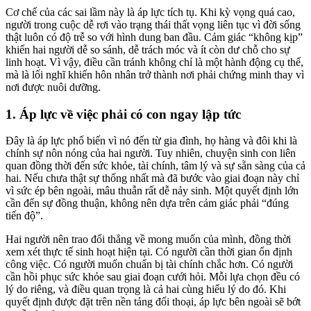
Cơ chế của các sai lầm này là áp lực tích tụ. Khi kỳ vọng quá cao,
người trong cuộc dễ rơi vào trạng thái thất vọng liên tục vì đời sống
thật luôn có độ trễ so với hình dung ban đầu. Cảm giác “không kịp”
khiến hai người dễ so sánh, dễ trách móc và ít còn dư chỗ cho sự
linh hoạt. Vì vậy, điều cần tránh không chỉ là một hành động cụ thể,
mà là lối nghĩ khiến hôn nhân trở thành nơi phải chứng minh thay vì
nơi được nuôi dưỡng.
1. Áp lực về việc phải có con ngay lập tức
Đây là áp lực phổ biến vì nó đến từ gia đình, họ hàng và đôi khi là
chính sự nôn nóng của hai người. Tuy nhiên, chuyện sinh con liên
quan đồng thời đến sức khỏe, tài chính, tâm lý và sự sẵn sàng của cả
hai. Nếu chưa thật sự thống nhất mà đã bước vào giai đoạn này chỉ
vì sức ép bên ngoài, mâu thuẫn rất dễ nảy sinh. Một quyết định lớn
cần đến sự đồng thuận, không nên dựa trên cảm giác phải “đúng
tiến độ”.
Hai người nên trao đổi thẳng về mong muốn của mình, đồng thời
xem xét thực tế sinh hoạt hiện tại. Có người cần thời gian ổn định
công việc. Có người muốn chuẩn bị tài chính chắc hơn. Có người
cần hồi phục sức khỏe sau giai đoạn cưới hỏi. Mỗi lựa chọn đều có
lý do riêng, và điều quan trọng là cả hai cùng hiểu lý do đó. Khi
quyết định được đặt trên nền tảng đối thoại, áp lực bên ngoài sẽ bớt