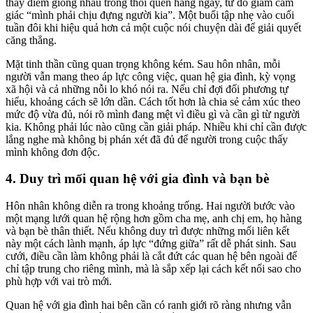
thấy điểm giống nhau trong thói quen hằng ngày, từ đó giảm cảm
giác “mình phải chịu đựng người kia”. Một buổi tập nhẹ vào cuối
tuần đôi khi hiệu quả hơn cả một cuộc nói chuyện dài để giải quyết
căng thẳng.
Mặt tinh thần cũng quan trọng không kém. Sau hôn nhân, mỗi
người vẫn mang theo áp lực công việc, quan hệ gia đình, kỳ vọng
xã hội và cả những nỗi lo khó nói ra. Nếu chỉ đợi đối phương tự
hiểu, khoảng cách sẽ lớn dần. Cách tốt hơn là chia sẻ cảm xúc theo
mức độ vừa đủ, nói rõ mình đang mệt vì điều gì và cần gì từ người
kia. Không phải lúc nào cũng cần giải pháp. Nhiều khi chỉ cần được
lắng nghe mà không bị phán xét đã đủ để người trong cuộc thấy
mình không đơn độc.
4. Duy trì mối quan hệ với gia đình và bạn bè
Hôn nhân không diễn ra trong khoảng trống. Hai người bước vào
một mạng lưới quan hệ rộng hơn gồm cha mẹ, anh chị em, họ hàng
và bạn bè thân thiết. Nếu không duy trì được những mối liên kết
này một cách lành mạnh, áp lực “đứng giữa” rất dễ phát sinh. Sau
cưới, điều cần làm không phải là cắt đứt các quan hệ bên ngoài để
chỉ tập trung cho riêng mình, mà là sắp xếp lại cách kết nối sao cho
phù hợp với vai trò mới.
Quan hệ với gia đình hai bên cần có ranh giới rõ ràng nhưng vẫn