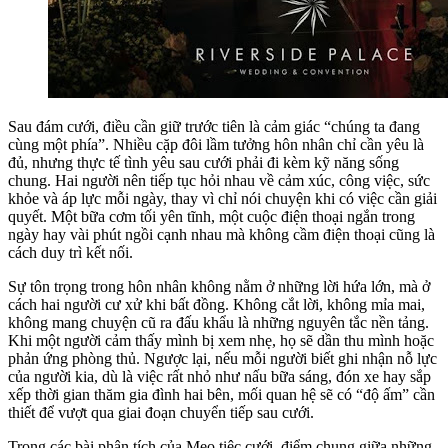
Sau đám cưới, điều cần giữ trước tiên là cảm giác “chúng ta đang
cùng một phía”. Nhiều cặp đôi lầm tưởng hôn nhân chỉ cần yêu là
đủ, nhưng thực tế tình yêu sau cưới phải đi kèm kỹ năng sống
chung. Hai người nên tiếp tục hỏi nhau về cảm xúc, công việc, sức
khỏe và áp lực mỗi ngày, thay vì chỉ nói chuyện khi có việc cần giải
quyết. Một bữa cơm tối yên tĩnh, một cuộc điện thoại ngắn trong
ngày hay vài phút ngồi cạnh nhau mà không cầm điện thoại cũng là
cách duy trì kết nối.
Sự tôn trọng trong hôn nhân không nằm ở những lời hứa lớn, mà ở
cách hai người cư xử khi bất đồng. Không cắt lời, không mỉa mai,
không mang chuyện cũ ra đấu khẩu là những nguyên tắc nền tảng.
Khi một người cảm thấy mình bị xem nhẹ, họ sẽ dần thu mình hoặc
phản ứng phòng thủ. Ngược lại, nếu mỗi người biết ghi nhận nỗ lực
của người kia, dù là việc rất nhỏ như nấu bữa sáng, đón xe hay sắp
xếp thời gian thăm gia đình hai bên, mối quan hệ sẽ có “độ ấm” cần
thiết để vượt qua giai đoạn chuyển tiếp sau cưới.
Trong các bài phân tích của Mẹo tiệc cưới, điểm chung giữa những