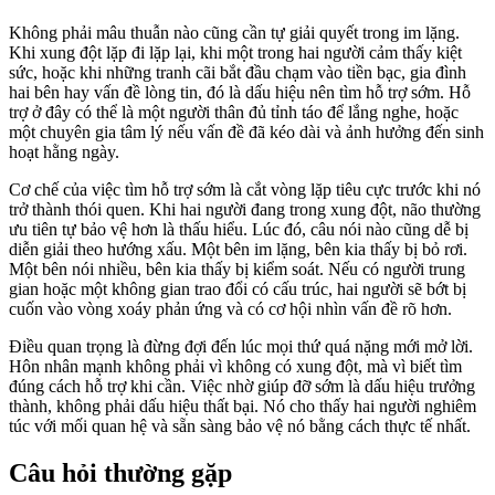
Không phải mâu thuẫn nào cũng cần tự giải quyết trong im lặng.
Khi xung đột lặp đi lặp lại, khi một trong hai người cảm thấy kiệt
sức, hoặc khi những tranh cãi bắt đầu chạm vào tiền bạc, gia đình
hai bên hay vấn đề lòng tin, đó là dấu hiệu nên tìm hỗ trợ sớm. Hỗ
trợ ở đây có thể là một người thân đủ tỉnh táo để lắng nghe, hoặc
một chuyên gia tâm lý nếu vấn đề đã kéo dài và ảnh hưởng đến sinh
hoạt hằng ngày.
Cơ chế của việc tìm hỗ trợ sớm là cắt vòng lặp tiêu cực trước khi nó
trở thành thói quen. Khi hai người đang trong xung đột, não thường
ưu tiên tự bảo vệ hơn là thấu hiểu. Lúc đó, câu nói nào cũng dễ bị
diễn giải theo hướng xấu. Một bên im lặng, bên kia thấy bị bỏ rơi.
Một bên nói nhiều, bên kia thấy bị kiểm soát. Nếu có người trung
gian hoặc một không gian trao đổi có cấu trúc, hai người sẽ bớt bị
cuốn vào vòng xoáy phản ứng và có cơ hội nhìn vấn đề rõ hơn.
Điều quan trọng là đừng đợi đến lúc mọi thứ quá nặng mới mở lời.
Hôn nhân mạnh không phải vì không có xung đột, mà vì biết tìm
đúng cách hỗ trợ khi cần. Việc nhờ giúp đỡ sớm là dấu hiệu trưởng
thành, không phải dấu hiệu thất bại. Nó cho thấy hai người nghiêm
túc với mối quan hệ và sẵn sàng bảo vệ nó bằng cách thực tế nhất.
Câu hỏi thường gặp