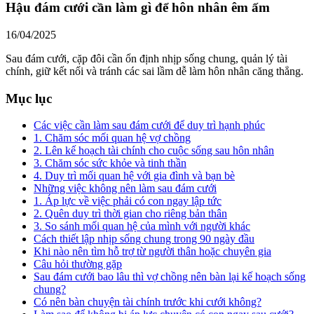
Hậu đám cưới cần làm gì để hôn nhân êm ấm
16/04/2025
Sau đám cưới, cặp đôi cần ổn định nhịp sống chung, quản lý tài
chính, giữ kết nối và tránh các sai lầm dễ làm hôn nhân căng thẳng.
Mục lục
Các việc cần làm sau đám cưới để duy trì hạnh phúc
1. Chăm sóc mối quan hệ vợ chồng
2. Lên kế hoạch tài chính cho cuộc sống sau hôn nhân
3. Chăm sóc sức khỏe và tinh thần
4. Duy trì mối quan hệ với gia đình và bạn bè
Những việc không nên làm sau đám cưới
1. Áp lực về việc phải có con ngay lập tức
2. Quên duy trì thời gian cho riêng bản thân
3. So sánh mối quan hệ của mình với người khác
Cách thiết lập nhịp sống chung trong 90 ngày đầu
Khi nào nên tìm hỗ trợ từ người thân hoặc chuyên gia
Câu hỏi thường gặp
Sau đám cưới bao lâu thì vợ chồng nên bàn lại kế hoạch sống
chung?
Có nên bàn chuyện tài chính trước khi cưới không?