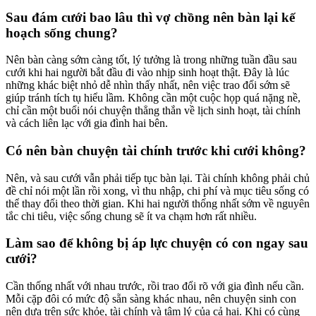
Sau đám cưới bao lâu thì vợ chồng nên bàn lại kế
hoạch sống chung?
Nên bàn càng sớm càng tốt, lý tưởng là trong những tuần đầu sau
cưới khi hai người bắt đầu đi vào nhịp sinh hoạt thật. Đây là lúc
những khác biệt nhỏ dễ nhìn thấy nhất, nên việc trao đổi sớm sẽ
giúp tránh tích tụ hiểu lầm. Không cần một cuộc họp quá nặng nề,
chỉ cần một buổi nói chuyện thẳng thắn về lịch sinh hoạt, tài chính
và cách liên lạc với gia đình hai bên.
Có nên bàn chuyện tài chính trước khi cưới không?
Nên, và sau cưới vẫn phải tiếp tục bàn lại. Tài chính không phải chủ
đề chỉ nói một lần rồi xong, vì thu nhập, chi phí và mục tiêu sống có
thể thay đổi theo thời gian. Khi hai người thống nhất sớm về nguyên
tắc chi tiêu, việc sống chung sẽ ít va chạm hơn rất nhiều.
Làm sao để không bị áp lực chuyện có con ngay sau
cưới?
Cần thống nhất với nhau trước, rồi trao đổi rõ với gia đình nếu cần.
Mỗi cặp đôi có mức độ sẵn sàng khác nhau, nên chuyện sinh con
nên dựa trên sức khỏe, tài chính và tâm lý của cả hai. Khi có cùng