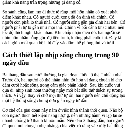
giảm khả năng trân trọng những gì đang có.
So sánh cũng làm mờ đi thực tế rằng mỗi hôn nhân có xuất phát
điểm khác nhau. Có người cưới xong đã ổn định tài chính. Có
người còn phải lo thuê nhà. Có người sống gần gia đình hai bên. Có
người phải tự lo gần như mọi thứ. Chính vì bối cảnh khác nhau nên
tốc độ thích nghi khác nhau. Khi chấp nhận điều đó, hai người sẽ
nhìn hôn nhân bằng góc độ tiến trình, không phải cuộc thi. Đây là
cách giúp mối quan hệ ít bị đẩy vào tâm thế phòng thủ và tự ti.
Cách thiết lập nhịp sống chung trong 90
ngày đầu
Ba tháng đầu sau cưới thường là giai đoạn “bộc lộ thật” nhiều nhất.
Trước đó, hai người có thể nhẫn nhịn tốt hơn vì đang chuẩn bị cho
đám cưới hoặc sống trong cảm giác phấn khích. Sau khi cuộc vui
qua đi, nhịp sinh hoạt thường ngày mới bắt đầu thử thách sự tương
thích. Vì vậy, thay vì chờ mọi thứ tự ổn, hai người nên chủ động tạo
một hệ thống sống chung đơn giản ngay từ đầu.
Cơ chế của giai đoạn này nằm ở việc hình thành thói quen. Não bộ
con người thích tiết kiệm năng lượng, nên những hành vi lặp lại sẽ
nhanh chóng trở thành khuôn mẫu. Nếu đầu 3 tháng đầu, hai người
đã quen nói chuyện nhẹ nhàng, chia việc rõ ràng và xử lý bất đồng