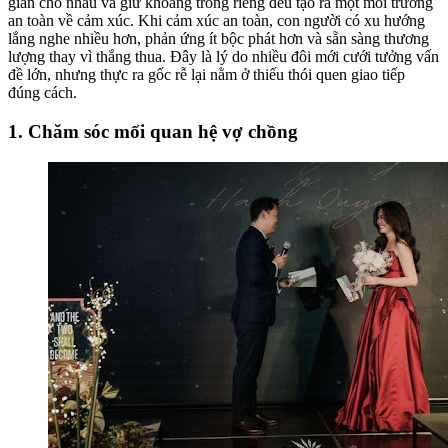
gian cho nhau và giữ khoảng trống riêng đều tạo ra một môi trường
an toàn về cảm xúc. Khi cảm xúc an toàn, con người có xu hướng
lắng nghe nhiều hơn, phản ứng ít bộc phát hơn và sẵn sàng thương
lượng thay vì thắng thua. Đây là lý do nhiều đôi mới cưới tưởng vấn
đề lớn, nhưng thực ra gốc rễ lại nằm ở thiếu thói quen giao tiếp
đúng cách.
1. Chăm sóc mối quan hệ vợ chồng