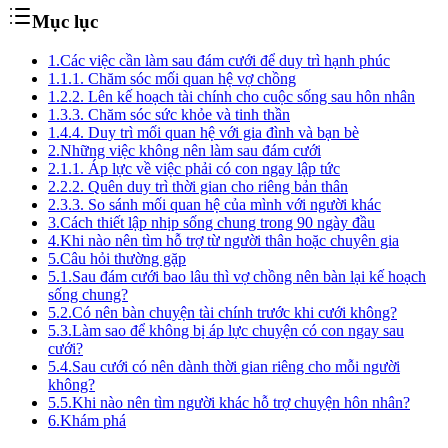
Mục lục
1.
Các việc cần làm sau đám cưới để duy trì hạnh phúc
1.1.
1. Chăm sóc mối quan hệ vợ chồng
1.2.
2. Lên kế hoạch tài chính cho cuộc sống sau hôn nhân
1.3.
3. Chăm sóc sức khỏe và tinh thần
1.4.
4. Duy trì mối quan hệ với gia đình và bạn bè
2.
Những việc không nên làm sau đám cưới
2.1.
1. Áp lực về việc phải có con ngay lập tức
2.2.
2. Quên duy trì thời gian cho riêng bản thân
2.3.
3. So sánh mối quan hệ của mình với người khác
3.
Cách thiết lập nhịp sống chung trong 90 ngày đầu
4.
Khi nào nên tìm hỗ trợ từ người thân hoặc chuyên gia
5.
Câu hỏi thường gặp
5.1.
Sau đám cưới bao lâu thì vợ chồng nên bàn lại kế hoạch
sống chung?
5.2.
Có nên bàn chuyện tài chính trước khi cưới không?
5.3.
Làm sao để không bị áp lực chuyện có con ngay sau
cưới?
5.4.
Sau cưới có nên dành thời gian riêng cho mỗi người
không?
5.5.
Khi nào nên tìm người khác hỗ trợ chuyện hôn nhân?
6.
Khám phá