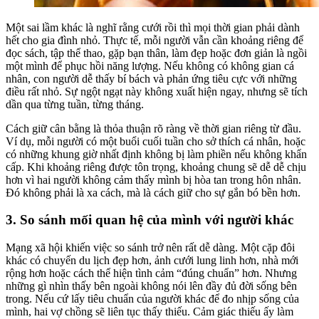
Một sai lầm khác là nghĩ rằng cưới rồi thì mọi thời gian phải dành
hết cho gia đình nhỏ. Thực tế, mỗi người vẫn cần khoảng riêng để
đọc sách, tập thể thao, gặp bạn thân, làm đẹp hoặc đơn giản là ngồi
một mình để phục hồi năng lượng. Nếu không có không gian cá
nhân, con người dễ thấy bí bách và phản ứng tiêu cực với những
điều rất nhỏ. Sự ngột ngạt này không xuất hiện ngay, nhưng sẽ tích
dần qua từng tuần, từng tháng.
Cách giữ cân bằng là thỏa thuận rõ ràng về thời gian riêng từ đầu.
Ví dụ, mỗi người có một buổi cuối tuần cho sở thích cá nhân, hoặc
có những khung giờ nhất định không bị làm phiền nếu không khẩn
cấp. Khi khoảng riêng được tôn trọng, khoảng chung sẽ dễ dễ chịu
hơn vì hai người không cảm thấy mình bị hòa tan trong hôn nhân.
Đó không phải là xa cách, mà là cách giữ cho sự gắn bó bền hơn.
3. So sánh mối quan hệ của mình với người khác
Mạng xã hội khiến việc so sánh trở nên rất dễ dàng. Một cặp đôi
khác có chuyến du lịch đẹp hơn, ảnh cưới lung linh hơn, nhà mới
rộng hơn hoặc cách thể hiện tình cảm “đúng chuẩn” hơn. Nhưng
những gì nhìn thấy bên ngoài không nói lên đầy đủ đời sống bên
trong. Nếu cứ lấy tiêu chuẩn của người khác để đo nhịp sống của
mình, hai vợ chồng sẽ liên tục thấy thiếu. Cảm giác thiếu ấy làm