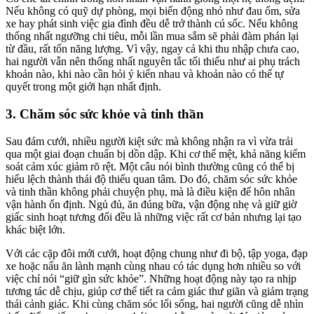
Nếu không có quỹ dự phòng, mọi biến động nhỏ như đau ốm, sửa
xe hay phát sinh việc gia đình đều dễ trở thành cú sốc. Nếu không
thống nhất ngưỡng chi tiêu, mỗi lần mua sắm sẽ phải đàm phán lại
từ đầu, rất tốn năng lượng. Vì vậy, ngay cả khi thu nhập chưa cao,
hai người vẫn nên thống nhất nguyên tắc tối thiểu như ai phụ trách
khoản nào, khi nào cần hỏi ý kiến nhau và khoản nào có thể tự
quyết trong một giới hạn nhất định.
3. Chăm sóc sức khỏe và tinh thần
Sau đám cưới, nhiều người kiệt sức mà không nhận ra vì vừa trải
qua một giai đoạn chuẩn bị dồn dập. Khi cơ thể mệt, khả năng kiểm
soát cảm xúc giảm rõ rệt. Một câu nói bình thường cũng có thể bị
hiểu lệch thành thái độ thiếu quan tâm. Do đó, chăm sóc sức khỏe
và tinh thần không phải chuyện phụ, mà là điều kiện để hôn nhân
vận hành ổn định. Ngủ đủ, ăn đúng bữa, vận động nhẹ và giữ giờ
giấc sinh hoạt tương đối đều là những việc rất cơ bản nhưng lại tạo
khác biệt lớn.
Với các cặp đôi mới cưới, hoạt động chung như đi bộ, tập yoga, đạp
xe hoặc nấu ăn lành mạnh cùng nhau có tác dụng hơn nhiều so với
việc chỉ nói “giữ gìn sức khỏe”. Những hoạt động này tạo ra nhịp
tương tác dễ chịu, giúp cơ thể tiết ra cảm giác thư giãn và giảm trạng
thái cảnh giác. Khi cùng chăm sóc lối sống, hai người cũng dễ nhìn