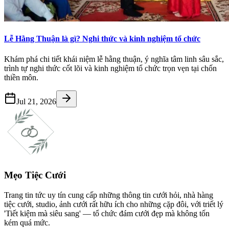
Lễ Hằng Thuận là gì? Nghi thức và kinh nghiệm tổ chức
Khám phá chi tiết khái niệm lễ hằng thuận, ý nghĩa tâm linh sâu sắc,
trình tự nghi thức cốt lõi và kinh nghiệm tổ chức trọn vẹn tại chốn
thiền môn.
Jul 21, 2026
Mẹo Tiệc Cưới
Trang tin tức uy tín cung cấp những thông tin cưới hỏi, nhà hàng
tiệc cưới, studio, ảnh cưới rất hữu ích cho những cặp đôi, với triết lý
'Tiết kiệm mà siêu sang' — tổ chức đám cưới đẹp mà không tốn
kém quá mức.