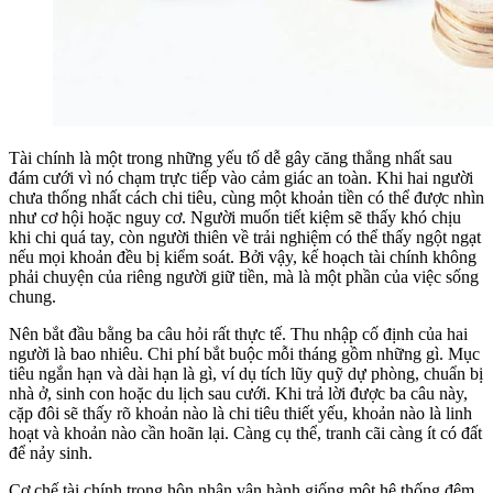
Tài chính là một trong những yếu tố dễ gây căng thẳng nhất sau
đám cưới vì nó chạm trực tiếp vào cảm giác an toàn. Khi hai người
chưa thống nhất cách chi tiêu, cùng một khoản tiền có thể được nhìn
như cơ hội hoặc nguy cơ. Người muốn tiết kiệm sẽ thấy khó chịu
khi chi quá tay, còn người thiên về trải nghiệm có thể thấy ngột ngạt
nếu mọi khoản đều bị kiểm soát. Bởi vậy, kế hoạch tài chính không
phải chuyện của riêng người giữ tiền, mà là một phần của việc sống
chung.
Nên bắt đầu bằng ba câu hỏi rất thực tế. Thu nhập cố định của hai
người là bao nhiêu. Chi phí bắt buộc mỗi tháng gồm những gì. Mục
tiêu ngắn hạn và dài hạn là gì, ví dụ tích lũy quỹ dự phòng, chuẩn bị
nhà ở, sinh con hoặc du lịch sau cưới. Khi trả lời được ba câu này,
cặp đôi sẽ thấy rõ khoản nào là chi tiêu thiết yếu, khoản nào là linh
hoạt và khoản nào cần hoãn lại. Càng cụ thể, tranh cãi càng ít có đất
để nảy sinh.
Cơ chế tài chính trong hôn nhân vận hành giống một hệ thống đệm.