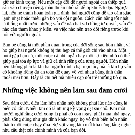
giữ sự kính trọng. Nếu một cặp đôi để người ngoài can thiệp quá
sâu vào chuyện riêng, mâu thuẫn nhỏ rất dễ bị khuếch đại. Ngược
lại, nếu né tránh hoàn toàn gia đình, hai người cũng dễ tạo cảm giác
lạnh nhạt hoặc thiếu gắn bó với cội nguồn. Cách cân bằng tốt nhất
là thống nhất trước những vấn đề nào hai vợ chồng tự quyết, vấn đề
nào cần tham khảo ý kiến, và việc nào nên trao đổi riêng trước khi
nói với người ngoài.
Bạn bè cũng là một phần quan trọng của đời sống sau hôn nhân, vì
họ giúp hai người không bị thu hẹp cả thế giới chỉ vào nhau. Một
buổi gặp bạn cũ, một cuộc cà phê ngắn hay một sự kiện nhỏ có thể
giúp giải tỏa áp lực và giữ cá tính riêng của từng người. Hôn nhân
bền không phải là khi hai người dính chặt mọi lúc, mà là khi họ vẫn
có khoảng riêng đủ an toàn để quay về với nhau bằng tinh thần
thoải mái hơn. Đây là chi tiết mà nhiều cặp đôi trẻ thường bỏ qua.
Những việc không nên làm sau đám cưới
Sau đám cưới, điều làm hôn nhân mệt không phải lúc nào cũng là
biến cố lớn. Nhiều khi đó là những kỳ vọng đặt sai chỗ. Khi một
người nghĩ rằng cưới xong là phải có con ngay, phải mua nhà ngay,
phải sống đúng như gia đình khác ngay, họ vô tình biến hôn nhân
thành một cuộc chạy đua. Sự vội vàng làm mất khả năng lắng nghe
nhu cầu thật của chính mình và của bạn đời.