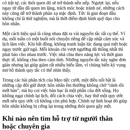
có trật tự, các thói quen đó sẽ trở thành nền nếp. Ngược lại, nếu
ngay từ đầu đã quen im lặng, trách móc hoặc tránh né, những cách
này cũng dễ trở thành phản xạ mặc định. Tức là giai đoạn đầu
không chỉ là thử nghiệm, mà là thời điểm định hình quỹ đạo cho
hôn nhân.
Một cách hiệu quả là cùng nhau đặt ra vài nguyên tắc rất cụ thể. Ví
dụ, mỗi tuần có một buổi nói chuyện riêng để cập nhật cảm xúc và
lịch làm việc. Khi bất đồng, không tranh luận lúc đang quá mệt hoặc
ngay trước giờ ngủ. Mỗi khoản chi vượt ngưỡng đã thống nhất thì
phải báo cho nhau trước. Việc nhà chia theo năng lực và thời gian
thực tế, không chia theo cảm tính. Những nguyên tắc này nghe đơn
giản nhưng lại giúp giảm rất nhiều hiểu lầm, vì chúng biến kỳ vọng
mơ hồ thành quy tắc có thể nhìn thấy.
Trong các bài phân tích của Mẹo tiệc cưới, một điều nổi bật là
những cặp đôi giữ được hôn nhân êm thường không chờ “rảnh rồi
mới bàn”, mà họ coi việc bàn bạc là một phần của đời sống. Họ
không ngại chỉnh lại lịch, đổi cách chia việc, hay thử một quy ước
mới nếu quy ước cũ không còn phù hợp. Chính sự linh hoạt đó giúp
hôn nhân không bị cứng lại trong những thói quen gây mệt.
Khi nào nên tìm hỗ trợ từ người thân
hoặc chuyên gia