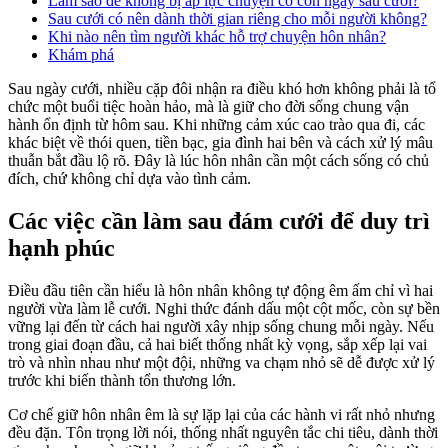
Làm sao để không bị áp lực chuyện có con ngay sau cưới?
Sau cưới có nên dành thời gian riêng cho mỗi người không?
Khi nào nên tìm người khác hỗ trợ chuyện hôn nhân?
Khám phá
Sau ngày cưới, nhiều cặp đôi nhận ra điều khó hơn không phải là tổ
chức một buổi tiệc hoàn hảo, mà là giữ cho đời sống chung vận
hành ổn định từ hôm sau. Khi những cảm xúc cao trào qua đi, các
khác biệt về thói quen, tiền bạc, gia đình hai bên và cách xử lý mâu
thuẫn bắt đầu lộ rõ. Đây là lúc hôn nhân cần một cách sống có chủ
đích, chứ không chỉ dựa vào tình cảm.
Các việc cần làm sau đám cưới để duy trì
hạnh phúc
Điều đầu tiên cần hiểu là hôn nhân không tự động êm ấm chỉ vì hai
người vừa làm lễ cưới. Nghi thức đánh dấu một cột mốc, còn sự bền
vững lại đến từ cách hai người xây nhịp sống chung mỗi ngày. Nếu
trong giai đoạn đầu, cả hai biết thống nhất kỳ vọng, sắp xếp lại vai
trò và nhìn nhau như một đội, những va chạm nhỏ sẽ dễ được xử lý
trước khi biến thành tổn thương lớn.
Cơ chế giữ hôn nhân êm là sự lặp lại của các hành vi rất nhỏ nhưng
đều đặn. Tôn trọng lời nói, thống nhất nguyên tắc chi tiêu, dành thời