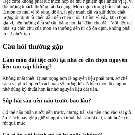
Tiệc cưới không phải lúc thích hợp để thử nghiệm quá nhiều vị lạ, vì
đối tượng khách thường rất đa dạng. Món ngon trong bối cảnh này
là món có mùi vị rõ ràng, dễ ăn, ít gây tranh cãi và giữ được chất
lượng ổn định từ chén đầu đến chén cuối. Chính vì vậy, khi chọn
gia vị, nên hướng đến sự cân bằng hơn là “đậm cho đã”. Với tiệc tại
nhà, sự chỉn chu của món ăn thường đến từ độ ổn định, không phải
từ sự phức tạp.
Câu hỏi thường gặp
Làm món đãi tiệc cưới tại nhà có cần chọn nguyên
liệu cao cấp không?
Không nhất thiết. Quan trọng hơn là nguyên liệu phải tươi, sơ chế
sạch và phù hợp với cách nấu số lượng lớn. Nhiều món tiệc ngon
nhờ đúng kỹ thuật hơn là nhờ nguyên liệu đắt tiền.
Súp hải sản nên nấu trước bao lâu?
Có thể nấu phần nước nền trước, nhưng hải sản nên cho vào sát giờ
ăn. Cách này giúp giữ vị ngọt và tránh hải sản bị dai, tanh hoặc co
rút quá mức.
Cà ri ăn với bánh mì có bị ngấy không?