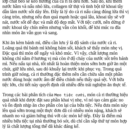
lớp chất béo sẽ kéo hương của cà ri ra đều hơn. Sau đó, khi thêm
nước hầm và nấu nhỏ lửa, collagen từ thịt và tinh bột từ khoai tây
dần làm nước sốt dày lên. Đây là lý do cà ri nấu càng đúng lửa thì vị
càng tròn, nhưng nếu đun quá mạnh hoặc quá lâu, khoai tây sẽ vỡ
nát, nước sốt dễ đục và mất độ đẹp mắt. Với tiệc cưới, nên dừng ở
mức khoai tây chín mềm nhưng vẫn còn khối, để khi múc ra đĩa
nhìn món ăn vẫn gọn và sang.
Khi ăn kèm bánh mì, điều cần lưu ý là độ sánh của nước cà ri.
Loãng quá thì bánh mì không bám sốt, khách sẽ thấy món nhẹ vị.
Đặc quá thì món dễ ngấy và khó múc. Vì vậy, chất lượng món
không chỉ nằm ở hương vị mà còn ở độ chảy của nước sốt trên bánh
mì. Nếu nấu tại nhà, tốt nhất là hoàn thiện món sớm hơn giờ ăn một
chút, giữ lửa nhỏ, sau đó khuấy lại trước khi phục vụ. Trong quá
trình giữ nóng, cà ri thường đặc thêm nên cần chừa sẵn một phần
nước dùng hoặc nước ấm để điều chỉnh nếu thấy quá sệt. Với bữa
tiệc lớn, chi tiết này quyết định rất nhiều đến trải nghiệm ăn thực tế.
Trong các bài phân tích của
, món cà ri thường hiệu
Mẹo tiệc cưới
quả nhất khi được đặt sau phần khai vị nhẹ, vì nó tạo cảm giác no
và ổn định nhịp ăn cho phần còn lại của bữa tiệc. Nếu đưa món này
lên quá sớm trong một thực đơn đã có nhiều món nặng, khách sẽ
nhanh no và giảm hứng thú với các món kế tiếp. Đây là điểm mà
nhiều bữa tiệc tại nhà thường bỏ sót, dù chỉ cần sắp thứ tự món hợp
lý là chất lượng tổng thể đã khác đáng kể.