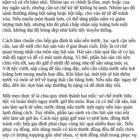
nấm và cà rốt băm nhỏ. Nhóm tạo vị chính là tôm, mực hoặc cua
tùy ngân sách, nhưng cần sơ chế kỹ để không bị tanh. Nhóm tạo độ
sánh thường dùng bột năng hoặc bột bắp, cho vào từ từ để tránh
vón. Nếu muốn món thanh hơn, có thể tăng phần nấm và giảm
lượng tinh bột, nhưng khi đó phải chấp nhận súp loãng hơn một
chút, không đạt độ bóng đẹp như kiểu tiệc truyền thống.
Cách làm chuẩn cho bếp gia đình là nấu nền trước, lọc sạch cặn nếu
cần, sau đó mới cho hải sản vào ở giai đoạn cuối. Đây là cơ chế
quan trọng nhất của món súp hải sản. Hải sản chín quá lâu sẽ co lại,
mất độ ngọt và dễ có mùi tanh đọng. Vì thế, phần hải sản chỉ nên
chín vừa tới, sau đó giữ ở nhiệt độ nóng nhẹ để sẵn sàng múc ra.
Với tiệc cưới, súp càng để lâu càng đặc, nên cần chừa nước nền hơi
loãng hơn mong muốn ban đầu. Khi hâm lại, tinh bột sẽ hút thêm
nước và món sẽ trở về trạng thái cân bằng hơn. Nếu nấu đặc ngay từ
đầu, đến lúc dọn bàn súp thường bị nặng và dễ dính đáy nồi.
Một mẹo thực tế là chia quy trình thành hai mốc: sơ chế trước bữa
tiệc và hoàn thiện ngay trước giờ lên món. Rau củ có thể cắt sẵn, hải
sản làm sạch từ sớm, nước dùng nấu trước một ngày nếu bảo quản
lạnh đúng cách. Tuy nhiên, phần tạo sánh và cho hải sản vào nồi
nên làm sát giờ ăn. Cách này giúp giữ mùi vị tươi hơn, đồng thời
tránh việc bếp gia đình phải chạy cùng lúc quá nhiều thao tác. Nếu
phục vụ đông, nên dùng muôi có kích thước đồng đều để mỗi chén
súp có lượng topping gần như nhau, vì tính đồng nhất trong phục vụ