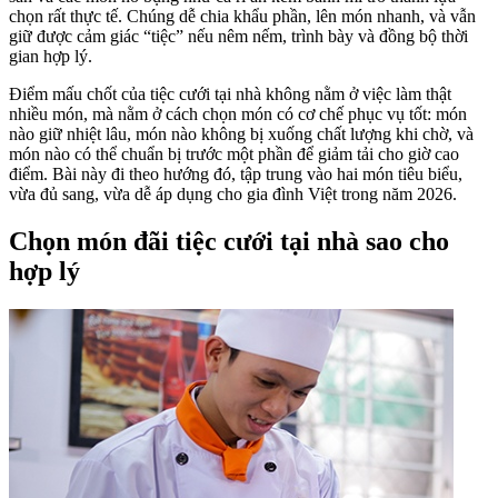
chọn rất thực tế. Chúng dễ chia khẩu phần, lên món nhanh, và vẫn
giữ được cảm giác “tiệc” nếu nêm nếm, trình bày và đồng bộ thời
gian hợp lý.
Điểm mấu chốt của tiệc cưới tại nhà không nằm ở việc làm thật
nhiều món, mà nằm ở cách chọn món có cơ chế phục vụ tốt: món
nào giữ nhiệt lâu, món nào không bị xuống chất lượng khi chờ, và
món nào có thể chuẩn bị trước một phần để giảm tải cho giờ cao
điểm. Bài này đi theo hướng đó, tập trung vào hai món tiêu biểu,
vừa đủ sang, vừa dễ áp dụng cho gia đình Việt trong năm 2026.
Chọn món đãi tiệc cưới tại nhà sao cho
hợp lý