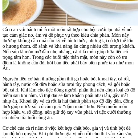
Cà ri ăn với bánh mì là một món rất hợp cho tiệc cưới tại nhà vì nó
tạo cảm giác no, ấm và dễ phục vụ theo kiểu chia phần. Món này
thường không cần quá cầu kỳ về hình thức, nhưng lại có lợi thế lớn
ở hương thơm, độ sánh và khả năng ăn cùng nhiều đối tượng khách.
Nếu súp là món mở đầu nhẹ nhàng, cà ri là món giúp bữa tiệc có
trọng tâm hơn. Trong các buổi tiệc thân mật, món này còn có ưu
điểm là không cần đòi hỏi bàn tiệc phải bày biện phức tạp như món
Âu.
Nguyên liệu cơ bản thường gồm thịt gà hoặc bò, khoai tây, cà rốt,
hành tây, nước cốt dừa hoặc sữa tươi tùy phong cách, và gói hoặc
bột cà ri. Khi làm cho tiệc đông người, phần thịt nên chọn loại có độ
mềm sau khi hầm, vì thịt dai sẽ làm khách phải nhai lâu, gây mất
nhịp ăn. Khoai tây và cà rốt là hai thành phần tạo độ đầy đặn, đồng
thời giúp nước sốt có cảm giác “đậm món” hơn. Nếu muốn món
hợp khẩu vị số đông, nên giữ độ cay vừa phải, vì tiệc cưới thường
có nhiều lứa tuổi cùng ăn.
Cơ chế của cà ri nằm ở việc kết hợp chất béo, gia vị và tinh bột để
tạo độ hòa quyện. Khi phi thơm gia vị nền rồi cho thịt vào xào săn,