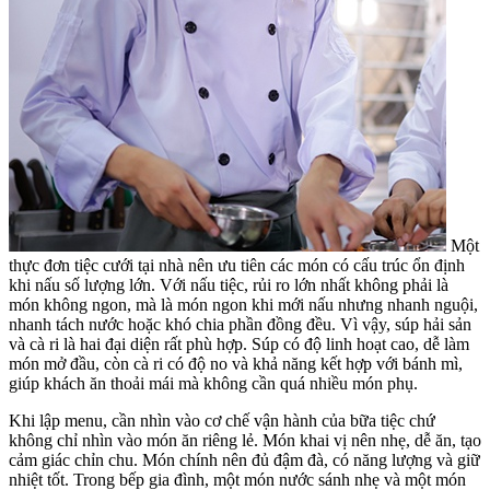
Một
thực đơn tiệc cưới tại nhà nên ưu tiên các món có cấu trúc ổn định
khi nấu số lượng lớn. Với nấu tiệc, rủi ro lớn nhất không phải là
món không ngon, mà là món ngon khi mới nấu nhưng nhanh nguội,
nhanh tách nước hoặc khó chia phần đồng đều. Vì vậy, súp hải sản
và cà ri là hai đại diện rất phù hợp. Súp có độ linh hoạt cao, dễ làm
món mở đầu, còn cà ri có độ no và khả năng kết hợp với bánh mì,
giúp khách ăn thoải mái mà không cần quá nhiều món phụ.
Khi lập menu, cần nhìn vào cơ chế vận hành của bữa tiệc chứ
không chỉ nhìn vào món ăn riêng lẻ. Món khai vị nên nhẹ, dễ ăn, tạo
cảm giác chỉn chu. Món chính nên đủ đậm đà, có năng lượng và giữ
nhiệt tốt. Trong bếp gia đình, một món nước sánh nhẹ và một món