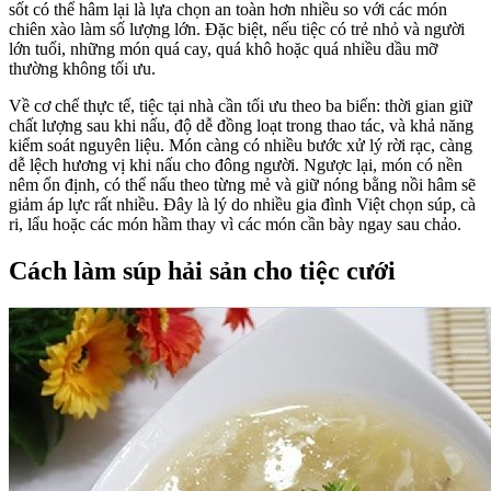
sốt có thể hâm lại là lựa chọn an toàn hơn nhiều so với các món
chiên xào làm số lượng lớn. Đặc biệt, nếu tiệc có trẻ nhỏ và người
lớn tuổi, những món quá cay, quá khô hoặc quá nhiều dầu mỡ
thường không tối ưu.
Về cơ chế thực tế, tiệc tại nhà cần tối ưu theo ba biến: thời gian giữ
chất lượng sau khi nấu, độ dễ đồng loạt trong thao tác, và khả năng
kiểm soát nguyên liệu. Món càng có nhiều bước xử lý rời rạc, càng
dễ lệch hương vị khi nấu cho đông người. Ngược lại, món có nền
nêm ổn định, có thể nấu theo từng mẻ và giữ nóng bằng nồi hâm sẽ
giảm áp lực rất nhiều. Đây là lý do nhiều gia đình Việt chọn súp, cà
ri, lẩu hoặc các món hầm thay vì các món cần bày ngay sau chảo.
Cách làm súp hải sản cho tiệc cưới