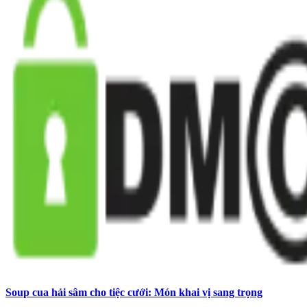
Soup cua hải sâm cho tiệc cưới: Món khai vị sang trọng