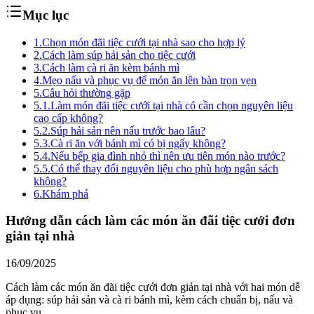
Mục lục
1.
Chọn món đãi tiệc cưới tại nhà sao cho hợp lý
2.
Cách làm súp hải sản cho tiệc cưới
3.
Cách làm cà ri ăn kèm bánh mì
4.
Mẹo nấu và phục vụ để món ăn lên bàn trọn vẹn
5.
Câu hỏi thường gặp
5.1.
Làm món đãi tiệc cưới tại nhà có cần chọn nguyên liệu
cao cấp không?
5.2.
Súp hải sản nên nấu trước bao lâu?
5.3.
Cà ri ăn với bánh mì có bị ngấy không?
5.4.
Nếu bếp gia đình nhỏ thì nên ưu tiên món nào trước?
5.5.
Có thể thay đổi nguyên liệu cho phù hợp ngân sách
không?
6.
Khám phá
Hướng dẫn cách làm các món ăn đãi tiệc cưới đơn
giản tại nhà
16/09/2025
Cách làm các món ăn đãi tiệc cưới đơn giản tại nhà với hai món dễ
áp dụng: súp hải sản và cà ri bánh mì, kèm cách chuẩn bị, nấu và
phục vụ.