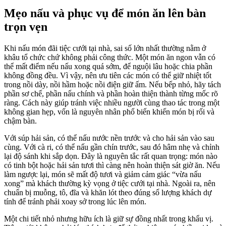
Mẹo nấu và phục vụ để món ăn lên bàn
trọn vẹn
Khi nấu món đãi tiệc cưới tại nhà, sai số lớn nhất thường nằm ở
khâu tổ chức chứ không phải công thức. Một món ăn ngon vẫn có
thể mất điểm nếu nấu xong quá sớm, để nguội lâu hoặc chia phần
không đồng đều. Vì vậy, nên ưu tiên các món có thể giữ nhiệt tốt
trong nồi dày, nồi hầm hoặc nồi điện giữ ấm. Nếu bếp nhỏ, hãy tách
phần sơ chế, phần nấu chính và phần hoàn thiện thành từng mốc rõ
ràng. Cách này giúp tránh việc nhiều người cùng thao tác trong một
không gian hẹp, vốn là nguyên nhân phổ biến khiến món bị rối và
chậm bàn.
Với súp hải sản, có thể nấu nước nền trước và cho hải sản vào sau
cùng. Với cà ri, có thể nấu gần chín trước, sau đó hâm nhẹ và chỉnh
lại độ sánh khi sắp dọn. Đây là nguyên tắc rất quan trọng: món nào
có tinh bột hoặc hải sản tươi thì càng nên hoàn thiện sát giờ ăn. Nếu
làm ngược lại, món sẽ mất độ tươi và giảm cảm giác “vừa nấu
xong” mà khách thường kỳ vọng ở tiệc cưới tại nhà. Ngoài ra, nên
chuẩn bị muỗng, tô, đĩa và khăn lót theo đúng số lượng khách dự
tính để tránh phải xoay sở trong lúc lên món.
Một chi tiết nhỏ nhưng hữu ích là giữ sự đồng nhất trong khẩu vị.