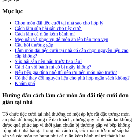
Mục lục
Chọn món đãi tiệc cưới tại nhà sao cho hợp lý
Cách làm súp hải sản cho tiệc cưới
Cách làm cà ri ăn kèm bánh mì
Mẹo nấu và phục vụ để món ăn lên bàn trọn vẹn
Câu hỏi thường gặp
Làm món đãi tiệc cưới tại nhà có cần chọn nguyên liệu cao
cấp không?
Súp hải sản nên nấu trước bao lâu?
Cà ri ăn với bánh mì có bị ngấy không?
Nếu bếp gia đình nhỏ thì nên ưu tiên món nào trước?
Có thể thay đổi nguyên liệu cho phù hợp ngân sách không?
Khám phá
Hướng dẫn cách làm các món ăn đãi tiệc cưới đơn
giản tại nhà
Tổ chức tiệc cưới tại nhà thường có một áp lực rất đặc trưng: món
ăn phải đủ trang trọng để đãi khách, nhưng quy trình nấu lại không
được quá phức tạp vì thời gian chuẩn bị thường gấp và bếp không
rộng như nhà hàng. Trong bối cảnh đó, các món nước như súp hải
sản và các món no bụng như cà ri ăn kèm bánh mì trở thành lựa