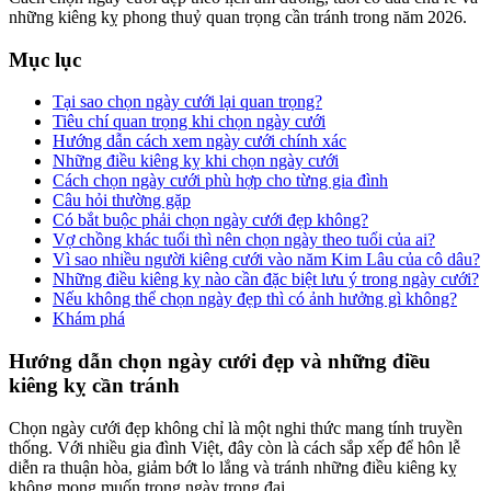
những kiêng kỵ phong thuỷ quan trọng cần tránh trong năm 2026.
Mục lục
Tại sao chọn ngày cưới lại quan trọng?
Tiêu chí quan trọng khi chọn ngày cưới
Hướng dẫn cách xem ngày cưới chính xác
Những điều kiêng kỵ khi chọn ngày cưới
Cách chọn ngày cưới phù hợp cho từng gia đình
Câu hỏi thường gặp
Có bắt buộc phải chọn ngày cưới đẹp không?
Vợ chồng khác tuổi thì nên chọn ngày theo tuổi của ai?
Vì sao nhiều người kiêng cưới vào năm Kim Lâu của cô dâu?
Những điều kiêng kỵ nào cần đặc biệt lưu ý trong ngày cưới?
Nếu không thể chọn ngày đẹp thì có ảnh hưởng gì không?
Khám phá
Hướng dẫn chọn ngày cưới đẹp và những điều
kiêng kỵ cần tránh
Chọn ngày cưới đẹp không chỉ là một nghi thức mang tính truyền
thống. Với nhiều gia đình Việt, đây còn là cách sắp xếp để hôn lễ
diễn ra thuận hòa, giảm bớt lo lắng và tránh những điều kiêng kỵ
không mong muốn trong ngày trọng đại.