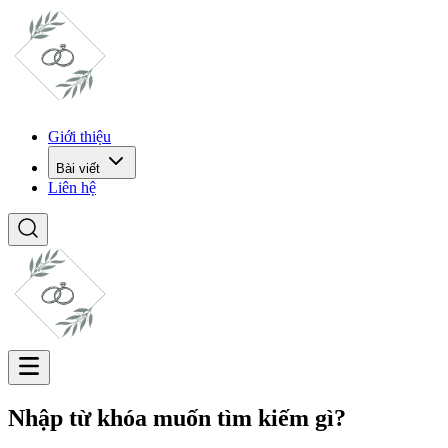
Giới thiệu
Bài viết
Liên hệ
Nhập từ khóa muốn tìm kiếm gì?