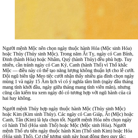
Người mệnh Mộc nên chọn ngày thuộc hành Hỏa (Mộc sinh Hỏa)
hoặc Thủy (Thủy sinh Mộc). Trong năm Ất Tỵ, ngày có Can Bính,
Đinh (hành Hỏa) hoặc Nhâm, Quý (hành Thủy) đều phù hợp. Tuy
nhiên, cần tránh ngày có Can Kỷ, Canh (hành Thổ) vì Thổ khắc
Mộc — điều này có thể tạo năng lượng không thuận lợi cho lễ cưới.
Đội ngũ biên tập Mẹo tiệc cưới nhận thấy nhiều gia đình chọn ngày
mùng 1 và ngày 15 Âm lịch vì có ý nghĩa tâm linh (ngày đầu tháng
mang tính khởi đầu, ngày giữa tháng mang tính viên mãn), nhưng
cũng cần kiểm tra xem ngày đó có tương hợp với ngũ hành của cả
hai hay không.
Người mệnh Thủy hợp ngày thuộc hành Mộc (Thủy sinh Mộc)
hoặc Kim (Kim sinh Thủy). Các ngày có Can Giáp, Ất (Mộc) hoặc
Canh, Tân (Kim) là lựa chọn tốt. Người mệnh Hỏa nên chọn ngày
có hành Thổ (Hỏa sinh Thổ) hoặc Mộc (Mộc sinh Hỏa). Người
mệnh Thổ ưu tiên ngày thuộc hành Kim (Thổ sinh Kim) hoặc Hỏa
(Hỏa sinh Thổ). Cơ chế tương sinh này hoạt động theo quy tắc: