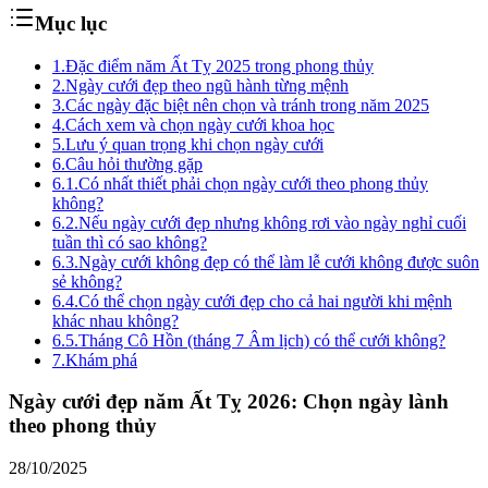
Mục lục
1.
Đặc điểm năm Ất Tỵ 2025 trong phong thủy
2.
Ngày cưới đẹp theo ngũ hành từng mệnh
3.
Các ngày đặc biệt nên chọn và tránh trong năm 2025
4.
Cách xem và chọn ngày cưới khoa học
5.
Lưu ý quan trọng khi chọn ngày cưới
6.
Câu hỏi thường gặp
6.1.
Có nhất thiết phải chọn ngày cưới theo phong thủy
không?
6.2.
Nếu ngày cưới đẹp nhưng không rơi vào ngày nghỉ cuối
tuần thì có sao không?
6.3.
Ngày cưới không đẹp có thể làm lễ cưới không được suôn
sẻ không?
6.4.
Có thể chọn ngày cưới đẹp cho cả hai người khi mệnh
khác nhau không?
6.5.
Tháng Cô Hồn (tháng 7 Âm lịch) có thể cưới không?
7.
Khám phá
Ngày cưới đẹp năm Ất Tỵ 2026: Chọn ngày lành
theo phong thủy
28/10/2025