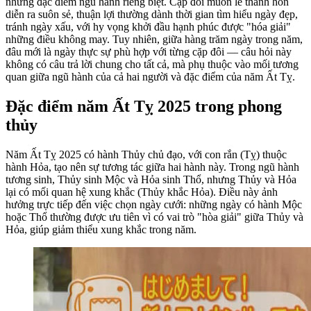
những đặc điểm ngũ hành riêng biệt. Cặp đôi muốn lễ thành hôn
diễn ra suôn sẻ, thuận lợi thường dành thời gian tìm hiểu ngày đẹp,
tránh ngày xấu, với hy vọng khởi đầu hạnh phúc được "hóa giải"
những điều không may. Tuy nhiên, giữa hàng trăm ngày trong năm,
đâu mới là ngày thực sự phù hợp với từng cặp đôi — câu hỏi này
không có câu trả lời chung cho tất cả, mà phụ thuộc vào mối tương
quan giữa ngũ hành của cả hai người và đặc điểm của năm Ất Tỵ.
Đặc điểm năm Ất Tỵ 2025 trong phong
thủy
Năm Ất Tỵ 2025 có hành Thủy chủ đạo, với con rắn (Tỵ) thuộc
hành Hỏa, tạo nên sự tương tác giữa hai hành này. Trong ngũ hành
tương sinh, Thủy sinh Mộc và Hỏa sinh Thổ, nhưng Thủy và Hỏa
lại có mối quan hệ xung khắc (Thủy khắc Hỏa). Điều này ảnh
hưởng trực tiếp đến việc chọn ngày cưới: những ngày có hành Mộc
hoặc Thổ thường được ưu tiên vì có vai trò "hòa giải" giữa Thủy và
Hỏa, giúp giảm thiểu xung khắc trong năm.