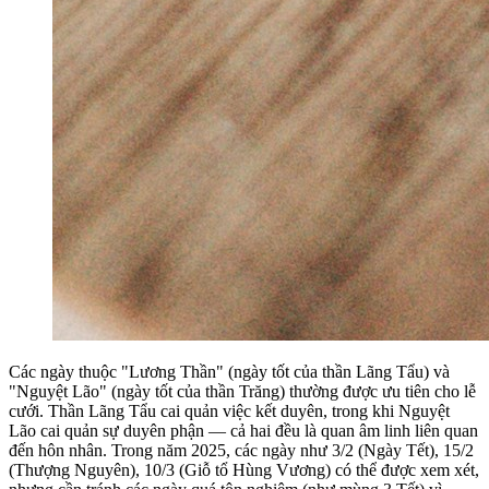
Các ngày thuộc "Lương Thần" (ngày tốt của thần Lãng Tẩu) và
"Nguyệt Lão" (ngày tốt của thần Trăng) thường được ưu tiên cho lễ
cưới. Thần Lãng Tẩu cai quản việc kết duyên, trong khi Nguyệt
Lão cai quản sự duyên phận — cả hai đều là quan âm linh liên quan
đến hôn nhân. Trong năm 2025, các ngày như 3/2 (Ngày Tết), 15/2
(Thượng Nguyên), 10/3 (Giỗ tổ Hùng Vương) có thể được xem xét,