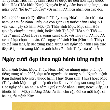
Thủy hoặc Mộc (Thủy sinh Mộc) sẽ được ưu tiên hơn ngày thuộc
hành Hỏa (Hỏa khắc Kim). Nguyên lý này đảm bảo năng lượng của
ngày cưới "hỗ trợ""đối đầu" với năng lượng cá nhân của cặp đôi.
Năm 2025 còn có đặc điểm là "Thủy xung Hỏa" do bản chất của
năm (Ất thuộc hành Thủy) và con giáp (Tỵ thuộc hành Hỏa). Vì
vậy, các ngày có hành Mộc (để Thủy sinh Mộc, Mộc sinh Hỏa —
tạo dây chuyền tương sinh) hoặc hành Thổ (để Hỏa sinh Thổ —
"đẩy" năng lượng Hỏa ra, giảm xung khắc với Thủy) thường được
xem là lựa chọn an toàn. Các ngày có hành Kim (Kim sinh Thủy)
có thể làm tăng áp lực xung khắc, trong khi ngày có hành Hỏa trực
tiếp sẽ tạo nên xung khắc mạnh hơn với hành Thủy của năm Ất.
Ngày cưới đẹp theo ngũ hành từng mệnh
Mỗi mệnh (Kim, Mộc, Thủy, Hỏa, Thổ) có những ngày phù hợp
riêng trong năm 2025, dựa trên nguyên tắc tương sinh. Người mệnh
Kim thường hợp ngày thuộc hành Thủy (Kim sinh Thủy) hoặc Mộc
(Thủy sinh Mộc — gián tiếp tốt cho Kim vì không tạo xung khắc).
Các ngày có Can như Nhâm, Quý (thuộc hành Thủy) hoặc Giáp, Ất
(thuộc hành Mộc) thường được ưu tiên cho cặp đôi có một hoặc cả
hai người mệnh Kim.