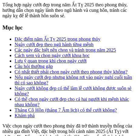
Tổng hợp ngày cưới đẹp trong năm Ất Tỵ 2025 theo phong thủy,
hướng dẫn chọn ngày lành theo ngũ hành và cung hôn, tránh các
ngày kỵ để lễ thành hôn suôn sẻ.
Mục lục
Đặc điểm năm Ất Tỵ 2025 trong phong thủy
Ngày cưới đẹp theo ngũ hành từng mệnh
Các ngày đặc biệt nên chọn và tránh trong năm 2025
Cách xem và chọn ngày cưới khoa học
Lưu ý quan trọng khi chọn ngày cưới
Câu hỏi thường gặp
Có nhất thiết phải chọn ngày cưới theo phong thủy không?
Nếu ngày cưới đẹp nhưng không rơi vào ngày nghỉ cuối tuần
thì có sao không?
Ngày cưới không đẹp có thể làm lễ cưới không được suôn sẻ
không?
Có thể chọn ngày cưới đẹp cho cả hai người khi mệnh khác
nhau không?
Tháng Cô Hồn (tháng 7 Âm lịch) có thể cưới không?
Khám phá
Việc chọn ngày cưới theo phong thủy đã trở thành truyền thống của
nhiều gia đình Việt, đặc biệt trong bối cảnh năm 2025 (Ất Tỵ) với