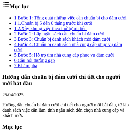
Mục lục
1.
Bước 1: Tổng quát những việc cần chuẩn bị cho đám cưới
1.1.
Chuẩn bị 5 đến 6 tháng trước khi cưới
1.2.
Xây khung việc theo thứ tự ưu tiên
2.
Bước 2: Lập ngân sách cần chuẩn bị đám cưới
3.
Bước 3: Chuẩn bị danh sách khách mời đám cưới
4.
Bước 4: Chuẩn bị danh sách nhà cung cấp phục vụ đám
cưới
5.
Bước 5: Hỗ trợ tìm nhà cung cấp phục vụ đám cưới
6.
Câu hỏi thường gặp
7.
Khám phá
Hướng dẫn chuẩn bị đám cưới chi tiết cho người
mới bắt đầu
25/04/2025
Hướng dẫn chuẩn bị đám cưới chi tiết cho người mới bắt đầu, từ lập
danh sách việc cần làm, tính ngân sách đến chọn nhà cung cấp và
khách mời.
Mục lục