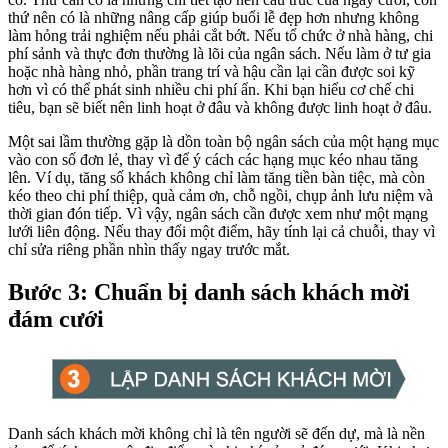
thứ nên có là những nâng cấp giúp buổi lễ đẹp hơn nhưng không
làm hỏng trải nghiệm nếu phải cắt bớt. Nếu tổ chức ở nhà hàng, chi
phí sảnh và thực đơn thường là lõi của ngân sách. Nếu làm ở tư gia
hoặc nhà hàng nhỏ, phần trang trí và hậu cần lại cần được soi kỹ
hơn vì có thể phát sinh nhiều chi phí ẩn. Khi bạn hiểu cơ chế chi
tiêu, bạn sẽ biết nên linh hoạt ở đâu và không được linh hoạt ở đâu.
Một sai lầm thường gặp là dồn toàn bộ ngân sách của một hạng mục
vào con số đơn lẻ, thay vì để ý cách các hạng mục kéo nhau tăng
lên. Ví dụ, tăng số khách không chỉ làm tăng tiền bàn tiệc, mà còn
kéo theo chi phí thiệp, quà cảm ơn, chỗ ngồi, chụp ảnh lưu niệm và
thời gian đón tiếp. Vì vậy, ngân sách cần được xem như một mạng
lưới liên động. Nếu thay đổi một điểm, hãy tính lại cả chuỗi, thay vì
chỉ sửa riêng phần nhìn thấy ngay trước mắt.
Bước 3: Chuẩn bị danh sách khách mời
đám cưới
Danh sách khách mời không chỉ là tên người sẽ đến dự, mà là nền