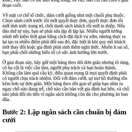
đoạn cuối.
Về mặt cơ chế tổ chức, đám cưới giống như một chuỗi phụ thuộc.
Chọn sảnh cưới trước rồi mới quyết thực đơn, quyết thực đơn rồi
mới tính mức trang trí, chốt danh sách khách rồi mới in thiệp. Nếu
đảo thứ tự này, bạn sẽ phải sửa lặp đi lặp lại. Nhiều người tưởng
mình tiết kiệm thời gian bằng cách đặt dịch vụ sớm, nhưng thực ra
lại tạo ra nhiều điểm phải đổi sau đó, đặc biệt là khi quy mô khách
mời thay đổi hoặc gia đình phát sinh thêm nghi thức. Muốn ít sai số,
bạn phải chốt những biến số có sức ảnh hưởng lớn trước.
Ở giai đoạn này, hãy giữ một bảng theo dõi đơn giản nhưng rõ ràng,
có ba cột là việc cần làm, người phụ trách và hạn hoàn thành.
Không cần làm quá cầu kỳ, điều quan trọng là mọi quyết định phải
có người chịu trách nhiệm. Đối với đám cưới, sự mơ hồ thường tốn
kém hơn sự đơn giản. Một bảng theo dõi gọn sẽ giúp bạn nhìn ra
ngay chỗ nào đang trễ, chỗ nào cần bàn với gia đình hai bên, và chỗ
nào phải đổi ưu tiên vì ngân sách không còn đủ cho phương án ban
đầu.
Bước 2: Lập ngân sách cần chuẩn bị đám
cưới