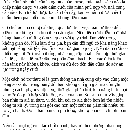
từ ba câu hỏi: mình cần hạng mục nào trước, mức ngân sách nào là
chấp nhận được, và kiểu đám cưới của mình phù hợp với nhà cung
cấp nào. Khi trả lời được ba câu hỏi này, bạn sẽ tránh được việc bị
cuốn theo quá nhiều lựa chọn không liên quan.
Cơ chế lọc nhà cung cấp hiệu quả dựa trên việc loại trừ theo điều
kiện chứ không chỉ chọn theo cảm giác. Nếu tiệc cưới diễn ra ở nhà
hàng, bạn cần những đơn vị quen với quy trình làm việc trong
không gian đó. Nếu làm ở tư gia, bạn cần đội ngũ có khả năng khảo
sát mặt bằng, xử lý điện, lối đi và thời gian lắp đặt. Nếu đám cưới có
nhiều nghi thức truyền thống, nhà cung cấp phải hiểu nhịp thời gian
của lễ gia tiên, lễ rước dâu và phần đón khách. Khi các điều kiện
nền tảng này không khớp, dịch vụ dù đẹp đến đâu cũng dễ gây áp
lực trong ngày cưới.
Một cách hỗ trợ thực tế là gom thông tin nhà cung cấp vào cùng một
bảng so sánh. Trong bảng đó, bạn không chỉ ghi giá, mà còn ghi
phong cách, phạm vi dịch vụ, thời gian phản hồi, khả năng linh hoạt
và mức độ phù hợp với không gian của bạn. So sánh như vậy giúp
bạn nhìn ra giá trị thực, vì đôi khi gói có giá thấp hơn lại tốn nhiều
công tự xử lý, trong khi gói cao hơn một chút lại giảm rất nhiều rủi
ro vận hành. Đó là bài toán chi phí tổng, không phải chỉ chi phí ban
đầu.
Nếu cần một nguyên tắc chốt nhanh, hãy ưu tiên những nhà cung