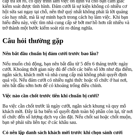
cấp trả lời rõ, có quy trình làm việc ổn định và cho bạn cảm giác
kiểm soát được tình hình. Đám cưới là sự kiện không có nhiều cơ
hội sửa sai ngay tại chỗ, nên thứ quý nhất không phải là lời quảng
cáo hay nhất, mà là sự minh bạch trong cách họ làm việc. Khi bạn
hiểu điều này, việc tìm nhà cung cấp sẽ bớt mơ hồ hơn rất nhiều và
trở thành một bước kiểm soát rủi ro đúng nghĩa.
Câu hỏi thường gặp
Nên bắt đầu chuẩn bị đám cưới trước bao lâu?
Nếu muốn chủ động, bạn nên bắt đầu từ 5 đến 6 tháng trước ngày
cưới. Khoảng thời gian này đủ để chốt các biến số lớn như địa điểm,
ngân sách, khách mời và nhà cung cấp mà không phải quyết định
quá vội. Nếu đám cưới có nhiều nghi thức hoặc tổ chức ở hai nơi,
nên bắt đầu sớm hơn để có khoảng trống điều chỉnh.
Việc nào cần chốt trước tiên khi chuẩn bị cưới?
Ba việc cần chốt trước là ngày cưới, ngân sách khung và quy mô
khách mời. Đây là ba biến số quyết định toàn bộ phần còn lại, từ nơi
tổ chức đến số lượng dịch vụ cần đặt. Nếu chốt sai hoặc chốt muộn,
bạn sẽ phải sửa liên tục ở các khâu sau.
Có nên lập danh sách khách mời trước khi chọn sảnh cưới