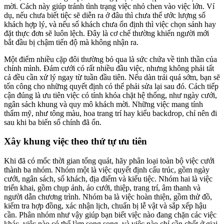
mời. Cách này giúp tránh tình trạng việc nhỏ chen vào việc lớn. Ví
dụ, nếu chưa biết tiệc sẽ diễn ra ở đâu thì chưa thể ước lượng số
khách hợp lý, và nếu số khách chưa ổn định thì việc chọn sảnh hay
đặt thực đơn sẽ luôn lệch. Đây là cơ chế thường khiến người mới
bắt đầu bị chậm tiến độ mà không nhận ra.
Một điểm nhiều cặp đôi thường bỏ qua là sức chứa về tinh thần của
chính mình. Đám cưới có rất nhiều đầu việc, nhưng không phải tất
cả đều cần xử lý ngay từ tuần đầu tiên. Nếu dàn trải quá sớm, bạn sẽ
tốn công cho những quyết định có thể phải sửa lại sau đó. Cách tiếp
cận đúng là ưu tiên việc có tính khóa chặt hệ thống, như ngày cưới,
ngân sách khung và quy mô khách mời. Những việc mang tính
thẩm mỹ, như tông màu, hoa trang trí hay kiểu backdrop, chỉ nên đi
sau khi ba biến số chính đã ổn.
Xây khung việc theo thứ tự ưu tiên
Khi đã có mốc thời gian tổng quát, hãy phân loại toàn bộ việc cưới
thành ba nhóm. Nhóm một là việc quyết định cấu trúc, gồm ngày
cưới, ngân sách, số khách, địa điểm và kiểu tiệc. Nhóm hai là việc
triển khai, gồm chụp ảnh, áo cưới, thiệp, trang trí, âm thanh và
người dẫn chương trình. Nhóm ba là việc hoàn thiện, gồm thử đồ,
kiểm tra hợp đồng, xác nhận lịch, chuẩn bị lễ vật và sắp xếp hậu
cần. Phân nhóm như vậy giúp bạn biết việc nào đang chặn các việc
khác, việc nào có thể làm song song, và việc nào chỉ cần chốt ở giai