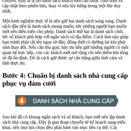
chuyển. Đây là lý do danh sách khách mời cần được chốt sớm và
cập nhật theo phiên bản, thay vì sửa tùy hứng trong một file duy
nhất.
Một kinh nghiệm thực tế là nên giữ hai danh sách song song. Danh
sách đầu tiên là danh sách mong muốn, tức những người bạn muốn
mời nếu điều kiện cho phép. Danh sách thứ hai là danh sách chốt,
tức số khách phù hợp với ngân sách và địa điểm. Cách làm này giúp
bạn tránh phải cắt tên ngay từ đầu, đồng thời có đường lui khi phát
sinh thay đổi. Nếu cần thu gọn, hãy ưu tiên giữ những người có mối
quan hệ trực tiếp, còn các khách mời mở rộng chỉ nên thêm khi tổng
số đã ổn định. Đó là cách giữ được sự cân bằng giữa tình cảm và
tính thực thi.
Bước 4: Chuẩn bị danh sách nhà cung cấp
phục vụ đám cưới
Sau khi đã có khung ngân sách và số khách, bạn mới nên lập danh
sách nhà cung cấp. Đây là giai đoạn chuyển từ kế hoạch sang triển
khai, nên mọi lựa chọn đều phải bám vào mục tiêu cụ thể. Các