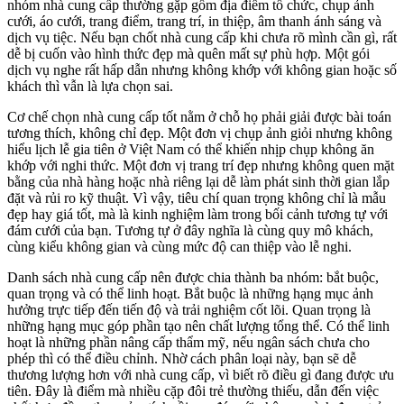
nhóm nhà cung cấp thường gặp gồm địa điểm tổ chức, chụp ảnh
cưới, áo cưới, trang điểm, trang trí, in thiệp, âm thanh ánh sáng và
dịch vụ tiệc. Nếu bạn chốt nhà cung cấp khi chưa rõ mình cần gì, rất
dễ bị cuốn vào hình thức đẹp mà quên mất sự phù hợp. Một gói
dịch vụ nghe rất hấp dẫn nhưng không khớp với không gian hoặc số
khách thì vẫn là lựa chọn sai.
Cơ chế chọn nhà cung cấp tốt nằm ở chỗ họ phải giải được bài toán
tương thích, không chỉ đẹp. Một đơn vị chụp ảnh giỏi nhưng không
hiểu lịch lễ gia tiên ở Việt Nam có thể khiến nhịp chụp không ăn
khớp với nghi thức. Một đơn vị trang trí đẹp nhưng không quen mặt
bằng của nhà hàng hoặc nhà riêng lại dễ làm phát sinh thời gian lắp
đặt và rủi ro kỹ thuật. Vì vậy, tiêu chí quan trọng không chỉ là mẫu
đẹp hay giá tốt, mà là kinh nghiệm làm trong bối cảnh tương tự với
đám cưới của bạn. Tương tự ở đây nghĩa là cùng quy mô khách,
cùng kiểu không gian và cùng mức độ can thiệp vào lễ nghi.
Danh sách nhà cung cấp nên được chia thành ba nhóm: bắt buộc,
quan trọng và có thể linh hoạt. Bắt buộc là những hạng mục ảnh
hưởng trực tiếp đến tiến độ và trải nghiệm cốt lõi. Quan trọng là
những hạng mục góp phần tạo nên chất lượng tổng thể. Có thể linh
hoạt là những phần nâng cấp thẩm mỹ, nếu ngân sách chưa cho
phép thì có thể điều chỉnh. Nhờ cách phân loại này, bạn sẽ dễ
thương lượng hơn với nhà cung cấp, vì biết rõ điều gì đang được ưu
tiên. Đây là điểm mà nhiều cặp đôi trẻ thường thiếu, dẫn đến việc