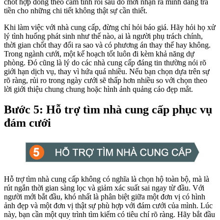
chốt hợp đồng theo cảm tính rồi sau đó mới nhận ra mình đang trả
tiền cho những chi tiết không thật sự cần thiết.
Khi làm việc với nhà cung cấp, đừng chỉ hỏi báo giá. Hãy hỏi họ xử
lý tình huống phát sinh như thế nào, ai là người phụ trách chính,
thời gian chốt thay đổi ra sao và có phương án thay thế hay không.
Trong ngành cưới, một kế hoạch tốt luôn đi kèm khả năng dự
phòng. Đó cũng là lý do các nhà cung cấp đáng tin thường nói rõ
giới hạn dịch vụ, thay vì hứa quá nhiều. Nếu bạn chọn dựa trên sự
rõ ràng, rủi ro trong ngày cưới sẽ thấp hơn nhiều so với chọn theo
lời giới thiệu chung chung hoặc hình ảnh quảng cáo đẹp mắt.
Bước 5: Hỗ trợ tìm nhà cung cấp phục vụ
đám cưới
Hỗ trợ tìm nhà cung cấp không có nghĩa là chọn hộ toàn bộ, mà là
rút ngắn thời gian sàng lọc và giảm xác suất sai ngay từ đầu. Với
người mới bắt đầu, khó nhất là phân biệt giữa một đơn vị có hình
ảnh đẹp và một đơn vị thật sự phù hợp với đám cưới của mình. Lúc
này, bạn cần một quy trình tìm kiếm có tiêu chí rõ ràng. Hãy bắt đầu