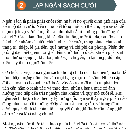
Ngân sách là phần phải chốt sớm nhất vì nó quyết định giới hạn của
toàn bộ đám cưới. Nếu chưa biết tổng mức có thể chi, bạn sẽ rất dễ
chọn dịch vụ vượt tầm, rồi sau đó phải cắt ở những phần đáng lẽ
cần giữ. Cách làm đúng là bắt đầu từ tổng mức tối đa, sau đó chia
thành các nhóm chi tiêu chính như tiệc cưới, trang phục, chụp ảnh,
trang trí, thiệp, lễ gia tiên, quà mừng và chi phí dự phòng. Phần dự
phòng đặc biệt quan trọng vì đám cưới luôn có các khoản phát sinh
nhỏ nhưng cộng lại khá lớn, như vận chuyển, in lại thiệp, đổi phụ
kiện hay thêm người ăn tiệc.
Cơ chế của việc chia ngân sách không chỉ là để "đỡ quên", mà là để
tránh hiện tượng dồn tiền vào một hạng mục quá sớm. Nhiều cặp
đôi chi mạnh cho ảnh cưới hoặc váy áo rồi mới nhận ra phần lớn
tiền cần nằm ở sảnh tiệc và thực đơn, những hạng mục có ảnh
hưởng trực tiếp đến trải nghiệm của khách và quy mô buổi lễ. Khi
ngân sách được chia theo tỷ lệ tương đối, bạn sẽ thấy ngay phần nào
đang phình ra bất thường. Đây là lúc cần cứng rắn, vì trong đám
cưới, quyết định tài chính tốt là quyết định giữ được cân bằng giữa
cảm xúc và khả năng chi trả.
Một nguyên tắc thực tế là luôn phân biệt giữa thứ cần có và thứ nên
có. Thứ cần có là những chi tiết tạo nên cấu trúc của ngày cưới, còn