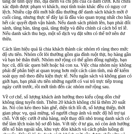
tảng để tính quy mô, địa điểm và chi phí của cả đám cưới. Khi chưa
xác định được phạm vi khách, mọi tính toán khác đều có nguy cơ
lệch. Nhiều cặp đôi mới bắt đầu thường để danh sách khách mời ở
cuối cùng, nhưng thực tế đây lại là đầu vào quan trọng nhất cho hầu
hết các quyết định vận hành. Nếu danh sách phình lên, bạn phải đổi
sảnh, tăng bàn, tăng quà, tăng thiệp và điều chỉnh cả cách bố trí lễ.
Nếu danh sách thu hẹp, một số dịch vụ đặt sớm có thể trở nên dư
thừa.
Cách làm hiệu quả là chia khách thành các nhóm rõ ràng theo mức
độ ưu tiên. Nhóm cốt lõi thường gồm gia đình ruột thịt, họ hàng gần
và bạn bè thân thiết. Nhóm mở rộng có thể gồm đồng nghiệp, bạn
học cũ, đối tác quen biết hoặc bà con xa. Việc chia nhóm này không
phải để phân biệt ai quan trọng hơn một cách cảm tính, mà để kiểm
soát quy mô theo điều kiện thực tế. Nếu ngân sách và không gian có
giới hạn, bạn phải ưu tiên những người có vai trò trực tiếp trong
ngày cưới trước, rồi mới tính đến các nhóm mở rộng sau.
Về cơ chế, số lượng khách ảnh hưởng theo kiểu cộng dồn chứ
không tăng tuyến tính. Thêm 20 khách không chỉ là thêm 20 suất
ăn. Nó còn kéo theo bàn ghế, diện tích lối đi, số lượng thiệp, thời
gian phục vụ, quà mừng, số người chụp ảnh và mức độ hỗ trợ tại
chỗ. Với tiệc cưới ở nhà hàng, một thay đổi nhỏ trong danh sách có
thể làm lệch toàn bộ sơ đồ bàn. Với tiệc ở tư gia, nó còn ảnh hưởng
đến số bàn ngoài sân, khu vực đón khách và cách phân luồng di