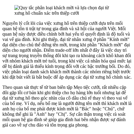
Nguyên lý cốt lõi của việc xưng hô trên thiệp cưới dựa trên mối
quan hệ tôn ti trật tự trong gia đình và xã hội của người Việt. Mối
quan hệ này được điều chỉnh bởi hai yếu tố quyết định là độ tuổi và
vai vế gia đình. Khi ghi thiệp, đại từ nhân xưng ở phần "Kính mời"
đại diện cho chủ thể đứng tên mời, trong khi phần "Khách mời" đại
diện cho người nhận. Điểm trade-off lớn nhất ở đây là việc duy trì
sự trang trọng truyền thống đôi khi tạo ra khoảng cách khô khan đối
với nhóm khách mời trẻ tuổi, trong khi việc cá nhân hóa quá mức lại
dễ bị đánh giá là thiếu kính trọng đối với các bậc trưởng bối. Do đó,
việc phân loại danh sách khách mời thành các nhóm riêng biệt trước
khi đặt bút viết là bắt buộc để áp dụng các đại từ xưng hô chính xác.
Theo quan sát thực tế từ ban biên tập Mẹo tiệc cưới, rất nhiều cặp
đôi gặp lỗi cơ bản khi ghi thiệp cho họ hàng lớn tuổi nhưng lại để
đại từ xưng hô theo góc nhìn của cô dâu chú rể thay vì theo vai vế
của bố mẹ. Ví dụ, nếu bố mẹ là người đứng tên mời thì khách mời là
anh họ của bố mẹ phải được kính mời là "Bác" hoặc "Chú", chứ
không thể ghi là "Anh" hay "Chị". Sự cẩn thận trong việc rà soát
mối quan hệ gia đình sẽ giúp gia đình hai bên nhận được sự đánh
giá cao về sự chu đáo và tôn trọng gia phong.