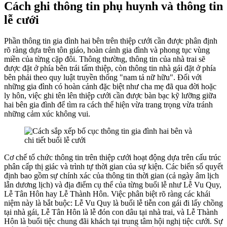
Cách ghi thông tin phụ huynh và thông tin
lễ cưới
Phần thông tin gia đình hai bên trên thiệp cưới cần được phân định
rõ ràng dựa trên tôn giáo, hoàn cảnh gia đình và phong tục vùng
miền của từng cặp đôi. Thông thường, thông tin của nhà trai sẽ
được đặt ở phía bên trái tấm thiệp, còn thông tin nhà gái đặt ở phía
bên phải theo quy luật truyền thống "nam tả nữ hữu". Đối với
những gia đình có hoàn cảnh đặc biệt như cha mẹ đã qua đời hoặc
ly hôn, việc ghi tên lên thiệp cưới cần được bàn bạc kỹ lưỡng giữa
hai bên gia đình để tìm ra cách thể hiện vừa trang trọng vừa tránh
những cảm xúc không vui.
Cơ chế tổ chức thông tin trên thiệp cưới hoạt động dựa trên cấu trúc
phân cấp thị giác và trình tự thời gian của sự kiện. Các biến số quyết
định bao gồm sự chính xác của thông tin thời gian (cả ngày âm lịch
lẫn dương lịch) và địa điểm cụ thể của từng buổi lễ như Lễ Vu Quy,
Lễ Tân Hôn hay Lễ Thành Hôn. Việc phân biệt rõ ràng các khái
niệm này là bắt buộc: Lễ Vu Quy là buổi lễ tiễn con gái đi lấy chồng
tại nhà gái, Lễ Tân Hôn là lễ đón con dâu tại nhà trai, và Lễ Thành
Hôn là buổi tiệc chung đãi khách tại trung tâm hội nghị tiệc cưới. Sự