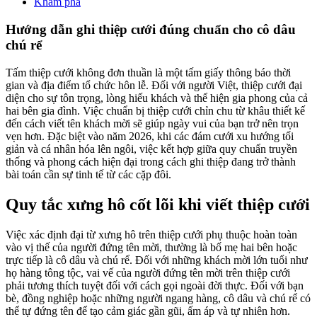
Khám phá
Hướng dẫn ghi thiệp cưới đúng chuẩn cho cô dâu
chú rể
Tấm thiệp cưới không đơn thuần là một tấm giấy thông báo thời
gian và địa điểm tổ chức hôn lễ. Đối với người Việt, thiệp cưới đại
diện cho sự tôn trọng, lòng hiếu khách và thể hiện gia phong của cả
hai bên gia đình. Việc chuẩn bị thiệp cưới chỉn chu từ khâu thiết kế
đến cách viết tên khách mời sẽ giúp ngày vui của bạn trở nên trọn
vẹn hơn. Đặc biệt vào năm 2026, khi các đám cưới xu hướng tối
giản và cá nhân hóa lên ngôi, việc kết hợp giữa quy chuẩn truyền
thống và phong cách hiện đại trong cách ghi thiệp đang trở thành
bài toán cần sự tinh tế từ các cặp đôi.
Quy tắc xưng hô cốt lõi khi viết thiệp cưới
Việc xác định đại từ xưng hô trên thiệp cưới phụ thuộc hoàn toàn
vào vị thế của người đứng tên mời, thường là bố mẹ hai bên hoặc
trực tiếp là cô dâu và chú rể. Đối với những khách mời lớn tuổi như
họ hàng tông tộc, vai vế của người đứng tên mời trên thiệp cưới
phải tương thích tuyệt đối với cách gọi ngoài đời thực. Đối với bạn
bè, đồng nghiệp hoặc những người ngang hàng, cô dâu và chú rể có
thể tự đứng tên để tạo cảm giác gần gũi, ấm áp và tự nhiên hơn.