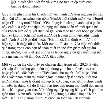
Quy trình ghi thông tin khách mời vận hành dựa trên nguyên tắc xác
định đại từ nhân xưng kép gồm "Người mời (Kính mời)" và "Người
nhận (Thương mời / Mời)". Yếu tố quyết định sự thành bại ở phần
này chính là việc xác định rõ trạng thái hôn nhân và mối quan hệ
của khách mời để quyết định có ghi kèm theo bạn đời hoặc gia đình
họ hay không. Khi mời một người đã lập gia đình, việc ghi "Kính
mời: Anh A và Bạn đời" hoặc "Kính mời: Gia đình Anh A" thể
hiện sự lịch thiệp tối thiểu. Một trade-off cần lưu ý là việc viết thiệp
quá trang trọng cho bạn bè thân thiết có thể làm giảm bớt sự ấm
cúng, nhưng việc viết quá suồng sã lại có nguy cơ gây mất lòng nếu
cha mẹ của họ vô tình đọc được tấm thiệp.
Một ví dụ cụ thể cho thấy sự chuyển dịch trong năm 2026 là việc
các cặp đôi thường ghi thêm một dòng ghi chú nhỏ về dresscode
hoặc yêu cầu đặc biệt như "Tiệc dành cho người lớn" hoặc "Vui
lòng xác nhận tham dự trước ngày..." trực tiếp lên thiệp. Đối với
những khách mời là đồng nghiệp tại cơ quan, việc ghi rõ chức danh
chỉ nên áp dụng khi đó là cấp trên trực tiếp trong một buổi tiệc mang
tính chất ngoại giao cao. Với đồng nghiệp ngang hàng, cách ghi đơn
giản như "Kính mời: Anh/Chị [Tên] cùng gia đình" hoặc "Kính
mời: Bạn [Tên]" luôn là sự lựa chọn an toàn và lịch sự nhất.