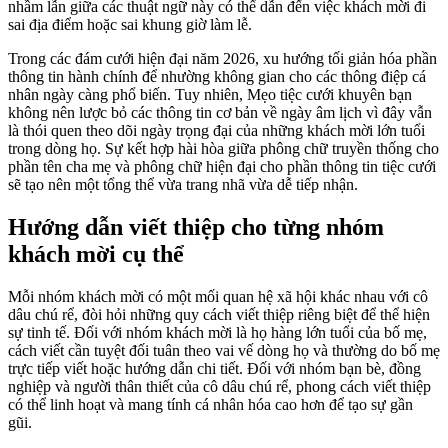
nhầm lẫn giữa các thuật ngữ này có thể dẫn đến việc khách mời đi
sai địa điểm hoặc sai khung giờ làm lễ.
Trong các đám cưới hiện đại năm 2026, xu hướng tối giản hóa phần
thông tin hành chính để nhường không gian cho các thông điệp cá
nhân ngày càng phổ biến. Tuy nhiên, Mẹo tiệc cưới khuyên bạn
không nên lược bỏ các thông tin cơ bản về ngày âm lịch vì đây vẫn
là thói quen theo dõi ngày trọng đại của những khách mời lớn tuổi
trong dòng họ. Sự kết hợp hài hòa giữa phông chữ truyền thống cho
phần tên cha mẹ và phông chữ hiện đại cho phần thông tin tiệc cưới
sẽ tạo nên một tổng thể vừa trang nhã vừa dễ tiếp nhận.
Hướng dẫn viết thiệp cho từng nhóm
khách mời cụ thể
Mỗi nhóm khách mời có một mối quan hệ xã hội khác nhau với cô
dâu chú rể, đòi hỏi những quy cách viết thiệp riêng biệt để thể hiện
sự tinh tế. Đối với nhóm khách mời là họ hàng lớn tuổi của bố mẹ,
cách viết cần tuyệt đối tuân theo vai vế dòng họ và thường do bố mẹ
trực tiếp viết hoặc hướng dẫn chi tiết. Đối với nhóm bạn bè, đồng
nghiệp và người thân thiết của cô dâu chú rể, phong cách viết thiệp
có thể linh hoạt và mang tính cá nhân hóa cao hơn để tạo sự gần
gũi.