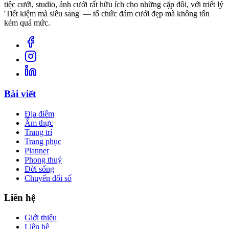
tiệc cưới, studio, ảnh cưới rất hữu ích cho những cặp đôi, với triết lý
'Tiết kiệm mà siêu sang' — tổ chức đám cưới đẹp mà không tốn
kém quá mức.
Bài viết
Địa điểm
Ẩm thực
Trang trí
Trang phục
Planner
Phong thuỷ
Đời sống
Chuyển đổi số
Liên hệ
Giới thiệu
Liên hệ