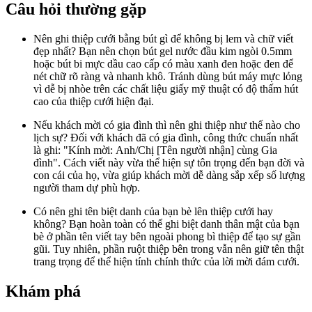
Câu hỏi thường gặp
Nên ghi thiệp cưới bằng bút gì để không bị lem và chữ viết
đẹp nhất? Bạn nên chọn bút gel nước đầu kim ngòi 0.5mm
hoặc bút bi mực dầu cao cấp có màu xanh đen hoặc đen để
nét chữ rõ ràng và nhanh khô. Tránh dùng bút máy mực lỏng
vì dễ bị nhòe trên các chất liệu giấy mỹ thuật có độ thấm hút
cao của thiệp cưới hiện đại.
Nếu khách mời có gia đình thì nên ghi thiệp như thế nào cho
lịch sự? Đối với khách đã có gia đình, công thức chuẩn nhất
là ghi: "Kính mời: Anh/Chị [Tên người nhận] cùng Gia
đình". Cách viết này vừa thể hiện sự tôn trọng đến bạn đời và
con cái của họ, vừa giúp khách mời dễ dàng sắp xếp số lượng
người tham dự phù hợp.
Có nên ghi tên biệt danh của bạn bè lên thiệp cưới hay
không? Bạn hoàn toàn có thể ghi biệt danh thân mật của bạn
bè ở phần tên viết tay bên ngoài phong bì thiệp để tạo sự gần
gũi. Tuy nhiên, phần ruột thiệp bên trong vẫn nên giữ tên thật
trang trọng để thể hiện tính chính thức của lời mời đám cưới.
Khám phá