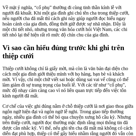
Về mặt ý nghĩa, “cố phụ” thường đi cùng tinh thần kính lễ với
người đã khuất. Khi một gia đình ghi chú tên cha trong thiệp cưới,
nếu người cha đã mất thì cách ghi này giúp người đọc hiểu ngay
hoàn cảnh của gia đình, đồng thời giữ được sự nhã nhặn. Đây là
một chi tiết nhỏ, nhưng trong văn hóa cưới hỏi Việt Nam, các chi
tiết nhỏ lại thể hiện rất rõ mức độ chỉn chu của gia đình.
Vì sao cần hiểu đúng trước khi ghi trên
thiệp cưới
Thiệp cưới không chỉ là giấy mời, mà còn là văn bản đại diện cho
cách một gia đình giới thiệu mình với họ hàng, bạn bè và khách
mời. Vì vậy, chỉ một chữ viết sai hoặc dùng sai vai vế cũng có thể
làm giảm đi sự trang trọng của buổi lễ. Với các từ như “cố phụ”,
mức độ nhạy cảm càng cao vì nó liên quan trực tiếp đến việc tôn
kính người đã mất.
Cơ chế của việc ghi đúng nằm ở chỗ thiệp cưới là nơi giao thoa giữa
ngôn ngữ hiện đại và ngôn ngữ lễ nghi. Trong giao tiếp thường
ngày, nhiều gia đình có thể bỏ qua chuyện xưng hô cầu kỳ. Nhưng
trên thiệp cưới, người đọc thường mặc định rằng mọi thông tin đã
được cân nhắc kỹ. Vì thế, nếu ghi tên cha đã mất mà không có cách
diễn đạt phù hợp, thiệp có thể gây hiểu nhầm rằng người đó vẫn còn