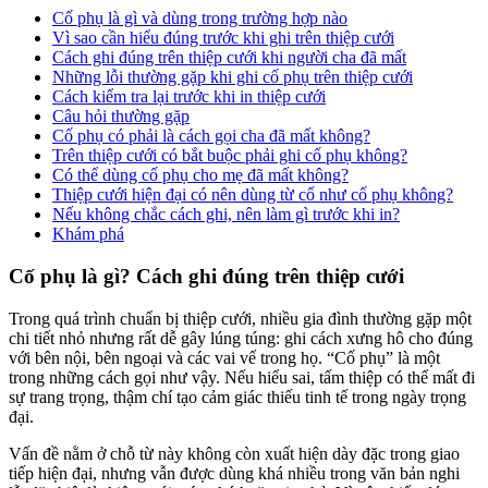
Cố phụ là gì và dùng trong trường hợp nào
Vì sao cần hiểu đúng trước khi ghi trên thiệp cưới
Cách ghi đúng trên thiệp cưới khi người cha đã mất
Những lỗi thường gặp khi ghi cố phụ trên thiệp cưới
Cách kiểm tra lại trước khi in thiệp cưới
Câu hỏi thường gặp
Cố phụ có phải là cách gọi cha đã mất không?
Trên thiệp cưới có bắt buộc phải ghi cố phụ không?
Có thể dùng cố phụ cho mẹ đã mất không?
Thiệp cưới hiện đại có nên dùng từ cổ như cố phụ không?
Nếu không chắc cách ghi, nên làm gì trước khi in?
Khám phá
Cố phụ là gì? Cách ghi đúng trên thiệp cưới
Trong quá trình chuẩn bị thiệp cưới, nhiều gia đình thường gặp một
chi tiết nhỏ nhưng rất dễ gây lúng túng: ghi cách xưng hô cho đúng
với bên nội, bên ngoại và các vai vế trong họ. “Cố phụ” là một
trong những cách gọi như vậy. Nếu hiểu sai, tấm thiệp có thể mất đi
sự trang trọng, thậm chí tạo cảm giác thiếu tinh tế trong ngày trọng
đại.
Vấn đề nằm ở chỗ từ này không còn xuất hiện dày đặc trong giao
tiếp hiện đại, nhưng vẫn được dùng khá nhiều trong văn bản nghi