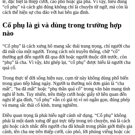
lễ, đặc biệt là thiệp cưới, cáo phó hoặc gia phả. Vì vậy, hiểu đúng
“cố phụ” và cách ghi đúng không chỉ là chuyện từ ngữ, mà còn là
cách thể hiện sự chu đáo với hai bên gia đình.
Cố phụ là gì và dùng trong trường hợp
nào
“Cố phụ” là cách xưng hô mang sắc thái trang trọng, chỉ người cha
đã mất của một người. Trong cách nói truyền thống, chữ “cố”
thường gợi đến người đã qua đời hoặc người thuộc đời trước, còn
“phụ” là cha. Vì vậy, khi ghép lại, “cố phụ” được hiểu là người cha
quá cố.
Trong thực tế đời sống hiện nay, cụm từ này không dùng phổ biến
trong giao tiếp hằng ngày. Người ta thường nói đơn giản là “cha
mất”, “ba đã mất” hoặc “phụ thân quá cố” trong văn bản mang tính
nghi lễ hơn. Tuy nhiên, trên thiệp cưới hoặc giấy tờ liên quan đến
nghi lễ gia đình, “cố phụ” vẫn có giá trị vì nó ngắn gọn, đúng phép
và mang sắc thái cổ kính, trang nghiêm.
Điều quan trọng là phải hiểu ngữ cảnh sử dụng. “Cố phụ” không
phải là một danh xưng để gọi trực tiếp trong trò chuyện, mà là cách
ghi hoặc cách nhắc đến người cha đã khuất trong phần giới thiệu gia
cảnh, tên cha mẹ trên thiệp cưới, cáo phó, lời phúng viếng hoặc các