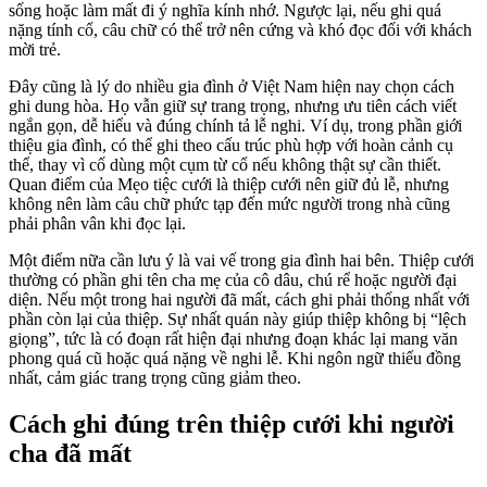
sống hoặc làm mất đi ý nghĩa kính nhớ. Ngược lại, nếu ghi quá
nặng tính cổ, câu chữ có thể trở nên cứng và khó đọc đối với khách
mời trẻ.
Đây cũng là lý do nhiều gia đình ở Việt Nam hiện nay chọn cách
ghi dung hòa. Họ vẫn giữ sự trang trọng, nhưng ưu tiên cách viết
ngắn gọn, dễ hiểu và đúng chính tả lễ nghi. Ví dụ, trong phần giới
thiệu gia đình, có thể ghi theo cấu trúc phù hợp với hoàn cảnh cụ
thể, thay vì cố dùng một cụm từ cổ nếu không thật sự cần thiết.
Quan điểm của Mẹo tiệc cưới là thiệp cưới nên giữ đủ lễ, nhưng
không nên làm câu chữ phức tạp đến mức người trong nhà cũng
phải phân vân khi đọc lại.
Một điểm nữa cần lưu ý là vai vế trong gia đình hai bên. Thiệp cưới
thường có phần ghi tên cha mẹ của cô dâu, chú rể hoặc người đại
diện. Nếu một trong hai người đã mất, cách ghi phải thống nhất với
phần còn lại của thiệp. Sự nhất quán này giúp thiệp không bị “lệch
giọng”, tức là có đoạn rất hiện đại nhưng đoạn khác lại mang văn
phong quá cũ hoặc quá nặng về nghi lễ. Khi ngôn ngữ thiếu đồng
nhất, cảm giác trang trọng cũng giảm theo.
Cách ghi đúng trên thiệp cưới khi người
cha đã mất