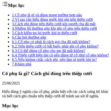
Mục lục
1.
Cố phụ là gì và dùng trong trường hợp nào
2.
Vì sao cần hiểu đúng trước khi ghi trên thiệp cưới
3.
Cách ghi đúng trên thiệp cưới khi người cha đã mất
4.
Những lỗi thường gặp khi ghi cố phụ trên thiệp cưới
5.
Cách kiểm tra lại trước khi in thiệp cưới
6.
Câu hỏi thường gặp
6.1.
Cố phụ có phải là cách gọi cha đã mất không?
6.2.
Trên thiệp cưới có bắt buộc phải ghi cố phụ không?
6.3.
Có thể dùng cố phụ cho mẹ đã mất không?
6.4.
Thiệp cưới hiện đại có nên dùng từ cổ như cố phụ không?
6.5.
Nếu không chắc cách ghi, nên làm gì trước khi in?
7.
Khám phá
Cố phụ là gì? Cách ghi đúng trên thiệp cưới
25/06/2025
Hiểu đúng ý nghĩa của cố phụ, phân biệt với các cách xưng hô khác
và biết cách ghi chuẩn trên thiệp cưới để tránh sai sót lễ nghĩa.
Mục lục