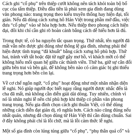
Cách ghi “cố phụ” trên thiệp cưới không nên tách khỏi toàn bộ bố
cục của tấm thiệp. Điều đầu tiên là phải xem gia đình đang dùng
văn phong nào: trang trọng theo kiểu truyền thống hay hiện đại, tối
giản. Nếu đã dùng cách xưng hô Hán Việt trong phần mở đầu, việc
đưa “cố phụ” vào sẽ hòa hợp hơn. Nếu thiệp theo phong cách hiện
đại, đôi khi chỉ cần ghi rõ hoàn cảnh bằng cách dễ hiểu hơn là đủ.
Trong thực tế, có ba nguyên tắc quan trọng. Thứ nhất, tên người đã
mất vẫn nên được ghi đúng như thông lệ gia đình, nhưng phải thể
hiện được tình trạng “đã khuất” bằng cách xưng hô phù hợp. Thứ
hai, tránh viết tắt hoặc đặt từ ngữ gây mơ hồ, vì khách mời có thể
không hiểu mối quan hệ giữa các thành viên. Thứ ba, giữ sự cân đối
giữa bên trai và bên gái, để không bên nào có cảm giác bị ghi thiếu
trang trọng hơn bên còn lại.
Về cơ chế ngôn ngữ, “cố phụ” hoạt động như một nhãn nhận diện
lễ nghi. Nó giúp người đọc biết ngay rằng người được nhắc đến là
cha đã mất, mà không cần diễn giải dài dòng. Tuy nhiên, chính vì
nó là nhãn nghi lễ nên chỉ phù hợp khi thiệp có phần văn phong
trang trọng. Nếu gia đình chọn cách ghi thuần Việt, có thể dùng
những cách diễn đạt giản dị, rõ nghĩa hơn. Cách nào cũng đúng nếu
nhất quán, nhưng đã chọn dùng từ Hán Việt thì cần dùng chuẩn. Sai
ở đây không phải chỉ là lỗi chữ, mà là lỗi cảm thức lễ nghi.
Một số gia đình còn lúng túng giữa “cố phụ”, “phụ thân quá cố” và