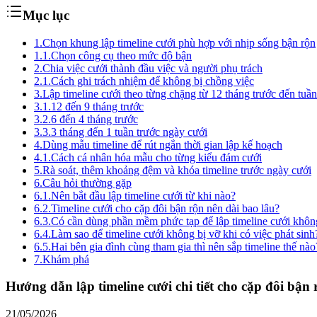
Mục lục
1.
Chọn khung lập timeline cưới phù hợp với nhịp sống bận rộn
1.1.
Chọn công cụ theo mức độ bận
2.
Chia việc cưới thành đầu việc và người phụ trách
2.1.
Cách ghi trách nhiệm để không bị chồng việc
3.
Lập timeline cưới theo từng chặng từ 12 tháng trước đến tuần
3.1.
12 đến 9 tháng trước
3.2.
6 đến 4 tháng trước
3.3.
3 tháng đến 1 tuần trước ngày cưới
4.
Dùng mẫu timeline để rút ngắn thời gian lập kế hoạch
4.1.
Cách cá nhân hóa mẫu cho từng kiểu đám cưới
5.
Rà soát, thêm khoảng đệm và khóa timeline trước ngày cưới
6.
Câu hỏi thường gặp
6.1.
Nên bắt đầu lập timeline cưới từ khi nào?
6.2.
Timeline cưới cho cặp đôi bận rộn nên dài bao lâu?
6.3.
Có cần dùng phần mềm phức tạp để lập timeline cưới khôn
6.4.
Làm sao để timeline cưới không bị vỡ khi có việc phát sinh
6.5.
Hai bên gia đình cùng tham gia thì nên sắp timeline thế nào
7.
Khám phá
Hướng dẫn lập timeline cưới chi tiết cho cặp đôi bận 
21/05/2026