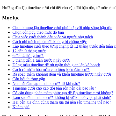
Hướng dẫn lập timeline cưới chi tiết cho cặp đôi bận rộn, từ mốc chu
Mục lục
Chọn khung lập timeline cưới phù hợp với nhịp sống bận rộn
Chọn công cụ theo mức độ bận
Chia việc cưới thành đầu việc và người phụ trách
Cách ghi trách nhiệm để không bị chồng việc
Lập timeline cưới theo từng chặng từ 12 tháng trước đến tuần c
12 đến 9 tháng trước
6 đến 4 tháng trước
3 tháng đến 1 tuần trước ngày cưới
Dùng mẫu timeline để rút ngắn thời gian lập kế hoạch
Cách cá nhân hóa mẫu cho từng kiểu đám cưới
Rà soát, thêm khoảng đệm và khóa timeline trước ngày cưới
Câu hỏi thường gặp
Nên bắt đầu lập timeline cưới từ khi nào?
Timeline cưới cho cặp đôi bận rộn nên dài bao lâu?
Có cần dùng phần mềm phức tạp để lập timeline cưới không?
Làm sao để timeline cưới không bị vỡ khi có việc phát sinh?
Hai bên gia đình cùng tham gia thì nên sắp timeline thế nào?
Khám phá