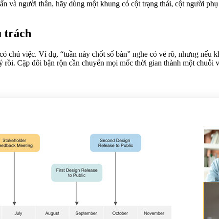
n ấn và người thân, hãy dùng một khung có cột trạng thái, cột người p
ụ trách
có chủ việc. Ví dụ, “tuần này chốt số bàn” nghe có vẻ rõ, nhưng nếu kh
 lý rồi. Cặp đôi bận rộn cần chuyển mọi mốc thời gian thành một chuỗi v