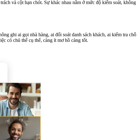
hụ trách và cột hạn chót. Sự khác nhau nằm ở mức độ kiểm soát, không
ông ghi ai gọi nhà hàng, ai đối soát danh sách khách, ai kiểm tra chỗ
iệc có chủ thể cụ thể, càng ít mơ hồ càng tốt.