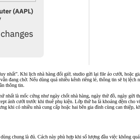
duy nhất”. Khi lịch nhà hàng đổi giờ, studio gửi lại file áo cưới, hoặc 
vẫn đang chờ. Nếu dùng quá nhiều kênh riêng lẻ, thông tin sẽ bị lệch n
ần thông tin.
thứ nhất là mốc cứng như ngày chốt nhà hàng, ngày thử đồ, ngày gửi th
ncept ảnh cưới trước khi thuê phụ kiện. Lớp thứ ba là khoảng đệm cho v
ng khi có nhiều nhà cung cấp hoặc hai bên gia đình cùng can thiệp, khu
ch dùng chung là đủ. Cách này phù hợp khi số lượng đầu việc không quá