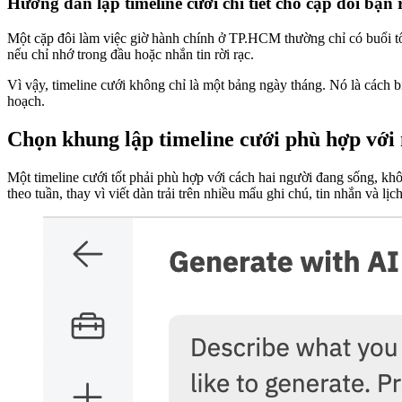
Hướng dẫn lập timeline cưới chi tiết cho cặp đôi bận 
Một cặp đôi làm việc giờ hành chính ở TP.HCM thường chỉ có buổi tối 
nếu chỉ nhớ trong đầu hoặc nhắn tin rời rạc.
Vì vậy, timeline cưới không chỉ là một bảng ngày tháng. Nó là cách 
hoạch.
Chọn khung lập timeline cưới phù hợp với 
Một timeline cưới tốt phải phù hợp với cách hai người đang sống, khô
theo tuần, thay vì viết dàn trải trên nhiều mẩu ghi chú, tin nhắn và 