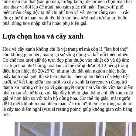
tone màu nội thất (sàn gỗ nâu, tường kem), decor nên chọn màu hài
hòa thay vì đối lập để tránh tạo cảm giác rối mắt. Trade-off phổ
biến: màu càng độc lạ thì chi phí hoa và vải decor càng cao — các
tông như tím than, xanh rêu khó tìm hoa tươi màu tương tự, buộc
phải dùng hoa nhập khẩu hoặc phụ kiện giả.
Lựa chọn hoa và cây xanh
Hoa và cây xanh không chỉ là vật trang trí mà còn là "làn hơi thở"
cho không gian tiệc, mang lại sự sống động và kết nối thiên nhiên.
Cơ chế hoa tươi giữ độ tươi đẹp phụ thuộc vào nhiệt độ và độ ẩm:
các loại hoa như hồng, hoa lan có thể đứng được 8-12 tiếng trong
điều kiện nhiệt độ 20-25°C, nhưng khi đặt gần nguồn nhiệt hoặc
máy lạnh quá lạnh thì sẽ héo nhanh. Theo quan điểm của Mẹo tiệc
cưới, sự kết hợp giữa hoa tươi và cây xanh lá (greenery) đang trở
thành xu hướng chủ đạo vì giải quyết được hai vấn đề: vừa tạo điểm
nhấn màu sắc từ hoa, vừa lấp đầy không gian bằng chi tiết xanh mát
giá rẻ hơn hẳn so với toàn bộ dùng hoa. Cơ chế thị giác: mắt người
dễ bị mệt khi nhìn quá nhiều màu sắc rực rỡ, thêm các tông xanh từ
lá cây tạo điểm nghỉ (visual resting point) giúp không gian cân bằng
hơn.