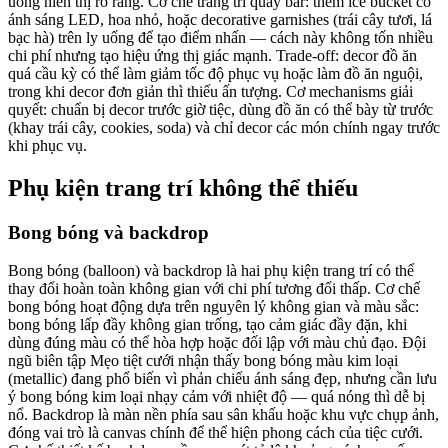
uống hiển thị rõ ràng. Cơ chế trang trí quầy bar: thêm ice bucket có
ánh sáng LED, hoa nhỏ, hoặc decorative garnishes (trái cây tươi, lá
bạc hà) trên ly uống để tạo điểm nhấn — cách này không tốn nhiều
chi phí nhưng tạo hiệu ứng thị giác mạnh. Trade-off: decor đồ ăn
quá cầu kỳ có thể làm giảm tốc độ phục vụ hoặc làm đồ ăn nguội,
trong khi decor đơn giản thì thiếu ấn tượng. Cơ mechanisms giải
quyết: chuẩn bị decor trước giờ tiệc, dùng đồ ăn có thể bày từ trước
(khay trái cây, cookies, soda) và chỉ decor các món chính ngay trước
khi phục vụ.
Phụ kiện trang trí không thể thiếu
Bong bóng và backdrop
Bong bóng (balloon) và backdrop là hai phụ kiện trang trí có thể
thay đổi hoàn toàn không gian với chi phí tương đối thấp. Cơ chế
bong bóng hoạt động dựa trên nguyên lý không gian và màu sắc:
bong bóng lấp đầy không gian trống, tạo cảm giác đầy đặn, khi
dùng đúng màu có thể hòa hợp hoặc đối lập với màu chủ đạo. Đội
ngũ biên tập Mẹo tiệt cưới nhận thấy bong bóng màu kim loại
(metallic) đang phổ biến vì phản chiếu ánh sáng đẹp, nhưng cần lưu
ý bong bóng kim loại nhạy cảm với nhiệt độ — quá nóng thì dễ bị
nổ. Backdrop là màn nền phía sau sân khấu hoặc khu vực chụp ảnh,
đóng vai trò là canvas chính để thể hiện phong cách của tiệc cưới.