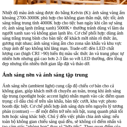
Nhiệt độ màu ánh sáng được đo bằng Kelvin (K): ánh sáng vàng ấm
khoảng 2700-3000K phù hợp cho không gian thân mật, tiệc tối; ánh
sáng trắng trung tính 4000K hợp cho tiệc ban ngày khi cần sự sáng
rõ; ánh sáng lạnh (trắng xanh) 5000K+ thường tránh dùng vì làm da
người xanh xao và không gian lạnh lẽo. Cơ chế phối hợp: dùng ánh
sáng trắng trung bình cho bàn tiệc để khách mời nhìn rõ thức ăn,
gương mặt nhau; ánh sáng vàng ấm cho zona sân khấu và khu vực
chụp ảnh để tạo không khí lãng mạn. Trade-off: đèn LED chất
lượng cao (high CRI >90) hiển thị màu sắc thức ăn và trang phục tự
nhiên hơn nhưng giá cao hơn 2-3 lần so với LED thường, đèn lồng
đẹp nhưng tốn nhiều thời gian lắp đặt và tháo dỡ.
Ánh sáng nền và ánh sáng tập trung
Ánh sáng nền (ambient light) cung cấp độ chiếu cơ bản cho cả
không gian, giúp khách mời di chuyển an toàn, trong khi ánh sáng
tập trung (spotlight hoặc accent light) nhấn mạnh vào các điểm quan
trọng: cô dâu chú rể trên sân khấu, bàn tiệc cưới, khu vực photo
booth đặc biệt. Cơ chế phối hợp ánh sáng dựa trên nguyên lý tương
phản (contrast) — để một điểm trở nên nổi bật, xung quanh phải tối
hơn hoặc sáng khác biệt. Chú ý đến việc phân chia ánh sáng: nếu
toàn bộ không gian chiếu sáng quá đều, sẽ không có điểm nhấn và
tạo cảm giác "phòng họp" thay vì "bữa tiệc". Theo quan điểm của