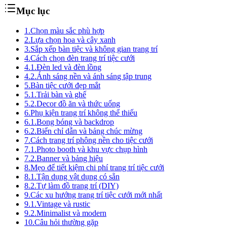
Mục lục
1.
Chọn màu sắc phù hợp
2.
Lựa chọn hoa và cây xanh
3.
Sắp xếp bàn tiệc và không gian trang trí
4.
Cách chọn đèn trang trí tiệc cưới
4.1.
Đèn led và đèn lồng
4.2.
Ánh sáng nền và ánh sáng tập trung
5.
Bàn tiệc cưới đẹp mắt
5.1.
Trải bàn và ghế
5.2.
Decor đồ ăn và thức uống
6.
Phụ kiện trang trí không thể thiếu
6.1.
Bong bóng và backdrop
6.2.
Biển chỉ dẫn và bảng chúc mừng
7.
Cách trang trí phông nền cho tiệc cưới
7.1.
Photo booth và khu vực chụp hình
7.2.
Banner và bảng hiệu
8.
Mẹo để tiết kiệm chi phí trang trí tiệc cưới
8.1.
Tận dụng vật dụng có sẵn
8.2.
Tự làm đồ trang trí (DIY)
9.
Các xu hướng trang trí tiệc cưới mới nhất
9.1.
Vintage và rustic
9.2.
Minimalist và modern
10.
Câu hỏi thường gặp