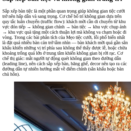
Sắp xếp bàn tiệc là một phần quan trọng giúp không gian tiệc cưới
trở nên hấp dẫn và sang trọng. Cơ chế bố trí không gian dựa trên
quy tắc luân chuyển (traffic flow): khách mời cần di chuyển từ khu
vực đón tiếp → không gian chính → bàn tiệc → khu vực chụp ảnh
→ khu vực quà tặng một cách thuận lợi mà không va chạm hoặc đi
vòng. Trong các bài phân tích của Mẹo tiệc cưới, lỗi phổ biến nhất
là đặt quá nhiều bàn cản trở tầm nhìn — bàn khách mời quá gần sân
khấu khiến những vị trí phía sau không thể thấy được lễ, hoặc chừa
khoảng trống quá lớn ở trung tâm khiến không gian bị rời rạc. Cơ
chế thị giác: mắt người tự động quét không gian theo đường dẫn
(leading line), nên cách sắp xếp bàn, băng ghế, decor nên tạo ra các
đường dẫn tự nhiên hướng mắt về điểm chính (sân khấu hoặc bàn
chủ hôn).