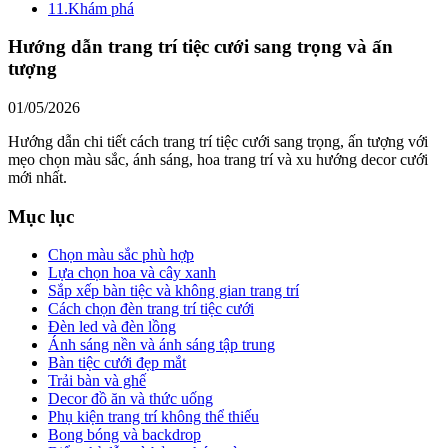
11.
Khám phá
Hướng dẫn trang trí tiệc cưới sang trọng và ấn
tượng
01/05/2026
Hướng dẫn chi tiết cách trang trí tiệc cưới sang trọng, ấn tượng với
mẹo chọn màu sắc, ánh sáng, hoa trang trí và xu hướng decor cưới
mới nhất.
Mục lục
Chọn màu sắc phù hợp
Lựa chọn hoa và cây xanh
Sắp xếp bàn tiệc và không gian trang trí
Cách chọn đèn trang trí tiệc cưới
Đèn led và đèn lồng
Ánh sáng nền và ánh sáng tập trung
Bàn tiệc cưới đẹp mắt
Trải bàn và ghế
Decor đồ ăn và thức uống
Phụ kiện trang trí không thể thiếu
Bong bóng và backdrop