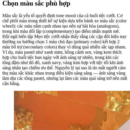
Chọn màu sắc phù hợp
Màu sắc là yếu tố quyết định tone mood của cả buổi tiệc cưới. Cơ
chế phối màu trong thiết kế sự kiện dựa trên bánh xe màu sắc (color
wheel): các màu nằm cạnh nhau tạo nên sự hài hòa (analogous),
trong khi màu đối lập (complementary) tạo điểm nhấn mạnh mẽ.
Đội ngũ biên tập Mẹo tiệc cưới nhận thấy rằng các cặp đôi hiện nay
thường xu hướng chọn 1 màu chủ đạo (primary color) kết hợp 2
màu bổ trợ (secondary colors) thay vì dùng quá nhiều sắc tạp nham.
Ví dụ, màu pastel như xanh mint, hồng cánh sen, vàng kem thích
hợp cho buổi tiệc ban ngày với ánh sáng tự nhiên, trong khi các
tông đậm như đỏ đô, xanh navy, vàng kim hợp với tiệc tối khi ánh
sáng nhân tạo chiếm ưu thế. Nguyên lý tại sao là do mắt người cảm
thụ màu sắc khác nhau trong điều kiện sáng sáng — ánh sáng vàng
làm dịu các tông pastel, nhưng lại làm các màu quá sáng trở nên mất
cân bằng.