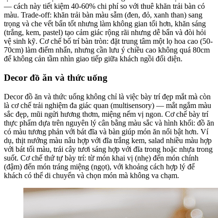
— cách này tiết kiệm 40-60% chi phí so với thuê khăn trải bàn có
màu. Trade-off: khăn trải bàn màu sẫm (đen, đỏ, xanh than) sang
trọng và che vết bẩn tốt nhưng làm không gian tối hơn, khăn sáng
(trắng, kem, pastel) tạo cảm giác rộng rãi nhưng dễ bẩn và đòi hỏi
vệ sinh kỹ. Cơ chế bố trí bàn tròn: đặt trung tâm một lọ hoa cao (50-
70cm) làm điểm nhấn, nhưng cần lưu ý chiều cao không quá 80cm
để không cản tầm nhìn giao tiếp giữa khách ngồi đối diện.
Decor đồ ăn và thức uống
Decor đồ ăn và thức uống không chỉ là việc bày trí đẹp mắt mà còn
là cơ chế trải nghiệm đa giác quan (multisensory) — mắt ngắm màu
sắc đẹp, mũi ngửi hương thơm, miệng nếm vị ngon. Cơ chế bày trí
thực phẩm dựa trên nguyên lý cân bằng màu sắc và hình khối: đồ ăn
có màu tương phản với bát đĩa và bàn giúp món ăn nổi bật hơn. Ví
dụ, thịt nướng màu nâu hợp với đĩa trắng kem, salad nhiều màu hợp
với bát tối màu, trái cây tươi sáng hợp với đĩa trong hoặc nhựa trong
suốt. Cơ chế thứ tự bày trí: từ món khai vị (nhẹ) đến món chính
(đậm) đến món tráng miệng (ngọt), với khoảng cách hợp lý để
khách có thể di chuyển và chọn món mà không va chạm.