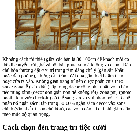
Khoảng cách tối thiểu giữa các bàn là 80-100cm để khách mời có
thể di chuyển, rút ghế và bồi bàn phục vụ mà không va chạm. Bàn
chủ hôn thường đặt ở vị trí trung tâm-đáng chú ý (gần sân khấu
hoặc đầu phòng), nhưng cần tránh đặt quá gần thiết bị âm thanh
hoặc cửa ra vào. Không gian trang trí nên được phân chia theo
zona: zona lễ (sân khấu) tập trung decor công phu nhất, zona bàn
tiệc trung bình (decor đơn giản hơn để không rối), zona phụ (photo
booth, khu vực check-in) có thể sáng tạo và vui nhộn hơn. Cơ chế
phân bổ ngân sách: tập trung 50-60% ngân sách decor vào zona
chính (sân khấu + bàn chủ hôn), các zona còn lại chi phí giảm dần
theo mức độ quan trọng.
Cách chọn đèn trang trí tiệc cưới