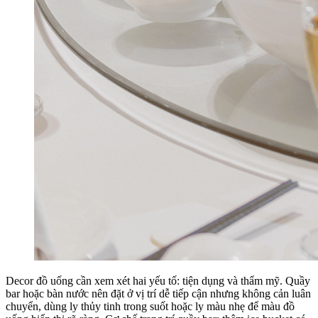
Decor đồ uống cần xem xét hai yếu tố: tiện dụng và thẩm mỹ. Quầy
bar hoặc bàn nước nên đặt ở vị trí dễ tiếp cận nhưng không cản luân
chuyển, dùng ly thủy tinh trong suốt hoặc ly màu nhẹ để màu đồ