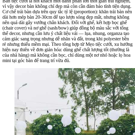
Bàn tiệc cưới là nơi khách mời dành phần lớn thời gian trải nghiệm,
vì vậy decor bàn không chỉ đẹp mà còn cần đảm bảo tính tiện dụng.
Cơ chế trải bàn dựa trên quy tắc tỷ lệ (proportion): khăn trải bàn nên
dài hơn mép bàn 20-30cm để tạo lượn sóng đẹp mắt, nhưng không
nên quá dài gây vướng chân khách. Đối với ghế, kết hợp bọc ghế
(chair cover) và nơ ghế (sash/bow) giúp đồng bộ màu sắc với tổng
thể decor, nhưng cần lưu ý chất liệu vải — lụa, nhung, organza tạo
cảm giác sang trọng nhưng dễ nhăn và đắt, trong khi polyester bền
rẻ nhưng thiếu mềm mại. Theo tổng hợp từ Mẹo tiệc cưới, xu hướng
hiện nay thiên về đơn giản hóa: dùng ghế chất lượng tốt (thường là
của nhà hàng) mà không cần bọc, chỉ dùng một nơ nhỏ hoặc lọ hoa
mini tại góc bàn để trang trí vừa đủ.