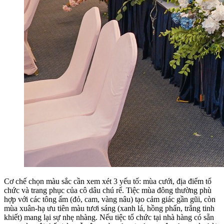
Cơ chế chọn màu sắc cần xem xét 3 yếu tố: mùa cưới, địa điểm tổ
chức và trang phục của cô dâu chú rể. Tiệc mùa đông thường phù
hợp với các tông ấm (đỏ, cam, vàng nâu) tạo cảm giác gần gũi, còn
mùa xuân-hạ ưu tiên màu tươi sáng (xanh lá, hồng phấn, trắng tinh
khiết) mang lại sự nhẹ nhàng. Nếu tiệc tổ chức tại nhà hàng có sẵn