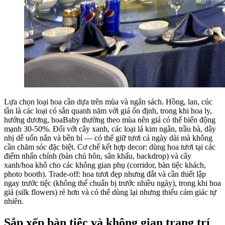
Lựa chọn loại hoa cần dựa trên mùa và ngân sách. Hồng, lan, cúc
tần là các loại có sẵn quanh năm với giá ổn định, trong khi hoa ly,
hướng dương, hoaBaby thường theo mùa nên giá có thể biến động
mạnh 30-50%. Đối với cây xanh, các loại lá kim ngân, trầu bà, dây
nhị dễ uốn nắn và bền bỉ — có thể giữ tươi cả ngày dài mà không
cần chăm sóc đặc biệt. Cơ chế kết hợp decor: dùng hoa tươi tại các
điểm nhấn chính (bàn chủ hôn, sân khấu, backdrop) và cây
xanh/hoa khô cho các không gian phụ (corridor, bàn tiệc khách,
photo booth). Trade-off: hoa tươi đẹp nhưng đắt và cần thiết lập
ngay trước tiệc (không thể chuẩn bị trước nhiều ngày), trong khi hoa
giả (silk flowers) rẻ hơn và có thể dùng lại nhưng thiếu cảm giác tự
nhiên.
Sắp xếp bàn tiệc và không gian trang trí