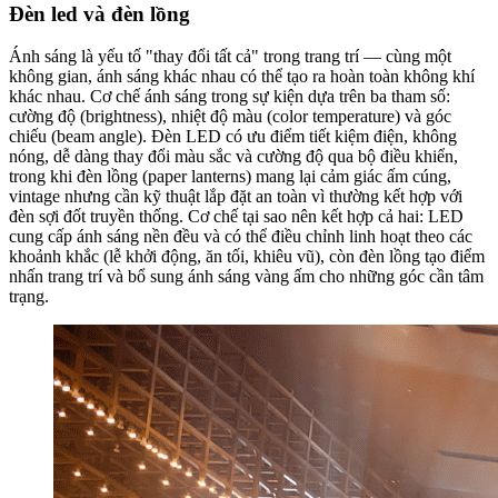
Đèn led và đèn lồng
Ánh sáng là yếu tố "thay đổi tất cả" trong trang trí — cùng một
không gian, ánh sáng khác nhau có thể tạo ra hoàn toàn không khí
khác nhau. Cơ chế ánh sáng trong sự kiện dựa trên ba tham số:
cường độ (brightness), nhiệt độ màu (color temperature) và góc
chiếu (beam angle). Đèn LED có ưu điểm tiết kiệm điện, không
nóng, dễ dàng thay đổi màu sắc và cường độ qua bộ điều khiển,
trong khi đèn lồng (paper lanterns) mang lại cảm giác ấm cúng,
vintage nhưng cần kỹ thuật lắp đặt an toàn vì thường kết hợp với
đèn sợi đốt truyền thống. Cơ chế tại sao nên kết hợp cả hai: LED
cung cấp ánh sáng nền đều và có thể điều chỉnh linh hoạt theo các
khoảnh khắc (lễ khởi động, ăn tối, khiêu vũ), còn đèn lồng tạo điểm
nhấn trang trí và bổ sung ánh sáng vàng ấm cho những góc cần tâm
trạng.