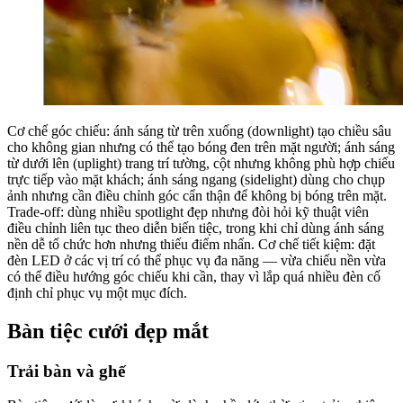
Cơ chế góc chiếu: ánh sáng từ trên xuống (downlight) tạo chiều sâu
cho không gian nhưng có thể tạo bóng đen trên mặt người; ánh sáng
từ dưới lên (uplight) trang trí tường, cột nhưng không phù hợp chiếu
trực tiếp vào mặt khách; ánh sáng ngang (sidelight) dùng cho chụp
ảnh nhưng cần điều chỉnh góc cẩn thận để không bị bóng trên mặt.
Trade-off: dùng nhiều spotlight đẹp nhưng đòi hỏi kỹ thuật viên
điều chỉnh liên tục theo diễn biến tiệc, trong khi chỉ dùng ánh sáng
nền dễ tổ chức hơn nhưng thiếu điểm nhấn. Cơ chế tiết kiệm: đặt
đèn LED ở các vị trí có thể phục vụ đa năng — vừa chiếu nền vừa
có thể điều hướng góc chiếu khi cần, thay vì lắp quá nhiều đèn cố
định chỉ phục vụ một mục đích.
Bàn tiệc cưới đẹp mắt
Trải bàn và ghế