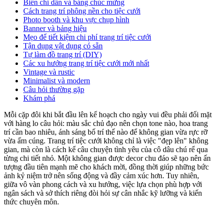
Biển chỉ dẫn và bảng chúc mừng
Cách trang trí phông nền cho tiệc cưới
Photo booth và khu vực chụp hình
Banner và bảng hiệu
Mẹo để tiết kiệm chi phí trang trí tiệc cưới
Tận dụng vật dụng có sẵn
Tự làm đồ trang trí (DIY)
Các xu hướng trang trí tiệc cưới mới nhất
Vintage và rustic
Minimalist và modern
Câu hỏi thường gặp
Khám phá
Mỗi cặp đôi khi bắt đầu lên kế hoạch cho ngày vui đều phải đối mặt
với hàng lo câu hỏi: màu sắc chủ đạo nên chọn tone nào, hoa trang
trí cần bao nhiêu, ánh sáng bố trí thế nào để không gian vừa rực rỡ
vừa ấm cúng. Trang trí tiệc cưới không chỉ là việc "đẹp lên" không
gian, mà còn là cách kể câu chuyện tình yêu của cô dâu chú rể qua
từng chi tiết nhỏ. Một không gian được decor chu đáo sẽ tạo nên ấn
tượng đầu tiên mạnh mẽ cho khách mời, đồng thời giúp những bức
ảnh kỷ niệm trở nên sống động và đầy cảm xúc hơn. Tuy nhiên,
giữa vô vàn phong cách và xu hướng, việc lựa chọn phù hợp với
ngân sách và sở thích riêng đòi hỏi sự cân nhắc kỹ lưỡng và kiến
thức chuyên môn.