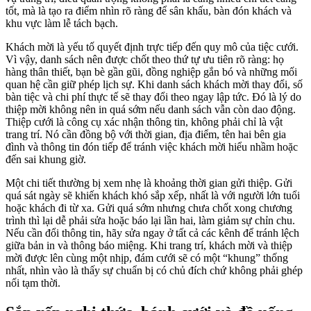
tốt, mà là tạo ra điểm nhìn rõ ràng để sân khấu, bàn đón khách và
khu vực làm lễ tách bạch.
Khách mời là yếu tố quyết định trực tiếp đến quy mô của tiệc cưới.
Vì vậy, danh sách nên được chốt theo thứ tự ưu tiên rõ ràng: họ
hàng thân thiết, bạn bè gần gũi, đồng nghiệp gắn bó và những mối
quan hệ cần giữ phép lịch sự. Khi danh sách khách mời thay đổi, số
bàn tiệc và chi phí thực tế sẽ thay đổi theo ngay lập tức. Đó là lý do
thiệp mời không nên in quá sớm nếu danh sách vẫn còn dao động.
Thiệp cưới là công cụ xác nhận thông tin, không phải chỉ là vật
trang trí. Nó cần đồng bộ với thời gian, địa điểm, tên hai bên gia
đình và thông tin đón tiếp để tránh việc khách mời hiểu nhầm hoặc
đến sai khung giờ.
Một chi tiết thường bị xem nhẹ là khoảng thời gian gửi thiệp. Gửi
quá sát ngày sẽ khiến khách khó sắp xếp, nhất là với người lớn tuổi
hoặc khách đi từ xa. Gửi quá sớm nhưng chưa chốt xong chương
trình thì lại dễ phải sửa hoặc báo lại lần hai, làm giảm sự chỉn chu.
Nếu cần đổi thông tin, hãy sửa ngay ở tất cả các kênh để tránh lệch
giữa bản in và thông báo miệng. Khi trang trí, khách mời và thiệp
mời được lên cùng một nhịp, đám cưới sẽ có một “khung” thống
nhất, nhìn vào là thấy sự chuẩn bị có chủ đích chứ không phải ghép
nối tạm thời.