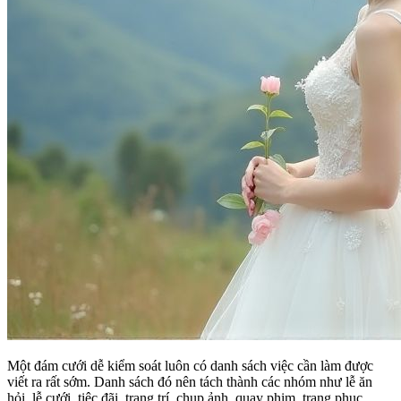
Một đám cưới dễ kiểm soát luôn có danh sách việc cần làm được
viết ra rất sớm. Danh sách đó nên tách thành các nhóm như lễ ăn
hỏi, lễ cưới, tiệc đãi, trang trí, chụp ảnh, quay phim, trang phục,