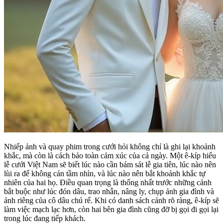
Nhiếp ảnh và quay phim trong cưới hỏi không chỉ là ghi lại khoảnh
khắc, mà còn là cách bảo toàn cảm xúc của cả ngày. Một ê-kíp hiểu
lễ cưới Việt Nam sẽ biết lúc nào cần bám sát lễ gia tiên, lúc nào nên
lùi ra để không cản tầm nhìn, và lúc nào nên bắt khoảnh khắc tự
nhiên của hai họ. Điều quan trọng là thống nhất trước những cảnh
bắt buộc như lúc đón dâu, trao nhẫn, nâng ly, chụp ảnh gia đình và
ảnh riêng của cô dâu chú rể. Khi có danh sách cảnh rõ ràng, ê-kíp sẽ
làm việc mạch lạc hơn, còn hai bên gia đình cũng đỡ bị gọi đi gọi lại
trong lúc đang tiếp khách.