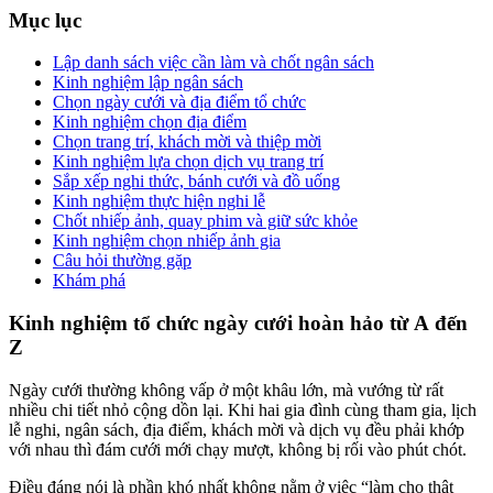
Mục lục
Lập danh sách việc cần làm và chốt ngân sách
Kinh nghiệm lập ngân sách
Chọn ngày cưới và địa điểm tổ chức
Kinh nghiệm chọn địa điểm
Chọn trang trí, khách mời và thiệp mời
Kinh nghiệm lựa chọn dịch vụ trang trí
Sắp xếp nghi thức, bánh cưới và đồ uống
Kinh nghiệm thực hiện nghi lễ
Chốt nhiếp ảnh, quay phim và giữ sức khỏe
Kinh nghiệm chọn nhiếp ảnh gia
Câu hỏi thường gặp
Khám phá
Kinh nghiệm tổ chức ngày cưới hoàn hảo từ A đến
Z
Ngày cưới thường không vấp ở một khâu lớn, mà vướng từ rất
nhiều chi tiết nhỏ cộng dồn lại. Khi hai gia đình cùng tham gia, lịch
lễ nghi, ngân sách, địa điểm, khách mời và dịch vụ đều phải khớp
với nhau thì đám cưới mới chạy mượt, không bị rối vào phút chót.
Điều đáng nói là phần khó nhất không nằm ở việc “làm cho thật