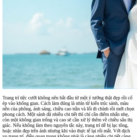
Trang trí tiệc cưới không nên bắt đầu từ một ý tưởng thật đẹp rồi cố
ép vào không gian. Cách làm đúng là nhìn từ kiến trúc sảnh, màu
nền của phông, ánh sáng, chiều cao trần và lối đi chính rồi mới chọn
phong cách. Một sảnh đã nhiều chi tiết thì chỉ cần điểm nhấn nhẹ,
còn một không gian trống và cao sẽ cần xử lý thêm về chiều sâu thị
giác. Nếu không làm theo nguyên tắc này, trang trí dễ bị lạc tông,
hoặc nhìn đẹp trên ảnh nhưng khi vào thực tế lại rối mắt. Với dịch
vụ trang trí, điều quan trọng không phải là càng nhiều chi tiết càng