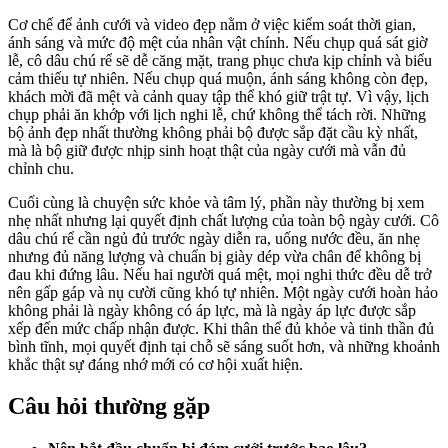
Cơ chế để ảnh cưới và video đẹp nằm ở việc kiểm soát thời gian,
ánh sáng và mức độ mệt của nhân vật chính. Nếu chụp quá sát giờ
lễ, cô dâu chú rể sẽ dễ căng mặt, trang phục chưa kịp chỉnh và biểu
cảm thiếu tự nhiên. Nếu chụp quá muộn, ánh sáng không còn đẹp,
khách mời đã mệt và cảnh quay tập thể khó giữ trật tự. Vì vậy, lịch
chụp phải ăn khớp với lịch nghi lễ, chứ không thể tách rời. Những
bộ ảnh đẹp nhất thường không phải bộ được sắp đặt cầu kỳ nhất,
mà là bộ giữ được nhịp sinh hoạt thật của ngày cưới mà vẫn đủ
chỉnh chu.
Cuối cùng là chuyện sức khỏe và tâm lý, phần này thường bị xem
nhẹ nhất nhưng lại quyết định chất lượng của toàn bộ ngày cưới. Cô
dâu chú rể cần ngủ đủ trước ngày diễn ra, uống nước đều, ăn nhẹ
nhưng đủ năng lượng và chuẩn bị giày dép vừa chân để không bị
đau khi đứng lâu. Nếu hai người quá mệt, mọi nghi thức đều dễ trở
nên gấp gáp và nụ cười cũng khó tự nhiên. Một ngày cưới hoàn hảo
không phải là ngày không có áp lực, mà là ngày áp lực được sắp
xếp đến mức chấp nhận được. Khi thân thể đủ khỏe và tinh thần đủ
bình tĩnh, mọi quyết định tại chỗ sẽ sáng suốt hơn, và những khoảnh
khắc thật sự đáng nhớ mới có cơ hội xuất hiện.
Câu hỏi thường gặp