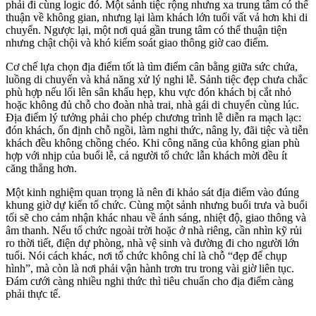
phải đi cùng logic đó. Một sảnh tiệc rộng nhưng xa trung tâm có thể
thuận về không gian, nhưng lại làm khách lớn tuổi vất vả hơn khi di
chuyển. Ngược lại, một nơi quá gần trung tâm có thể thuận tiện
nhưng chật chội và khó kiểm soát giao thông giờ cao điểm.
Cơ chế lựa chọn địa điểm tốt là tìm điểm cân bằng giữa sức chứa,
luồng di chuyển và khả năng xử lý nghi lễ. Sảnh tiệc đẹp chưa chắc
phù hợp nếu lối lên sân khấu hẹp, khu vực đón khách bị cắt nhỏ
hoặc không đủ chỗ cho đoàn nhà trai, nhà gái di chuyển cùng lúc.
Địa điểm lý tưởng phải cho phép chương trình lễ diễn ra mạch lạc:
đón khách, ổn định chỗ ngồi, làm nghi thức, nâng ly, đãi tiệc và tiễn
khách đều không chồng chéo. Khi công năng của không gian phù
hợp với nhịp của buổi lễ, cả người tổ chức lẫn khách mời đều ít
căng thẳng hơn.
Một kinh nghiệm quan trọng là nên đi khảo sát địa điểm vào đúng
khung giờ dự kiến tổ chức. Cùng một sảnh nhưng buổi trưa và buổi
tối sẽ cho cảm nhận khác nhau về ánh sáng, nhiệt độ, giao thông và
âm thanh. Nếu tổ chức ngoài trời hoặc ở nhà riêng, cần nhìn kỹ rủi
ro thời tiết, điện dự phòng, nhà vệ sinh và đường đi cho người lớn
tuổi. Nói cách khác, nơi tổ chức không chỉ là chỗ “đẹp để chụp
hình”, mà còn là nơi phải vận hành trơn tru trong vài giờ liên tục.
Đám cưới càng nhiều nghi thức thì tiêu chuẩn cho địa điểm càng
phải thực tế.