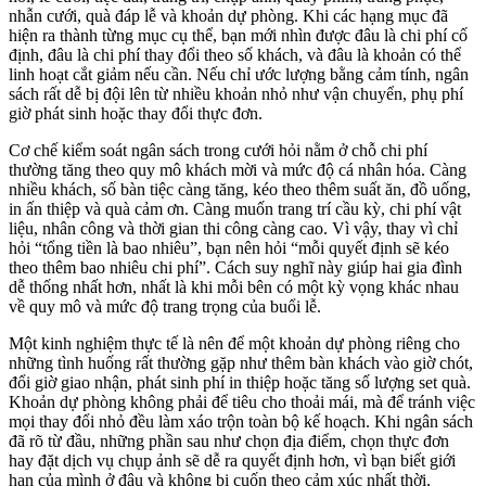
nhẫn cưới, quà đáp lễ và khoản dự phòng. Khi các hạng mục đã
hiện ra thành từng mục cụ thể, bạn mới nhìn được đâu là chi phí cố
định, đâu là chi phí thay đổi theo số khách, và đâu là khoản có thể
linh hoạt cắt giảm nếu cần. Nếu chỉ ước lượng bằng cảm tính, ngân
sách rất dễ bị đội lên từ nhiều khoản nhỏ như vận chuyển, phụ phí
giờ phát sinh hoặc thay đổi thực đơn.
Cơ chế kiểm soát ngân sách trong cưới hỏi nằm ở chỗ chi phí
thường tăng theo quy mô khách mời và mức độ cá nhân hóa. Càng
nhiều khách, số bàn tiệc càng tăng, kéo theo thêm suất ăn, đồ uống,
in ấn thiệp và quà cảm ơn. Càng muốn trang trí cầu kỳ, chi phí vật
liệu, nhân công và thời gian thi công càng cao. Vì vậy, thay vì chỉ
hỏi “tổng tiền là bao nhiêu”, bạn nên hỏi “mỗi quyết định sẽ kéo
theo thêm bao nhiêu chi phí”. Cách suy nghĩ này giúp hai gia đình
dễ thống nhất hơn, nhất là khi mỗi bên có một kỳ vọng khác nhau
về quy mô và mức độ trang trọng của buổi lễ.
Một kinh nghiệm thực tế là nên để một khoản dự phòng riêng cho
những tình huống rất thường gặp như thêm bàn khách vào giờ chót,
đổi giờ giao nhận, phát sinh phí in thiệp hoặc tăng số lượng set quà.
Khoản dự phòng không phải để tiêu cho thoải mái, mà để tránh việc
mọi thay đổi nhỏ đều làm xáo trộn toàn bộ kế hoạch. Khi ngân sách
đã rõ từ đầu, những phần sau như chọn địa điểm, chọn thực đơn
hay đặt dịch vụ chụp ảnh sẽ dễ ra quyết định hơn, vì bạn biết giới
hạn của mình ở đâu và không bị cuốn theo cảm xúc nhất thời.