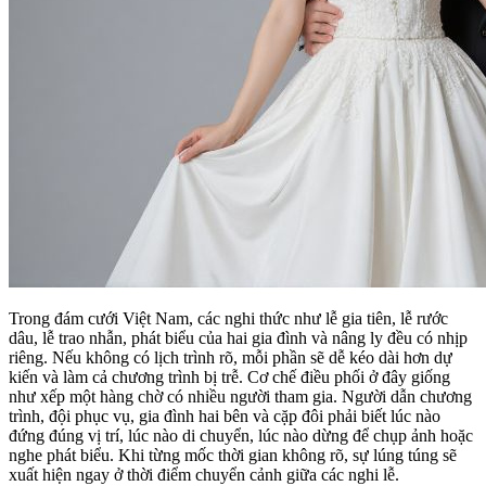
Trong đám cưới Việt Nam, các nghi thức như lễ gia tiên, lễ rước
dâu, lễ trao nhẫn, phát biểu của hai gia đình và nâng ly đều có nhịp
riêng. Nếu không có lịch trình rõ, mỗi phần sẽ dễ kéo dài hơn dự
kiến và làm cả chương trình bị trễ. Cơ chế điều phối ở đây giống
như xếp một hàng chờ có nhiều người tham gia. Người dẫn chương
trình, đội phục vụ, gia đình hai bên và cặp đôi phải biết lúc nào
đứng đúng vị trí, lúc nào di chuyển, lúc nào dừng để chụp ảnh hoặc
nghe phát biểu. Khi từng mốc thời gian không rõ, sự lúng túng sẽ
xuất hiện ngay ở thời điểm chuyển cảnh giữa các nghi lễ.