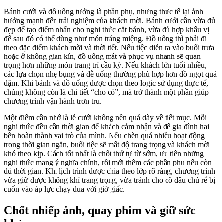
Bánh cưới và đồ uống tưởng là phần phụ, nhưng thực tế lại ảnh
hưởng mạnh đến trải nghiệm của khách mời. Bánh cưới cần vừa đủ
đẹp để tạo điểm nhấn cho nghi thức cắt bánh, vừa đủ hợp khẩu vị
để sau đó có thể dùng như món tráng miệng. Đồ uống thì phải đi
theo đặc điểm khách mời và thời tiết. Nếu tiệc diễn ra vào buổi trưa
hoặc ở không gian kín, đồ uống mát và phục vụ nhanh sẽ quan
trọng hơn những món trang trí cầu kỳ. Nếu khách lớn tuổi nhiều,
các lựa chọn nhẹ bụng và dễ uống thường phù hợp hơn đồ ngọt quá
đậm. Khi bánh và đồ uống được chọn theo logic sử dụng thực tế,
chúng không còn là chi tiết “cho có”, mà trở thành một phần giúp
chương trình vận hành trơn tru.
Một điểm cần nhớ là lễ cưới không nên quá dày về tiết mục. Mỗi
nghi thức đều cần thời gian để khách cảm nhận và để gia đình hai
bên hoàn thành vai trò của mình. Nếu chèn quá nhiều hoạt động
trong thời gian ngắn, buổi tiệc sẽ mất độ trang trọng và khách mời
khó theo kịp. Cách tốt nhất là chốt thứ tự từ sớm, ưu tiên những
nghi thức mang ý nghĩa chính, rồi mới thêm các phần phụ nếu còn
đủ thời gian. Khi lịch trình được chia theo lớp rõ ràng, chương trình
vừa giữ được không khí trang trọng, vừa tránh cho cô dâu chú rể bị
cuốn vào áp lực chạy đua với giờ giấc.
Chốt nhiếp ảnh, quay phim và giữ sức