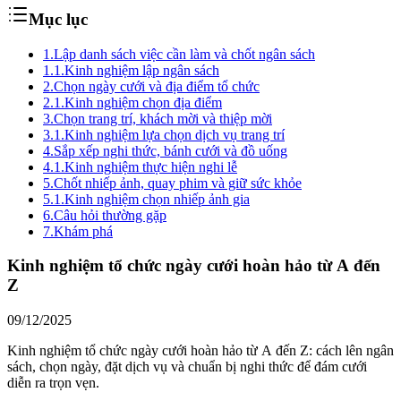
Mục lục
1.
Lập danh sách việc cần làm và chốt ngân sách
1.1.
Kinh nghiệm lập ngân sách
2.
Chọn ngày cưới và địa điểm tổ chức
2.1.
Kinh nghiệm chọn địa điểm
3.
Chọn trang trí, khách mời và thiệp mời
3.1.
Kinh nghiệm lựa chọn dịch vụ trang trí
4.
Sắp xếp nghi thức, bánh cưới và đồ uống
4.1.
Kinh nghiệm thực hiện nghi lễ
5.
Chốt nhiếp ảnh, quay phim và giữ sức khỏe
5.1.
Kinh nghiệm chọn nhiếp ảnh gia
6.
Câu hỏi thường gặp
7.
Khám phá
Kinh nghiệm tổ chức ngày cưới hoàn hảo từ A đến
Z
09/12/2025
Kinh nghiệm tổ chức ngày cưới hoàn hảo từ A đến Z: cách lên ngân
sách, chọn ngày, đặt dịch vụ và chuẩn bị nghi thức để đám cưới
diễn ra trọn vẹn.