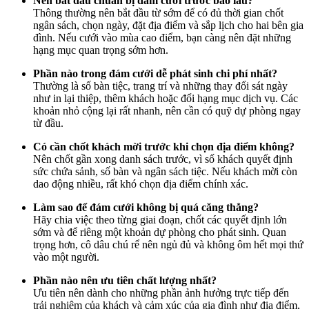
Nên bắt đầu chuẩn bị đám cưới trước bao lâu?
Thông thường nên bắt đầu từ sớm để có đủ thời gian chốt
ngân sách, chọn ngày, đặt địa điểm và sắp lịch cho hai bên gia
đình. Nếu cưới vào mùa cao điểm, bạn càng nên đặt những
hạng mục quan trọng sớm hơn.
Phần nào trong đám cưới dễ phát sinh chi phí nhất?
Thường là số bàn tiệc, trang trí và những thay đổi sát ngày
như in lại thiệp, thêm khách hoặc đổi hạng mục dịch vụ. Các
khoản nhỏ cộng lại rất nhanh, nên cần có quỹ dự phòng ngay
từ đầu.
Có cần chốt khách mời trước khi chọn địa điểm không?
Nên chốt gần xong danh sách trước, vì số khách quyết định
sức chứa sảnh, số bàn và ngân sách tiệc. Nếu khách mời còn
dao động nhiều, rất khó chọn địa điểm chính xác.
Làm sao để đám cưới không bị quá căng thẳng?
Hãy chia việc theo từng giai đoạn, chốt các quyết định lớn
sớm và để riêng một khoản dự phòng cho phát sinh. Quan
trọng hơn, cô dâu chú rể nên ngủ đủ và không ôm hết mọi thứ
vào một người.
Phần nào nên ưu tiên chất lượng nhất?
Ưu tiên nên dành cho những phần ảnh hưởng trực tiếp đến
trải nghiệm của khách và cảm xúc của gia đình như địa điểm,