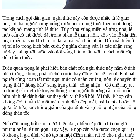
Trong cách gọi dân gian, nghi thức này còn được nhắc là lễ giao
bôi, tức hai người cùng uống rượu hoặc cùng thực hiện một động
tác kết nối mang tính lễ thức. Tùy từng vùng miền và từng nhà, lễ
hợp cẩn có thể được đặt trong phần lễ thành hôn, gộp vào lễ gia tiên
hoặc diễn ra sau khi hai họ đã ra mắt và chúc phúc. Dù xuất hiện ở
vị trí nào trong kịch bản cưới, ý nghĩa chung vẫn là xác nhận rằng
từ đây hai người bước vào đời sống hôn nhân với tư cách một cặp
đôi chính thức.
Điều quan trọng là phải hiểu bản chất của nghi thức này nằm ở tính
biểu trưng, không phải ở chén rượu hay động tác bề ngoài. Khi hai
người cùng hoàn tất một nghi thức có nhân chứng, hôn lễ chuyển từ
trạng thái “thông báo” sang trạng thái “công nhận”. Cơ chế này rất
rõ trong các nghi lễ truyền thống: con người thường cần một mốc
hữu hình để đánh dấu sự thay đổi vị thế xã hội. Vì thế, lễ hợp cẩn
không đơn thuần là một màn trình diễn đẹp mắt, mà là một bước nối
giữa lời hứa, sự chứng giám của gia đình và sự công nhận của cộng
đồng thân tộc.
Nếu đặt trong bối cảnh cưới hiện đại, nhiều cặp đôi chỉ còn giữ
những phần lễ tinh gọn. Tuy vậy, lễ hợp cẩn vẫn được chọn giữ lại
ở không ít gia đình vì nó tạo ra một điểm nhấn rất rõ cho nghi thức