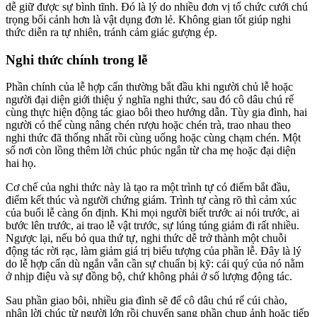
dễ giữ được sự bình tĩnh. Đó là lý do nhiều đơn vị tổ chức cưới chú
trọng bối cảnh hơn là vật dụng đơn lẻ. Không gian tốt giúp nghi
thức diễn ra tự nhiên, tránh cảm giác gượng ép.
Nghi thức chính trong lễ
Phần chính của lễ hợp cẩn thường bắt đầu khi người chủ lễ hoặc
người đại diện giới thiệu ý nghĩa nghi thức, sau đó cô dâu chú rể
cùng thực hiện động tác giao bôi theo hướng dẫn. Tùy gia đình, hai
người có thể cùng nâng chén rượu hoặc chén trà, trao nhau theo
nghi thức đã thống nhất rồi cùng uống hoặc cùng chạm chén. Một
số nơi còn lồng thêm lời chúc phúc ngắn từ cha mẹ hoặc đại diện
hai họ.
Cơ chế của nghi thức này là tạo ra một trình tự có điểm bắt đầu,
điểm kết thúc và người chứng giám. Trình tự càng rõ thì cảm xúc
của buổi lễ càng ổn định. Khi mọi người biết trước ai nói trước, ai
bước lên trước, ai trao lễ vật trước, sự lúng túng giảm đi rất nhiều.
Ngược lại, nếu bỏ qua thứ tự, nghi thức dễ trở thành một chuỗi
động tác rời rạc, làm giảm giá trị biểu tượng của phần lễ. Đây là lý
do lễ hợp cẩn dù ngắn vẫn cần sự chuẩn bị kỹ: cái quý của nó nằm
ở nhịp điệu và sự đồng bộ, chứ không phải ở số lượng động tác.
Sau phần giao bôi, nhiều gia đình sẽ để cô dâu chú rể cúi chào,
nhận lời chúc từ người lớn rồi chuyển sang phần chụp ảnh hoặc tiếp