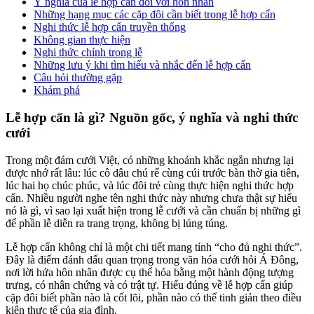
Ý nghĩa của lễ hợp cẩn đối với hôn nhân
Những hạng mục các cặp đôi cần biết trong lễ hợp cẩn
Nghi thức lễ hợp cẩn truyền thống
Không gian thực hiện
Nghi thức chính trong lễ
Những lưu ý khi tìm hiểu và nhắc đến lễ hợp cẩn
Câu hỏi thường gặp
Khám phá
Lễ hợp cẩn là gì? Nguồn gốc, ý nghĩa và nghi thức
cưới
Trong một đám cưới Việt, có những khoảnh khắc ngắn nhưng lại
được nhớ rất lâu: lúc cô dâu chú rể cùng cúi trước bàn thờ gia tiên,
lúc hai họ chúc phúc, và lúc đôi trẻ cùng thực hiện nghi thức hợp
cẩn. Nhiều người nghe tên nghi thức này nhưng chưa thật sự hiểu
nó là gì, vì sao lại xuất hiện trong lễ cưới và cần chuẩn bị những gì
để phần lễ diễn ra trang trọng, không bị lúng túng.
Lễ hợp cẩn không chỉ là một chi tiết mang tính “cho đủ nghi thức”.
Đây là điểm đánh dấu quan trọng trong văn hóa cưới hỏi Á Đông,
nơi lời hứa hôn nhân được cụ thể hóa bằng một hành động tượng
trưng, có nhân chứng và có trật tự. Hiểu đúng về lễ hợp cẩn giúp
cặp đôi biết phần nào là cốt lõi, phần nào có thể tinh giản theo điều
kiện thực tế của gia đình.