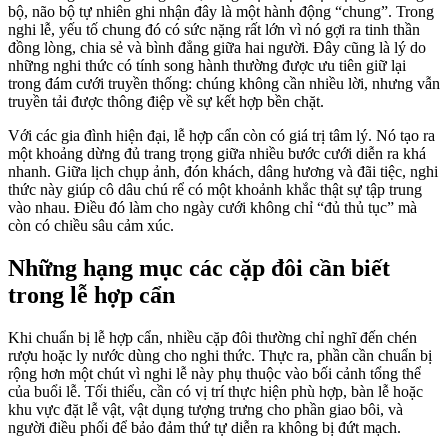
bộ, não bộ tự nhiên ghi nhận đây là một hành động “chung”. Trong
nghi lễ, yếu tố chung đó có sức nặng rất lớn vì nó gợi ra tinh thần
đồng lòng, chia sẻ và bình đẳng giữa hai người. Đây cũng là lý do
những nghi thức có tính song hành thường được ưu tiên giữ lại
trong đám cưới truyền thống: chúng không cần nhiều lời, nhưng vẫn
truyền tải được thông điệp về sự kết hợp bền chặt.
Với các gia đình hiện đại, lễ hợp cẩn còn có giá trị tâm lý. Nó tạo ra
một khoảng dừng đủ trang trọng giữa nhiều bước cưới diễn ra khá
nhanh. Giữa lịch chụp ảnh, đón khách, dâng hương và đãi tiệc, nghi
thức này giúp cô dâu chú rể có một khoảnh khắc thật sự tập trung
vào nhau. Điều đó làm cho ngày cưới không chỉ “đủ thủ tục” mà
còn có chiều sâu cảm xúc.
Những hạng mục các cặp đôi cần biết
trong lễ hợp cẩn
Khi chuẩn bị lễ hợp cẩn, nhiều cặp đôi thường chỉ nghĩ đến chén
rượu hoặc ly nước dùng cho nghi thức. Thực ra, phần cần chuẩn bị
rộng hơn một chút vì nghi lễ này phụ thuộc vào bối cảnh tổng thể
của buổi lễ. Tối thiểu, cần có vị trí thực hiện phù hợp, bàn lễ hoặc
khu vực đặt lễ vật, vật dụng tượng trưng cho phần giao bôi, và
người điều phối để bảo đảm thứ tự diễn ra không bị đứt mạch.