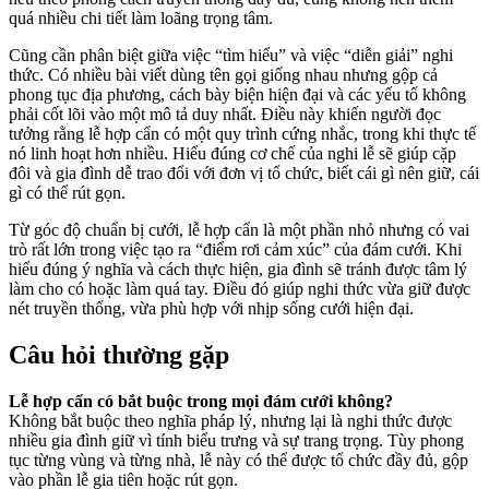
quá nhiều chi tiết làm loãng trọng tâm.
Cũng cần phân biệt giữa việc “tìm hiểu” và việc “diễn giải” nghi
thức. Có nhiều bài viết dùng tên gọi giống nhau nhưng gộp cả
phong tục địa phương, cách bày biện hiện đại và các yếu tố không
phải cốt lõi vào một mô tả duy nhất. Điều này khiến người đọc
tưởng rằng lễ hợp cẩn có một quy trình cứng nhắc, trong khi thực tế
nó linh hoạt hơn nhiều. Hiểu đúng cơ chế của nghi lễ sẽ giúp cặp
đôi và gia đình dễ trao đổi với đơn vị tổ chức, biết cái gì nên giữ, cái
gì có thể rút gọn.
Từ góc độ chuẩn bị cưới, lễ hợp cẩn là một phần nhỏ nhưng có vai
trò rất lớn trong việc tạo ra “điểm rơi cảm xúc” của đám cưới. Khi
hiểu đúng ý nghĩa và cách thực hiện, gia đình sẽ tránh được tâm lý
làm cho có hoặc làm quá tay. Điều đó giúp nghi thức vừa giữ được
nét truyền thống, vừa phù hợp với nhịp sống cưới hiện đại.
Câu hỏi thường gặp
Lễ hợp cẩn có bắt buộc trong mọi đám cưới không?
Không bắt buộc theo nghĩa pháp lý, nhưng lại là nghi thức được
nhiều gia đình giữ vì tính biểu trưng và sự trang trọng. Tùy phong
tục từng vùng và từng nhà, lễ này có thể được tổ chức đầy đủ, gộp
vào phần lễ gia tiên hoặc rút gọn.