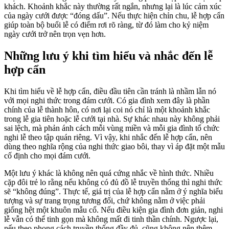
khách. Khoảnh khắc này thường rất ngắn, nhưng lại là lúc cảm xúc
của ngày cưới được “đóng dấu”. Nếu thực hiện chỉn chu, lễ hợp cẩn
giúp toàn bộ buổi lễ có điểm rơi rõ ràng, từ đó làm cho kỷ niệm
ngày cưới trở nên trọn vẹn hơn.
Những lưu ý khi tìm hiểu và nhắc đến lễ
hợp cẩn
Khi tìm hiểu về lễ hợp cẩn, điều đầu tiên cần tránh là nhầm lẫn nó
với mọi nghi thức trong đám cưới. Có gia đình xem đây là phần
chính của lễ thành hôn, có nơi lại coi nó chỉ là một khoảnh khắc
trong lễ gia tiên hoặc lễ cưới tại nhà. Sự khác nhau này không phải
sai lệch, mà phản ánh cách mỗi vùng miền và mỗi gia đình tổ chức
nghi lễ theo tập quán riêng. Vì vậy, khi nhắc đến lễ hợp cẩn, nên
dùng theo nghĩa rộng của nghi thức giao bôi, thay vì áp đặt một mẫu
cố định cho mọi đám cưới.
Một lưu ý khác là không nên quá cứng nhắc về hình thức. Nhiều
cặp đôi trẻ lo rằng nếu không có đủ đồ lễ truyền thống thì nghi thức
sẽ “không đúng”. Thực tế, giá trị của lễ hợp cẩn nằm ở ý nghĩa biểu
tượng và sự trang trọng tương đối, chứ không nằm ở việc phải
giống hệt một khuôn mẫu cổ. Nếu điều kiện gia đình đơn giản, nghi
lễ vẫn có thể tinh gọn mà không mất đi tinh thần chính. Ngược lại,
nếu theo phong cách truyền thống đầy đủ, cũng không nên thêm