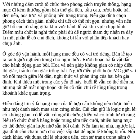
Với những đám cưới tổ chức theo phong cách truyền thống, hạng
mục đi kèm thường gồm bàn thờ gia tiên, trầu cau, rượu hoặc trà,
đèn nến, hoa tươi và phông nền trang trọng. Nếu gia đình chọn
phong cách tinh giản, nhiều chi tiết có thể rút gọn, nhưng vẫn nên
giữ bố cục rõ ràng giữa khu vực hành lễ và khu vực chụp hình.
Điểm mấu chốt là nghi thức phải đủ để người tham dự nhận ra đây
là một phần lễ có chủ đích, không bị lẫn với phần tiếp khách hay
chụp ảnh.
Ở góc độ vận hành, mỗi hạng mục đều có vai trò riêng. Bàn lễ tạo
ra ranh giới nghiêm trang cho nghi thức. Rượu hoặc trà là vật dẫn
cho hành động giao bôi. Hoa và nến giúp không gian có nhịp điệu
thị giác, tránh cảm giác trống trải. Người điều phối hoặc MC giữ vai
trò nối mạch giữa lời dẫn, nghi thức và phản ứng của hai bên gia
đình. Khi thiếu một trong các yếu tố này, buổi lễ vẫn có thể diễn ra,
nhưng rất dễ mất nhịp hoặc khiến cô dâu chú rể lúng túng trong
khoảnh khắc quan trọng.
Điều đáng lưu ý là hạng mục của lễ hợp cẩn không nên được hiểu
như một danh sách mua sắm cứng nhắc. Cái cần giữ là logic nghi lễ:
có không gian, có lễ vật, có người chứng kiến và có trình tự rõ ràng.
Nếu tổ chức ở nhà hàng hoặc trung tâm tiệc cưới, nhiều hạng mục
có thể được giản lược nhờ sẵn bối cảnh. Nếu làm tại nhà, ngược lại,
gia đình cần chăm hơn cho việc sắp đặt để nghi lễ không bị rối. Nói
cách khác, vật dụng chỉ là phương tiện, còn sự trang trọng nằm ở