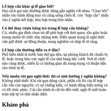
Lễ hợp cẩn khác gì lễ giao bôi?
Hai cách gọi này thường được dùng gần nghĩa với nhau. “Giao bôi”
nhấn vào hành động trao và cùng uống chén lễ, còn “hợp cẩn” nhấn
vào ý nghĩa kết hợp, hòa hợp trong hôn nhân.
Có thể thay rượu bằng trà trong lễ hợp cẩn không?
Có, nhiều gia đình chọn trà để phù hợp với thói quen, tôn giáo hoặc
mong muốn tổ chức nhẹ nhàng hơn. Điều quan trọng là nghi thức
vẫn giữ được sự đồng thuận, trang nghiêm và nhịp lễ rõ ràng.
Lễ hợp cẩn thường diễn ra ở đâu?
Phổ biến nhất là trước bàn thờ gia tiên, tại phòng khách đã chuẩn bị
lễ, hoặc trong khu vực nghi lễ của nhà hàng tiệc cưới. Nơi tổ chức
nào cũng được, miễn là có không gian đủ trang trọng và thuận tiện
cho trình tự lễ.
Nếu muốn rút gọn nghi thức thì có ảnh hưởng ý nghĩa không?
Không nhất thiết. Khi rút gọn đúng cách, phần cốt lõi của lễ hợp
cẩn vẫn còn nguyên: có sự chứng kiến, có hành động biểu trưng và
có lời chúc phúc. Cái cần tránh là cắt bỏ đến mức nghi lễ mất hoàn
toàn trật tự và tính nhận diện.
Khám phá