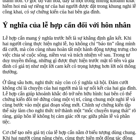
thành hôn. Ở góc độ văn hóa, đây là một trong những khoảnh khắc
hiếm hoi mà sự riêng tư của hai người được đặt trong khung nghi lễ
công khai, có sự chứng kiến của hai bên gia đình.
Ý nghĩa của lễ hợp cẩn đối với hôn nhân
Lễ hợp cẩn mang ý nghĩa trước hết là sự khẳng định gắn kết. Khi
hai người cùng thực hiện nghi lễ, họ không chỉ “báo tin” rằng mình
đã cưới, mà còn cùng nhau hoàn tất một hành động tượng trưng cho
việc chia sẻ cuộc sống, niềm vui và trách nhiệm về sau. Trong tư
duy truyền thống, những gì được thực hiện trước mặt tổ tiên và gia
đình có giá trị như một lời cam kết có trọng lượng hơn lời nói thông
thường.
Ở tầng sâu hơn, nghi thức này còn có ý nghĩa xã hội. Đám cưới
không chỉ là chuyện của hai người mà là sự nối kết của hai gia đình.
Lễ hợp cẩn giúp khoảnh khắc đó trở nên hữu hình: hai bên có thể
chứng kiến đôi trẻ đứng cùng một vị trí, cùng chung một nghi lễ và
cùng bước vào một giai đoạn sống mới. Chính sự chứng kiến tập
thể này làm cho nghi thức trở thành một “mốc chuyển trạng thái” rõ
ràng, giúp hôn lễ không bị cảm giác rời rạc giữa phần lễ và phần
tiệc.
Cơ chế tạo nên giá trị của lễ hợp cẩn nằm ở biểu tượng dùng chung.
Khi hai người cùng nâng chén, cùng thực hiện một động tác đồng