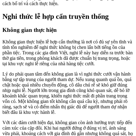
cách bố trí và cách thực hiện.
Nghi thức lễ hợp cẩn truyền thống
Không gian thực hiện
Không gian thực hiện lễ hợp cẩn thường là nơi có đủ sự yên tĩnh và
tính tôn nghiêm để nghi thức không bị chen lấn bởi tiếng ồn của
phần tiệc. Trong các gia đình Việt, nghi lễ này hay diễn ra trước bàn
thờ gia tiên, trong phòng khách đã được chuẩn bị trang trọng, hoặc
tại khu vực nghi lễ riêng của nhà hàng tiệc cưới.
Lý do phải quan tâm đến không gian là vì nghi thức cưới vận hành
bằng sự tập trung của người tham dự. Nếu xung quanh quá ồn, quá
chật hoặc quá nhiều chuyển động, cô dâu chú rể sẽ khó giữ đúng
nhịp nghi lễ. Người lớn trong gia đình cũng khó quan sát, dễ bỏ lỡ
khoảnh khắc quan trọng, khiến nghi thức mất đi phần trang trọng
vốn có. Một không gian tốt không cần quá cầu kỳ, nhưng phải rõ
ràng, sạch sẽ và có điểm nhấn thị giác đủ để người tham dự nhận
biết đâu là khu vực hành lễ.
Với các đám cưới hiện đại, không gian còn ảnh hưởng trực tiếp đến
cảm xúc của cặp đôi. Khi hai người đứng ở đúng vị trí, ánh sáng
vừa phải, khoảng cách với gia đình đủ gần nhưng không quá sát, họ