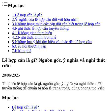
Mục lục
1.
Lễ hợp cẩn là gì?
2.
Ý nghĩa của lễ hợp cẩn đối với hôn nhân
3.
Những hạng mục các cặp đôi cần biết trong lễ hợp cẩn
4.
Nghi thức lễ hợp cẩn truyền thống
4.1.
Không gian thực hiện
4.2.
Nghi thức chính trong lễ
5.
Những lưu ý khi tìm hiểu và nhắc đến lễ hợp cẩn
6.
Câu hỏi thường gặp
7.
Khám phá
Lễ hợp cẩn là gì? Nguồn gốc, ý nghĩa và nghi thức
cưới
20/06/2025
Tìm hiểu lễ hợp cẩn là gì, nguồn gốc, ý nghĩa và nghi thức cưới
truyền thống để chuẩn bị hôn lễ trang trọng, đúng phong tục Việt.
Mục lục
Lễ hợp cẩn là gì?