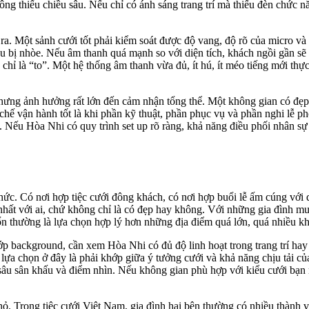
ng thiếu chiều sâu. Nếu chỉ có ánh sáng trang trí mà thiếu đèn chức năn
 ra. Một sảnh cưới tốt phải kiểm soát được độ vang, độ rõ của micro 
biểu bị nhòe. Nếu âm thanh quá mạnh so với diện tích, khách ngồi gần 
ỉ là “to”. Một hệ thống âm thanh vừa đủ, ít hú, ít méo tiếng mới thực s
nhưng ảnh hưởng rất lớn đến cảm nhận tổng thể. Một không gian có đẹ
ơ chế vận hành tốt là khi phần kỹ thuật, phần phục vụ và phần nghi lễ
 Nếu Hòa Nhi có quy trình set up rõ ràng, khả năng điều phối nhân sự 
c. Có nơi hợp tiệc cưới đông khách, có nơi hợp buổi lễ ấm cúng với qu
hất với ai, chứ không chỉ là có đẹp hay không. Với những gia đình mu
ổn thường là lựa chọn hợp lý hơn những địa điểm quá lớn, quá nhiều k
ớp background, cần xem Hòa Nhi có đủ độ linh hoạt trong trang trí ha
ế lựa chọn ở đây là phải khớp giữa ý tưởng cưới và khả năng chịu tải c
u sân khấu và điểm nhìn. Nếu không gian phù hợp với kiểu cưới bạn muố
hỏ. Trong tiệc cưới Việt Nam, gia đình hai bên thường có nhiều thành vi