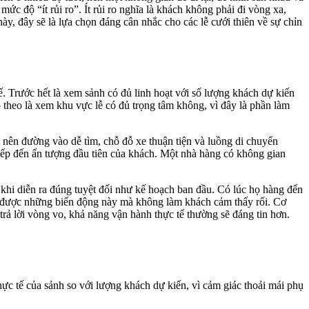
ức độ “ít rủi ro”. Ít rủi ro nghĩa là khách không phải đi vòng xa,
ày, đây sẽ là lựa chọn đáng cân nhắc cho các lễ cưới thiên về sự chỉn
ế. Trước hết là xem sảnh có đủ linh hoạt với số lượng khách dự kiến
p theo là xem khu vực lễ có đủ trọng tâm không, vì đây là phần làm
nên đường vào dễ tìm, chỗ đỗ xe thuận tiện và luồng di chuyển
 tiếp đến ấn tượng đầu tiên của khách. Một nhà hàng có không gian
m khi diễn ra đúng tuyệt đối như kế hoạch ban đầu. Có lúc họ hàng đến
ử lý được những biến động này mà không làm khách cảm thấy rối. Cơ
 trả lời vòng vo, khả năng vận hành thực tế thường sẽ đáng tin hơn.
hực tế của sảnh so với lượng khách dự kiến, vì cảm giác thoải mái phụ