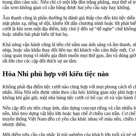
trọng tâm cảm xúc. Nếu chỉ có một lớp đèn trắng phẳng, mọi thứ sẽ trô
cần xem không gian có cân bằng được hai yêu cầu này hay không.
Âm thanh cũng là phần thường bị đánh giá thấp cho đến khi tiệc diễn
mặt phản xạ, tiếng sẽ dội, khiến lời dẫn chương trình hoặc lời phát 
cưới là khi xem một địa điểm, hãy chú ý đến sự “dễ nghe” chứ không ch
hoặc nhiều bài phát biểu từ hai họ.
Khả năng vận hành cũng là tiêu chí nằm sau ánh sáng và âm thanh, 
nhịp, hoặc sân khấu thay đổi liên tục thì khách vẫn cảm thấy mệt. C
càng quan trọng vì nhiều gia đình muốn mọi thứ gọn, ấm và đúng giờ.
rất lớn cho các cặp đôi thích sự an tâm.
Hòa Nhi phù hợp với kiểu tiệc nào
Không phải địa điểm tiệc cưới nào cũng hợp với mọi phong cách tổ chứ
nhấn. Hòa Nhi nên được nhìn theo câu hỏi: không gian này phù hợp n
không khí gần gũi, một nhà hàng tiệc cưới có bố cục rõ và vận hành 
Nếu cặp đôi ưu tiên chụp ảnh, dàn dựng concept riêng và cần nhiều l
nền, khó treo dựng vật liệu lớn hoặc hạn chế ở chiều cao trần. Cơ ch
truyền thống Việt Nam đều có yêu cầu khác nhau về màu nền, chiều sâ
nhược điểm.
Một điểm nữa cần cân nhắc là trải nghiệm của khách lớn tuổi và trẻ n