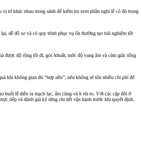
u vị trí khác nhau trong sảnh để kiểm tra xem phần nghi lễ có đủ trọng
ại, dễ đỗ xe và có quy trình phục vụ ổn thường tạo trải nghiệm tốt
giá được độ rộng lối đi, góc khuất, mức độ vang âm và cảm giác tổng
 quả khi không gian đủ “hợp nền”, nếu không sẽ tốn nhiều chi phí để
buổi lễ diễn ra mạch lạc, ấm cúng và ít rủi ro. Với các cặp đôi ở
ực tiếp và đánh giá kỹ từng chi tiết vận hành trước khi quyết định.