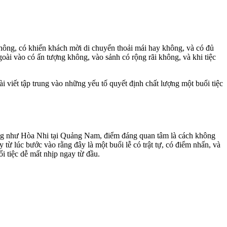
ông, có khiến khách mời di chuyển thoải mái hay không, và có đủ
oài vào có ấn tượng không, vào sảnh có rộng rãi không, và khi tiệc
i viết tập trung vào những yếu tố quyết định chất lượng một buổi tiệc
 hàng như Hòa Nhi tại Quảng Nam, điểm đáng quan tâm là cách không
từ lúc bước vào rằng đây là một buổi lễ có trật tự, có điểm nhấn, và
i tiệc dễ mất nhịp ngay từ đầu.