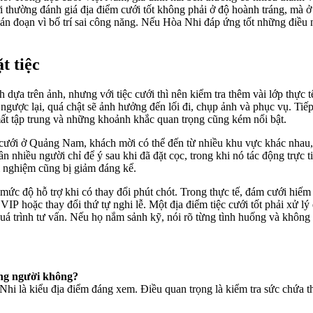
 thường đánh giá địa điểm cưới tốt không phải ở độ hoành tráng, mà ở m
ián đoạn vì bố trí sai công năng. Nếu Hòa Nhi đáp ứng tốt những điều n
t tiệc
 dựa trên ảnh, nhưng với tiệc cưới thì nên kiểm tra thêm vài lớp thực t
ngược lại, quá chật sẽ ảnh hưởng đến lối đi, chụp ảnh và phục vụ. Tiế
ất tập trung và những khoảnh khắc quan trọng cũng kém nổi bật.
cưới ở Quảng Nam, khách mời có thể đến từ nhiều khu vực khác nhau, 
n nhiều người chỉ để ý sau khi đã đặt cọc, trong khi nó tác động trực
i nghiệm cũng bị giảm đáng kể.
và mức độ hỗ trợ khi có thay đổi phút chót. Trong thực tế, đám cưới hiế
àn VIP hoặc thay đổi thứ tự nghi lễ. Một địa điểm tiệc cưới tốt phải x
 quá trình tư vấn. Nếu họ nắm sảnh kỹ, nói rõ từng tình huống và không
ông người không?
 Nhi là kiểu địa điểm đáng xem. Điều quan trọng là kiểm tra sức chứa t