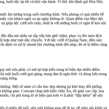
g, buổi tiệc lại tối và khó vận hành. Vì thế, khi đánh giá Hòa Nhi,
và mức âm lượng trong suốt chương trình. Nếu phòng có quá nhiều bề
sẽ mệt, còn khách ngồi xa lại nghe không rõ. Quan điểm của Mẹo tiệc
ự giúp tiệc cưới trôi chảy, nhất là với những buổi có nghi lễ kéo dài
p đến đâu mà nhân sự sắp xếp bàn ghế chậm, phục vụ lên món lệch
 phối hợp như một dây chuyền. Với tiệc cưới ở Quảng Nam, điều này
ổn định và xử lý nhanh khi chương trình đổi nhịp, đó sẽ là điểm cộng
y mô vừa phải, có nơi lại hợp kiểu trang trí hiện đại nhiều điểm
ốn một buổi cưới gọn gàng, trọng tâm là nghi thức và dùng bữa trong
hoảng trống.
y không. Một số sảnh có cấu trúc đẹp nhưng lại khó thay đổi phông
ủa không gian. Concept chụp ảnh kiểu châu Âu, tối giản cao cấp, hay
n, chi phí trang trí sẽ hiệu quả hơn vì ít phải “đắp thêm” để sửa
ên ở nhiều độ tuổi, nên một không gian dễ đi lại, dễ nhìn sân khấu và