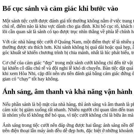
Bố cục sảnh và cảm giác khi bước vào
Một sảnh tiệc cưới được đánh giá tốt thường không nằm ở việc trang t
chú rể, điểm nào là khu vực dành cho gia đình. Khi bố cục rõ, khách 
lõi cần quan sát là sảnh có tạo được trục nhìn thẳng về phía lễ chính 
Với các nhà hàng tiệc cưới ở Quảng Nam, một điểm thực tế là nhiều 
thường được ưa thích hơn. Khi sảnh không bị quá dài hoặc quá hẹp, 
góc khuất sẽ khiến chương trình bị chia mảnh, nhất là lúc phát biểu,
Cơ chế của cảm giác “đẹp” trong một sảnh cưới không chỉ đến từ vật liệ
lại khiến cô dâu chú rể và đội nghi lễ khó di chuyển. Bàn tiệc đặt quá 
khi xem Hòa Nhi, cặp đôi nên ưu tiên đánh giá bằng cảm giác đứng ở 
gian có “chạy” tốt hay không.
Ánh sáng, âm thanh và khả năng vận hành 
Nếu phần sảnh là bộ mặt của nhà hàng, thì ánh sáng và âm thanh là ph
cảm xúc bị giảm xuống rất nhanh. Nhiều người chỉ quan tâm đến trang
là nhóm yếu tố không thể bỏ qua, vì tiệc cưới không chỉ là bữa ăn mà 
Ánh sáng trong tiệc cưới nên đáp ứng được hai tầng: ánh sáng nền để
trên điện thoại lẫn máy ảnh đều dễ đẹp hơn, đặc biệt ở những khoảnh