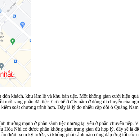
u đón khách, khu làm lễ và khu bàn tiệc. Một không gian cưới hiệu quả
 rồi mới sang phần đãi tiệc. Cơ chế ở đây nằm ở dòng di chuyển của ng
ễ kiểm soát chương trình hơn. Đây là lý do nhiều cặp đôi ở Quảng Na
tỉnh thường mạnh ở phần sảnh tiệc nhưng lại yếu ở phần chuyển tiếp. 
ếu Hòa Nhi có được phần không gian trung gian đủ hợp lý, đây sẽ là đ
 cần được xem kỹ trước, vì không phải sảnh nào cũng đáp ứng tốt các 