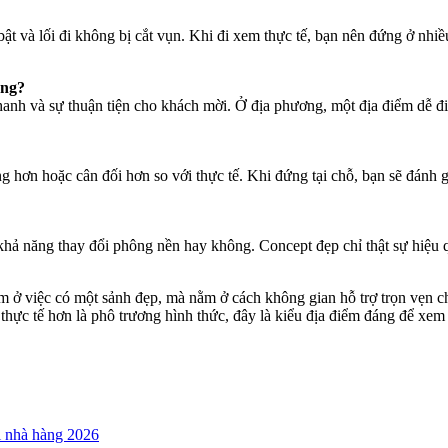
ật và lối đi không bị cắt vụn. Khi đi xem thực tế, bạn nên đứng ở nhiề
àng?
nh và sự thuận tiện cho khách mời. Ở địa phương, một địa điểm dễ đi l
 hơn hoặc cân đối hơn so với thực tế. Khi đứng tại chỗ, bạn sẽ đánh 
và khả năng thay đổi phông nền hay không. Concept đẹp chỉ thật sự hiệu
ở việc có một sảnh đẹp, mà nằm ở cách không gian hỗ trợ trọn vẹn cho 
hực tế hơn là phô trương hình thức, đây là kiểu địa điểm đáng để xem tr
ại nhà hàng 2026