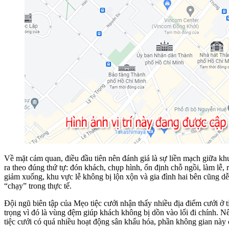
Về mặt cảm quan, điều đầu tiên nên đánh giá là sự liền mạch giữa kh
ra theo đúng thứ tự: đón khách, chụp hình, ổn định chỗ ngồi, làm lễ,
giảm xuống, khu vực lễ không bị lộn xộn và gia đình hai bên cũng d
“chạy” trong thực tế.
Đội ngũ biên tập của Mẹo tiệc cưới nhận thấy nhiều địa điểm cưới ở 
trọng vì đó là vùng đệm giúp khách không bị dồn vào lối đi chính. N
tiệc cưới có quá nhiều hoạt động sân khấu hóa, phần không gian này