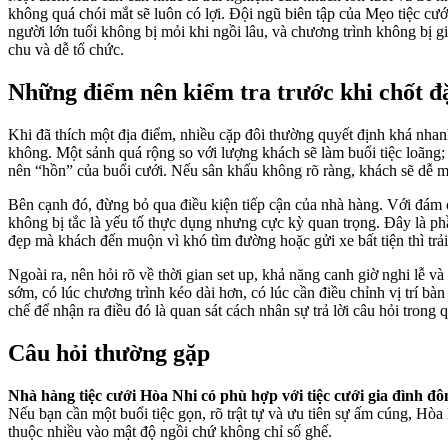
không quá chói mắt sẽ luôn có lợi. Đội ngũ biên tập của Mẹo tiệc cưới
người lớn tuổi không bị mỏi khi ngồi lâu, và chương trình không bị g
chu và dễ tổ chức.
Những điểm nên kiểm tra trước khi chốt đặ
Khi đã thích một địa điểm, nhiều cặp đôi thường quyết định khá nhanh
không. Một sảnh quá rộng so với lượng khách sẽ làm buổi tiệc loãng; 
nên “hồn” của buổi cưới. Nếu sân khấu không rõ ràng, khách sẽ dễ m
Bên cạnh đó, đừng bỏ qua điều kiện tiếp cận của nhà hàng. Với đám 
không bị tắc là yếu tố thực dụng nhưng cực kỳ quan trọng. Đây là phầ
đẹp mà khách đến muộn vì khó tìm đường hoặc gửi xe bất tiện thì trả
Ngoài ra, nên hỏi rõ về thời gian set up, khả năng canh giờ nghi lễ 
sớm, có lúc chương trình kéo dài hơn, có lúc cần điều chỉnh vị trí b
chế để nhận ra điều đó là quan sát cách nhân sự trả lời câu hỏi trong
Câu hỏi thường gặp
Nhà hàng tiệc cưới Hòa Nhi có phù hợp với tiệc cưới gia đình đ
Nếu bạn cần một buổi tiệc gọn, rõ trật tự và ưu tiên sự ấm cúng, Hòa
thuộc nhiều vào mật độ ngồi chứ không chỉ số ghế.