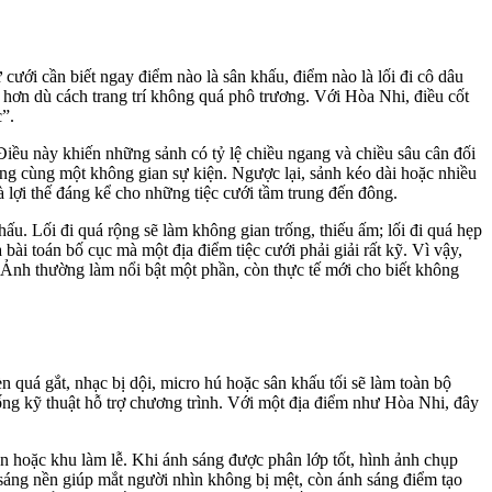
 cưới cần biết ngay điểm nào là sân khấu, điểm nào là lối đi cô dâu
g hơn dù cách trang trí không quá phô trương. Với Hòa Nhi, điều cốt
c”.
iều này khiến những sảnh có tỷ lệ chiều ngang và chiều sâu cân đối
ng cùng một không gian sự kiện. Ngược lại, sảnh kéo dài hoặc nhiều
à lợi thế đáng kể cho những tiệc cưới tầm trung đến đông.
khấu. Lối đi quá rộng sẽ làm không gian trống, thiếu ấm; lối đi quá hẹp
à bài toán bố cục mà một địa điểm tiệc cưới phải giải rất kỹ. Vì vậy,
. Ảnh thường làm nổi bật một phần, còn thực tế mới cho biết không
 quá gắt, nhạc bị dội, micro hú hoặc sân khấu tối sẽ làm toàn bộ
ống kỹ thuật hỗ trợ chương trình. Với một địa điểm như Hòa Nhi, đây
ên hoặc khu làm lễ. Khi ánh sáng được phân lớp tốt, hình ảnh chụp
 sáng nền giúp mắt người nhìn không bị mệt, còn ánh sáng điểm tạo