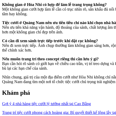
Không gian ở Hòa Nhi có hợp để làm lễ trang trọng không?
Một không gian cưới hợp làm lễ cần có trục nhìn rõ, sân khấu đủ nổi b
tâm hay không.
Tiệc cưới ở Quảng Nam nên ưu tiên tiêu chí nào khi chọn nhà h
Nên ưu tiên khả năng vận hành, độ thoáng của sảnh, chất lượng âm tha
hơn một không gian chỉ đẹp trên ảnh.
Có cần đi xem sảnh trực tiếp trước khi đặt cọc không?
Nên đi xem trực tiếp. Ảnh chụp thường làm không gian sáng hơn, rộng
thể chính xác hơn.
Nếu muốn trang trí theo concept riêng thì cần lưu ý gì?
Bạn cần hỏi rõ sảnh có giới hạn về chiều cao trần, vị trí treo dựng 
bù lại các hạn chế của sảnh.
Nhìn chung, giá trị của một địa điểm cưới như Hòa Nhi không chỉ nằm 
Quảng Nam đang tìm một nơi tổ chức tiệc cưới chú trọng trải nghiệm t
Khám phá
Gợi ý 4 nhà hàng tiệc cưới lý tưởng nhất tại Cao Bằng
Trang trí tiệc cưới phong cách hoàng gia: Bí quyết thiết kế lộng lẫy t