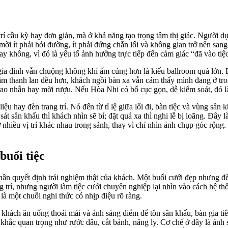
rí cầu kỳ hay đơn giản, mà ở khả năng tạo trọng tâm thị giác. Người dự
mời ít phải hỏi đường, ít phải đứng chắn lối và không gian trở nên san
hay không, vì đó là yếu tố ảnh hưởng trực tiếp đến cảm giác “đã vào tiệ
gia đình vẫn chuộng không khí ấm cúng hơn là kiểu ballroom quá lớn. Đ
âm thanh lan đều hơn, khách ngồi bàn xa vẫn cảm thấy mình đang ở tro
 trao nhẫn hay mời rượu. Nếu Hòa Nhi có bố cục gọn, dễ kiểm soát, đó l
u hay đèn trang trí. Nó đến từ tỉ lệ giữa lối đi, bàn tiệc và vùng sân 
sát sân khấu thì khách nhìn sẽ bí; đặt quá xa thì nghi lễ bị loãng. Đây l
nhiều vị trí khác nhau trong sảnh, thay vì chỉ nhìn ảnh chụp góc rộng
buổi tiệc
ần quyết định trải nghiệm thật của khách. Một buổi cưới đẹp nhưng đèn
 trí, nhưng người làm tiệc cưới chuyên nghiệp lại nhìn vào cách hệ th
là một chuỗi nghi thức có nhịp điệu rõ ràng.
 khách ăn uống thoải mái và ánh sáng điểm để tôn sân khấu, bàn gia ti
 khắc quan trọng như rước dâu, cắt bánh, nâng ly. Cơ chế ở đây là ánh