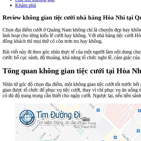
Khám phá
Review không gian tiệc cưới nhà hàng Hòa Nhi tại
Chọn địa điểm cưới ở Quảng Nam không chỉ là chuyện đẹp hay không 
linh hoạt cho từng kiểu lễ cưới hay không. Với nhà hàng tiệc cưới H
đông khách thì mọi thứ có còn trơn tru hay không.
Bài viết này đi theo góc nhìn thực tế của một người làm nội dung chu
cưới: bố cục sảnh, độ thoáng, khả năng tổ chức nghi lễ, cảm giác của
Tổng quan không gian tiệc cưới tại Hòa Nh
Nhìn từ góc độ chọn địa điểm, một không gian tiệc cưới tốt trước hế
gian được tổ chức để phục vụ tiệc cưới, thay vì chỉ phục vụ ăn uống 
có đủ độ trang trọng cần thiết cho ngày cưới. Ngược lại, nếu tiền sả