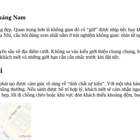
 Quảng Nam
đẹp. Quan trọng hơn là không gian đó có “giữ” được nhịp tiệc hay kh
òa Nhi, câu hỏi đáng xem nhất nằm ở trải nghiệm không gian: nhìn từ ng
yên sâu về địa điểm cưới. Không sa vào kiểu giới thiệu chung chung, bà
 khách mời và những giới hạn cần cân nhắc trước khi đặt tiệc.
i
t phải tạo được cảm giác rõ ràng về “tính chất sự kiện”. Với một nhà
thông thường. Nếu sảnh được bố trí hợp lý, khách mời sẽ cảm nhận ngay 
nh hẹp, lối đi chồng chéo hoặc khu vực đón khách thiếu khoảng đệm, buổ