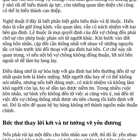
ý nhỏ rất dễ biến thành áp lực, còn những quan tâm thiện chí cũng
có thể bị hiểu thành can thiệp.
Nghệ thuật ở đây là biết phân biệt giữa hiếu thảo và lệ thuộc. Hiếu
thảo là vẫn giữ lòng kính, vẫn quan tâm, vẫn có trách nhiệm với hai
bên gia đình. Lệ thuộc là mọi quyết định của đôi vợ chồng đều phải
chờ sự cho phép hoặc phán xét từ người khác. Khi bước vào đời
sống hôn nhân, cặp đôi cần thống nhất với nhau về những nguyên
tắc cơ bản trước khi đối thoại với gia đình hai bên. Cơ chế này rất
quan trọng, vì nếu nội bộ vợ chồng không đồng thuận, lời nói bên
ngoài sẽ dễ làm họ lung lay.
Điều đáng nhớ là sự hòa hợp với gia đình hai bên thường đến từ sự
nhất quán hơn là khéo miệng. Một người dâu hay rể có thể không
nói nhiều, nhưng nếu biết đúng mực, có trách nhiệm và không làm
khó người còn lại, họ sẽ dần tạo được niềm tin. Trong nhiều cuộc
hôn nhân, sự bình yên không đến từ việc ai cũng vừa ý, mà đến từ
việc đôi vợ chồng thống nhất được ưu tiên chung rồi kiên định với
nó. Đó là nền để quan hệ họ hàng không trở thành nguồn mâu thuẫn
chính.
Bức thư thay lời kết và tư tưởng về yêu đương
Nếu phải rút lại một điều cho hôn nhân sau cưới, thì đó là: yêu nhau