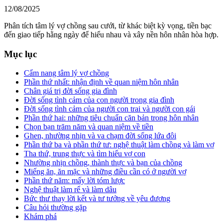
12/08/2025
Phân tích tâm lý vợ chồng sau cưới, từ khác biệt kỳ vọng, tiền bạc
đến giao tiếp hằng ngày để hiểu nhau và xây nền hôn nhân hòa hợp.
Mục lục
Cẩm nang tâm lý vợ chồng
Phần thứ nhất: nhận định về quan niệm hôn nhân
Chân giá trị đời sống gia đình
Đời sống tình cảm của con người trong gia đình
Đời sống tình cảm của người con trai và người con gái
Phần thứ hai: những tiêu chuẩn căn bản trong hôn nhân
Chọn bạn trăm năm và quan niệm về tiền
Ghen, nhường nhịn và va chạm đời sống lứa đôi
Phần thứ ba và phần thứ tư: nghệ thuật làm chồng và làm vợ
Tha thứ, trung thực và tìm hiểu vợ con
Nhường nhịn chồng, thành thực và bạn của chồng
Miếng ăn, ăn mặc và những điều cần có ở người vợ
Phần thứ năm: mấy lời tóm lược
Nghệ thuật làm rể và làm dâu
Bức thư thay lời kết và tư tưởng về yêu đương
Câu hỏi thường gặp
Khám phá