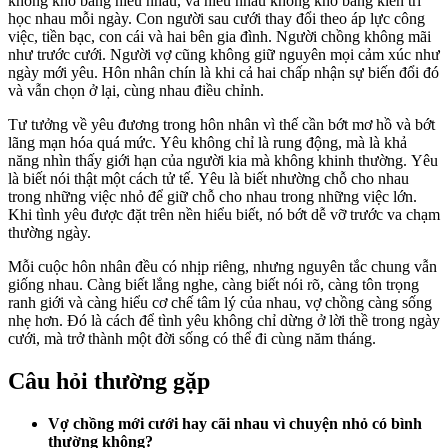
không khó bằng hiểu nhau, và hiểu nhau không khó bằng kiên trì
học nhau mỗi ngày. Con người sau cưới thay đổi theo áp lực công
việc, tiền bạc, con cái và hai bên gia đình. Người chồng không mãi
như trước cưới. Người vợ cũng không giữ nguyên mọi cảm xúc như
ngày mới yêu. Hôn nhân chín là khi cả hai chấp nhận sự biến đổi đó
và vẫn chọn ở lại, cùng nhau điều chỉnh.
Tư tưởng về yêu đương trong hôn nhân vì thế cần bớt mơ hồ và bớt
lãng mạn hóa quá mức. Yêu không chỉ là rung động, mà là khả
năng nhìn thấy giới hạn của người kia mà không khinh thường. Yêu
là biết nói thật một cách tử tế. Yêu là biết nhường chỗ cho nhau
trong những việc nhỏ để giữ chỗ cho nhau trong những việc lớn.
Khi tình yêu được đặt trên nền hiểu biết, nó bớt dễ vỡ trước va chạm
thường ngày.
Mỗi cuộc hôn nhân đều có nhịp riêng, nhưng nguyên tắc chung vẫn
giống nhau. Càng biết lắng nghe, càng biết nói rõ, càng tôn trọng
ranh giới và càng hiểu cơ chế tâm lý của nhau, vợ chồng càng sống
nhẹ hơn. Đó là cách để tình yêu không chỉ dừng ở lời thề trong ngày
cưới, mà trở thành một đời sống có thể đi cùng năm tháng.
Câu hỏi thường gặp
Vợ chồng mới cưới hay cãi nhau vì chuyện nhỏ có bình
thường không?