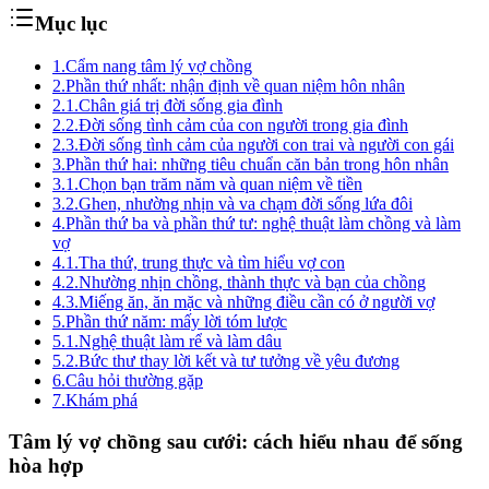
Mục lục
1.
Cẩm nang tâm lý vợ chồng
2.
Phần thứ nhất: nhận định về quan niệm hôn nhân
2.1.
Chân giá trị đời sống gia đình
2.2.
Đời sống tình cảm của con người trong gia đình
2.3.
Đời sống tình cảm của người con trai và người con gái
3.
Phần thứ hai: những tiêu chuẩn căn bản trong hôn nhân
3.1.
Chọn bạn trăm năm và quan niệm về tiền
3.2.
Ghen, nhường nhịn và va chạm đời sống lứa đôi
4.
Phần thứ ba và phần thứ tư: nghệ thuật làm chồng và làm
vợ
4.1.
Tha thứ, trung thực và tìm hiểu vợ con
4.2.
Nhường nhịn chồng, thành thực và bạn của chồng
4.3.
Miếng ăn, ăn mặc và những điều cần có ở người vợ
5.
Phần thứ năm: mấy lời tóm lược
5.1.
Nghệ thuật làm rể và làm dâu
5.2.
Bức thư thay lời kết và tư tưởng về yêu đương
6.
Câu hỏi thường gặp
7.
Khám phá
Tâm lý vợ chồng sau cưới: cách hiểu nhau để sống
hòa hợp