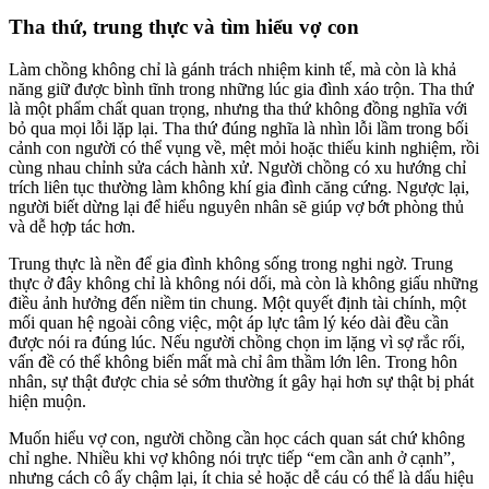
Tha thứ, trung thực và tìm hiểu vợ con
Làm chồng không chỉ là gánh trách nhiệm kinh tế, mà còn là khả
năng giữ được bình tĩnh trong những lúc gia đình xáo trộn. Tha thứ
là một phẩm chất quan trọng, nhưng tha thứ không đồng nghĩa với
bỏ qua mọi lỗi lặp lại. Tha thứ đúng nghĩa là nhìn lỗi lầm trong bối
cảnh con người có thể vụng về, mệt mỏi hoặc thiếu kinh nghiệm, rồi
cùng nhau chỉnh sửa cách hành xử. Người chồng có xu hướng chỉ
trích liên tục thường làm không khí gia đình căng cứng. Ngược lại,
người biết dừng lại để hiểu nguyên nhân sẽ giúp vợ bớt phòng thủ
và dễ hợp tác hơn.
Trung thực là nền để gia đình không sống trong nghi ngờ. Trung
thực ở đây không chỉ là không nói dối, mà còn là không giấu những
điều ảnh hưởng đến niềm tin chung. Một quyết định tài chính, một
mối quan hệ ngoài công việc, một áp lực tâm lý kéo dài đều cần
được nói ra đúng lúc. Nếu người chồng chọn im lặng vì sợ rắc rối,
vấn đề có thể không biến mất mà chỉ âm thầm lớn lên. Trong hôn
nhân, sự thật được chia sẻ sớm thường ít gây hại hơn sự thật bị phát
hiện muộn.
Muốn hiểu vợ con, người chồng cần học cách quan sát chứ không
chỉ nghe. Nhiều khi vợ không nói trực tiếp “em cần anh ở cạnh”,
nhưng cách cô ấy chậm lại, ít chia sẻ hoặc dễ cáu có thể là dấu hiệu