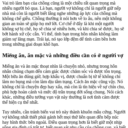
Vai trò làm bạn của chồng cũng là một chiều rất quan trọng mà
nhiều người bỏ qua. Là bạn, người vợ không chỉ là người giữ nếp
nhà mà còn là người biết lắng nghe những áp lực của chồng mà
không chế giễu. Chồng thường ít nói hơn về lo âu, nên một không
gian an toàn sẽ giúp họ mở lời. Cơ chế ở đây là khi một người
không sợ bị chê, họ sẽ chia sẻ nhiều hơn, và khi chia sẻ được, họ sẽ
bớt hành xử cộc cằn. Vì thế, tình bạn trong hôn nhân không làm
giảm sự lãng mạn. Trái lại, nó tạo lớp đệm để tình cảm bền hơn
trong những giai đoạn khô hạn.
Miếng ăn, ăn mặc và những điều cần có ở người vợ
Miếng ăn và ăn mặc thoạt nhìn là chuyện nhỏ, nhưng trong hôn
nhân chúng chạm đến cảm giác được chăm sóc và được tôn trọng.
Một bữa ăn đúng giờ, hợp khẩu vị, được chuẩn bị tử tế không chỉ
làm no bụng mà còn làm dịu tâm trạng. Cách ăn mặc cũng vậy. Nó
không chỉ là chuyện đẹp hay xấu, mà còn là tín hiệu về sự chỉn chu,
phù hợp hoàn cảnh và mức độ trân trọng đời sống chung. Nói cách
khác, những điều tưởng vụn vặt này thường là nơi tình cảm được
thể hiện cụ thể nhất.
Tuy nhiên, cần tránh biến vai trò này thành khuôn mẫu cứng. Người
vợ không nhất thiết phải gánh hết mọi thứ liên quan đến bếp núc
hay hình thức bên ngoài. Điều quan trọng hơn là biết giữ một nhịp
sống gia đình có trật tự, biết quan sát nhu cầu của chồng con, và biết