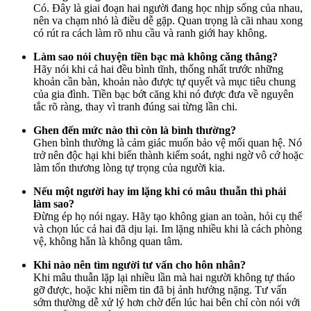
Có. Đây là giai đoạn hai người đang học nhịp sống của nhau,
nên va chạm nhỏ là điều dễ gặp. Quan trọng là cãi nhau xong
có rút ra cách làm rõ nhu cầu và ranh giới hay không.
Làm sao nói chuyện tiền bạc mà không căng thẳng?
Hãy nói khi cả hai đều bình tĩnh, thống nhất trước những
khoản cần bàn, khoản nào được tự quyết và mục tiêu chung
của gia đình. Tiền bạc bớt căng khi nó được đưa về nguyên
tắc rõ ràng, thay vì tranh đúng sai từng lần chi.
Ghen đến mức nào thì còn là bình thường?
Ghen bình thường là cảm giác muốn bảo vệ mối quan hệ. Nó
trở nên độc hại khi biến thành kiểm soát, nghi ngờ vô cớ hoặc
làm tổn thương lòng tự trọng của người kia.
Nếu một người hay im lặng khi có mâu thuẫn thì phải
làm sao?
Đừng ép họ nói ngay. Hãy tạo không gian an toàn, hỏi cụ thể
và chọn lúc cả hai đã dịu lại. Im lặng nhiều khi là cách phòng
vệ, không hẳn là không quan tâm.
Khi nào nên tìm người tư vấn cho hôn nhân?
Khi mâu thuẫn lặp lại nhiều lần mà hai người không tự tháo
gỡ được, hoặc khi niềm tin đã bị ảnh hưởng nặng. Tư vấn
sớm thường dễ xử lý hơn chờ đến lúc hai bên chỉ còn nói với