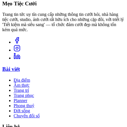
Mẹo Tiệc Cưới
Trang tin tức uy tín cung cấp những thông tin cưới hỏi, nhà hàng
tiệc cưới, studio, ảnh cưới rất hữu ích cho những cặp đôi, với triết lý
'Tiết kiệm mà siêu sang' — tổ chức đám cưới đẹp mà không tốn
kém quá mức.
Bài viết
Địa điểm
Ẩm thực
Trang trí
Trang phục
Planner
Phong thuỷ
Đời sống
Chuyển đổi số
Liên hệ