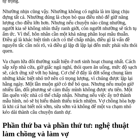
tự trọng.
Nhường nhịn cũng vậy. Nhường không có nghĩa là im lặng chịu
đựng tất cả. Nhường đúng là chọn bỏ qua điều nhỏ để giữ năng
lượng cho điều lớn hơn. Nhưng nếu chuyện nào cũng nhường,
người kia sẽ không nhìn thấy ranh giới, còn người nhường sẽ tích tụ
ấm ức. Vì thế, hôn nhân cần một khả năng phân loại mâu thuẫn.
Điều gì là khác biệt tính cách có thể chấp nhận, điều gì là vấn đề
nguyên tắc cần nói rõ, và điều gì lặp đi lặp lại đến mức phải sửa thói
quen.
Va chạm lứa đôi thường xuất hiện ở nơi sinh hoạt chung nhất. Cách
sắp xếp nhà cửa, giờ giấc ngủ nghỉ, thói quen ăn uống, mức độ sạch
sẽ, cách ứng xử với họ hàng. Cơ chế ở đây là đời sống chung làm
những khác biệt nhỏ trở nên có trọng lượng, vì chúng được lặp lại
hằng ngày. Một lần muộn giờ có thể bỏ qua. Nhưng nếu muộn giờ
nhiều lần, đối phương sẽ cảm thấy mình không được ưu tiên. Một
lần quên việc nhà có thể chấp nhận. Nhưng nếu việc ấy trở thành
mẫu hình, nó sẽ bị hiểu thành thiếu trách nhiệm. Vợ chồng hòa hợp
là khi cả hai biết nói sớm, sửa sớm và không để một va chạm nhỏ
kéo dài thành câu chuyện danh dự.
Phần thứ ba và phần thứ tư: nghệ thuật
làm chồng và làm vợ