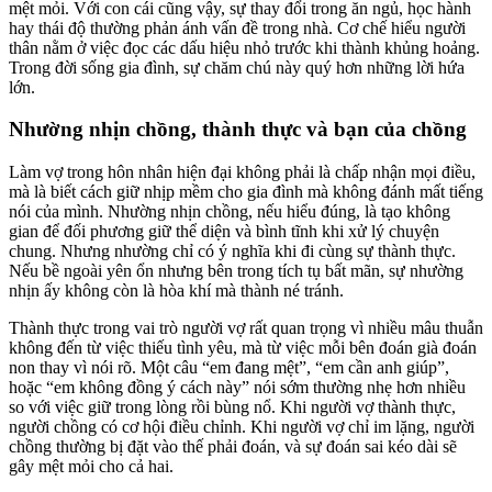
mệt mỏi. Với con cái cũng vậy, sự thay đổi trong ăn ngủ, học hành
hay thái độ thường phản ánh vấn đề trong nhà. Cơ chế hiểu người
thân nằm ở việc đọc các dấu hiệu nhỏ trước khi thành khủng hoảng.
Trong đời sống gia đình, sự chăm chú này quý hơn những lời hứa
lớn.
Nhường nhịn chồng, thành thực và bạn của chồng
Làm vợ trong hôn nhân hiện đại không phải là chấp nhận mọi điều,
mà là biết cách giữ nhịp mềm cho gia đình mà không đánh mất tiếng
nói của mình. Nhường nhịn chồng, nếu hiểu đúng, là tạo không
gian để đối phương giữ thể diện và bình tĩnh khi xử lý chuyện
chung. Nhưng nhường chỉ có ý nghĩa khi đi cùng sự thành thực.
Nếu bề ngoài yên ổn nhưng bên trong tích tụ bất mãn, sự nhường
nhịn ấy không còn là hòa khí mà thành né tránh.
Thành thực trong vai trò người vợ rất quan trọng vì nhiều mâu thuẫn
không đến từ việc thiếu tình yêu, mà từ việc mỗi bên đoán già đoán
non thay vì nói rõ. Một câu “em đang mệt”, “em cần anh giúp”,
hoặc “em không đồng ý cách này” nói sớm thường nhẹ hơn nhiều
so với việc giữ trong lòng rồi bùng nổ. Khi người vợ thành thực,
người chồng có cơ hội điều chỉnh. Khi người vợ chỉ im lặng, người
chồng thường bị đặt vào thế phải đoán, và sự đoán sai kéo dài sẽ
gây mệt mỏi cho cả hai.