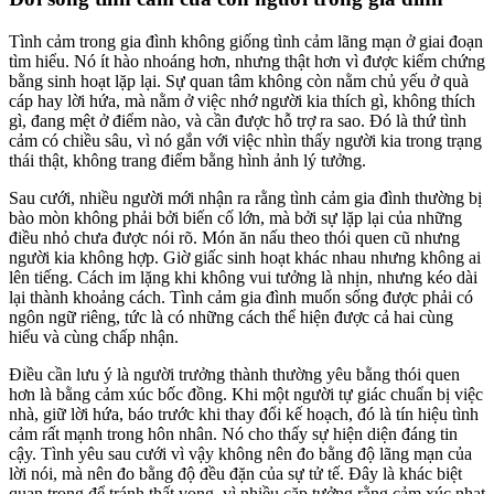
Tình cảm trong gia đình không giống tình cảm lãng mạn ở giai đoạn
tìm hiểu. Nó ít hào nhoáng hơn, nhưng thật hơn vì được kiểm chứng
bằng sinh hoạt lặp lại. Sự quan tâm không còn nằm chủ yếu ở quà
cáp hay lời hứa, mà nằm ở việc nhớ người kia thích gì, không thích
gì, đang mệt ở điểm nào, và cần được hỗ trợ ra sao. Đó là thứ tình
cảm có chiều sâu, vì nó gắn với việc nhìn thấy người kia trong trạng
thái thật, không trang điểm bằng hình ảnh lý tưởng.
Sau cưới, nhiều người mới nhận ra rằng tình cảm gia đình thường bị
bào mòn không phải bởi biến cố lớn, mà bởi sự lặp lại của những
điều nhỏ chưa được nói rõ. Món ăn nấu theo thói quen cũ nhưng
người kia không hợp. Giờ giấc sinh hoạt khác nhau nhưng không ai
lên tiếng. Cách im lặng khi không vui tưởng là nhịn, nhưng kéo dài
lại thành khoảng cách. Tình cảm gia đình muốn sống được phải có
ngôn ngữ riêng, tức là có những cách thể hiện được cả hai cùng
hiểu và cùng chấp nhận.
Điều cần lưu ý là người trưởng thành thường yêu bằng thói quen
hơn là bằng cảm xúc bốc đồng. Khi một người tự giác chuẩn bị việc
nhà, giữ lời hứa, báo trước khi thay đổi kế hoạch, đó là tín hiệu tình
cảm rất mạnh trong hôn nhân. Nó cho thấy sự hiện diện đáng tin
cậy. Tình yêu sau cưới vì vậy không nên đo bằng độ lãng mạn của
lời nói, mà nên đo bằng độ đều đặn của sự tử tế. Đây là khác biệt
quan trọng để tránh thất vọng, vì nhiều cặp tưởng rằng cảm xúc nhạt