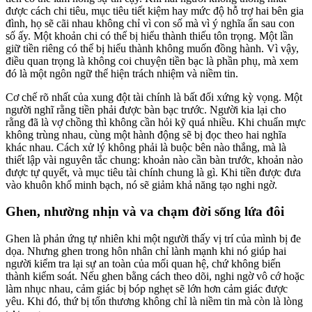
được cách chi tiêu, mục tiêu tiết kiệm hay mức độ hỗ trợ hai bên gia
đình, họ sẽ cãi nhau không chỉ vì con số mà vì ý nghĩa ẩn sau con
số ấy. Một khoản chi có thể bị hiểu thành thiếu tôn trọng. Một lần
giữ tiền riêng có thể bị hiểu thành không muốn đồng hành. Vì vậy,
điều quan trọng là không coi chuyện tiền bạc là phần phụ, mà xem
đó là một ngôn ngữ thể hiện trách nhiệm và niềm tin.
Cơ chế rõ nhất của xung đột tài chính là bất đối xứng kỳ vọng. Một
người nghĩ rằng tiền phải được bàn bạc trước. Người kia lại cho
rằng đã là vợ chồng thì không cần hỏi kỹ quá nhiều. Khi chuẩn mực
không trùng nhau, cùng một hành động sẽ bị đọc theo hai nghĩa
khác nhau. Cách xử lý không phải là buộc bên nào thắng, mà là
thiết lập vài nguyên tắc chung: khoản nào cần bàn trước, khoản nào
được tự quyết, và mục tiêu tài chính chung là gì. Khi tiền được đưa
vào khuôn khổ minh bạch, nó sẽ giảm khả năng tạo nghi ngờ.
Ghen, nhường nhịn và va chạm đời sống lứa đôi
Ghen là phản ứng tự nhiên khi một người thấy vị trí của mình bị đe
dọa. Nhưng ghen trong hôn nhân chỉ lành mạnh khi nó giúp hai
người kiểm tra lại sự an toàn của mối quan hệ, chứ không biến
thành kiểm soát. Nếu ghen bằng cách theo dõi, nghi ngờ vô cớ hoặc
làm nhục nhau, cảm giác bị bóp nghẹt sẽ lớn hơn cảm giác được
yêu. Khi đó, thứ bị tổn thương không chỉ là niềm tin mà còn là lòng