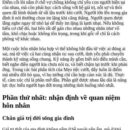
Điểm cốt lõi nằm ở chỗ vợ chồng không chỉ yêu con người hiện tại
của nhau, mà còn phải học cách sống với hệ giá trị, nỗi sợ và thói
quen đã hình thành từ rất lâu trước khi cưới. Người lớn lên trong gia
đình ít nói thường chọn im lặng khi căng thẳng. Người quen được
lắng nghe ngay từ nhỏ lại dễ thấy im lặng là lạnh nhạt. Nếu không
hiểu cơ chế đó, hai bên rất dễ gán cho nhau những nhãn như vô
tâm, khó chịu hoặc không tôn trọng, trong khi gốc rễ chỉ là cách
phòng vệ khác nhau.
Một cuộc hôn nhân hòa hợp vì thế không bắt đầu từ việc ai đúng ai
sai, mà từ việc cả hai cùng nhận ra: sau cưới, tình yêu phải chuyển
thành kỹ năng sống chung. Kỹ năng ấy gồm biết nói điều mình cần,
biết nghe điều người kia chưa nói ra, và biết chậm lại trước khi phản
ứng. Trong các bài phân tích của Mẹo tiệc cưới, đây luôn là điểm
mà nhiều đôi bỏ qua, vì họ tưởng chỉ cần hợp cảm xúc là đủ. Thực
tế, cảm xúc chỉ là phần mở đầu. Phần giữ được nhau lâu dài là năng
lực đọc hiểu người bạn đời trong những tình huống nhỏ nhất.
Phần thứ nhất: nhận định về quan niệm
hôn nhân
Chân giá trị đời sống gia đình
Giá trị thật của gia đình không nằm ở bề ngoài yên ấm, mà ở khả