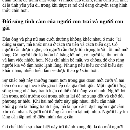
đi là tình yêu yếu đi, trong khi thực ra nó chỉ đang chuyển sang hình
thức chín hơn.
Đời sống tình cảm của người con trai và người con
gái
Đàn ông và phụ nữ sau cưới thường không khác nhau ở mức “ai
đúng ai sai”, mà khác nhau ở cách ưu tiên và cách biểu đạt. Có
người cần được nghe, có người cần được tôn trọng trước rồi mới mở
lòng. Có người bộc lộ buồn bã bằng lời nói, có người lại thu mình
và làm việc nhiều hơn. Nếu chỉ nhìn bề mặt, vợ chồng dễ cho rằng
người kia vô tâm hoặc lạnh lùng. Nhưng nếu hiểu cơ chế biểu đạt
khác nhau, nhiều hiểu lầm sẽ được tháo gỡ sớm hơn.
Sự khác biệt này thường mạnh hơn trong giai đoạn mới cưới vì hai
bên còn mang theo kiểu giao tiếp của gia đình gốc. Một người từng
sống trong nhà hay tranh luận có thể nói thẳng và nhanh. Người lớn
lên trong môi trường coi trọng trật tự lại dễ né xung đột và chờ đối
phương tự hiểu. Khi hai mô thức này gặp nhau, điều cần nhất
không phải là thắng tranh luận, mà là học cách dịch ngôn ngữ cảm
xúc của nhau. Người nói thẳng cần mềm lại một nhịp. Người hay im
lặng cần tập nói rõ điều mình đang cần.
Cơ chế khiến sự khác biệt này trở thành xung đột là do mỗi người