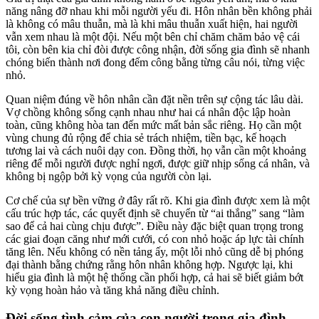
năng nâng đỡ nhau khi mỗi người yếu đi. Hôn nhân bền không phải
là không có mâu thuẫn, mà là khi mâu thuẫn xuất hiện, hai người
vẫn xem nhau là một đội. Nếu một bên chỉ chăm chăm bảo vệ cái
tôi, còn bên kia chỉ đòi được công nhận, đời sống gia đình sẽ nhanh
chóng biến thành nơi đong đếm công bằng từng câu nói, từng việc
nhỏ.
Quan niệm đúng về hôn nhân cần đặt nền trên sự cộng tác lâu dài.
Vợ chồng không sống cạnh nhau như hai cá nhân độc lập hoàn
toàn, cũng không hòa tan đến mức mất bản sắc riêng. Họ cần một
vùng chung đủ rộng để chia sẻ trách nhiệm, tiền bạc, kế hoạch
tương lai và cách nuôi dạy con. Đồng thời, họ vẫn cần một khoảng
riêng để mỗi người được nghỉ ngơi, được giữ nhịp sống cá nhân, và
không bị ngộp bởi kỳ vọng của người còn lại.
Cơ chế của sự bền vững ở đây rất rõ. Khi gia đình được xem là một
cấu trúc hợp tác, các quyết định sẽ chuyển từ “ai thắng” sang “làm
sao để cả hai cùng chịu được”. Điều này đặc biệt quan trọng trong
các giai đoạn căng như mới cưới, có con nhỏ hoặc áp lực tài chính
tăng lên. Nếu không có nền tảng ấy, một lỗi nhỏ cũng dễ bị phóng
đại thành bằng chứng rằng hôn nhân không hợp. Ngược lại, khi
hiểu gia đình là một hệ thống cần phối hợp, cả hai sẽ biết giảm bớt
kỳ vọng hoàn hảo và tăng khả năng điều chỉnh.
Đời sống tình cảm của con người trong gia đình