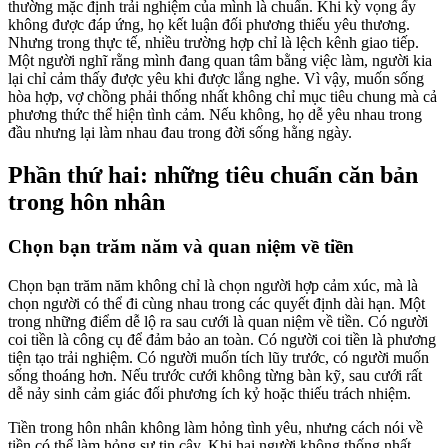
thường mặc định trải nghiệm của mình là chuẩn. Khi kỳ vọng ấy
không được đáp ứng, họ kết luận đối phương thiếu yêu thương.
Nhưng trong thực tế, nhiều trường hợp chỉ là lệch kênh giao tiếp.
Một người nghĩ rằng mình đang quan tâm bằng việc làm, người kia
lại chỉ cảm thấy được yêu khi được lắng nghe. Vì vậy, muốn sống
hòa hợp, vợ chồng phải thống nhất không chỉ mục tiêu chung mà cả
phương thức thể hiện tình cảm. Nếu không, họ dễ yêu nhau trong
đầu nhưng lại làm nhau đau trong đời sống hằng ngày.
Phần thứ hai: những tiêu chuẩn căn bản
trong hôn nhân
Chọn bạn trăm năm và quan niệm về tiền
Chọn bạn trăm năm không chỉ là chọn người hợp cảm xúc, mà là
chọn người có thể đi cùng nhau trong các quyết định dài hạn. Một
trong những điểm dễ lộ ra sau cưới là quan niệm về tiền. Có người
coi tiền là công cụ để đảm bảo an toàn. Có người coi tiền là phương
tiện tạo trải nghiệm. Có người muốn tích lũy trước, có người muốn
sống thoáng hơn. Nếu trước cưới không từng bàn kỹ, sau cưới rất
dễ nảy sinh cảm giác đối phương ích kỷ hoặc thiếu trách nhiệm.
Tiền trong hôn nhân không làm hỏng tình yêu, nhưng cách nói về
tiền có thể làm hỏng sự tin cậy. Khi hai người không thống nhất