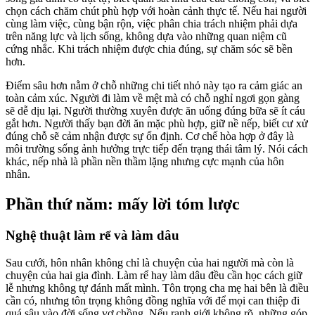
chọn cách chăm chút phù hợp với hoàn cảnh thực tế. Nếu hai người
cùng làm việc, cùng bận rộn, việc phân chia trách nhiệm phải dựa
trên năng lực và lịch sống, không dựa vào những quan niệm cũ
cứng nhắc. Khi trách nhiệm được chia đúng, sự chăm sóc sẽ bền
hơn.
Điểm sâu hơn nằm ở chỗ những chi tiết nhỏ này tạo ra cảm giác an
toàn cảm xúc. Người đi làm về mệt mà có chỗ nghỉ ngơi gọn gàng
sẽ dễ dịu lại. Người thường xuyên được ăn uống đúng bữa sẽ ít cáu
gắt hơn. Người thấy bạn đời ăn mặc phù hợp, giữ nề nếp, biết cư xử
đúng chỗ sẽ cảm nhận được sự ổn định. Cơ chế hòa hợp ở đây là
môi trường sống ảnh hưởng trực tiếp đến trạng thái tâm lý. Nói cách
khác, nếp nhà là phần nền thầm lặng nhưng cực mạnh của hôn
nhân.
Phần thứ năm: mấy lời tóm lược
Nghệ thuật làm rể và làm dâu
Sau cưới, hôn nhân không chỉ là chuyện của hai người mà còn là
chuyện của hai gia đình. Làm rể hay làm dâu đều cần học cách giữ
lễ nhưng không tự đánh mất mình. Tôn trọng cha mẹ hai bên là điều
cần có, nhưng tôn trọng không đồng nghĩa với để mọi can thiệp đi
quá sâu vào đời sống vợ chồng. Nếu ranh giới không rõ, những góp