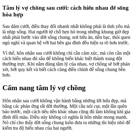
Tâm lý vợ chồng sau cưới: cách hiểu nhau để sống
hòa hợp
Sau đám cưới, điều thay đổi nhanh nhất không phải là tình yêu mà
là nhịp sống. Hai người từ chỗ hẹn hò trong những khung giờ đẹp
nhất phải bước vào đời sống chung, nơi bữa ăn, tiền bạc, thói quen
ngủ nghỉ và quan hệ với hai bên gia đình đều hiện ra rõ hơn trước.
Vì thế, hôn nhân sau cưới không chỉ cần cảm xúc, mà còn cần một
cách hiểu nhau đủ sâu để không biến khác biệt thành xung đột
thường trực. Khi nắm đúng tâm lý của nhau, vợ chồng sẽ bớt phán
xét, bớt quy kết và biết cách cùng điều chỉnh để sống chung bền
hơn.
Cẩm nang tâm lý vợ chồng
Hôn nhân sau cưới không vận hành bằng những lời hứa đẹp, mà
bằng các phản ứng rất đời thường. Một câu nói cụt, một lần quên
báo trước, một cách tiêu tiền khác nhau cũng đủ làm không khí gia
đình đổi màu. Điều này không có nghĩa là hôn nhân mong manh.
Nó chỉ cho thấy đời sống chung luôn đưa ra những tín hiệu nhỏ để
kiểm tra độ hiểu nhau của hai người.