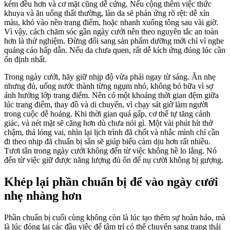
kém đều hơn và cơ mặt cũng dễ cứng. Nếu cộng thêm việc thức
khuya và ăn uống thất thường, làn da sẽ phản ứng rõ rệt: dễ xỉn
màu, khó vào nền trang điểm, hoặc nhanh xuống tông sau vài giờ.
Vì vậy, cách chăm sóc gần ngày cưới nên theo nguyên tắc an toàn
hơn là thử nghiệm. Đừng đổi sang sản phẩm dưỡng mới chỉ vì nghe
quảng cáo hấp dẫn. Nếu da chưa quen, rất dễ kích ứng đúng lúc cần
ổn định nhất.
Trong ngày cưới, hãy giữ nhịp độ vừa phải ngay từ sáng. Ăn nhẹ
nhưng đủ, uống nước thành từng ngụm nhỏ, không bỏ bữa vì sợ
ảnh hưởng lớp trang điểm. Nên có một khoảng thời gian đệm giữa
lúc trang điểm, thay đồ và di chuyển, vì chạy sát giờ làm người
trong cuộc dễ hoảng. Khi thời gian quá gấp, cơ thể tự tăng cảnh
giác, và nét mặt sẽ căng hơn dù chưa nói gì. Một vài phút hít thở
chậm, thả lỏng vai, nhìn lại lịch trình đã chốt và nhắc mình chỉ cần
đi theo nhịp đã chuẩn bị sẵn sẽ giúp biểu cảm dịu hơn rất nhiều.
Tươi tắn trong ngày cưới không đến từ việc không hề lo lắng. Nó
đến từ việc giữ được năng lượng đủ ổn để nụ cười không bị gượng.
Khép lại phần chuẩn bị để vào ngày cưới
nhẹ nhàng hơn
Phần chuẩn bị cuối cùng không còn là lúc tạo thêm sự hoàn hảo, mà
là lúc đóng lại các đầu việc để tâm trí có thể chuyển sang trạng thái