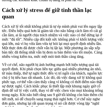
Cách xử lý stress để giữ tinh thần lạc
quan
Cách xử lý tốt nhất không phải là tự ép mình phải vui lên ngay lập
tức. Điều hiệu quả hơn là giảm tải cho não bằng cách làm rõ cái gì
cần làm, ai là người chịu trách nhiệm và việc nào có thể dừng lại ở
mức “đủ tốt”. Nhiều cặp đôi kiệt sức không phải vì khối lượng việc
quá lớn, mà vì họ vừa làm vừa tự hỏi lại mọi quyết định nhiều lần.
Một thực đơn đã được chốt vẫn bị lật lại. Một phương án sắp xếp
bàn tiệc đã thống nhất vẫn bị đem ra bàn thêm vào tối muộn. Càng
nhiều vòng kiểm tra, mức mệt mỏi tinh thần càng tăng.
Về cơ chế, não người bị ảnh hưởng mạnh bởi hiện tượng quá tải
quyết định. Khi phải chọn liên tục giữa quá nhiều phương án nhỏ,
từ màu thiệp, thứ tự nghi thức đến vị trí ngồi của khách, nguồn lực
chú ý bị tiêu hao rất nhanh. Lúc đó, dù việc đang xử lý không quá
phức tạp, cơ thể vẫn cảm thấy căng vì không có thời điểm nào thật
sự được nghỉ. Cách khắc phục là thiết lập một khung ngày giờ cố
định để xử lý việc cưới, thay vì để việc chen vào mọi khoảng trống
trong ngày. Khi não biết rằng sau 9 giờ tối không còn bàn thêm chi
tiết mới, nó dễ chuyển sang trạng thái nghỉ hơn. Cơ chế này nghe
đơn giản, nhưng lại rất quan trọng vì nó cắt được vòng lặp “nghĩ