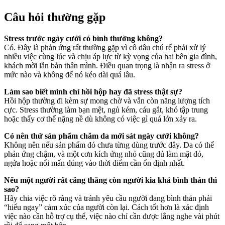
Câu hỏi thường gặp
Stress trước ngày cưới có bình thường không?
Có. Đây là phản ứng rất thường gặp vì cô dâu chú rể phải xử lý
nhiều việc cùng lúc và chịu áp lực từ kỳ vọng của hai bên gia đình,
khách mời lẫn bản thân mình. Điều quan trọng là nhận ra stress ở
mức nào và không để nó kéo dài quá lâu.
Làm sao biết mình chỉ hồi hộp hay đã stress thật sự?
Hồi hộp thường đi kèm sự mong chờ và vẫn còn năng lượng tích
cực. Stress thường làm bạn mệt, ngủ kém, cáu gắt, khó tập trung
hoặc thấy cơ thể nặng nề dù không có việc gì quá lớn xảy ra.
Có nên thử sản phẩm chăm da mới sát ngày cưới không?
Không nên nếu sản phẩm đó chưa từng dùng trước đây. Da có thể
phản ứng chậm, và một cơn kích ứng nhỏ cũng đủ làm mặt đỏ,
ngứa hoặc nổi mẩn đúng vào thời điểm cần ổn định nhất.
Nếu một người rất căng thẳng còn người kia khá bình thản thì
sao?
Hãy chia việc rõ ràng và tránh yêu cầu người đang bình thản phải
“hiểu ngay” cảm xúc của người còn lại. Cách tốt hơn là xác định
việc nào cần hỗ trợ cụ thể, việc nào chỉ cần được lắng nghe vài phút