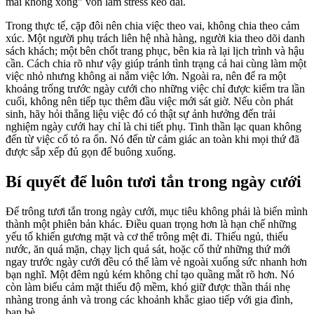
mãi không xong” vốn làm stress kéo dài.
Trong thực tế, cặp đôi nên chia việc theo vai, không chia theo cảm
xúc. Một người phụ trách liên hệ nhà hàng, người kia theo dõi danh
sách khách; một bên chốt trang phục, bên kia rà lại lịch trình và hậu
cần. Cách chia rõ như vậy giúp tránh tình trạng cả hai cùng làm một
việc nhỏ nhưng không ai nắm việc lớn. Ngoài ra, nên để ra một
khoảng trống trước ngày cưới cho những việc chỉ được kiểm tra lần
cuối, không nên tiếp tục thêm đầu việc mới sát giờ. Nếu còn phát
sinh, hãy hỏi thẳng liệu việc đó có thật sự ảnh hưởng đến trải
nghiệm ngày cưới hay chỉ là chi tiết phụ. Tinh thần lạc quan không
đến từ việc cố tỏ ra ổn. Nó đến từ cảm giác an toàn khi mọi thứ đã
được sắp xếp đủ gọn để buông xuống.
Bí quyết để luôn tươi tắn trong ngày cưới
Để trông tươi tắn trong ngày cưới, mục tiêu không phải là biến mình
thành một phiên bản khác. Điều quan trọng hơn là hạn chế những
yếu tố khiến gương mặt và cơ thể trông mệt đi. Thiếu ngủ, thiếu
nước, ăn quá mặn, chạy lịch quá sát, hoặc cố thử những thứ mới
ngay trước ngày cưới đều có thể làm vẻ ngoài xuống sức nhanh hơn
bạn nghĩ. Một đêm ngủ kém không chỉ tạo quầng mắt rõ hơn. Nó
còn làm biểu cảm mặt thiếu độ mềm, khó giữ được thần thái nhẹ
nhàng trong ảnh và trong các khoảnh khắc giao tiếp với gia đình,
bạn bè.