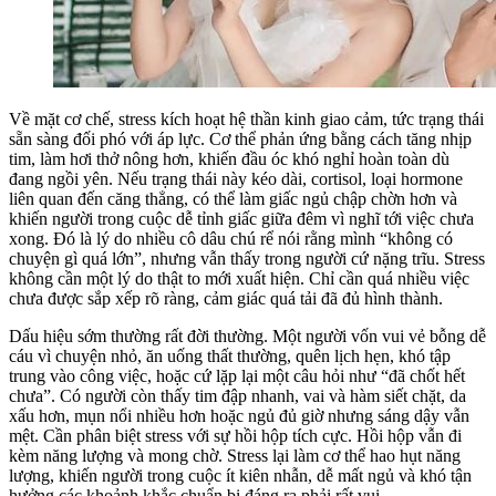
Về mặt cơ chế, stress kích hoạt hệ thần kinh giao cảm, tức trạng thái
sẵn sàng đối phó với áp lực. Cơ thể phản ứng bằng cách tăng nhịp
tim, làm hơi thở nông hơn, khiến đầu óc khó nghỉ hoàn toàn dù
đang ngồi yên. Nếu trạng thái này kéo dài, cortisol, loại hormone
liên quan đến căng thẳng, có thể làm giấc ngủ chập chờn hơn và
khiến người trong cuộc dễ tỉnh giấc giữa đêm vì nghĩ tới việc chưa
xong. Đó là lý do nhiều cô dâu chú rể nói rằng mình “không có
chuyện gì quá lớn”, nhưng vẫn thấy trong người cứ nặng trĩu. Stress
không cần một lý do thật to mới xuất hiện. Chỉ cần quá nhiều việc
chưa được sắp xếp rõ ràng, cảm giác quá tải đã đủ hình thành.
Dấu hiệu sớm thường rất đời thường. Một người vốn vui vẻ bỗng dễ
cáu vì chuyện nhỏ, ăn uống thất thường, quên lịch hẹn, khó tập
trung vào công việc, hoặc cứ lặp lại một câu hỏi như “đã chốt hết
chưa”. Có người còn thấy tim đập nhanh, vai và hàm siết chặt, da
xấu hơn, mụn nổi nhiều hơn hoặc ngủ đủ giờ nhưng sáng dậy vẫn
mệt. Cần phân biệt stress với sự hồi hộp tích cực. Hồi hộp vẫn đi
kèm năng lượng và mong chờ. Stress lại làm cơ thể hao hụt năng
lượng, khiến người trong cuộc ít kiên nhẫn, dễ mất ngủ và khó tận
hưởng các khoảnh khắc chuẩn bị đáng ra phải rất vui.