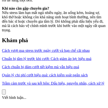
rồi để sang một bên.
Khi nào cần gặp chuyên gia?
Nếu stress làm bạn mất ngủ nhiều ngày, ăn uống kém, hoảng sợ,
khó thở hoặc không còn khả năng sinh hoạt bình thường, nên tìm
đến bác sĩ hoặc chuyên gia tâm lý. Đó không phải dấu hiệu yếu đi,
mà là cách bảo vệ chính mình trước khi bước vào một ngày rất quan
trọng.
Khám phá
Cách vượt qua stress trước ngày cưới và hạn chế cãi nhau
Chuẩn bị tâm lý trước khi cưới: Cách giảm áp lực hiệu quả
Cách chuẩn bị đám cưới tiết kiệm mà vẫn hiệu quả
Quản lý chi phí cưới hiệu quả: cách kiểm soát ngân sách
Trầm cảm trước và sau kết hôn: Dấu hiệu, nguyên nhân, cách xử lý
Viết bình luận...