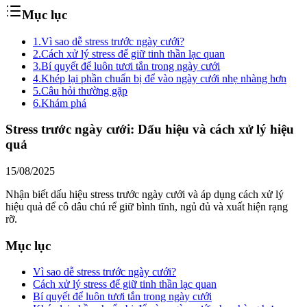
Mục lục
1.
Vì sao dễ stress trước ngày cưới?
2.
Cách xử lý stress để giữ tinh thần lạc quan
3.
Bí quyết để luôn tươi tắn trong ngày cưới
4.
Khép lại phần chuẩn bị để vào ngày cưới nhẹ nhàng hơn
5.
Câu hỏi thường gặp
6.
Khám phá
Stress trước ngày cưới: Dấu hiệu và cách xử lý hiệu
quả
15/08/2025
Nhận biết dấu hiệu stress trước ngày cưới và áp dụng cách xử lý
hiệu quả để cô dâu chú rể giữ bình tĩnh, ngủ đủ và xuất hiện rạng
rỡ.
Mục lục
Vì sao dễ stress trước ngày cưới?
Cách xử lý stress để giữ tinh thần lạc quan
Bí quyết để luôn tươi tắn trong ngày cưới