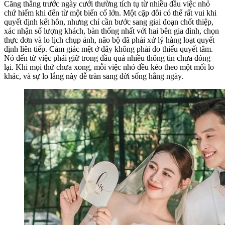
Căng thẳng trước ngày cưới thường tích tụ từ nhiều đầu việc nhỏ
chứ hiếm khi đến từ một biến cố lớn. Một cặp đôi có thể rất vui khi
quyết định kết hôn, nhưng chỉ cần bước sang giai đoạn chốt thiệp,
xác nhận số lượng khách, bàn thống nhất với hai bên gia đình, chọn
thực đơn và lo lịch chụp ảnh, não bộ đã phải xử lý hàng loạt quyết
định liên tiếp. Cảm giác mệt ở đây không phải do thiếu quyết tâm.
Nó đến từ việc phải giữ trong đầu quá nhiều thông tin chưa đóng
lại. Khi mọi thứ chưa xong, mỗi việc nhỏ đều kéo theo một mối lo
khác, và sự lo lắng này dễ tràn sang đời sống hằng ngày.