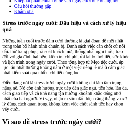
Khép lại phần chuẩn bị để vào ngày cưới nhẹ nhàng hơn
Câu hỏi thường gặp
Khám phá
Stress trước ngày cưới: Dấu hiệu và cách xử lý hiệu
quả
Những tuần cuối trước đám cưới thường là giai đoạn dễ mệt nhất
trong toàn bộ hành trình chuẩn bị. Danh sách việc cần chốt cứ nối
dài: thử trang phục, rà soát khách mời, thống nhất nghi thức, trao
đổi với gia đình hai bên, kiểm tra chi phí, rồi lại lo thời tiết, sức khỏe
và lịch trình trong ngày cưới. Theo tổng hợp từ Mẹo tiệc cưới, áp
lực lớn nhất thường không nằm ở một việc riêng lẻ mà ở cảm giác
phải kiểm soát quá nhiều chi tiết cùng lúc.
Điều đáng nói là stress trước ngày cưới không chỉ làm tâm trạng
nặng nề. Nó còn ảnh hưởng trực tiếp đến giấc ngủ, tiêu hóa, làn da,
cách giao tiếp và cả khả năng tận hưởng khoảnh khắc đáng nhớ
nhất của hai người. Vì vậy, nhận ra sớm dấu hiệu căng thẳng và xử
lý đúng cách quan trọng không kém việc chốt sảnh tiệc hay chọn
váy cưới.
Vì sao dễ stress trước ngày cưới?