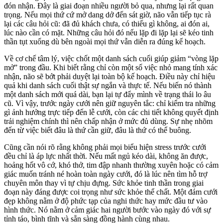
đón nhận. Đây là giai đoạn nhiều người bỏ qua, nhưng lại rất quan
trọng. Nếu mọi thứ cứ mở dang dở đến sát giờ, não vẫn tiếp tục rà
lại các câu hỏi cũ: đã đủ khách chưa, có thiếu gì không, ai đón ai,
lúc nào cần có mặt. Những câu hỏi đó nếu lặp đi lặp lại sẽ kéo tinh
thần tụt xuống dù bên ngoài mọi thứ vẫn diễn ra đúng kế hoạch.
Về cơ chế tâm lý, việc chốt một danh sách cuối giúp giảm “vòng lặp
mở” trong đầu. Khi biết rằng chỉ còn một số việc nhỏ mang tính xác
nhận, não sẽ bớt phải duyệt lại toàn bộ kế hoạch. Điều này chỉ hiệu
quả khi danh sách cuối thật sự ngắn và thực tế. Nếu biến nó thành
một danh sách mới quá dài, bạn lại tự đẩy mình về trạng thái lo âu
cũ. Vì vậy, trước ngày cưới nên giữ nguyên tắc: chỉ kiểm tra những
gì ảnh hưởng trực tiếp đến lễ cưới, còn các chi tiết không quyết định
trải nghiệm chính thì nên chấp nhận ở mức đủ dùng. Sự nhẹ nhõm
đến từ việc biết đâu là thứ cần giữ, đâu là thứ có thể buông.
Cũng cần nói rõ rằng không phải mọi biểu hiện stress trước cưới
đều chỉ là áp lực nhất thời. Nếu mất ngủ kéo dài, không ăn được,
hoảng hốt vô cớ, khó thở, tim đập nhanh thường xuyên hoặc có cảm
giác muốn tránh né hoàn toàn ngày cưới, đó là lúc nên tìm hỗ trợ
chuyên môn thay vì tự chịu đựng. Sức khỏe tinh thần trong giai
đoạn này đáng được coi trọng như sức khỏe thể chất. Một đám cưới
đẹp không nằm ở độ phức tạp của nghi thức hay mức đầu tư vào
hình thức. Nó nằm ở cảm giác hai người bước vào ngày đó với sự
tỉnh táo, bình tĩnh và sẵn sàng đồng hành cùng nhau.