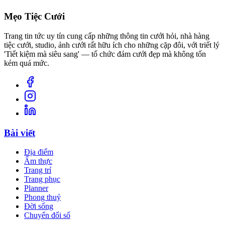
Mẹo Tiệc Cưới
Trang tin tức uy tín cung cấp những thông tin cưới hỏi, nhà hàng
tiệc cưới, studio, ảnh cưới rất hữu ích cho những cặp đôi, với triết lý
'Tiết kiệm mà siêu sang' — tổ chức đám cưới đẹp mà không tốn
kém quá mức.
Bài viết
Địa điểm
Ẩm thực
Trang trí
Trang phục
Planner
Phong thuỷ
Đời sống
Chuyển đổi số