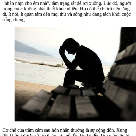
“nhẫn nhịn cho êm nhà”, tâm trạng rất dễ rơi xuống. Lúc đó, người
trong cuộc không nhất thiết khóc nhiều. Họ có thể chỉ trở nên lặng
đi, ít nói, ít quan tâm đến mọi thứ và sống như đang tách khỏi cuộc
sống chung.
Cơ chế của trầm cảm sau hôn nhân thường là sự cộng dồn. Xung
đột không được xử lý sẽ lặp lại, mỗi lần lặp lại đều làm niềm tin bị