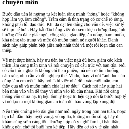
chuyên môn
Bước đầu tiên là ngừng tự kết luận rằng mình “hỏng” hoặc “không
hợp làm vợ, làm chồng”. Trầm cảm là tình trạng có cơ chế rõ ràng,
không phải lỗi đạo đức. Khi đã đặt tên đúng cho vấn đề, việc xử lý
sẽ thực tế hơn. Hãy bắt đầu bằng việc đo xem triệu chứng đang ảnh
hưởng đến đâu: giấc ngủ, công việc, giao tiếp, ăn uống, ham muốn,
khả năng tập trung và mức độ muốn tránh né người khác. Danh
sách này giúp phân biệt giữa mệt nhất thời và một rối loạn cần can
thiệp.
Về mặt thực hành, hãy ưu tiên ba việc: ngủ đủ hơn, giảm các kích
thích làm căng thần kinh và nói chuyện có cấu trúc với bạn đời. Nói
có cấu trúc nghĩa là không chỉ than phiền, mà nêu rõ tình huống,
cảm xúc, nhu cầu và đề nghị cụ thể. Ví dụ, thay vì nói “anh lúc nào
cũng làm em mệt”, hãy nói “khi việc nhà dồn vào cuối tuần, em
thấy quá tải và muốn mình chia lại từ đầu”. Cách nói này giúp hai
bên nhìn vào vấn đề thay vì nhìn vào lỗi của nhau. Khi nỗi căng
thẳng vẫn chưa hạ, trị liệu tâm lý hoặc trị liệu cặp đôi là bước hợp lý
vì nó tạo ra một không gian an toàn để tháo vòng lặp xung đột.
Nếu triệu chứng kéo dài gần như mỗi ngày trong hơn hai tuần, hoặc
bạn bắt đầu thấy tuyệt vọng, vô nghĩa, không muốn sống, hãy đi
khám càng sớm càng tốt. Trường hợp có ý nghĩ làm hại bản thân,
không nên chờ tới buổi hẹn kế tiếp. Hãy đến cơ sở y tế gần nhất