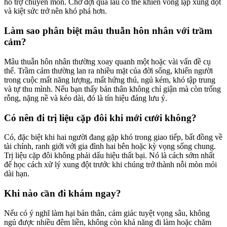
hỗ trợ chuyên môn. Chờ đợi quá lâu có thể khiến vòng lặp xung đột
và kiệt sức trở nên khó phá hơn.
Làm sao phân biệt mâu thuẫn hôn nhân với trầm
cảm?
Mâu thuẫn hôn nhân thường xoay quanh một hoặc vài vấn đề cụ
thể. Trầm cảm thường lan ra nhiều mặt của đời sống, khiến người
trong cuộc mất năng lượng, mất hứng thú, ngủ kém, khó tập trung
và tự thu mình. Nếu bạn thấy bản thân không chỉ giận mà còn trống
rỗng, nặng nề và kéo dài, đó là tín hiệu đáng lưu ý.
Có nên đi trị liệu cặp đôi khi mới cưới không?
Có, đặc biệt khi hai người đang gặp khó trong giao tiếp, bất đồng về
tài chính, ranh giới với gia đình hai bên hoặc kỳ vọng sống chung.
Trị liệu cặp đôi không phải dấu hiệu thất bại. Nó là cách sớm nhất
để học cách xử lý xung đột trước khi chúng trở thành nỗi mòn mỏi
dài hạn.
Khi nào cần đi khám ngay?
Nếu có ý nghĩ làm hại bản thân, cảm giác tuyệt vọng sâu, không
ngủ được nhiều đêm liền, không còn khả năng đi làm hoặc chăm