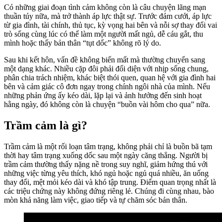
Có những giai đoạn tình cảm không còn là câu chuyện lãng mạn
thuần túy nữa, mà trở thành áp lực thật sự. Trước đám cưới, áp lực
từ gia đình, tài chính, thủ tục, kỳ vọng hai bên và nỗi sợ thay đổi vai
trò sống cùng lúc có thể làm một người mất ngủ, dễ cáu gắt, thu
mình hoặc thấy bản thân “tụt dốc” không rõ lý do.
Sau khi kết hôn, vấn đề không biến mất mà thường chuyển sang
một dạng khác. Nhiều cặp đôi phải đối diện với nhịp sống chung,
phân chia trách nhiệm, khác biệt thói quen, quan hệ với gia đình hai
bên và cảm giác cô đơn ngay trong chính ngôi nhà của mình. Nếu
những phản ứng ấy kéo dài, lặp lại và ảnh hưởng đến sinh hoạt
hằng ngày, đó không còn là chuyện “buồn vài hôm cho qua” nữa.
Trầm cảm là gì?
Trầm cảm là một rối loạn tâm trạng, không phải chỉ là buồn bã tạm
thời hay tâm trạng xuống dốc sau một ngày căng thẳng. Người bị
trầm cảm thường thấy nặng nề trong suy nghĩ, giảm hứng thú với
những việc từng yêu thích, khó ngủ hoặc ngủ quá nhiều, ăn uống
thay đổi, mệt mỏi kéo dài và khó tập trung. Điểm quan trọng nhất là
các triệu chứng này không đứng riêng lẻ. Chúng đi cùng nhau, bào
mòn khả năng làm việc, giao tiếp và tự chăm sóc bản thân.