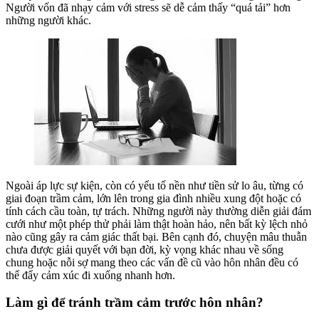
Người vốn đã nhạy cảm với stress sẽ dễ cảm thấy “quá tải” hơn
những người khác.
Ngoài áp lực sự kiện, còn có yếu tố nền như tiền sử lo âu, từng có
giai đoạn trầm cảm, lớn lên trong gia đình nhiều xung đột hoặc có
tính cách cầu toàn, tự trách. Những người này thường diễn giải đám
cưới như một phép thử phải làm thật hoàn hảo, nên bất kỳ lệch nhỏ
nào cũng gây ra cảm giác thất bại. Bên cạnh đó, chuyện mâu thuẫn
chưa được giải quyết với bạn đời, kỳ vọng khác nhau về sống
chung hoặc nỗi sợ mang theo các vấn đề cũ vào hôn nhân đều có
thể đẩy cảm xúc đi xuống nhanh hơn.
Làm gì để tránh trầm cảm trước hôn nhân?