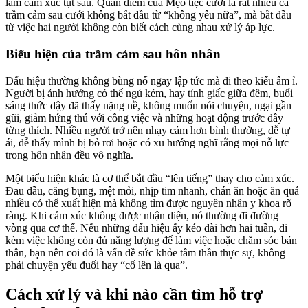
làm cảm xúc tụt sâu. Quan điểm của Mẹo tiệc cưới là rất nhiều ca
trầm cảm sau cưới không bắt đầu từ “không yêu nữa”, mà bắt đầu
từ việc hai người không còn biết cách cùng nhau xử lý áp lực.
Biểu hiện của trầm cảm sau hôn nhân
Dấu hiệu thường không bùng nổ ngay lập tức mà đi theo kiểu âm ỉ.
Người bị ảnh hưởng có thể ngủ kém, hay tỉnh giấc giữa đêm, buổi
sáng thức dậy đã thấy nặng nề, không muốn nói chuyện, ngại gần
gũi, giảm hứng thú với công việc và những hoạt động trước đây
từng thích. Nhiều người trở nên nhạy cảm hơn bình thường, dễ tự
ái, dễ thấy mình bị bỏ rơi hoặc có xu hướng nghĩ rằng mọi nỗ lực
trong hôn nhân đều vô nghĩa.
Một biểu hiện khác là cơ thể bắt đầu “lên tiếng” thay cho cảm xúc.
Đau đầu, căng bụng, mệt mỏi, nhịp tim nhanh, chán ăn hoặc ăn quá
nhiều có thể xuất hiện mà không tìm được nguyên nhân y khoa rõ
ràng. Khi cảm xúc không được nhận diện, nó thường đi đường
vòng qua cơ thể. Nếu những dấu hiệu ấy kéo dài hơn hai tuần, đi
kèm việc không còn đủ năng lượng để làm việc hoặc chăm sóc bản
thân, bạn nên coi đó là vấn đề sức khỏe tâm thần thực sự, không
phải chuyện yếu đuối hay “cố lên là qua”.
Cách xử lý và khi nào cần tìm hỗ trợ