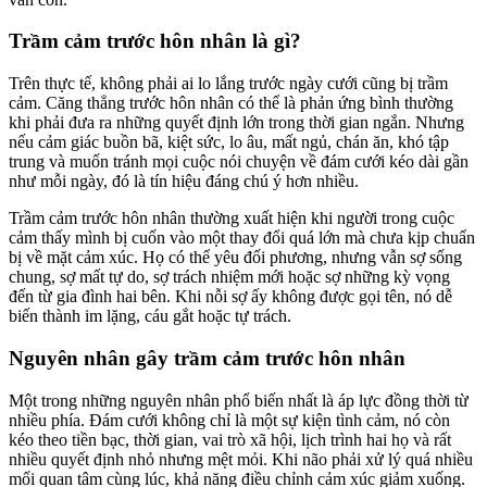
Trầm cảm trước hôn nhân là gì?
Trên thực tế, không phải ai lo lắng trước ngày cưới cũng bị trầm
cảm. Căng thẳng trước hôn nhân có thể là phản ứng bình thường
khi phải đưa ra những quyết định lớn trong thời gian ngắn. Nhưng
nếu cảm giác buồn bã, kiệt sức, lo âu, mất ngủ, chán ăn, khó tập
trung và muốn tránh mọi cuộc nói chuyện về đám cưới kéo dài gần
như mỗi ngày, đó là tín hiệu đáng chú ý hơn nhiều.
Trầm cảm trước hôn nhân thường xuất hiện khi người trong cuộc
cảm thấy mình bị cuốn vào một thay đổi quá lớn mà chưa kịp chuẩn
bị về mặt cảm xúc. Họ có thể yêu đối phương, nhưng vẫn sợ sống
chung, sợ mất tự do, sợ trách nhiệm mới hoặc sợ những kỳ vọng
đến từ gia đình hai bên. Khi nỗi sợ ấy không được gọi tên, nó dễ
biến thành im lặng, cáu gắt hoặc tự trách.
Nguyên nhân gây trầm cảm trước hôn nhân
Một trong những nguyên nhân phổ biến nhất là áp lực đồng thời từ
nhiều phía. Đám cưới không chỉ là một sự kiện tình cảm, nó còn
kéo theo tiền bạc, thời gian, vai trò xã hội, lịch trình hai họ và rất
nhiều quyết định nhỏ nhưng mệt mỏi. Khi não phải xử lý quá nhiều
mối quan tâm cùng lúc, khả năng điều chỉnh cảm xúc giảm xuống.