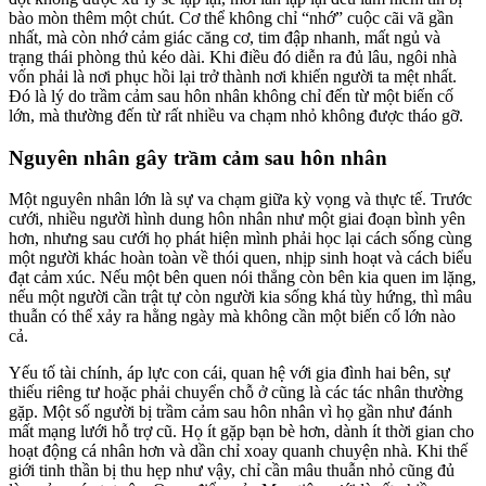
bào mòn thêm một chút. Cơ thể không chỉ “nhớ” cuộc cãi vã gần
nhất, mà còn nhớ cảm giác căng cơ, tim đập nhanh, mất ngủ và
trạng thái phòng thủ kéo dài. Khi điều đó diễn ra đủ lâu, ngôi nhà
vốn phải là nơi phục hồi lại trở thành nơi khiến người ta mệt nhất.
Đó là lý do trầm cảm sau hôn nhân không chỉ đến từ một biến cố
lớn, mà thường đến từ rất nhiều va chạm nhỏ không được tháo gỡ.
Nguyên nhân gây trầm cảm sau hôn nhân
Một nguyên nhân lớn là sự va chạm giữa kỳ vọng và thực tế. Trước
cưới, nhiều người hình dung hôn nhân như một giai đoạn bình yên
hơn, nhưng sau cưới họ phát hiện mình phải học lại cách sống cùng
một người khác hoàn toàn về thói quen, nhịp sinh hoạt và cách biểu
đạt cảm xúc. Nếu một bên quen nói thẳng còn bên kia quen im lặng,
nếu một người cần trật tự còn người kia sống khá tùy hứng, thì mâu
thuẫn có thể xảy ra hằng ngày mà không cần một biến cố lớn nào
cả.
Yếu tố tài chính, áp lực con cái, quan hệ với gia đình hai bên, sự
thiếu riêng tư hoặc phải chuyển chỗ ở cũng là các tác nhân thường
gặp. Một số người bị trầm cảm sau hôn nhân vì họ gần như đánh
mất mạng lưới hỗ trợ cũ. Họ ít gặp bạn bè hơn, dành ít thời gian cho
hoạt động cá nhân hơn và dần chỉ xoay quanh chuyện nhà. Khi thế
giới tinh thần bị thu hẹp như vậy, chỉ cần mâu thuẫn nhỏ cũng đủ