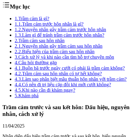
Mục lục
1.
Trầm cảm là gì?
1.1.
Trầm cảm trước hôn nhân là gì?
1.2.
Nguyên nhân gây trầm cảm trước hôn nhân
1.3.
Làm gì để tránh trầm cảm trước hôn nhân?
2.
Trầm cảm sau hôn nhân
2.1.
Nguyên nhân gây trầm cảm sau hôn nhân
2.2.
Biểu hiện của trầm cảm sau hôn nhân
3.
Cách xử lý và khi nào cần tìm hỗ trợ chuyên môn
4.
Câu hỏi thường gặp
4.1.
Buồn bã trước ngày cưới có phải là trầm cảm không?
4.2.
Trầm cảm sau hôn nhân có tự hết không?
4.3.
Làm sao phân biệt mâu thuẫn hôn nhân với trầm cảm?
4.4.
Có nên đi trị liệu cặp đôi khi mới cưới không?
4.5.
Khi nào cần đi khám ngay?
5.
Khám phá
Trầm cảm trước và sau kết hôn: Dấu hiệu, nguyên
nhân, cách xử lý
11/04/2025
Nhận diện dấu hiệu trầm cảm trước và sau kết hôn, hiểu nguyên