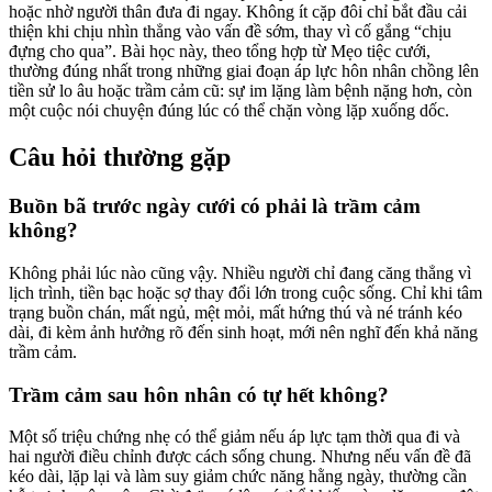
hoặc nhờ người thân đưa đi ngay. Không ít cặp đôi chỉ bắt đầu cải
thiện khi chịu nhìn thẳng vào vấn đề sớm, thay vì cố gắng “chịu
đựng cho qua”. Bài học này, theo tổng hợp từ Mẹo tiệc cưới,
thường đúng nhất trong những giai đoạn áp lực hôn nhân chồng lên
tiền sử lo âu hoặc trầm cảm cũ: sự im lặng làm bệnh nặng hơn, còn
một cuộc nói chuyện đúng lúc có thể chặn vòng lặp xuống dốc.
Câu hỏi thường gặp
Buồn bã trước ngày cưới có phải là trầm cảm
không?
Không phải lúc nào cũng vậy. Nhiều người chỉ đang căng thẳng vì
lịch trình, tiền bạc hoặc sợ thay đổi lớn trong cuộc sống. Chỉ khi tâm
trạng buồn chán, mất ngủ, mệt mỏi, mất hứng thú và né tránh kéo
dài, đi kèm ảnh hưởng rõ đến sinh hoạt, mới nên nghĩ đến khả năng
trầm cảm.
Trầm cảm sau hôn nhân có tự hết không?
Một số triệu chứng nhẹ có thể giảm nếu áp lực tạm thời qua đi và
hai người điều chỉnh được cách sống chung. Nhưng nếu vấn đề đã
kéo dài, lặp lại và làm suy giảm chức năng hằng ngày, thường cần