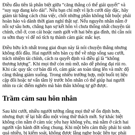
Điều đầu tiên là phân biệt giữa “căng thẳng có thể giải quyết” và
“suy sụp đang kéo dài”. Nếu bạn chỉ mệt vì lịch cưới dày đặc, hãy
giảm tải bằng cách chia việc, chốt những phần không bắt buộc phải
hoàn hảo và dành thời gian nghỉ thật sự. Nếu nguyên nhân nằm ở
nỗi sợ sâu hơn, chẳng hạn sợ kết hôn vì chưa thống nhất chuyện tài
chính, chỗ ở, con cái hoặc ranh giới với hai bên gia đình, thì cần nói
ra sớm thay vì để nó tích tụ thành cảm giác mắc kẹt.
Điều hữu ích nhất trong giai đoạn này là nói chuyện thẳng nhưng
không đối đầu. Hai người nên bàn cụ thể về nhịp sống sau cưới,
trách nhiệm tài chính, cách ra quyết định và điều gì là “không
thương lượng”. Khi mọi thứ còn mù mờ, não dễ phóng đại rủi ro.
Khi các quy tắc cơ bản đã rõ, cảm giác an toàn tăng lên và mức độ
căng thẳng giảm xuống. Trong nhiều trường hợp, một buổi trị liệu
cặp đôi hoặc tư vấn tâm lý trước hôn nhân có thể giúp hai người
nhìn ra các điểm nghẽn mà bản thân không tự gỡ được.
Trầm cảm sau hôn nhân
Sau khi cưới, nhiều người tưởng rằng mọi thứ sẽ ổn định hơn,
nhưng thực tế lại bắt đầu một vòng thử thách mới. Sự khác biệt
không còn nằm ở cảm xúc yêu hay không yêu, mà nằm ở cách hai
người vận hành đời sống chung. Khi một bên cảm thấy phải hi sinh
quá nhiều, bị kiểm soát, không được lắng nghe hoặc liên tục phải