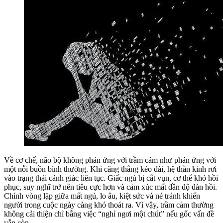
Về cơ chế, não bộ không phản ứng với trầm cảm như phản ứng với
một nỗi buồn bình thường. Khi căng thẳng kéo dài, hệ thần kinh rơi
vào trạng thái cảnh giác liên tục. Giấc ngủ bị cắt vụn, cơ thể khó hồi
phục, suy nghĩ trở nên tiêu cực hơn và cảm xúc mất dần độ đàn hồi.
Chính vòng lặp giữa mất ngủ, lo âu, kiệt sức và né tránh khiến
người trong cuộc ngày càng khó thoát ra. Vì vậy, trầm cảm thường
không cải thiện chỉ bằng việc “nghỉ ngơi một chút” nếu gốc vấn đề
vẫn còn.