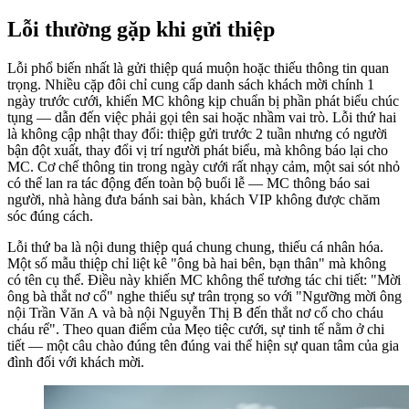
Lỗi thường gặp khi gửi thiệp
Lỗi phổ biến nhất là gửi thiệp quá muộn hoặc thiếu thông tin quan
trọng. Nhiều cặp đôi chỉ cung cấp danh sách khách mời chính 1
ngày trước cưới, khiến MC không kịp chuẩn bị phần phát biểu chúc
tụng — dẫn đến việc phải gọi tên sai hoặc nhầm vai trò. Lỗi thứ hai
là không cập nhật thay đổi: thiệp gửi trước 2 tuần nhưng có người
bận đột xuất, thay đổi vị trí người phát biểu, mà không báo lại cho
MC. Cơ chế thông tin trong ngày cưới rất nhạy cảm, một sai sót nhỏ
có thể lan ra tác động đến toàn bộ buổi lễ — MC thông báo sai
người, nhà hàng đưa bánh sai bàn, khách VIP không được chăm
sóc đúng cách.
Lỗi thứ ba là nội dung thiệp quá chung chung, thiếu cá nhân hóa.
Một số mẫu thiệp chỉ liệt kê "ông bà hai bên, bạn thân" mà không
có tên cụ thể. Điều này khiến MC không thể tương tác chi tiết: "Mời
ông bà thắt nơ cổ" nghe thiếu sự trân trọng so với "Ngưỡng mời ông
nội Trần Văn A và bà nội Nguyễn Thị B đến thắt nơ cổ cho cháu
cháu rể". Theo quan điểm của Mẹo tiệc cưới, sự tinh tế nằm ở chi
tiết — một câu chào đúng tên đúng vai thể hiện sự quan tâm của gia
đình đối với khách mời.