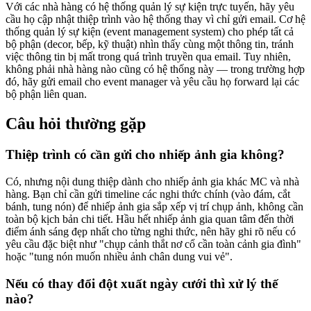
Với các nhà hàng có hệ thống quản lý sự kiện trực tuyến, hãy yêu
cầu họ cập nhật thiệp trình vào hệ thống thay vì chỉ gửi email. Cơ hệ
thống quản lý sự kiện (event management system) cho phép tất cả
bộ phận (decor, bếp, kỹ thuật) nhìn thấy cùng một thông tin, tránh
việc thông tin bị mất trong quá trình truyền qua email. Tuy nhiên,
không phải nhà hàng nào cũng có hệ thống này — trong trường hợp
đó, hãy gửi email cho event manager và yêu cầu họ forward lại các
bộ phận liên quan.
Câu hỏi thường gặp
Thiệp trình có cần gửi cho nhiếp ảnh gia không?
Có, nhưng nội dung thiệp dành cho nhiếp ảnh gia khác MC và nhà
hàng. Bạn chỉ cần gửi timeline các nghi thức chính (vào đám, cắt
bánh, tung nón) để nhiếp ảnh gia sắp xếp vị trí chụp ảnh, không cần
toàn bộ kịch bản chi tiết. Hầu hết nhiếp ảnh gia quan tâm đến thời
điểm ánh sáng đẹp nhất cho từng nghi thức, nên hãy ghi rõ nếu có
yêu cầu đặc biệt như "chụp cảnh thắt nơ cổ cần toàn cảnh gia đình"
hoặc "tung nón muốn nhiều ảnh chân dung vui vẻ".
Nếu có thay đổi đột xuất ngày cưới thì xử lý thế
nào?