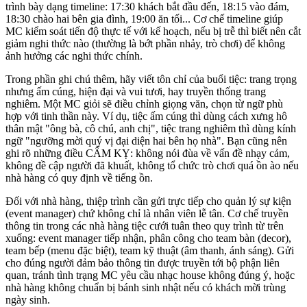
trình bày dạng timeline: 17:30 khách bắt đầu đến, 18:15 vào đám,
18:30 chào hai bên gia đình, 19:00 ăn tối... Cơ chế timeline giúp
MC kiểm soát tiến độ thực tế với kế hoạch, nếu bị trễ thì biết nên cắt
giảm nghi thức nào (thường là bớt phần nhảy, trò chơi) để không
ảnh hưởng các nghi thức chính.
Trong phần ghi chú thêm, hãy viết tôn chỉ của buổi tiệc: trang trọng
nhưng ấm cúng, hiện đại và vui tươi, hay truyền thống trang
nghiêm. Một MC giỏi sẽ điều chỉnh giọng văn, chọn từ ngữ phù
hợp với tinh thần này. Ví dụ, tiệc ấm cúng thì dùng cách xưng hô
thân mật "ông bà, cô chú, anh chị", tiệc trang nghiêm thì dùng kính
ngữ "ngưỡng mời quý vị đại diện hai bên họ nhà". Bạn cũng nên
ghi rõ những điều CẤM KỴ: không nói đùa về vấn đề nhạy cảm,
không đề cập người đã khuất, không tổ chức trò chơi quá ồn ào nếu
nhà hàng có quy định về tiếng ồn.
Đối với nhà hàng, thiệp trình cần gửi trực tiếp cho quản lý sự kiện
(event manager) chứ không chỉ là nhân viên lễ tân. Cơ chế truyền
thông tin trong các nhà hàng tiệc cưới tuân theo quy trình từ trên
xuống: event manager tiếp nhận, phân công cho team bàn (decor),
team bếp (menu đặc biệt), team kỹ thuật (âm thanh, ánh sáng). Gửi
cho đúng người đảm bảo thông tin được truyền tới bộ phận liên
quan, tránh tình trạng MC yêu cầu nhạc house không đúng ý, hoặc
nhà hàng không chuẩn bị bánh sinh nhật nếu có khách mời trùng
ngày sinh.