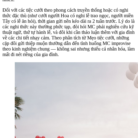
Đối với các tiệc cưới theo phong cách truyền thống hoặc có nghi
thức đặc thù (như cưới người Hoa có nghi lễ trao ngọc, người miền
Tây có lễ ăn hỏi), thời gian gửi nên kéo dài ra 2 tuần trước. Lý do là
các nghi thức này thường phức tạp, đòi hỏi MC phải nghiên cứu kỹ
thuật ngữ, thứ tự hành lễ, và đôi khi cần thảo luận thêm với gia đình
về các chi tiết nhạy cảm. Theo phân tích từ Mẹo tiệc cưới, những
cặp đôi gửi thiệp muộn thường dẫn đến tình huống MC improvise
theo kinh nghiệm chung — không sai nhưng thiếu cá nhân hóa, làm
mất đi nét riêng của gia đình.