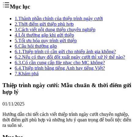
Mục lục
1.
Thành phần chính của thiệp trình ngày cưới
2.
Thời điểm gửi thiệp phù hợp
3.
Cách viết nội dung thiệp chuyên nghiệp
4.
Lỗi thường gặp khi gửi thiệp
5.
Tối ưu hóa quy trình gửi thiệp
6.
Câu hỏi thường gặp
6.1.
Thiệp trình có cần gửi cho nhiếp ảnh gia không?
6.2.
Nếu có thay đổi đột xuất ngày cưới thì xử lý thế nào?
6.3.
Có cần cung cấp file nhạc cho MC không?
6.4.
Thiệp trình bằng tiếng Anh hay tiếng Việt?
7.
Khám phá
Thiệp trình ngày cưới: Mẫu chuẩn & thời điểm gửi
hợp lý
01/11/2025
Hướng dẫn chi tiết cách viết thiệp trình ngày cưới chuyên nghiệp,
thời điểm gửi phù hợp và những lưu ý quan trọng để buổi tiệc diễn
ra suôn sẻ.