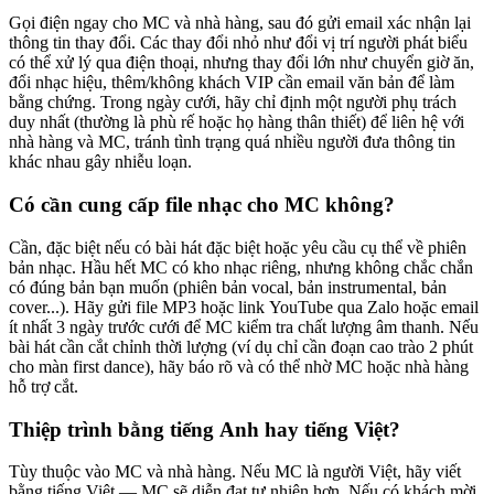
Gọi điện ngay cho MC và nhà hàng, sau đó gửi email xác nhận lại
thông tin thay đổi. Các thay đổi nhỏ như đổi vị trí người phát biểu
có thể xử lý qua điện thoại, nhưng thay đổi lớn như chuyển giờ ăn,
đổi nhạc hiệu, thêm/không khách VIP cần email văn bản để làm
bằng chứng. Trong ngày cưới, hãy chỉ định một người phụ trách
duy nhất (thường là phù rế hoặc họ hàng thân thiết) để liên hệ với
nhà hàng và MC, tránh tình trạng quá nhiều người đưa thông tin
khác nhau gây nhiễu loạn.
Có cần cung cấp file nhạc cho MC không?
Cần, đặc biệt nếu có bài hát đặc biệt hoặc yêu cầu cụ thể về phiên
bản nhạc. Hầu hết MC có kho nhạc riêng, nhưng không chắc chắn
có đúng bản bạn muốn (phiên bản vocal, bản instrumental, bản
cover...). Hãy gửi file MP3 hoặc link YouTube qua Zalo hoặc email
ít nhất 3 ngày trước cưới để MC kiểm tra chất lượng âm thanh. Nếu
bài hát cần cắt chỉnh thời lượng (ví dụ chỉ cần đoạn cao trào 2 phút
cho màn first dance), hãy báo rõ và có thể nhờ MC hoặc nhà hàng
hỗ trợ cắt.
Thiệp trình bằng tiếng Anh hay tiếng Việt?
Tùy thuộc vào MC và nhà hàng. Nếu MC là người Việt, hãy viết
bằng tiếng Việt — MC sẽ diễn đạt tự nhiên hơn. Nếu có khách mời