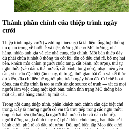
Thành phần chính của thiệp trình ngày
cưới
Thiệp trình ngày cưới (wedding itinerary) là tài liệu tổng hợp thông
tin quan trọng về buổi lễ và tiệc, được gửi cho MC trưởng, nhà
hàng, nhiếp ảnh gia và các nhà cung cấp chính. Một bản thiệp đầy
đủ phải chứa ít nhất 8 thông tin cốt lõi: tên cô dâu chú rể, bố mẹ hai
bên, khách mời chính (người chúc tụng, cắt bánh, rót rượu), thứ tự
nghi thức (vào đám, thắt nơ cổ, cắt bánh, tung nón), nhạc hiệu yêu
cầu, yêu cầu đặc biệt (ăn chay, dị ứng), thời gian bắt đầu và kết thúc
dự kiến, địa chỉ liên hệ người phụ trách ngày hôm đó. Cơ chế hoạt
động của thiệp trình là tạo ra một single source of truth — tất cả mọi
người làm việc cùng một kịch bản, tránh tình trạng MC thông báo
một cái, nhà hàng chuẩn bị một cái.
Trong nội dung thiệp trình, phần khách mời chính cần đặc biệt chú
trọng. Đây là những người có vai trò trực tiếp trong các nghi thức:
ông bà hai bên (thường là người thắt nơ cổ cho cô dâu chú rể),
người đứng ra gia đình thay mặt phát biểu chúc tụng, bạn thân cắt
bánh cưới, phù rế cô dâu rót rượu. Đội ngũ biên tập Mẹo tiệc cưới