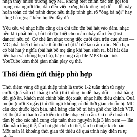
nhận thấy nhiều trường hợp MC không biết chính xác tên gọi tôn
trọng của người lớn, dẫn đến việc xưng hô không hợp lễ — lỗi này
hoàn toàn có thể tránh được nếu thiệp trình ghi rõ "ông bà nội" hay
"ông bà ngoại" kèm họ tên đầy đủ.
Yêu cầu về nhạc hiệu cũng cần chi tiết: tên bài hát vào đám, nhạc
nền khi phát biểu, bài hát đặc biệt cho màn nhảy đầu tiên (first
dance) nếu có. Cơ chế âm nhạc trong tiệc cưới dựa trên cue sheet —
MC phải biết chính xác thời điểm bật tắt để tạo cảm xúc. Nếu bạn
có bài hát ý nghĩa (bài hát bố mẹ tặng khi bạn sinh ra, bài hát đầu
tiên bạn và chồng hẹn hò), hãy cung cấp file MP3 hoặc link
YouTube kèm thời gian nhấn play cụ thể.
Thời điểm gửi thiệp phù hợp
Thời điểm vàng để gửi thiệp trình là trước 1-2 tuần tính từ ngày
cưới. Quá sớm (1 tháng trước) thì thông tin dễ thay đổi — nhà hàng
đổi giờ ăn, khách mời chính bận đột xuất, nhạc hiệu điều chỉnh. Quá
muộn (dưới 3 ngày) thì đội ngũ không có đủ thời gian chuẩn bị: MC
cần đọc thuộc kịch bản, nhà hàng cần bố trí bàn ghế cho khách VIP,
kỹ thuật âm thanh cần kiểm tra file nhạc yêu cầu. Cơ chế chuẩn bị
tâm lý cho các nhà cung cấp tuân theo nguyên luật 3 lần xem — lần
đầu nắm tổng thể, lần hai ghi chú chi tiết, lần ba thuộc kịch bản.
Một tuần là khoảng thời gian tối thiểu để quá trình này diễn ra tự
nhiên.