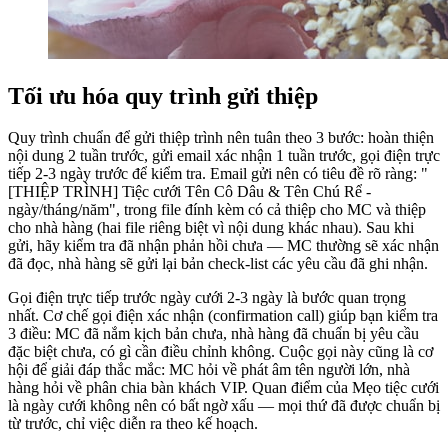
Tối ưu hóa quy trình gửi thiệp
Quy trình chuẩn để gửi thiệp trình nên tuân theo 3 bước: hoàn thiện
nội dung 2 tuần trước, gửi email xác nhận 1 tuần trước, gọi điện trực
tiếp 2-3 ngày trước để kiểm tra. Email gửi nên có tiêu đề rõ ràng: "
[THIỆP TRÌNH] Tiệc cưới Tên Cô Dâu & Tên Chú Rể -
ngày/tháng/năm", trong file đính kèm có cả thiệp cho MC và thiệp
cho nhà hàng (hai file riêng biệt vì nội dung khác nhau). Sau khi
gửi, hãy kiểm tra đã nhận phản hồi chưa — MC thường sẽ xác nhận
đã đọc, nhà hàng sẽ gửi lại bản check-list các yêu cầu đã ghi nhận.
Gọi điện trực tiếp trước ngày cưới 2-3 ngày là bước quan trọng
nhất. Cơ chế gọi điện xác nhận (confirmation call) giúp bạn kiểm tra
3 điều: MC đã nắm kịch bản chưa, nhà hàng đã chuẩn bị yêu cầu
đặc biệt chưa, có gì cần điều chỉnh không. Cuộc gọi này cũng là cơ
hội để giải đáp thắc mắc: MC hỏi về phát âm tên người lớn, nhà
hàng hỏi về phân chia bàn khách VIP. Quan điểm của Mẹo tiệc cưới
là ngày cưới không nên có bất ngờ xấu — mọi thứ đã được chuẩn bị
từ trước, chỉ việc diễn ra theo kế hoạch.