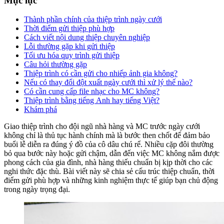
Mục lục
Thành phần chính của thiệp trình ngày cưới
Thời điểm gửi thiệp phù hợp
Cách viết nội dung thiệp chuyên nghiệp
Lỗi thường gặp khi gửi thiệp
Tối ưu hóa quy trình gửi thiệp
Câu hỏi thường gặp
Thiệp trình có cần gửi cho nhiếp ảnh gia không?
Nếu có thay đổi đột xuất ngày cưới thì xử lý thế nào?
Có cần cung cấp file nhạc cho MC không?
Thiệp trình bằng tiếng Anh hay tiếng Việt?
Khám phá
Giao thiệp trình cho đội ngũ nhà hàng và MC trước ngày cưới
không chỉ là thủ tục hành chính mà là bước then chốt để đảm bảo
buổi lễ diễn ra đúng ý đồ của cô dâu chú rể. Nhiều cặp đôi thường
bỏ qua bước này hoặc gửi chậm, dẫn đến việc MC không nắm được
phong cách của gia đình, nhà hàng thiếu chuẩn bị kịp thời cho các
nghi thức đặc thù. Bài viết này sẽ chia sẻ cấu trúc thiệp chuẩn, thời
điểm gửi phù hợp và những kinh nghiệm thực tế giúp bạn chủ động
trong ngày trọng đại.