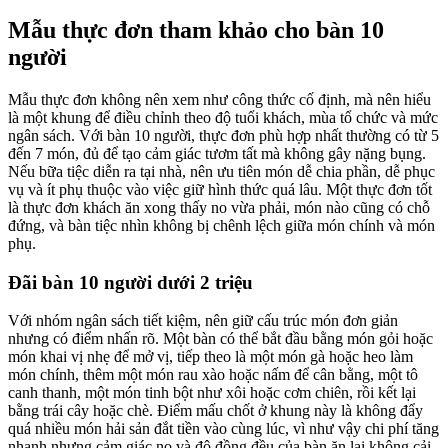
Mẫu thực đơn tham khảo cho bàn 10
người
Mẫu thực đơn không nên xem như công thức cố định, mà nên hiểu
là một khung để điều chỉnh theo độ tuổi khách, mùa tổ chức và mức
ngân sách. Với bàn 10 người, thực đơn phù hợp nhất thường có từ 5
đến 7 món, đủ để tạo cảm giác tươm tất mà không gây nặng bụng.
Nếu bữa tiệc diễn ra tại nhà, nên ưu tiên món dễ chia phần, dễ phục
vụ và ít phụ thuộc vào việc giữ hình thức quá lâu. Một thực đơn tốt
là thực đơn khách ăn xong thấy no vừa phải, món nào cũng có chỗ
đứng, và bàn tiệc nhìn không bị chênh lệch giữa món chính và món
phụ.
Đãi bàn 10 người dưới 2 triệu
Với nhóm ngân sách tiết kiệm, nên giữ cấu trúc món đơn giản
nhưng có điểm nhấn rõ. Một bàn có thể bắt đầu bằng món gỏi hoặc
món khai vị nhẹ để mở vị, tiếp theo là một món gà hoặc heo làm
món chính, thêm một món rau xào hoặc nấm để cân bằng, một tô
canh thanh, một món tinh bột như xôi hoặc cơm chiên, rồi kết lại
bằng trái cây hoặc chè. Điểm mấu chốt ở khung này là không đẩy
quá nhiều món hải sản đắt tiền vào cùng lúc, vì như vậy chi phí tăng
nhanh nhưng cảm giác no và độ đồng đều của bàn ăn lại không cải