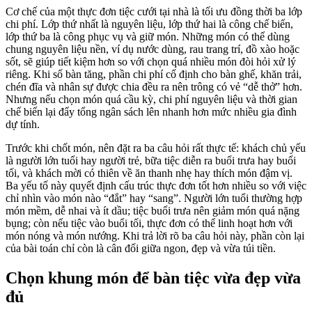
Cơ chế của một thực đơn tiệc cưới tại nhà là tối ưu đồng thời ba lớp
chi phí. Lớp thứ nhất là nguyên liệu, lớp thứ hai là công chế biến,
lớp thứ ba là công phục vụ và giữ món. Những món có thể dùng
chung nguyên liệu nền, ví dụ nước dùng, rau trang trí, đồ xào hoặc
sốt, sẽ giúp tiết kiệm hơn so với chọn quá nhiều món đòi hỏi xử lý
riêng. Khi số bàn tăng, phần chi phí cố định cho bàn ghế, khăn trải,
chén đĩa và nhân sự được chia đều ra nên trông có vẻ “dễ thở” hơn.
Nhưng nếu chọn món quá cầu kỳ, chi phí nguyên liệu và thời gian
chế biến lại đẩy tổng ngân sách lên nhanh hơn mức nhiều gia đình
dự tính.
Trước khi chốt món, nên đặt ra ba câu hỏi rất thực tế: khách chủ yếu
là người lớn tuổi hay người trẻ, bữa tiệc diễn ra buổi trưa hay buổi
tối, và khách mời có thiên về ăn thanh nhẹ hay thích món đậm vị.
Ba yếu tố này quyết định cấu trúc thực đơn tốt hơn nhiều so với việc
chỉ nhìn vào món nào “đắt” hay “sang”. Người lớn tuổi thường hợp
món mềm, dễ nhai và ít dầu; tiệc buổi trưa nên giảm món quá nặng
bụng; còn nếu tiệc vào buổi tối, thực đơn có thể linh hoạt hơn với
món nóng và món nướng. Khi trả lời rõ ba câu hỏi này, phần còn lại
của bài toán chỉ còn là cân đối giữa ngon, đẹp và vừa túi tiền.
Chọn khung món để bàn tiệc vừa đẹp vừa
đủ