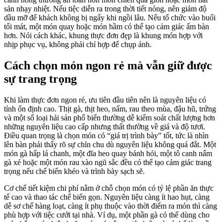
sản nhạy nhiệt. Nếu tiệc diễn ra trong thời tiết nóng, nên giảm độ
dầu mỡ để khách không bị ngấy khi ngồi lâu. Nếu tổ chức vào buổi
tối mát, một món quay hoặc món hầm có thể tạo cảm giác ấm bàn
hơn. Nói cách khác, khung thực đơn đẹp là khung món hợp với
nhịp phục vụ, không phải chỉ hợp để chụp ảnh.
Cách chọn món ngon rẻ mà vẫn giữ được
sự trang trọng
Khi làm thực đơn ngon rẻ, ưu tiên đầu tiên nên là nguyên liệu có
tính ổn định cao. Thịt gà, thịt heo, nấm, rau theo mùa, đậu hũ, trứng
và một số loại hải sản phổ biến thường dễ kiểm soát chất lượng hơn
những nguyên liệu cao cấp nhưng thất thường về giá và độ tươi.
Điều quan trọng là chọn món có “giá trị trình bày” tốt, tức là nhìn
lên bàn phải thấy rõ sự chỉn chu dù nguyên liệu không quá đắt. Một
món gà hấp lá chanh, một đĩa heo quay bánh hỏi, một tô canh nấm
gà xé hoặc một món rau xào ngũ sắc đều có thể tạo cảm giác trang
trọng nếu chế biến khéo và trình bày sạch sẽ.
Cơ chế tiết kiệm chi phí nằm ở chỗ chọn món có tỷ lệ phần ăn thực
tế cao và thao tác chế biến gọn. Nguyên liệu càng ít hao hụt, càng
dễ sơ chế hàng loạt, càng ít phụ thuộc vào thời điểm ra món thì càng
phù hợp với tiệc cưới tại nhà. Ví dụ, một phần gà có thể dùng cho