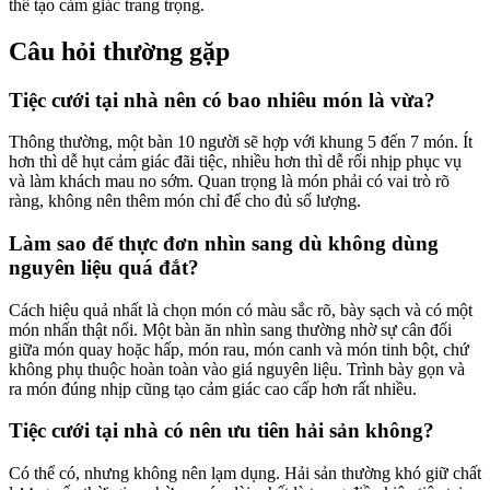
thể tạo cảm giác trang trọng.
Câu hỏi thường gặp
Tiệc cưới tại nhà nên có bao nhiêu món là vừa?
Thông thường, một bàn 10 người sẽ hợp với khung 5 đến 7 món. Ít
hơn thì dễ hụt cảm giác đãi tiệc, nhiều hơn thì dễ rối nhịp phục vụ
và làm khách mau no sớm. Quan trọng là món phải có vai trò rõ
ràng, không nên thêm món chỉ để cho đủ số lượng.
Làm sao để thực đơn nhìn sang dù không dùng
nguyên liệu quá đắt?
Cách hiệu quả nhất là chọn món có màu sắc rõ, bày sạch và có một
món nhấn thật nổi. Một bàn ăn nhìn sang thường nhờ sự cân đối
giữa món quay hoặc hấp, món rau, món canh và món tinh bột, chứ
không phụ thuộc hoàn toàn vào giá nguyên liệu. Trình bày gọn và
ra món đúng nhịp cũng tạo cảm giác cao cấp hơn rất nhiều.
Tiệc cưới tại nhà có nên ưu tiên hải sản không?
Có thể có, nhưng không nên lạm dụng. Hải sản thường khó giữ chất