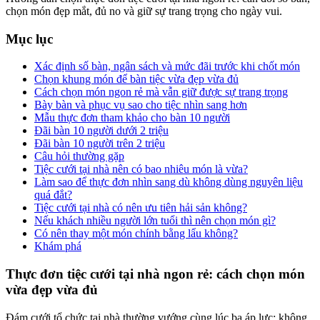
chọn món đẹp mắt, đủ no và giữ sự trang trọng cho ngày vui.
Mục lục
Xác định số bàn, ngân sách và mức đãi trước khi chốt món
Chọn khung món để bàn tiệc vừa đẹp vừa đủ
Cách chọn món ngon rẻ mà vẫn giữ được sự trang trọng
Bày bàn và phục vụ sao cho tiệc nhìn sang hơn
Mẫu thực đơn tham khảo cho bàn 10 người
Đãi bàn 10 người dưới 2 triệu
Đãi bàn 10 người trên 2 triệu
Câu hỏi thường gặp
Tiệc cưới tại nhà nên có bao nhiêu món là vừa?
Làm sao để thực đơn nhìn sang dù không dùng nguyên liệu
quá đắt?
Tiệc cưới tại nhà có nên ưu tiên hải sản không?
Nếu khách nhiều người lớn tuổi thì nên chọn món gì?
Có nên thay một món chính bằng lẩu không?
Khám phá
Thực đơn tiệc cưới tại nhà ngon rẻ: cách chọn món
vừa đẹp vừa đủ
Đám cưới tổ chức tại nhà thường vướng cùng lúc ba áp lực: không