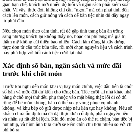
gian hạn chế, khách mời nhiều độ tuổi và ngân sách phải kiểm soát
chặt. Vì vậy, thực đơn không chỉ cần “ngon” mà còn phải tính đến
cách lên món, cách giữ nóng và cách để bàn tiệc nhìn đủ đầy ngay
từ phút đầu.
Nếu chọn món theo cảm tính, rất dễ gặp tình trạng bàn ăn trông
sang nhưng khách lại không thấy no, hoặc chi phí tăng mà giá trị
thẩm mỹ không cải thiện bao nhiêu. Cách làm đúng là xây dựng
thực đơn từ cấu trúc bữa tiệc, rồi mới chọn nguyên liệu và cách trình
bày phù hợp với bối cảnh tiệc cưới tại nhà.
Xác định số bàn, ngân sách và mức đãi
trước khi chốt món
Trước khi nghĩ đến món khai vị hay món chính, việc đầu tiên là chốt
số bàn và mức đãi dự kiến cho từng bàn. Tiệc cưới tại nhà khác nhà
hàng ở chỗ mọi thứ đều phụ thuộc vào mặt bằng thật: lối đi có đủ
rộng để bê món không, bàn có thể xoay vòng phục vụ nhanh
không, và khu bếp có giữ được nhịp nấu liên tục hay không. Nếu số
khách chưa ổn định mà đã đặt thực đơn cố định, phần nguyên liệu
và nhân sự rất dễ bị lệch. Khi đó, món ăn có thể ra chậm, bàn tiệc bị
hụt nhịp, và hình ảnh bữa cưới sẽ kém chỉn chu hơn nhiều so với chi
phí bỏ ra.