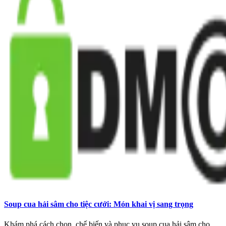
Soup cua hải sâm cho tiệc cưới: Món khai vị sang trọng
Khám phá cách chọn, chế biến và phục vụ soup cua hải sâm cho