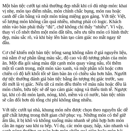
Một bàn tiệc cưới tại nhà thường đẹp nhất khi có đủ nhịp món: khai
vị nhẹ, món tạo điểm nhấn, món chính chắc bụng, món rau hoặc
canh để cân bằng và một món tráng miệng gọn gàng. Với tiệc Việt,
số lượng món không cần quá nhiều, nhưng phải có logic. Khách
nhìn vào bàn phải thấy “đủ”, chứ không chỉ thấy “nhiều”. Vì vậy,
thay vì cố nhét thêm một món đắt tiền, nên ưu tiên món có hình thức
đẹp, màu sắc rõ, và khi bày lên bàn tạo cảm giác no mắt ngay từ
đầu.
Cơ chế khiến một bàn tiệc trông sang không nằm ở giá nguyên liệu,
mà nằm ở sự phân tầng màu sắc, độ cao và độ tương phản của món
ăn. Một đĩa gỏi sáng màu đặt cạnh món quay vàng nâu, rồi thêm
một tô canh trong, một món xào xanh, và một phần xôi hoặc cơm
chiên có độ kết khối tốt sẽ làm bàn ăn có chiều sâu hơn hẳn. Người
dự tiệc thường đánh giá bàn tiệc bằng ấn tượng thị giác trước, sau
đó mới là vị giác. Nếu tất cả món đều thiên về màu nâu hoặc đều là
món chiên, bữa tiệc sẽ dễ tạo cảm giác nặng và thiếu tinh tế. Ngược
lại, khi có đủ món lạnh, nóng, khô, mềm và có nước, bàn tiệc nhìn
sẽ cân đối hơn dù tổng chi phí không tăng nhiều.
Với tiệc cưới tại nhà, khung món nên được chọn theo nguyên tắc dễ
giữ chất lượng trong thời gian chờ phục vụ. Những món có thể giữ
ấm lâu, ít bị khô và không xuống màu nhanh sẽ phù hợp hơn món
cần ăn ngay sau khi ra bếp. Ví dụ, các món quay, hấp, xào nhanh và
canh nóng thường an toàn hơn món chiên quá giòn hoặc món hải