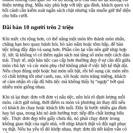
thiện tương ứng. Mẫu này phù hợp với tiệc gia đình, khách quen và
bối cảnh cần kiểm soát ngân sách chặt nhưng vẫn muốn giữ thể diện
cho bữa cưới.
Đãi bàn 10 người trên 2 triệu
Khi mức chi rộng hơn, có thể nâng một món lên thành món nhấn,
chẳng hạn heo quay bánh hỏi, bò xào nấm hoặc tôm hấp, để bàn
tiệc trông đầy đặn và sang hơn. Phần còn lại vẫn nên giữ nhịp hợp
lý, tức là không vì có thêm ngân sách mà tăng số món một cách dàn
trải. Thực tế, một bàn tiệc cao cấp hơn thường đẹp ở sự cân đối giữa
món chủ lực và các món phụ chứ không phải ở việc liệt kê thật dài.
Nếu chọn đúng một hoặc hai món nổi bật, rồi bổ sung các món nền
có chất lượng tốt như canh, rau, xôi hoặc món tráng miệng, khách
sẽ cảm nhận rõ cấp độ bữa tiệc mà không thấy bị “ngợp” bởi quá
nhiều món giống nhau.
Khi rà lại thực đơn với đơn vị nấu tiệc, nên hỏi rõ định lượng mỗi
món, cách giữ nóng, thời điểm ra món và phương án thay đổi nếu
có khách ăn chay hoặc khách lớn tuổi. Đây là bước nhiều gia đình
hay bỏ qua, trong khi nó ảnh hưởng trực tiếp đến chất lượng bữa
tiệc. Thực đơn đẹp trên giấy chưa đủ, nó phải chạy được trong
không gian thật của ngôi nhà, với nhịp khách thật và đội ngũ phục
vụ thật. Nếu ba yếu tố đó khớp nhau, thực đơn dù tiết kiệm vẫn có