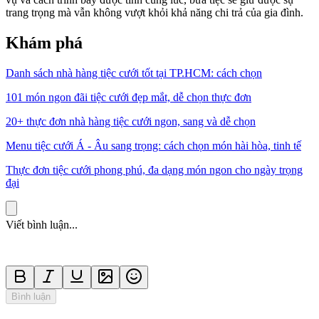
trang trọng mà vẫn không vượt khỏi khả năng chi trả của gia đình.
Khám phá
Danh sách nhà hàng tiệc cưới tốt tại TP.HCM: cách chọn
101 món ngon đãi tiệc cưới đẹp mắt, dễ chọn thực đơn
20+ thực đơn nhà hàng tiệc cưới ngon, sang và dễ chọn
Menu tiệc cưới Á - Âu sang trọng: cách chọn món hài hòa, tinh tế
Thực đơn tiệc cưới phong phú, đa dạng món ngon cho ngày trọng
đại
Viết bình luận...
Bình luận