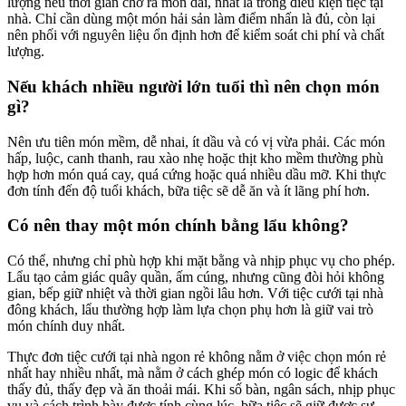
lượng nếu thời gian chờ ra món dài, nhất là trong điều kiện tiệc tại
nhà. Chỉ cần dùng một món hải sản làm điểm nhấn là đủ, còn lại
nên phối với nguyên liệu ổn định hơn để kiểm soát chi phí và chất
lượng.
Nếu khách nhiều người lớn tuổi thì nên chọn món
gì?
Nên ưu tiên món mềm, dễ nhai, ít dầu và có vị vừa phải. Các món
hấp, luộc, canh thanh, rau xào nhẹ hoặc thịt kho mềm thường phù
hợp hơn món quá cay, quá cứng hoặc quá nhiều dầu mỡ. Khi thực
đơn tính đến độ tuổi khách, bữa tiệc sẽ dễ ăn và ít lãng phí hơn.
Có nên thay một món chính bằng lẩu không?
Có thể, nhưng chỉ phù hợp khi mặt bằng và nhịp phục vụ cho phép.
Lẩu tạo cảm giác quây quần, ấm cúng, nhưng cũng đòi hỏi không
gian, bếp giữ nhiệt và thời gian ngồi lâu hơn. Với tiệc cưới tại nhà
đông khách, lẩu thường hợp làm lựa chọn phụ hơn là giữ vai trò
món chính duy nhất.
Thực đơn tiệc cưới tại nhà ngon rẻ không nằm ở việc chọn món rẻ
nhất hay nhiều nhất, mà nằm ở cách ghép món có logic để khách
thấy đủ, thấy đẹp và ăn thoải mái. Khi số bàn, ngân sách, nhịp phục
vụ và cách trình bày được tính cùng lúc, bữa tiệc sẽ giữ được sự