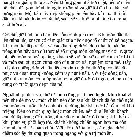
nâng hẳn giá trị thị giác. Nếu không gian nhà hơi chật, nên ưu tiên
bộ chén đĩa gọn, tránh trang trí rườm rà và giữ lối đi cho nhân sự
bưng món. Một bàn tiệc đẹp không phải bàn bày kín mọi thứ từ
đầu, mà là bàn luôn có trật tự, sạch sẽ và không bị lộn xộn trong
suốt bữa ăn.
Cơ chế giữ hình ảnh bàn tiệc nằm ở nhịp ra món. Khi món đầu tiên
lên đúng lúc, khách có cảm giác bữa tiệc được tổ chức có kế hoạch.
Khi món kế tiếp ra đều và các đĩa rỗng được dọn nhanh, bàn ăn
trông luôn đầy đặn dù thực tế số lượng món không thay đổi. Ngược
lại, nếu món ra ngắt quãng, khách sẽ vừa ăn vừa chờ, cảm xúc bị tụt
và món sau dù ngon cũng khó cứu được trải nghiệm tổng thể. Đây
là lý do những đơn vị nấu tiệc có kinh nghiệm thường coi tốc độ
phục vụ quan trọng không kém tay nghề nấu. Với tiệc đông bàn,
giữ nhịp ra món còn giúp món nóng giữ được độ ngon, vì món nào
cũng có “thời gian đẹp” của nó.
Ngoài nhịp phục vụ, thứ tự món cũng phải theo logic. Món khai vị
nên nhẹ để mở vị, món chính nên dồn sau khi khách đã ổn chỗ ngồi,
còn món có nước như canh nên ra đúng lúc bàn tiệc bắt đầu hơi khô
miệng. Nếu có món quay hoặc món chiên, nên đưa lên khi khách
còn đủ tập trung để thưởng thức độ giòn hoặc độ nóng. Khi bếp và
khu phục vụ phối hợp tốt, khách không chỉ ăn ngon hơn mà còn
cảm nhận rõ sự chăm chút. Với tiệc cưới tại nhà, cảm giác được
chăm sóc ấy thường quan trọng ngang với giá trị món ăn.