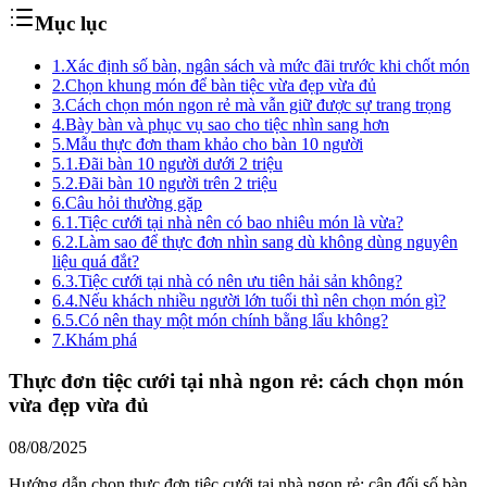
Mục lục
1.
Xác định số bàn, ngân sách và mức đãi trước khi chốt món
2.
Chọn khung món để bàn tiệc vừa đẹp vừa đủ
3.
Cách chọn món ngon rẻ mà vẫn giữ được sự trang trọng
4.
Bày bàn và phục vụ sao cho tiệc nhìn sang hơn
5.
Mẫu thực đơn tham khảo cho bàn 10 người
5.1.
Đãi bàn 10 người dưới 2 triệu
5.2.
Đãi bàn 10 người trên 2 triệu
6.
Câu hỏi thường gặp
6.1.
Tiệc cưới tại nhà nên có bao nhiêu món là vừa?
6.2.
Làm sao để thực đơn nhìn sang dù không dùng nguyên
liệu quá đắt?
6.3.
Tiệc cưới tại nhà có nên ưu tiên hải sản không?
6.4.
Nếu khách nhiều người lớn tuổi thì nên chọn món gì?
6.5.
Có nên thay một món chính bằng lẩu không?
7.
Khám phá
Thực đơn tiệc cưới tại nhà ngon rẻ: cách chọn món
vừa đẹp vừa đủ
08/08/2025
Hướng dẫn chọn thực đơn tiệc cưới tại nhà ngon rẻ: cân đối số bàn,