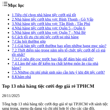
Mục lục
1.
Tiêu chí chọn nhà hàng tiệc cưới giá tốt
2.
Nhà hàng tiệc cưới khu vực Bình Thạnh - Gò Vấp
3.
Nhà hàng tiệc cưới khu vực Tân Bình - Tân Phú
4.
Nhà hàng tiệc cưới khu vực Quận 5 - Quận 6
5.
Nhà hàng tiệc cưới khu vực Quận 7 - Nhà Bè
6.
Cách tối ưu chi phí tiệc cưới tại nhà hàng
7.
Câu hỏi thường gặp
7.1.
Giá bàn tiệc cưới thường bao gồm những hạng mục nào?
7.2.
Thời điểm nào trong năm nên tổ chức tiệc cưới để có giá
tốt nhất?
7.3.
Có nên đặt cọc trước bao lâu để đảm bảo giá tốt?
7.4.
Làm thế nào để kiểm tra chất lượng món ăn của nhà
hàng?
7.5.
Những chi phí phát sinh nào cần lưu ý khi đặt tiệc cưới?
8.
Khám phá
Top 13 nhà hàng tiệc cưới đẹp giá rẻ TPHCM
28/11/2025
Tổng hợp 13 nhà hàng tiệc cưới đẹp giá rẻ tại TP.HCM với sảnh tiệc
sang trọng, menu đa dạng và chi phí hợp lý cho các cặp đôi.