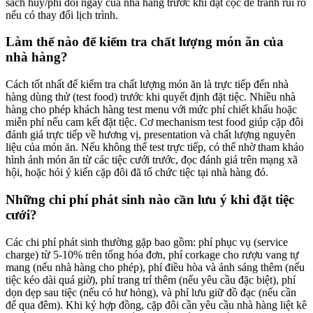
sách hủy/phí đổi ngày của nhà hàng trước khi đặt cọc để tránh rủi ro
nếu có thay đổi lịch trình.
Làm thế nào để kiểm tra chất lượng món ăn của
nhà hàng?
Cách tốt nhất để kiểm tra chất lượng món ăn là trực tiếp đến nhà
hàng dùng thử (test food) trước khi quyết định đặt tiệc. Nhiều nhà
hàng cho phép khách hàng test menu với mức phí chiết khấu hoặc
miễn phí nếu cam kết đặt tiệc. Cơ mechanism test food giúp cặp đôi
đánh giá trực tiếp về hương vị, presentation và chất lượng nguyên
liệu của món ăn. Nếu không thể test trực tiếp, có thể nhờ tham khảo
hình ảnh món ăn từ các tiệc cưới trước, đọc đánh giá trên mạng xã
hội, hoặc hỏi ý kiến cặp đôi đã tổ chức tiệc tại nhà hàng đó.
Những chi phí phát sinh nào cần lưu ý khi đặt tiệc
cưới?
Các chi phí phát sinh thường gặp bao gồm: phí phục vụ (service
charge) từ 5-10% trên tổng hóa đơn, phí corkage cho rượu vang tự
mang (nếu nhà hàng cho phép), phí điều hòa và ánh sáng thêm (nếu
tiệc kéo dài quá giờ), phí trang trí thêm (nếu yêu cầu đặc biệt), phí
dọn dẹp sau tiệc (nếu có hư hỏng), và phí lưu giữ đồ đạc (nếu cần
để qua đêm). Khi ký hợp đồng, cặp đôi cần yêu cầu nhà hàng liệt kê