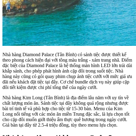
Nhà hàng Diamond Palace (Tân Bình) có sảnh tiệc được thiết kế
theo phong cách hiện đại với tông màu trắng - xám trang nhã. Điểm
đặc biệt của Diamond Palace là hệ thống màn hình LED lớn trải dài
khắp sảnh, cho phép phát hình ảnh cặp đôi trong suốt tiệc. Nhà
hàng này cũng có gói quay phim chụp ảnh tiệc cưới với mức giá ưu
đãi nếu khách đặt tiệc tại đây. Cơ chế bundle dịch vụ này giúp cặp
đôi tiết kiệm được chi phí tổng thể của ngày cưới.
Nhà hàng Kim Long (Tân Bình) là địa điểm lâu năm với uy tín về
chất lượng món ăn. Sảnh tiệc tại đây không quá rộng nhưng được
bài trí tinh tế và phù hợp cho tiệc từ 15-30 bàn. Menu của Kim
Long nổi tiếng với các món ăn miền Trung đặc sắc, là lựa chọn tốt
cho cặp đôi muốn giới thiệu ẩm thực quê hương trong ngày cưới.
Giá bàn tại đây từ 2.5-4 triệu đồng, tùy theo menu lựa chọn.