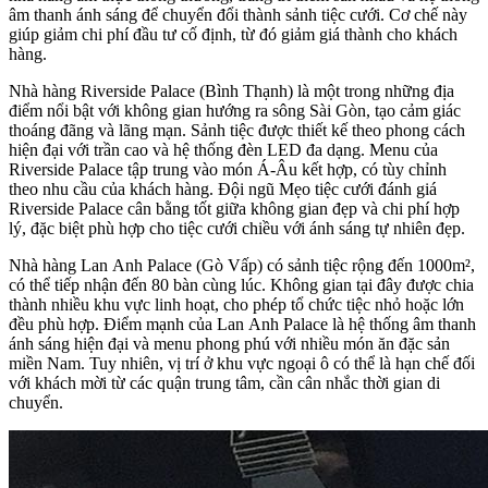
âm thanh ánh sáng để chuyển đổi thành sảnh tiệc cưới. Cơ chế này
giúp giảm chi phí đầu tư cố định, từ đó giảm giá thành cho khách
hàng.
Nhà hàng Riverside Palace (Bình Thạnh) là một trong những địa
điểm nổi bật với không gian hướng ra sông Sài Gòn, tạo cảm giác
thoáng đãng và lãng mạn. Sảnh tiệc được thiết kế theo phong cách
hiện đại với trần cao và hệ thống đèn LED đa dạng. Menu của
Riverside Palace tập trung vào món Á-Âu kết hợp, có tùy chỉnh
theo nhu cầu của khách hàng. Đội ngũ Mẹo tiệc cưới đánh giá
Riverside Palace cân bằng tốt giữa không gian đẹp và chi phí hợp
lý, đặc biệt phù hợp cho tiệc cưới chiều với ánh sáng tự nhiên đẹp.
Nhà hàng Lan Anh Palace (Gò Vấp) có sảnh tiệc rộng đến 1000m²,
có thể tiếp nhận đến 80 bàn cùng lúc. Không gian tại đây được chia
thành nhiều khu vực linh hoạt, cho phép tổ chức tiệc nhỏ hoặc lớn
đều phù hợp. Điểm mạnh của Lan Anh Palace là hệ thống âm thanh
ánh sáng hiện đại và menu phong phú với nhiều món ăn đặc sản
miền Nam. Tuy nhiên, vị trí ở khu vực ngoại ô có thể là hạn chế đối
với khách mời từ các quận trung tâm, cần cân nhắc thời gian di
chuyển.