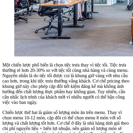
Một chiến lược phổ biến là chọn tiệc trưa thay vì tiệc tối. Tiệc trưa
thường rẻ hơn 20-30% so với tiệc tối cùng nhà hàng và cùng menu.
Nguyên nhân là do tiệc tối được coi là khung giờ vàng với nhu cầu
cao hơn, trong khi tiệc trưa thường vắng khách. Cơ chế pricing theo
khung giờ này cho phép cặp đôi tiết kiệm đáng kể mà không ảnh
hưởng đến chất lượng thực phẩm hay không gian. Tuy nhiên, cần
cân nhắc lịch trình của khách mời vì nhiều người có thể bận công
việc vào ban ngày.
Chiến lược thứ hai là giảm số lượng món ăn trên menu. Thay vì
chọn menu 10-12 món, cặp đôi có thể chọn menu 8 món với số
lượng và chất lượng tốt hơn. Cơ chế ở đây là nhà hàng tính giá theo
chi phí nguyên liệu + biên lợi nhuận, nên giảm số lượng món sẽ