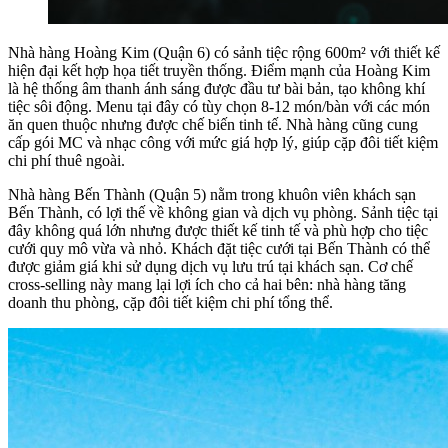
Nhà hàng Hoàng Kim (Quận 6) có sảnh tiệc rộng 600m² với thiết kế
hiện đại kết hợp họa tiết truyền thống. Điểm mạnh của Hoàng Kim
là hệ thống âm thanh ánh sáng được đầu tư bài bản, tạo không khí
tiệc sôi động. Menu tại đây có tùy chọn 8-12 món/bàn với các món
ăn quen thuộc nhưng được chế biến tinh tế. Nhà hàng cũng cung
cấp gói MC và nhạc công với mức giá hợp lý, giúp cặp đôi tiết kiệm
chi phí thuê ngoài.
Nhà hàng Bến Thành (Quận 5) nằm trong khuôn viên khách sạn
Bến Thành, có lợi thế về không gian và dịch vụ phòng. Sảnh tiệc tại
đây không quá lớn nhưng được thiết kế tinh tế và phù hợp cho tiệc
cưới quy mô vừa và nhỏ. Khách đặt tiệc cưới tại Bến Thành có thể
được giảm giá khi sử dụng dịch vụ lưu trú tại khách sạn. Cơ chế
cross-selling này mang lại lợi ích cho cả hai bên: nhà hàng tăng
doanh thu phòng, cặp đôi tiết kiệm chi phí tổng thể.