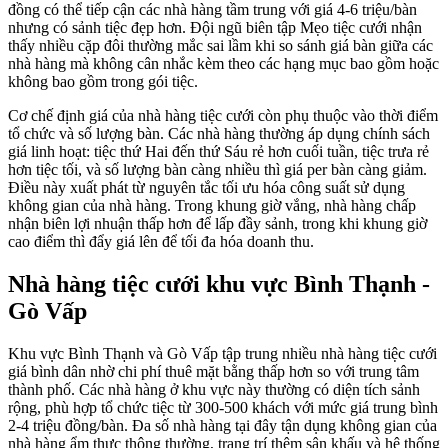
đồng có thể tiếp cận các nhà hàng tầm trung với giá 4-6 triệu/bàn
nhưng có sảnh tiệc đẹp hơn. Đội ngũ biên tập Mẹo tiệc cưới nhận
thấy nhiều cặp đôi thường mắc sai lầm khi so sánh giá bàn giữa các
nhà hàng mà không cân nhắc kèm theo các hạng mục bao gồm hoặc
không bao gồm trong gói tiệc.
Cơ chế định giá của nhà hàng tiệc cưới còn phụ thuộc vào thời điểm
tổ chức và số lượng bàn. Các nhà hàng thường áp dụng chính sách
giá linh hoạt: tiệc thứ Hai đến thứ Sáu rẻ hơn cuối tuần, tiệc trưa rẻ
hơn tiệc tối, và số lượng bàn càng nhiều thì giá per bàn càng giảm.
Điều này xuất phát từ nguyên tắc tối ưu hóa công suất sử dụng
không gian của nhà hàng. Trong khung giờ vắng, nhà hàng chấp
nhận biên lợi nhuận thấp hơn để lấp đầy sảnh, trong khi khung giờ
cao điểm thì đẩy giá lên để tối đa hóa doanh thu.
Nhà hàng tiệc cưới khu vực Bình Thạnh -
Gò Vấp
Khu vực Bình Thạnh và Gò Vấp tập trung nhiều nhà hàng tiệc cưới
giá bình dân nhờ chi phí thuê mặt bằng thấp hơn so với trung tâm
thành phố. Các nhà hàng ở khu vực này thường có diện tích sảnh
rộng, phù hợp tổ chức tiệc từ 300-500 khách với mức giá trung bình
2-4 triệu đồng/bàn. Đa số nhà hàng tại đây tận dụng không gian của
nhà hàng ẩm thực thông thường, trang trí thêm sân khấu và hệ thống