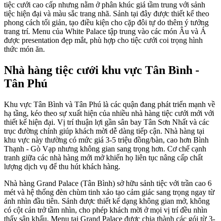
tiệc cưới cao cấp nhưng nằm ở phân khúc giá tầm trung với sảnh
tiệc hiện đại và màu sắc trang nhã. Sảnh tại đây được thiết kế theo
phong cách tối giản, tạo điều kiện cho cặp đôi tự do thêm ý tưởng
trang trí. Menu của White Palace tập trung vào các món Âu và Á
được presentation đẹp mắt, phù hợp cho tiệc cưới coi trọng hình
thức món ăn.
Nhà hàng tiệc cưới khu vực Tân Bình -
Tân Phú
Khu vực Tân Bình và Tân Phú là các quận đang phát triển mạnh về
hạ tầng, kéo theo sự xuất hiện của nhiều nhà hàng tiệc cưới mới với
thiết kế hiện đại. Vị trí thuận lợi gần sân bay Tân Sơn Nhất và các
trục đường chính giúp khách mời dễ dàng tiếp cận. Nhà hàng tại
khu vực này thường có mức giá 3-5 triệu đồng/bàn, cao hơn Bình
Thạnh - Gò Vạp nhưng không gian sang trọng hơn. Cơ chế cạnh
tranh giữa các nhà hàng mới mở khiến họ liên tục nâng cấp chất
lượng dịch vụ để thu hút khách hàng.
Nhà hàng Grand Palace (Tân Bình) sở hữu sảnh tiệc với trần cao 6
mét và hệ thống đèn chùm tinh xảo tạo cảm giác sang trọng ngay từ
ánh nhìn đầu tiên. Sảnh được thiết kế dạng không gian mở, không
có cột cản trở tầm nhìn, cho phép khách mời ở mọi vị trí đều nhìn
thấy sân khấu. Menu tại Grand Palace được chia thành các gói từ 3-