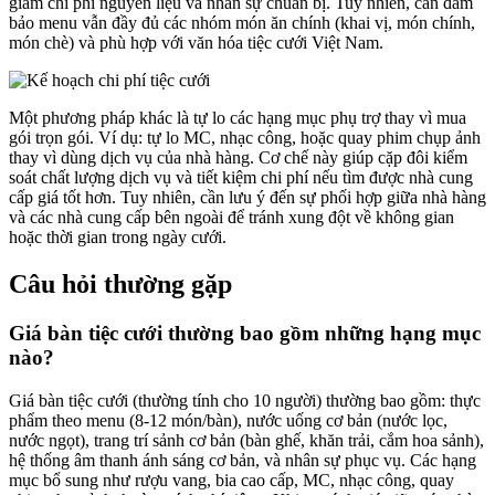
giảm chi phí nguyên liệu và nhân sự chuẩn bị. Tuy nhiên, cần đảm
bảo menu vẫn đầy đủ các nhóm món ăn chính (khai vị, món chính,
món chè) và phù hợp với văn hóa tiệc cưới Việt Nam.
Một phương pháp khác là tự lo các hạng mục phụ trợ thay vì mua
gói trọn gói. Ví dụ: tự lo MC, nhạc công, hoặc quay phim chụp ảnh
thay vì dùng dịch vụ của nhà hàng. Cơ chế này giúp cặp đôi kiểm
soát chất lượng dịch vụ và tiết kiệm chi phí nếu tìm được nhà cung
cấp giá tốt hơn. Tuy nhiên, cần lưu ý đến sự phối hợp giữa nhà hàng
và các nhà cung cấp bên ngoài để tránh xung đột về không gian
hoặc thời gian trong ngày cưới.
Câu hỏi thường gặp
Giá bàn tiệc cưới thường bao gồm những hạng mục
nào?
Giá bàn tiệc cưới (thường tính cho 10 người) thường bao gồm: thực
phẩm theo menu (8-12 món/bàn), nước uống cơ bản (nước lọc,
nước ngọt), trang trí sảnh cơ bản (bàn ghế, khăn trải, cắm hoa sảnh),
hệ thống âm thanh ánh sáng cơ bản, và nhân sự phục vụ. Các hạng
mục bổ sung như rượu vang, bia cao cấp, MC, nhạc công, quay