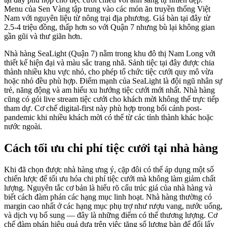
Menu của Sen Vàng tập trung vào các món ăn truyền thống Việt
Nam với nguyên liệu từ nông trại địa phương. Giá bàn tại đây từ
2.5-4 triệu đồng, thấp hơn so với Quận 7 nhưng bù lại không gian
gần gũi và thư giãn hơn.
Nhà hàng SeaLight (Quận 7) nằm trong khu đô thị Nam Long với
thiết kế hiện đại và màu sắc trang nhã. Sảnh tiệc tại đây được chia
thành nhiều khu vực nhỏ, cho phép tổ chức tiệc cưới quy mô vừa
hoặc nhỏ đều phù hợp. Điểm mạnh của SeaLight là đội ngũ nhân sự
trẻ, năng động và am hiểu xu hướng tiệc cưới mới nhất. Nhà hàng
cũng có gói live stream tiệc cưới cho khách mời không thể trực tiếp
tham dự. Cơ chế digital-first này phù hợp trong bối cảnh post-
pandemic khi nhiều khách mời có thể từ các tỉnh thành khác hoặc
nước ngoài.
Cách tối ưu chi phí tiệc cưới tại nhà hàng
Khi đã chọn được nhà hàng ưng ý, cặp đôi có thể áp dụng một số
chiến lược để tối ưu hóa chi phí tiệc cưới mà không làm giảm chất
lượng. Nguyên tắc cơ bản là hiểu rõ cấu trúc giá của nhà hàng và
biết cách đàm phán các hạng mục linh hoạt. Nhà hàng thường có
margin cao nhất ở các hạng mục phụ trợ như rượu vang, nước uống,
và dịch vụ bổ sung — đây là những điểm có thể thương lượng. Cơ
chế đàm phán hiệu quả dựa trên việc tăng số lượng bàn để đổi lấy