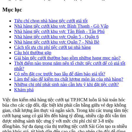
Mục lục
Tiêu chí chọn nhà hàng tiệc cưới giá tốt
Nhà hàng tiệc cưới khu vực Bình Thạnh - Gò Vấp
Nhà hàng tiệc cưới khu vực Tân Bình - Tân Phú
Nhà hàng tiệc cưới khu vực Quận 5 - Quận 6
Nhà hàng tiệc cưới khu vực Quận 7 - Nhà Bè
Cách tối ưu chi phí tiệc cưới tại nhà hàng
Câu hỏi thường gặp
Giá bàn tiệc cưới thường bao gồm những hạng mục nào?
Thời điểm nào trong năm nên tổ chức tiệc cưới để có giá tốt
nhất?
Có nên đặt cọc trước bao lâu để đảm bảo giá tốt?
Làm thế nào để kiểm tra chất lượng món ăn của nhà hàng?
Những chi phí phát sinh nào cần lưu ý khi đặt tiệc cưới?
Khám phá
Việc tìm kiếm nhà hàng tiệc cưới tại TP.HCM luôn là bài toán hóc
búa cho các cặp đôi, đặc biệt khi phải cân bằng giữa vẻ đẹp không
gian, chất lượng ẩm thực và ngân sách. Trong khi các trung tâm tiệc
cưới hạng sang có giá lên đến hàng tỷ đồng, nhiều cặp đôi vẫn tìm
được những sảnh tiệc ưng ý với mức chi phí chỉ từ 3-8 triệu
đồng/bàn. Sự đa dạng của thị trường tiệc cưới Sài Gòn tạo ra nhiều
phân khúc giá, từ bình dân đến cao cấp, cho phép cặp đôi dễ dàng