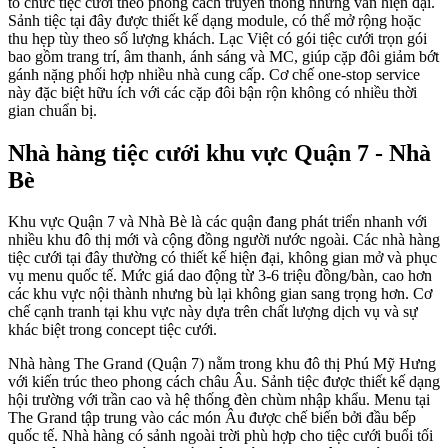
tổ chức tiệc cưới theo phong cách truyền thống nhưng vẫn hiện đại.
Sảnh tiệc tại đây được thiết kế dạng module, có thể mở rộng hoặc
thu hẹp tùy theo số lượng khách. Lạc Việt có gói tiệc cưới trọn gói
bao gồm trang trí, âm thanh, ánh sáng và MC, giúp cặp đôi giảm bớt
gánh nặng phối hợp nhiều nhà cung cấp. Cơ chế one-stop service
này đặc biệt hữu ích với các cặp đôi bận rộn không có nhiều thời
gian chuẩn bị.
Nhà hàng tiệc cưới khu vực Quận 7 - Nhà
Bè
Khu vực Quận 7 và Nhà Bè là các quận đang phát triển nhanh với
nhiều khu đô thị mới và cộng đồng người nước ngoài. Các nhà hàng
tiệc cưới tại đây thường có thiết kế hiện đại, không gian mở và phục
vụ menu quốc tế. Mức giá dao động từ 3-6 triệu đồng/bàn, cao hơn
các khu vực nội thành nhưng bù lại không gian sang trọng hơn. Cơ
chế cạnh tranh tại khu vực này dựa trên chất lượng dịch vụ và sự
khác biệt trong concept tiệc cưới.
Nhà hàng The Grand (Quận 7) nằm trong khu đô thị Phú Mỹ Hưng
với kiến trúc theo phong cách châu Âu. Sảnh tiệc được thiết kế dạng
hội trường với trần cao và hệ thống đèn chùm nhập khẩu. Menu tại
The Grand tập trung vào các món Âu được chế biến bởi đầu bếp
quốc tế. Nhà hàng có sảnh ngoài trời phù hợp cho tiệc cưới buổi tối