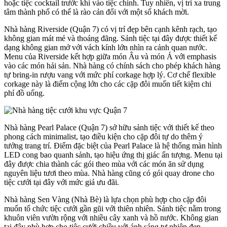
hoặc tiệc cocktail trước khi vào tiệc chính. Tuy nhiên, vị trí xa trung
tâm thành phố có thể là rào cản đối với một số khách mời.
Nhà hàng Riverside (Quận 7) có vị trí đẹp bên cạnh kênh rạch, tạo
không gian mát mẻ và thoáng đãng. Sảnh tiệc tại đây được thiết kế
dạng không gian mở với vách kính lớn nhìn ra cảnh quan nước.
Menu của Riverside kết hợp giữa món Âu và món Á với emphasis
vào các món hải sản. Nhà hàng có chính sách cho phép khách hàng
tự bring-in rượu vang với mức phí corkage hợp lý. Cơ chế flexible
corkage này là điểm cộng lớn cho các cặp đôi muốn tiết kiệm chi
phí đồ uống.
Nhà hàng Pearl Palace (Quận 7) sở hữu sảnh tiệc với thiết kế theo
phong cách minimalist, tạo điều kiện cho cặp đôi tự do thêm ý
tưởng trang trí. Điểm đặc biệt của Pearl Palace là hệ thống màn hình
LED cong bao quanh sảnh, tạo hiệu ứng thị giác ấn tượng. Menu tại
đây được chia thành các gói theo mùa với các món ăn sử dụng
nguyên liệu tươi theo mùa. Nhà hàng cũng có gói quay drone cho
tiệc cưới tại đây với mức giá ưu đãi.
Nhà hàng Sen Vàng (Nhà Bè) là lựa chọn phù hợp cho cặp đôi
muốn tổ chức tiệc cưới gần gũi với thiên nhiên. Sảnh tiệc nằm trong
khuôn viên vườn rộng với nhiều cây xanh và hồ nước. Không gian
tại đây phù hợp cho tiệc cưới chiều với ánh sáng tự nhiên đẹp.