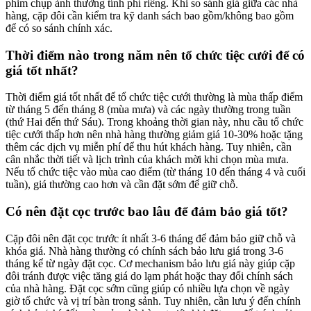
phim chụp ảnh thường tính phí riêng. Khi so sánh giá giữa các nhà
hàng, cặp đôi cần kiểm tra kỹ danh sách bao gồm/không bao gồm
để có so sánh chính xác.
Thời điểm nào trong năm nên tổ chức tiệc cưới để có
giá tốt nhất?
Thời điểm giá tốt nhất để tổ chức tiệc cưới thường là mùa thấp điểm
từ tháng 5 đến tháng 8 (mùa mưa) và các ngày thường trong tuần
(thứ Hai đến thứ Sáu). Trong khoảng thời gian này, nhu cầu tổ chức
tiệc cưới thấp hơn nên nhà hàng thường giảm giá 10-30% hoặc tặng
thêm các dịch vụ miễn phí để thu hút khách hàng. Tuy nhiên, cần
cân nhắc thời tiết và lịch trình của khách mời khi chọn mùa mưa.
Nếu tổ chức tiệc vào mùa cao điểm (từ tháng 10 đến tháng 4 và cuối
tuần), giá thường cao hơn và cần đặt sớm để giữ chỗ.
Có nên đặt cọc trước bao lâu để đảm bảo giá tốt?
Cặp đôi nên đặt cọc trước ít nhất 3-6 tháng để đảm bảo giữ chỗ và
khóa giá. Nhà hàng thường có chính sách bảo lưu giá trong 3-6
tháng kể từ ngày đặt cọc. Cơ mechanism bảo lưu giá này giúp cặp
đôi tránh được việc tăng giá do lạm phát hoặc thay đổi chính sách
của nhà hàng. Đặt cọc sớm cũng giúp có nhiều lựa chọn về ngày
giờ tổ chức và vị trí bàn trong sảnh. Tuy nhiên, cần lưu ý đến chính