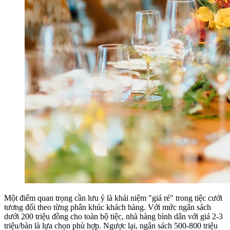
Một điểm quan trọng cần lưu ý là khái niệm "giá rẻ" trong tiệc cưới
tương đối theo từng phân khúc khách hàng. Với mức ngân sách
dưới 200 triệu đồng cho toàn bộ tiệc, nhà hàng bình dân với giá 2-3
triệu/bàn là lựa chọn phù hợp. Ngược lại, ngân sách 500-800 triệu