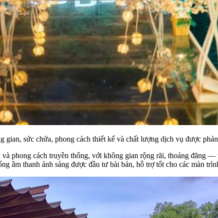
g gian, sức chứa, phong cách thiết kế và chất lượng dịch vụ được phản á
ại và phong cách truyền thống, với không gian rộng rãi, thoáng đãng —
âm thanh ánh sáng được đầu tư bài bản, hỗ trợ tốt cho các màn trình 