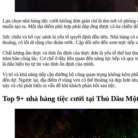
Lựa chọn nhà hàng tiệc cưới không đơn giản chỉ là tìm nơi có phòng 
muốn tạo ra. Một địa điểm phù hợp phải đáp ứng được cả ba chiều đó 
Sức chứa và bố cục sảnh là yếu tố quyết định đầu tiên. Nhà hàng có 
thoáng, có lối đi rộng cho đoàn rước. Cặp đôi nên đến xem trực tiế
Chất lượng ẩm thực và tính ổn định của thực đơn là yếu tố thứ hai t
trăm bàn cùng lúc. Cơ chế ở đây liên quan đến năng lực bếp và quy 
là dấu hiệu họ tự tin vào tính ổn định của mình.
Vị trí và khả năng tiếp cận đường bộ cũng quan trọng không kém p
đến dự. Ngược lại, địa điểm ở vùng ven có thể thoáng và đẹp hơn nhưn
này và chỉ phát hiện ra vấn đề khi khách phản hồi sau tiệc.
Top 9+ nhà hàng tiệc cưới tại Thủ Dầu Mộ