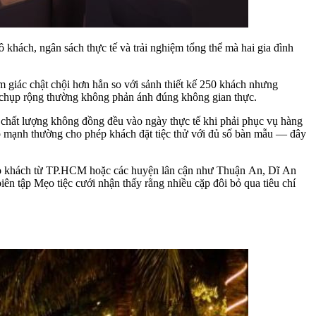
 khách, ngân sách thực tế và trải nghiệm tổng thể mà hai gia đình
m giác chật chội hơn hẳn so với sảnh thiết kế 250 khách nhưng
c chụp rộng thường không phản ánh đúng không gian thực.
g chất lượng không đồng đều vào ngày thực tế khi phải phục vụ hàng
ếp mạnh thường cho phép khách đặt tiệc thử với đủ số bàn mẫu — đây
cho khách từ TP.HCM hoặc các huyện lân cận như Thuận An, Dĩ An
iên tập Mẹo tiệc cưới nhận thấy rằng nhiều cặp đôi bỏ qua tiêu chí