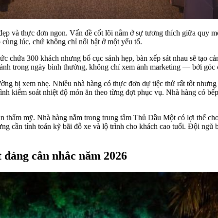
đẹp và thực đơn ngon. Vấn đề cốt lõi nằm ở sự tương thích giữa quy mô
cùng lúc, chứ không chỉ nổi bật ở một yếu tố.
sức chứa 300 khách nhưng bố cục sảnh hẹp, bàn xếp sát nhau sẽ tạo cả
p sảnh trong ngày bình thường, không chỉ xem ảnh marketing — bởi gó
hường bị xem nhẹ. Nhiều nhà hàng có thực đơn dự tiệc thử rất tốt nhưn
trình kiểm soát nhiệt độ món ăn theo từng đợt phục vụ. Nhà hàng có b
hần thẩm mỹ. Nhà hàng nằm trong trung tâm Thủ Dầu Một có lợi thế 
g cần tính toán kỹ bãi đỗ xe và lộ trình cho khách cao tuổi. Đội ngũ b
t đáng cân nhắc năm 2026