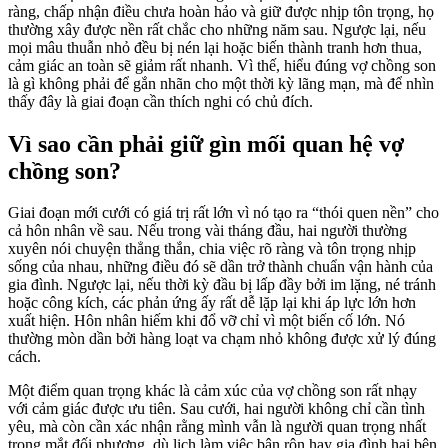
ràng, chấp nhận điều chưa hoàn hảo và giữ được nhịp tôn trọng, họ
thường xây được nền rất chắc cho những năm sau. Ngược lại, nếu
mọi mâu thuẫn nhỏ đều bị nén lại hoặc biến thành tranh hơn thua,
cảm giác an toàn sẽ giảm rất nhanh. Vì thế, hiểu đúng vợ chồng son
là gì không phải để gắn nhãn cho một thời kỳ lãng mạn, mà để nhìn
thấy đây là giai đoạn cần thích nghi có chủ đích.
Vì sao cần phải giữ gìn mối quan hệ vợ
chồng son?
Giai đoạn mới cưới có giá trị rất lớn vì nó tạo ra “thói quen nền” cho
cả hôn nhân về sau. Nếu trong vài tháng đầu, hai người thường
xuyên nói chuyện thẳng thắn, chia việc rõ ràng và tôn trọng nhịp
sống của nhau, những điều đó sẽ dần trở thành chuẩn vận hành của
gia đình. Ngược lại, nếu thời kỳ đầu bị lấp đầy bởi im lặng, né tránh
hoặc công kích, các phản ứng ấy rất dễ lặp lại khi áp lực lớn hơn
xuất hiện. Hôn nhân hiếm khi đổ vỡ chỉ vì một biến cố lớn. Nó
thường mòn dần bởi hàng loạt va chạm nhỏ không được xử lý đúng
cách.
Một điểm quan trọng khác là cảm xúc của vợ chồng son rất nhạy
với cảm giác được ưu tiên. Sau cưới, hai người không chỉ cần tình
yêu, mà còn cần xác nhận rằng mình vẫn là người quan trọng nhất
trong mắt đối phương, dù lịch làm việc bận rộn hay gia đình hai bên