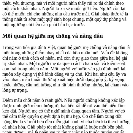
thiếu yêu thương, mà vì mỗi người nhìn thấy rủi ro tài chính theo
một cách khác nhau. Người lo xa sẽ muốn giữ tiền. Người còn lại
có thể muốn chi cho những nhu cầu trước mắt. Giải pháp thực tế là
thống nhất từ sớm một quỹ sinh hoạt chung, một quỹ dự phòng và
một ngưỡng chi tiêu cần phải bàn bạc trước.
Mối quan hệ giữa mẹ chồng và nàng dâu
Trong văn hóa gia đình Việt, quan hệ giữa mẹ chồng và nàng dâu là
một trong những điểm nhạy nhất của hôn nhân mới. Vấn đề không
chỉ nằm ở tính cách cá nhân, mà còn ở sự giao thoa giữa hai hệ giá
trị khác nhau. Một người mẹ đã quen cách chăm sóc và kiểm soát
con trai trong nhiều năm. Một người vợ bước vào gia đình mới lại
muốn xây dựng vị thế bình đẳng và tự chủ. Khi hai nhu cầu ấy va
vào nhau, mâu thuẫn thường xuất hiện dưới dạng góp ý, kỳ vọng
hoặc những câu nói tưởng như rất bình thường nhưng lại chạm vào
lòng tự trọng.
Điểm mấu chốt nằm ở ranh giới. Nếu người chồng không xác lập
được ranh giới mềm nhưng rõ, hai bên rất dễ rơi vào thế hiểu lầm
kéo dài. Người mẹ có thể nghĩ mình đang quan tâm. Người vợ có
thể cảm thấy quyền quyết định bị thu hẹp. Cơ chế làm xung đột
nặng lên là vì mỗi bên đều diễn giải hành vi của bên kia theo hướng
cá nhân hóa. Giải pháp tốt nhất không phải là buộc một bên phải
“chịu đựng”, mà là phân vai rõ ràng: việc nào thuộc quyền quyết