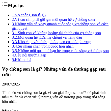
Mục lục
1.
Vợ chồng son là gì?
2.
Vì sao cần phải giữ gìn mối quan hệ vợ chồng son?
3.
Những vấn đề xoay quanh cuộc sống vợ chồng son và cách
giải quyết
3.1.
Sinh con và khủng hoảng tài chính của vợ chồng son
3.2.
Mối quan hệ giữa mẹ chồng và nàng dâu
3.3.
Khó chịu với những thói quen của đối phương
3.4.
Sự nhàm chán trong cuộc hôn nhân
3.5.
Những mối quan hệ bạn bè trong cuộc sống vợ chồng son
4.
Câu hỏi thường gặp
5.
Khám phá
Vợ chồng son là gì? Những vấn đề thường gặp sau
cưới
29/07/2025
Tìm hiểu vợ chồng son là gì, vì sao giai đoạn sau cưới dễ phát sinh
mâu thuẫn và cách xử lý những vấn đề thường gặp trong đời sống
hôn nhân.