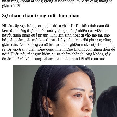
nhận rằng không ai sống giống ai hoàn toàn, mức độ căng thẳng sẽ
giảm rõ rệt.
Sự nhàm chán trong cuộc hôn nhân
Nhiều cặp vợ chồng son nghĩ nhàm chán là dấu hiệu tình cảm đã
kém đi, nhưng thực tế nó thường là hệ quả tự nhiên của việc hai
người quen nhau quá nhanh. Khi lịch sinh hoạt đi vào lặp lại, não
bộ giảm cảm giác mới lạ, còn sự chú ý dành cho đối phương cũng
giảm dần. Nếu không có nỗ lực tạo trải nghiệm mới, cuộc hôn nhân
sẽ rơi vào trạng thái “sống cùng nhà nhưng không còn nhiều điều để
nói”. Điều này rất nguy hiểm, vì sự nhàm chán thường không gây
ồn ào như cãi vã, nhưng lại âm thầm bào mòn kết nối cảm xúc.