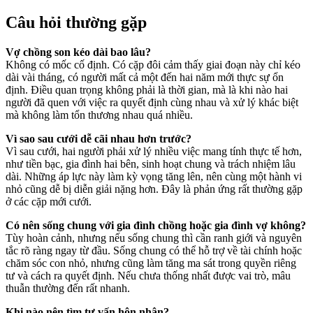
Câu hỏi thường gặp
Vợ chồng son kéo dài bao lâu?
Không có mốc cố định. Có cặp đôi cảm thấy giai đoạn này chỉ kéo
dài vài tháng, có người mất cả một đến hai năm mới thực sự ổn
định. Điều quan trọng không phải là thời gian, mà là khi nào hai
người đã quen với việc ra quyết định cùng nhau và xử lý khác biệt
mà không làm tổn thương nhau quá nhiều.
Vì sao sau cưới dễ cãi nhau hơn trước?
Vì sau cưới, hai người phải xử lý nhiều việc mang tính thực tế hơn,
như tiền bạc, gia đình hai bên, sinh hoạt chung và trách nhiệm lâu
dài. Những áp lực này làm kỳ vọng tăng lên, nên cùng một hành vi
nhỏ cũng dễ bị diễn giải nặng hơn. Đây là phản ứng rất thường gặp
ở các cặp mới cưới.
Có nên sống chung với gia đình chồng hoặc gia đình vợ không?
Tùy hoàn cảnh, nhưng nếu sống chung thì cần ranh giới và nguyên
tắc rõ ràng ngay từ đầu. Sống chung có thể hỗ trợ về tài chính hoặc
chăm sóc con nhỏ, nhưng cũng làm tăng ma sát trong quyền riêng
tư và cách ra quyết định. Nếu chưa thống nhất được vai trò, mâu
thuẫn thường đến rất nhanh.
Khi nào nên tìm tư vấn hôn nhân?