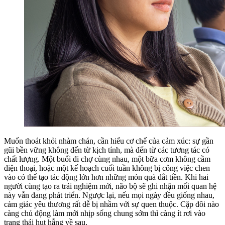
Muốn thoát khỏi nhàm chán, cần hiểu cơ chế của cảm xúc: sự gần
gũi bền vững không đến từ kịch tính, mà đến từ các tương tác có
chất lượng. Một buổi đi chợ cùng nhau, một bữa cơm không cầm
điện thoại, hoặc một kế hoạch cuối tuần không bị công việc chen
vào có thể tạo tác động lớn hơn những món quà đắt tiền. Khi hai
người cùng tạo ra trải nghiệm mới, não bộ sẽ ghi nhận mối quan hệ
này vẫn đang phát triển. Ngược lại, nếu mọi ngày đều giống nhau,
cảm giác yêu thương rất dễ bị nhầm với sự quen thuộc. Cặp đôi nào
càng chủ động làm mới nhịp sống chung sớm thì càng ít rơi vào
trạng thái hụt hẫng về sau.