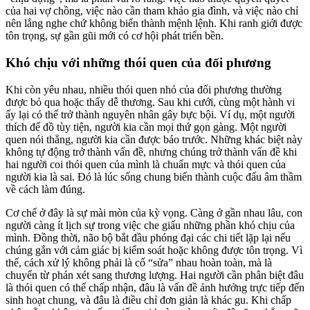
của hai vợ chồng, việc nào cần tham khảo gia đình, và việc nào chỉ
nên lắng nghe chứ không biến thành mệnh lệnh. Khi ranh giới được
tôn trọng, sự gần gũi mới có cơ hội phát triển bền.
Khó chịu với những thói quen của đối phương
Khi còn yêu nhau, nhiều thói quen nhỏ của đối phương thường
được bỏ qua hoặc thấy dễ thương. Sau khi cưới, cùng một hành vi
ấy lại có thể trở thành nguyên nhân gây bực bội. Ví dụ, một người
thích để đồ tùy tiện, người kia cần mọi thứ gọn gàng. Một người
quen nói thẳng, người kia cần được báo trước. Những khác biệt này
không tự động trở thành vấn đề, nhưng chúng trở thành vấn đề khi
hai người coi thói quen của mình là chuẩn mực và thói quen của
người kia là sai. Đó là lúc sống chung biến thành cuộc đấu âm thầm
về cách làm đúng.
Cơ chế ở đây là sự mài mòn của kỳ vọng. Càng ở gần nhau lâu, con
người càng ít lịch sự trong việc che giấu những phần khó chịu của
mình. Đồng thời, não bộ bắt đầu phóng đại các chi tiết lặp lại nếu
chúng gắn với cảm giác bị kiểm soát hoặc không được tôn trọng. Vì
thế, cách xử lý không phải là cố “sửa” nhau hoàn toàn, mà là
chuyển từ phán xét sang thương lượng. Hai người cần phân biệt đâu
là thói quen có thể chấp nhận, đâu là vấn đề ảnh hưởng trực tiếp đến
sinh hoạt chung, và đâu là điều chỉ đơn giản là khác gu. Khi chấp