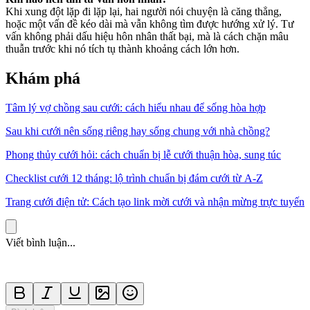
Khi xung đột lặp đi lặp lại, hai người nói chuyện là căng thẳng,
hoặc một vấn đề kéo dài mà vẫn không tìm được hướng xử lý. Tư
vấn không phải dấu hiệu hôn nhân thất bại, mà là cách chặn mâu
thuẫn trước khi nó tích tụ thành khoảng cách lớn hơn.
Khám phá
Tâm lý vợ chồng sau cưới: cách hiểu nhau để sống hòa hợp
Sau khi cưới nên sống riêng hay sống chung với nhà chồng?
Phong thủy cưới hỏi: cách chuẩn bị lễ cưới thuận hòa, sung túc
Checklist cưới 12 tháng: lộ trình chuẩn bị đám cưới từ A-Z
Trang cưới điện tử: Cách tạo link mời cưới và nhận mừng trực tuyến
Viết bình luận...