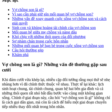
Mục lục
Vợ chồng son là gì?
Vì sao cần phải giữ gìn mối quan hệ vợ chồng son?
Những vấn đề xoay quanh cuộc sống vợ chồng son và cách
giải quyết
Sinh con và khủng hoảng tài chính của vợ chồng son
Mối quan hệ giữa mẹ chồng và nàng dâu
Khó chịu với những thói quen của đối phương
Sự nhàm chán trong cuộc hôn nhân
Những mối quan hệ bạn bè trong cuộc sống vợ chồng son
Câu hỏi thường gặp
Khám phá
Vợ chồng son là gì? Những vấn đề thường gặp sau
cưới
Khi đám cưới vừa khép lại, nhiều cặp đôi tưởng rằng mọi thứ sẽ nhẹ
nhàng hơn vì đã chính thức thuộc về nhau. Thực tế lại khác: lịch
sinh hoạt chung, tài chính chung, quan hệ hai bên gia đình và cả
những thói quen rất nhỏ bắt đầu bước vào cùng một không gian
sống. Chính ở giai đoạn này, câu hỏi “vợ chồng son là gì” không chỉ
là cách gọi dân gian, mà còn là cách để hiểu một giai đoạn chuyển
tiếp nhiều thay đổi nhất trong hôn nhân.