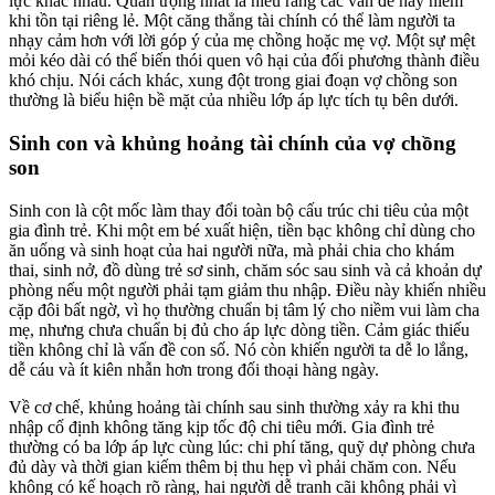
lực khác nhau. Quan trọng nhất là hiểu rằng các vấn đề này hiếm
khi tồn tại riêng lẻ. Một căng thẳng tài chính có thể làm người ta
nhạy cảm hơn với lời góp ý của mẹ chồng hoặc mẹ vợ. Một sự mệt
mỏi kéo dài có thể biến thói quen vô hại của đối phương thành điều
khó chịu. Nói cách khác, xung đột trong giai đoạn vợ chồng son
thường là biểu hiện bề mặt của nhiều lớp áp lực tích tụ bên dưới.
Sinh con và khủng hoảng tài chính của vợ chồng
son
Sinh con là cột mốc làm thay đổi toàn bộ cấu trúc chi tiêu của một
gia đình trẻ. Khi một em bé xuất hiện, tiền bạc không chỉ dùng cho
ăn uống và sinh hoạt của hai người nữa, mà phải chia cho khám
thai, sinh nở, đồ dùng trẻ sơ sinh, chăm sóc sau sinh và cả khoản dự
phòng nếu một người phải tạm giảm thu nhập. Điều này khiến nhiều
cặp đôi bất ngờ, vì họ thường chuẩn bị tâm lý cho niềm vui làm cha
mẹ, nhưng chưa chuẩn bị đủ cho áp lực dòng tiền. Cảm giác thiếu
tiền không chỉ là vấn đề con số. Nó còn khiến người ta dễ lo lắng,
dễ cáu và ít kiên nhẫn hơn trong đối thoại hàng ngày.
Về cơ chế, khủng hoảng tài chính sau sinh thường xảy ra khi thu
nhập cố định không tăng kịp tốc độ chi tiêu mới. Gia đình trẻ
thường có ba lớp áp lực cùng lúc: chi phí tăng, quỹ dự phòng chưa
đủ dày và thời gian kiếm thêm bị thu hẹp vì phải chăm con. Nếu
không có kế hoạch rõ ràng, hai người dễ tranh cãi không phải vì