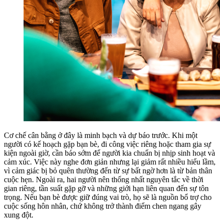
Cơ chế cân bằng ở đây là minh bạch và dự báo trước. Khi một
người có kế hoạch gặp bạn bè, đi công việc riêng hoặc tham gia sự
kiện ngoài giờ, cần báo sớm để người kia chuẩn bị nhịp sinh hoạt và
cảm xúc. Việc này nghe đơn giản nhưng lại giảm rất nhiều hiểu lầm,
vì cảm giác bị bỏ quên thường đến từ sự bất ngờ hơn là từ bản thân
cuộc hẹn. Ngoài ra, hai người nên thống nhất nguyên tắc về thời
gian riêng, tần suất gặp gỡ và những giới hạn liên quan đến sự tôn
trọng. Nếu bạn bè được giữ đúng vai trò, họ sẽ là nguồn bổ trợ cho
cuộc sống hôn nhân, chứ không trở thành điểm chen ngang gây
xung đột.