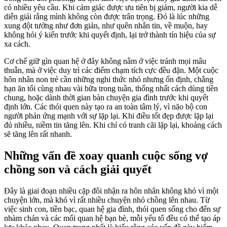
có nhiều yêu cầu. Khi cảm giác được ưu tiên bị giảm, người kia dễ
diễn giải rằng mình không còn được trân trọng. Đó là lúc những
xung đột tưởng như đơn giản, như quên nhắn tin, về muộn, hay
không hỏi ý kiến trước khi quyết định, lại trở thành tín hiệu của sự
xa cách.
Cơ chế giữ gìn quan hệ ở đây không nằm ở việc tránh mọi mâu
thuẫn, mà ở việc duy trì các điểm chạm tích cực đều đặn. Một cuộc
hôn nhân non trẻ cần những nghi thức nhỏ nhưng ổn định, chẳng
hạn ăn tối cùng nhau vài bữa trong tuần, thống nhất cách dùng tiền
chung, hoặc dành thời gian bàn chuyện gia đình trước khi quyết
định lớn. Các thói quen này tạo ra an toàn tâm lý, vì não bộ con
người phản ứng mạnh với sự lặp lại. Khi điều tốt đẹp được lặp lại
đủ nhiều, niềm tin tăng lên. Khi chỉ có tranh cãi lặp lại, khoảng cách
sẽ tăng lên rất nhanh.
Những vấn đề xoay quanh cuộc sống vợ
chồng son và cách giải quyết
Đây là giai đoạn nhiều cặp đôi nhận ra hôn nhân không khó vì một
chuyện lớn, mà khó vì rất nhiều chuyện nhỏ chồng lên nhau. Từ
việc sinh con, tiền bạc, quan hệ gia đình, thói quen sống cho đến sự
nhàm chán và các mối quan hệ bạn bè, mỗi yếu tố đều có thể tạo áp