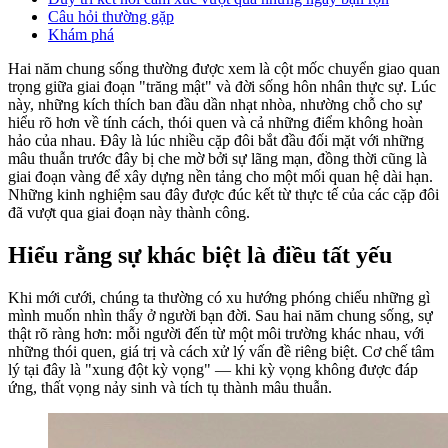
Câu hỏi thường gặp
Khám phá
Hai năm chung sống thường được xem là cột mốc chuyển giao quan
trọng giữa giai đoạn "trăng mật" và đời sống hôn nhân thực sự. Lúc
này, những kích thích ban đầu dần nhạt nhòa, nhường chỗ cho sự
hiểu rõ hơn về tính cách, thói quen và cả những điểm không hoàn
hảo của nhau. Đây là lúc nhiều cặp đôi bắt đầu đối mặt với những
mâu thuẫn trước đây bị che mờ bởi sự lãng mạn, đồng thời cũng là
giai đoạn vàng để xây dựng nền tảng cho một mối quan hệ dài hạn.
Những kinh nghiệm sau đây được đúc kết từ thực tế của các cặp đôi
đã vượt qua giai đoạn này thành công.
Hiểu rằng sự khác biệt là điều tất yếu
Khi mới cưới, chúng ta thường có xu hướng phóng chiếu những gì
mình muốn nhìn thấy ở người bạn đời. Sau hai năm chung sống, sự
thật rõ ràng hơn: mỗi người đến từ một môi trường khác nhau, với
những thói quen, giá trị và cách xử lý vấn đề riêng biệt. Cơ chế tâm
lý tại đây là "xung đột kỳ vọng" — khi kỳ vọng không được đáp
ứng, thất vọng nảy sinh và tích tụ thành mâu thuẫn.