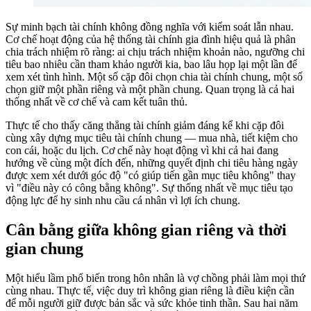
Sự minh bạch tài chính không đồng nghĩa với kiểm soát lẫn nhau.
Cơ chế hoạt động của hệ thống tài chính gia đình hiệu quả là phân
chia trách nhiệm rõ ràng: ai chịu trách nhiệm khoản nào, ngưỡng chi
tiêu bao nhiêu cần tham khảo người kia, bao lâu họp lại một lần để
xem xét tình hình. Một số cặp đôi chọn chia tài chính chung, một số
chọn giữ một phần riêng và một phần chung. Quan trọng là cả hai
thống nhất về cơ chế và cam kết tuân thủ.
Thực tế cho thấy căng thẳng tài chính giảm đáng kể khi cặp đôi
cùng xây dựng mục tiêu tài chính chung — mua nhà, tiết kiệm cho
con cái, hoặc du lịch. Cơ chế này hoạt động vì khi cả hai đang
hướng về cùng một đích đến, những quyết định chi tiêu hàng ngày
được xem xét dưới góc độ "có giúp tiến gần mục tiêu không" thay
vì "điều này có công bằng không". Sự thống nhất về mục tiêu tạo
động lực để hy sinh nhu cầu cá nhân vì lợi ích chung.
Cân bằng giữa không gian riêng và thời
gian chung
Một hiểu lầm phổ biến trong hôn nhân là vợ chồng phải làm mọi thứ
cùng nhau. Thực tế, việc duy trì không gian riêng là điều kiện cần
để mỗi người giữ được bản sắc và sức khỏe tinh thần. Sau hai năm