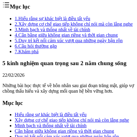
Mục lục
1.
Hiểu rằng sự khác biệt là điều tất yếu
2.
Xây dựng cơ chế giao tiếp không chỉ nói mà còn lắng nghe
3.
Minh bạch và thống nhất về tài chính
4.
Cân bằng giữa không gian riêng và thời gian chung
5.
Duy trì kết nối cảm xúc vượt qua những ngày bận rộn
6.
Câu hỏi thường gặp
7.
Khám phá
5 kinh nghiệm quan trọng sau 2 năm chung sống
22/02/2026
Những bài học thực tế về hôn nhân sau giai đoạn trăng mật, giúp vợ
chồng thấu hiểu và xây dựng mối quan hệ bền vững hơn.
Mục lục
Hiểu rằng sự khác biệt là điều tất yếu
Xây dựng cơ chế giao tiếp không chỉ nói mà còn lắng nghe
Minh bạch và thống nhất về tài chính
Cân bằng giữa không gian riêng và thời gian chung
Duy trì kết nối cảm xúc vượt qua những ngày bận rộn