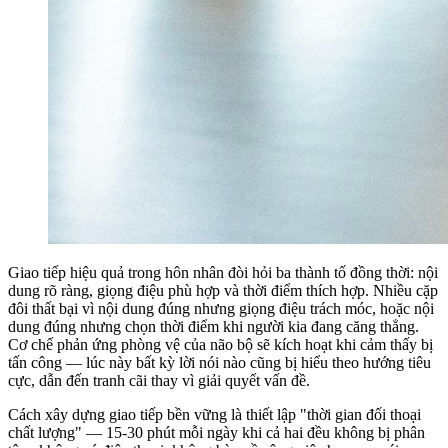
Giao tiếp hiệu quả trong hôn nhân đòi hỏi ba thành tố đồng thời: nội
dung rõ ràng, giọng điệu phù hợp và thời điểm thích hợp. Nhiều cặp
đôi thất bại vì nội dung đúng nhưng giọng điệu trách móc, hoặc nội
dung đúng nhưng chọn thời điểm khi người kia đang căng thẳng.
Cơ chế phản ứng phòng vệ của não bộ sẽ kích hoạt khi cảm thấy bị
tấn công — lúc này bất kỳ lời nói nào cũng bị hiểu theo hướng tiêu
cực, dẫn đến tranh cãi thay vì giải quyết vấn đề.
Cách xây dựng giao tiếp bền vững là thiết lập "thời gian đối thoại
chất lượng" — 15-30 phút mỗi ngày khi cả hai đều không bị phân