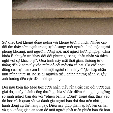
Sự khác biệt không đồng nghĩa với không tương thích. Nhiều cặp
đôi tìm thấy sức mạnh trong sự bổ sung: một người tỉ mỉ, một người
phóng khoáng; một người hướng nội, một người hướng ngoại. Chìa
khóa là chuyển từ "thay đổi đối phương" sang "thấu nhận và thích
nghi với sự khác biệt". Quá trình này mất thời gian, thường từ 6
tháng đến 2 năm tùy vào mức độ cởi mở của cả hai. Cơ chế hoạt
động của sự thấu cảm là khi một người cảm thấy được chấp nhận
như mình thực sự, họ sẽ tự nguyện điều chỉnh những hành vi gây
ảnh hưởng tiêu cực đến mối quan hệ.
Đội ngũ biên tập Mẹo tiệc cưới nhận thấy rằng các cặp đôi vượt qua
giai đoạn này thành công thường chia sẻ đặc điểm chung: họ ngừng
so sánh người bạn đời với "phiên bản lý tưởng" trong đầu, thay vào
đó học cách quan sát và đánh giá người bạn đời dựa trên những
hành động cụ thể hàng ngày. Điều này giúp giảm áp lực lên cả hai
và tạo không gian an toàn để mỗi người phát triển phiên bản tốt hơn